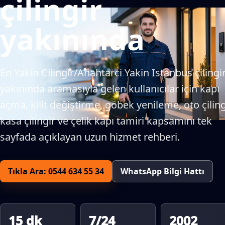
çilingir
yakınında
En Yakin Cilingir/Anahtarci Yakin Istanbus çilingi
yakınında aramasıyla gelen kullanıcılar için kapı
açma, kilit değiştirme, göbek yenileme, oto çiling
kasa çilingir ve çelik kapı tamiri kapsamını tek
sayfada açıklayan uzun hizmet rehberi.
Tıkla Ara: 0544 634 55 34
WhatsApp Bilgi Hattı
15 dk
7/24
2002