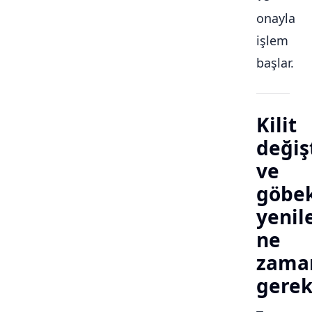
onayla
işlem
başlar.
Kilit
değiş
ve
göbe
yeni
ne
zama
gerek