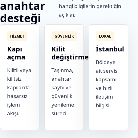
anahtar
hangi bilgilerin gerektiğini
desteği
açıklar.
HIZMET
GÜVENLIK
LOKAL
Kapı
Kilit
İstanbul
açma
değiştirme
Bölgeye
Kilitli veya
Taşınma,
ait servis
kilitsiz
anahtar
kapsamı
kapılarda
kaybı ve
ve hızlı
hasarsız
güvenlik
iletişim
işlem
yenileme
bilgisi.
akışı.
süreci.