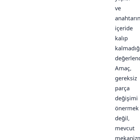
ve
anahtarı
içeride
kalıp
kalmadığ
değerlendi
Amaç,
gereksiz
parça
değişimi
önermek
değil,
mevcut
mekaniz