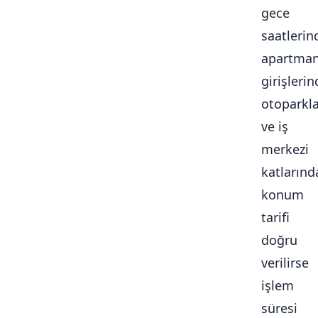
gece
saatlerin
apartma
girişlerin
otoparkl
ve iş
merkezi
katlarınd
konum
tarifi
doğru
verilirse
işlem
süresi