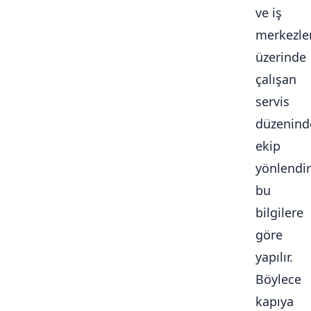
ve iş
merkezle
üzerinde
çalışan
servis
düzenind
ekip
yönlendi
bu
bilgilere
göre
yapılır.
Böylece
kapıya