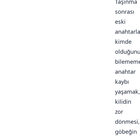
Taşınma
sonrası
eski
anahtarla
kimde
olduğun
bilememe
anahtar
kaybı
yaşamak,
kilidin
zor
dönmesi,
göbeğin