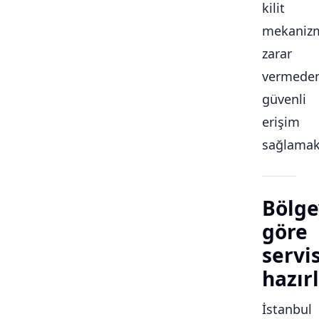
kilit
mekaniz
zarar
vermede
güvenli
erişim
sağlamakt
Bölge
göre
servi
hazırl
İstanbul