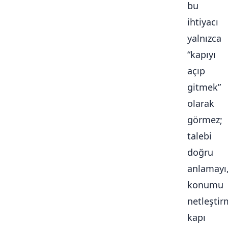
bu
ihtiyacı
yalnızca
“kapıyı
açıp
gitmek”
olarak
görmez;
talebi
doğru
anlamayı
konumu
netleştir
kapı