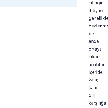
çilingir
ihtiyacı
genellikl
beklenme
bir
anda
ortaya
çıkar:
anahtar
içeride
kalır,
kapı
dili
karşılığa