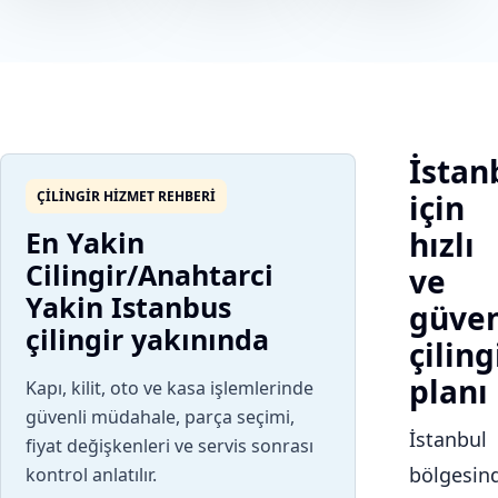
İstan
ÇILINGIR HIZMET REHBERI
için
En Yakin
hızlı
Cilingir/Anahtarci
ve
Yakin Istanbus
güven
çilingir yakınında
çiling
planı
Kapı, kilit, oto ve kasa işlemlerinde
güvenli müdahale, parça seçimi,
İstanbul
fiyat değişkenleri ve servis sonrası
bölgesin
kontrol anlatılır.