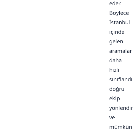
eder.
Böylece
İstanbul
içinde
gelen
aramalar
daha
hızlı
sınıflandır
doğru
ekip
yönlendiri
ve
mümkün