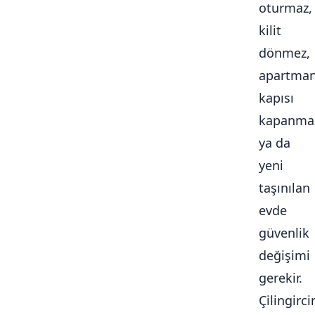
oturmaz,
kilit
dönmez,
apartma
kapısı
kapanma
ya da
yeni
taşınılan
evde
güvenlik
değişimi
gerekir.
Çilingirc