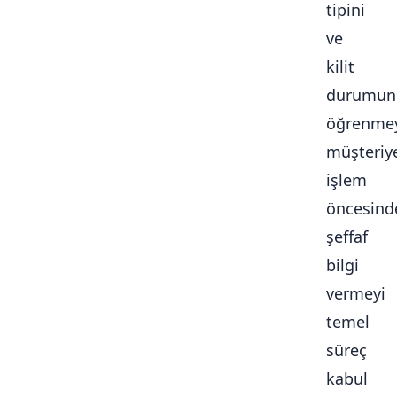
tipini
ve
kilit
durumun
öğrenmey
müşteriy
işlem
öncesind
şeffaf
bilgi
vermeyi
temel
süreç
kabul