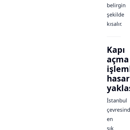
belirgin
şekilde
kısalır.
Kapı
açma
işlem
hasar
yakla
İstanbul
çevresin
en
sık