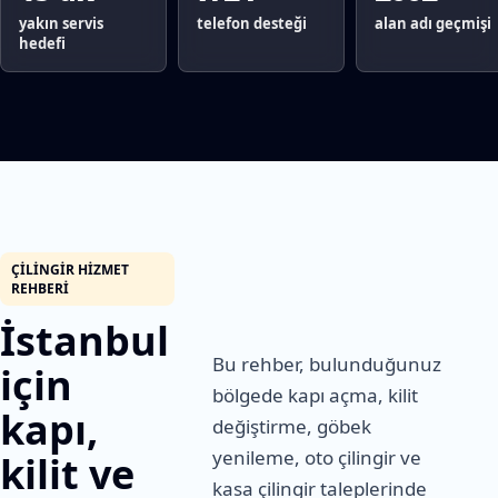
yakın servis
telefon desteği
alan adı geçmişi
hedefi
ÇILINGIR HIZMET
REHBERI
İstanbul
Bu rehber, bulunduğunuz
için
bölgede kapı açma, kilit
kapı,
değiştirme, göbek
yenileme, oto çilingir ve
kilit ve
kasa çilingir taleplerinde