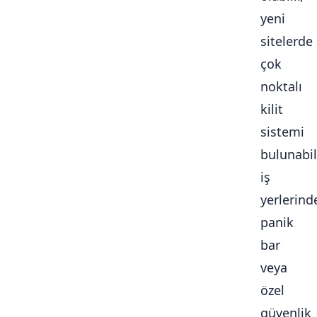
yeni
sitelerde
çok
noktalı
kilit
sistemi
bulunabili
iş
yerlerind
panik
bar
veya
özel
güvenlik