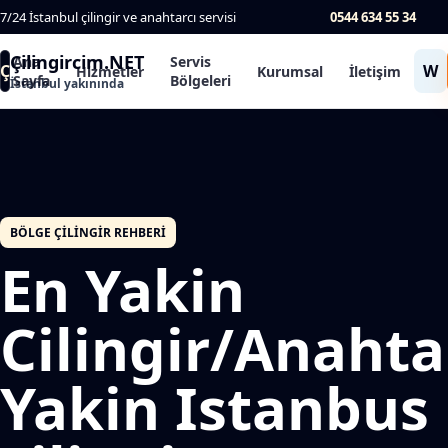
7/24 İstanbul çilingir ve anahtarcı servisi
0544 634 55 34
Çilingircim.NET
Ana
Servis
Ç
W
Hizmetler
Kurumsal
İletişim
Sayfa
Bölgeleri
İstanbul yakınında
BÖLGE ÇILINGIR REHBERI
En Yakin
Cilingir/Anahta
Yakin Istanbus