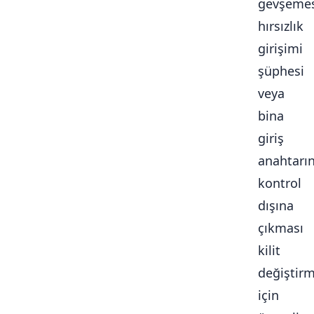
gevşemes
hırsızlık
girişimi
şüphesi
veya
bina
giriş
anahtarı
kontrol
dışına
çıkması
kilit
değiştir
için