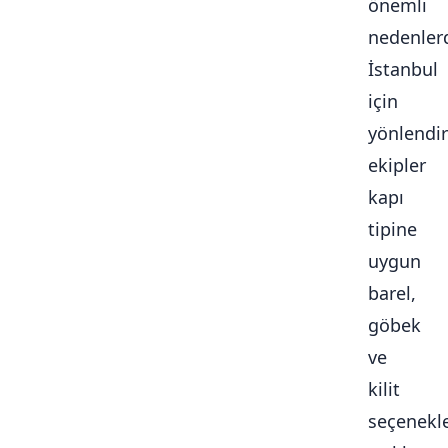
önemli
nedenlerd
İstanbul
için
yönlendir
ekipler
kapı
tipine
uygun
barel,
göbek
ve
kilit
seçenekle