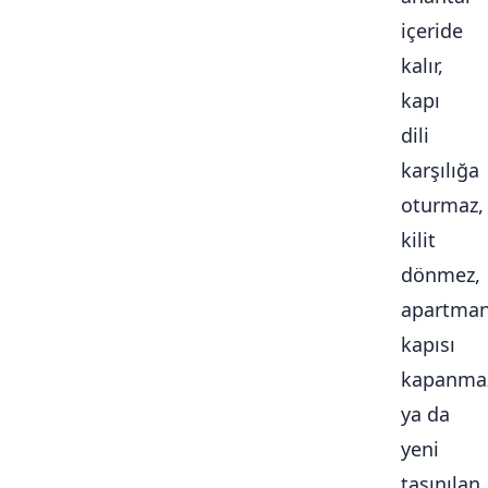
içeride
kalır,
kapı
dili
karşılığa
oturmaz,
kilit
dönmez,
apartma
kapısı
kapanma
ya da
yeni
taşınılan