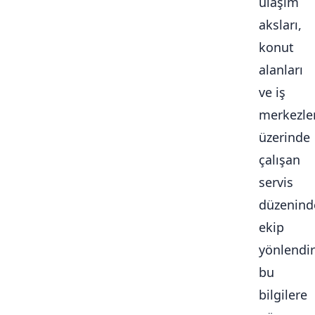
ulaşım
aksları,
konut
alanları
ve iş
merkezle
üzerinde
çalışan
servis
düzenind
ekip
yönlendi
bu
bilgilere