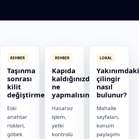
REHBER
REHBER
LOKAL
Taşınma
Kapıda
Yakınımdak
sonrası
kaldığınızda
çilingir
kilit
ne
nasıl
değiştirme
yapmalısınız?
bulunur?
Eski
Hasarsız
Mahalle
anahtar
işlem,
sayfaları,
riskleri,
yetki
konum
göbek
kontrolü
paylaşımı