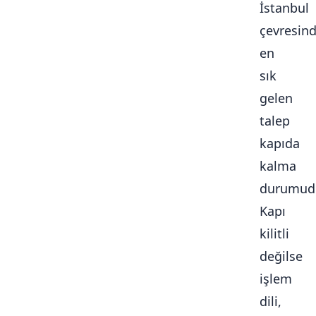
İstanbul
çevresin
en
sık
gelen
talep
kapıda
kalma
durumudu
Kapı
kilitli
değilse
işlem
dili,