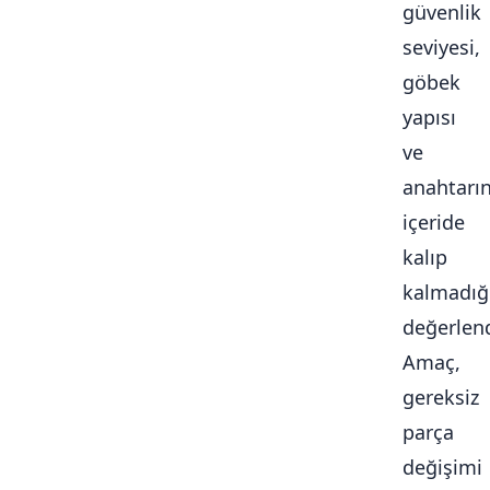
güvenlik
seviyesi,
göbek
yapısı
ve
anahtarı
içeride
kalıp
kalmadığ
değerlendi
Amaç,
gereksiz
parça
değişimi