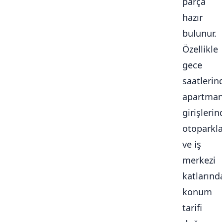
parça
hazır
bulunur.
Özellikle
gece
saatlerin
apartma
girişlerin
otoparkl
ve iş
merkezi
katlarınd
konum
tarifi