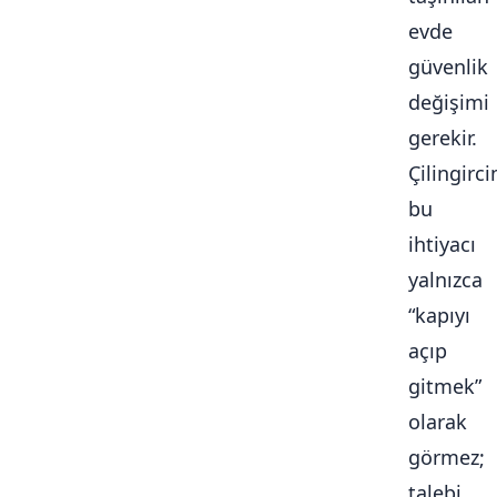
evde
güvenlik
değişimi
gerekir.
Çilingirc
bu
ihtiyacı
yalnızca
“kapıyı
açıp
gitmek”
olarak
görmez;
talebi