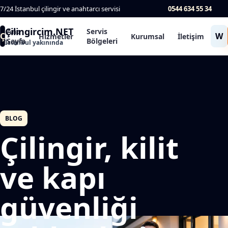
7/24 İstanbul çilingir ve anahtarcı servisi
0544 634 55 34
Çilingircim.NET
Ana
Servis
Ç
W
Hizmetler
Kurumsal
İletişim
Sayfa
Bölgeleri
İstanbul yakınında
BLOG
Çilingir, kilit
ve kapı
güvenliği