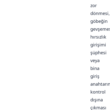
zor
dönmesi,
göbeğin
gevşemes
hırsızlık
girişimi
şüphesi
veya
bina
giriş
anahtarı
kontrol
dışına
çıkması