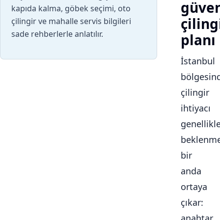
güven
kapıda kalma, göbek seçimi, oto
çiling
çilingir ve mahalle servis bilgileri
sade rehberlerle anlatılır.
planı
İstanbul
bölgesin
çilingir
ihtiyacı
genellikl
beklenme
bir
anda
ortaya
çıkar:
anahtar