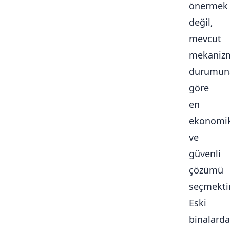
önermek
değil,
mevcut
mekaniz
durumun
göre
en
ekonomi
ve
güvenli
çözümü
seçmektir
Eski
binalarda