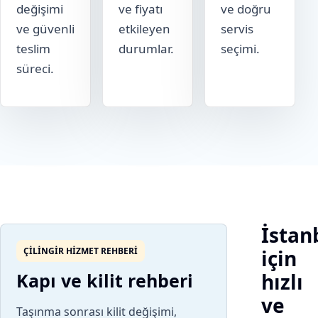
değişimi
ve fiyatı
ve doğru
ve güvenli
etkileyen
servis
teslim
durumlar.
seçimi.
süreci.
İstan
ÇILINGIR HIZMET REHBERI
için
Kapı ve kilit rehberi
hızlı
ve
Taşınma sonrası kilit değişimi,