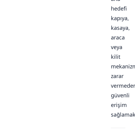
hedefi
kapıya,
kasaya,
araca
veya
kilit
mekaniz
zarar
vermede
güvenli
erişim
sağlamakt