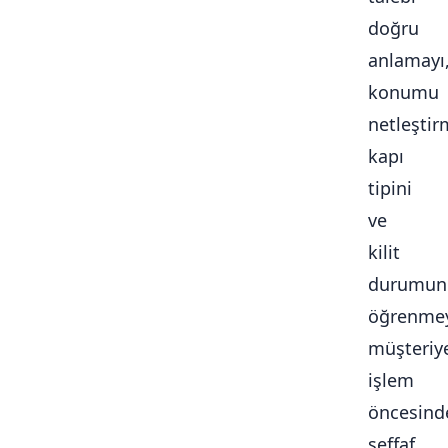
doğru
anlamayı
konumu
netleştir
kapı
tipini
ve
kilit
durumun
öğrenmey
müşteriy
işlem
öncesind
şeffaf