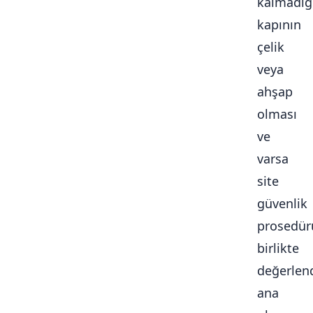
kalmadığ
kapının
çelik
veya
ahşap
olması
ve
varsa
site
güvenlik
prosedür
birlikte
değerlendi
ana