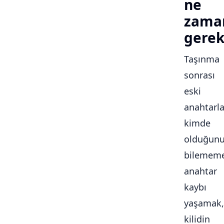
ne
zama
gerek
Taşınma
sonrası
eski
anahtarla
kimde
olduğun
bilememe
anahtar
kaybı
yaşamak,
kilidin