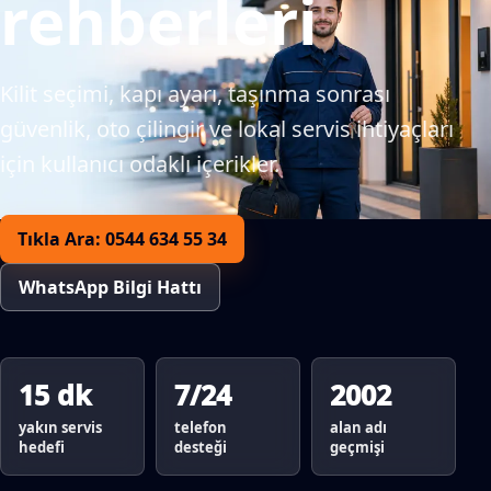
rehberleri
Kilit seçimi, kapı ayarı, taşınma sonrası
güvenlik, oto çilingir ve lokal servis ihtiyaçları
için kullanıcı odaklı içerikler.
Tıkla Ara: 0544 634 55 34
WhatsApp Bilgi Hattı
15 dk
7/24
2002
yakın servis
telefon
alan adı
hedefi
desteği
geçmişi