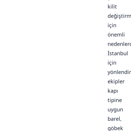
kilit
değiştir
için
önemli
nedenlerd
İstanbul
için
yönlendir
ekipler
kapı
tipine
uygun
barel,
göbek