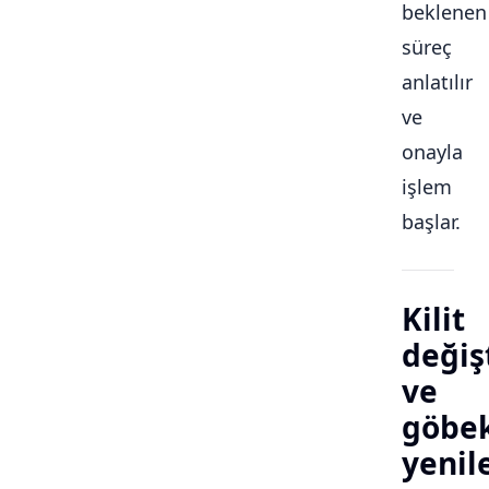
beklenen
süreç
anlatılır
ve
onayla
işlem
başlar.
Kilit
değiş
ve
göbe
yeni