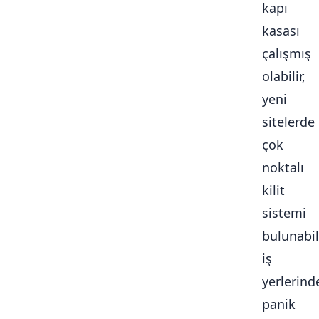
kapı
kasası
çalışmış
olabilir,
yeni
sitelerde
çok
noktalı
kilit
sistemi
bulunabili
iş
yerlerind
panik