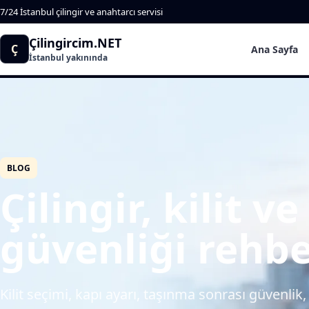
7/24 İstanbul çilingir ve anahtarcı servisi
Çilingircim.NET
Ç
Ana Sayfa
İstanbul yakınında
BLOG
Çilingir, kilit v
güvenliği rehbe
Kilit seçimi, kapı ayarı, taşınma sonrası güvenlik, 