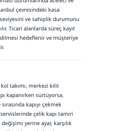
aması durumlarında aceleci ve
stanbul çevresindeki kasa
 seviyesini ve sahiplik durumunu
ır. Ticari alanlarda süreç kayıt
edilmesi hedeflenir ve müşteriye
r.
 kol takımı, merkezi kilit
Kapı kapanırken sürtüyorsa,
e sırasında kapıyı çekmek
servislerinde çelik kapı tamiri
t değişimi yerine ayar, karşılık