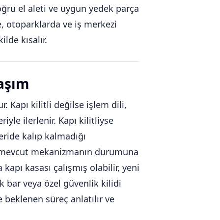
doğru el aleti ve uygun yedek parça
e, otoparklarda ve iş merkezi
lde kısalır.
laşım
Kapı kilitli değilse işlem dili,
le ilerlenir. Kapı kilitliyse
çeride kalıp kalmadığı
il, mevcut mekanizmanın durumuna
apı kasası çalışmış olabilir, yeni
ik bar veya özel güvenlik kilidi
e beklenen süreç anlatılır ve