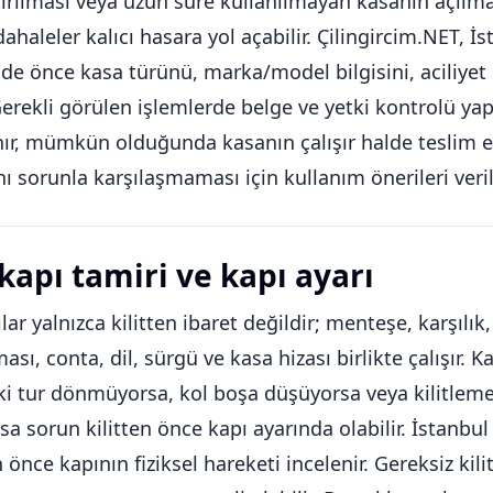
ırılması veya uzun süre kullanılmayan kasanın açılm
haleler kalıcı hasara yol açabilir. Çilingircim.NET, İ
nde önce kasa türünü, marka/model bilgisini, aciliyet
Gerekli görülen işlemlerde belge ve yetki kontrolü yapıl
ınır, mümkün olduğunda kasanın çalışır halde teslim 
nı sorunla karşılaşmaması için kullanım önerileri verili
 kapı tamiri ve kapı ayarı
lar yalnızca kilitten ibaret değildir; menteşe, karşılık,
sı, conta, dil, sürgü ve kasa hizası birlikte çalışır. 
ki tur dönmüyorsa, kol boşa düşüyorsa veya kilitlem
sa sorun kilitten önce kapı ayarında olabilir. İstanbul 
 önce kapının fiziksel hareketi incelenir. Gereksiz kili