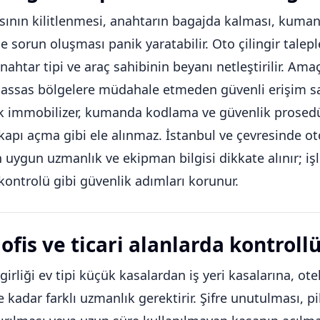
sının kilitlenmesi, anahtarın bagajda kalması, kum
e sorun oluşması panik yaratabilir. Oto çilingir talepl
ahtar tipi ve araç sahibinin beyanı netleştirilir. Am
i hassas bölgelere müdahale etmeden güvenli erişim 
k immobilizer, kumanda kodlama ve güvenlik prosedü
kapı açma gibi ele alınmaz. İstanbul ve çevresinde ot
n uygun uzmanlık ve ekipman bilgisi dikkate alınır; i
 kontrolü gibi güvenlik adımları korunur.
ofis ve ticari alanlarda kontroll
girliği ev tipi küçük kasalardan iş yeri kasalarına, otel
 kadar farklı uzmanlık gerektirir. Şifre unutulması, 