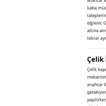
anahtar k
kaba müda
talepleri
öğrenir. 
altına al
tekrar ay
Çelik
Çelik kapı
mekanizma
anahtar i
gerekiyor
yapılırken