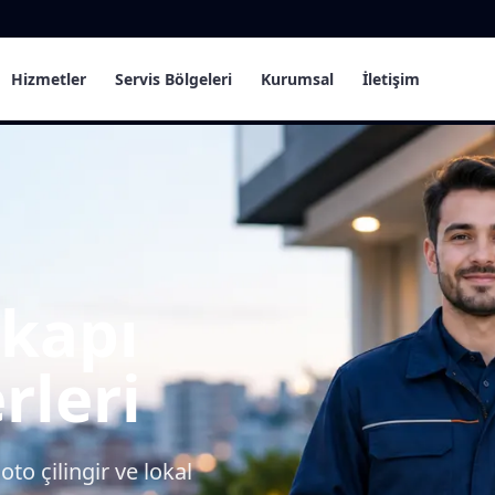
Hizmetler
Servis Bölgeleri
Kurumsal
İletişim
e kapı
rleri
oto çilingir ve lokal