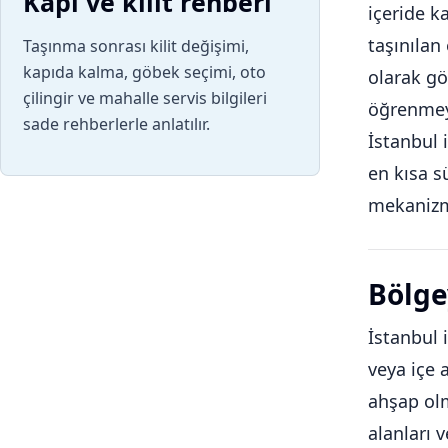
Kapı ve kilit rehberi
içeride k
taşınılan
Taşınma sonrası kilit değişimi,
kapıda kalma, göbek seçimi, oto
olarak gö
çilingir ve mahalle servis bilgileri
öğrenmeyi
sade rehberlerle anlatılır.
İstanbul 
en kısa s
mekanizm
Bölge
İstanbul 
veya içe 
ahşap olm
alanları 