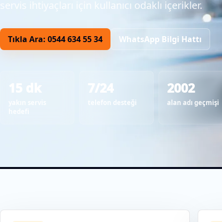
servis ihtiyaçları için kullanıcı odaklı içerikler.
Tıkla Ara: 0544 634 55 34
WhatsApp Bilgi Hattı
15 dk
7/24
2002
yakın servis
telefon desteği
alan adı geçmişi
hedefi