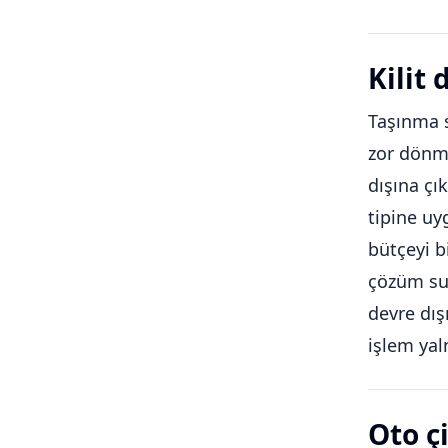
Kilit
Taşınma s
zor dönme
dışına çı
tipine uy
bütçeyi b
çözüm sun
devre dış
işlem yal
Oto ç