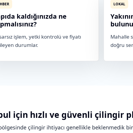
HBER
LOKAL
pıda kaldığınızda ne
Yakınım
pmalısınız?
bulunu
arsız işlem, yetki kontrolü ve fiyatı
Mahalle s
ileyen durumlar.
doğru ser
ul için hızlı ve güvenli çilingir p
bölgesinde çilingir ihtiyacı genellikle beklenmedik bi