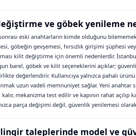
 değiştirme ve göbek yenileme n
onrası eski anahtarların kimde olduğunu bilememek,
si, göbeğin gevşemesi, hırsızlık girişimi şüphesi vey
kması kilit değiştirme için önemli nedenlerdir. İstanbu
gun barel, göbek ve kilit seçeneklerini açıklar; güvenli
irlikte değerlendirir. Kullanıcıya yalnızca pahalı ürü
mak uzun vadeli memnuniyet sağlar. Yeni anahtar set
ı kalır, mekanizma test edilir ve kapının rahat açılıp k
nızca parça değişimi değil, güvenlik yenilemesi olara
ilingir taleplerinde model ve gü