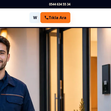
0544 634 55 34
W
Tıkla Ara