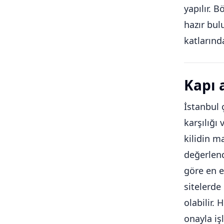
yapılır. 
hazır bul
katlarında
Kapı 
İstanbul 
karşılığı 
kilidin m
değerlen
göre en e
sitelerde 
olabilir.
onayla iş