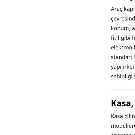
Araç kapı
çevresind
konum, an
fitil gib
elektroni
standart 
yapılırke
sahipliği
Kasa, 
Kasa çilin
modellere