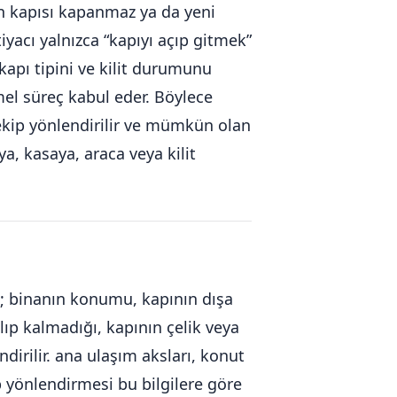
man kapısı kapanmaz ya da yeni
iyacı yalnızca “kapıyı açıp gitmek”
apı tipini ve kilit durumunu
el süreç kabul eder. Böylece
u ekip yönlendirilir ve mümkün olan
a, kasaya, araca veya kilit
az; binanın konumu, kapının dışa
alıp kalmadığı, kapının çelik veya
dirilir. ana ulaşım aksları, konut
p yönlendirmesi bu bilgilere göre