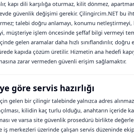
alır, kapı dili karşılığa oturmaz, kilit dönmez, apart
 evde güvenlik değişimi gerekir. Çilingircim.NET bu iht
rmez; talebi doğru anlamayı, konumu netleştirmeyi, k
, müşteriye işlem öncesinde şeffaf bilgi vermeyi tem
içinde gelen aramalar daha hızlı sınıflandırılır, doğr
ürede kapıda çözüm üretilir. Hizmetin ana hedefi kapıy
asına zarar vermeden güvenli erişim sağlamaktır.
ye göre servis hazırlığı
için gelen bir çilingir talebinde yalnızca adres alınm
açılması, kilidin kaç turlu olduğu, anahtarın içeride k
ası ve varsa site güvenlik prosedürü birlikte değerlen
ve iş merkezleri üzerinde çalışan servis düzeninde eki