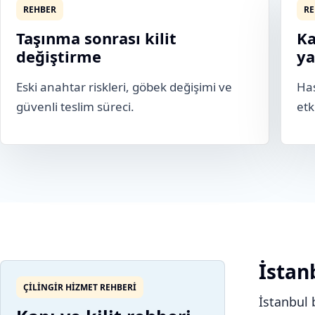
REHBER
RE
Taşınma sonrası kilit
Ka
değiştirme
ya
Eski anahtar riskleri, göbek değişimi ve
Has
güvenli teslim süreci.
etk
İstanb
ÇILINGIR HIZMET REHBERI
İstanbul 