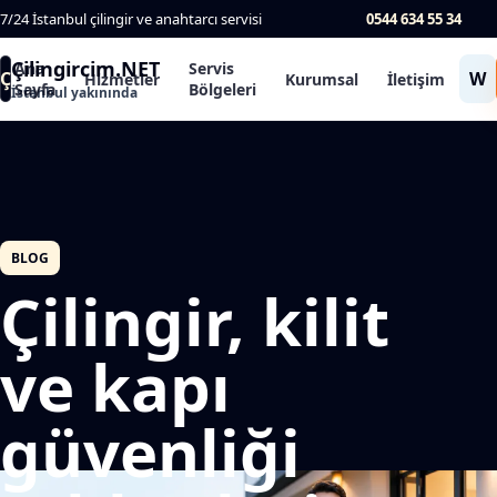
7/24 İstanbul çilingir ve anahtarcı servisi
0544 634 55 34
Çilingircim.NET
Ana
Servis
Ç
W
Hizmetler
Kurumsal
İletişim
Sayfa
Bölgeleri
İstanbul yakınında
BLOG
Çilingir, kilit
ve kapı
güvenliği