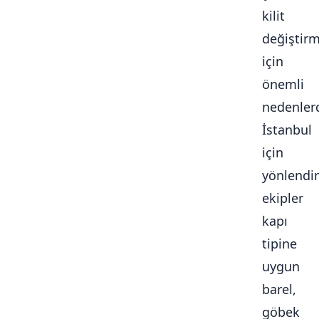
kilit
değiştir
için
önemli
nedenlerd
İstanbul
için
yönlendir
ekipler
kapı
tipine
uygun
barel,
göbek