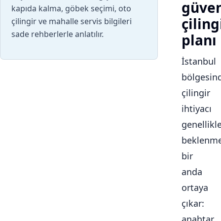
güven
kapıda kalma, göbek seçimi, oto
çiling
çilingir ve mahalle servis bilgileri
sade rehberlerle anlatılır.
planı
İstanbul
bölgesin
çilingir
ihtiyacı
genellikl
beklenme
bir
anda
ortaya
çıkar:
anahtar