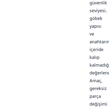
güvenlik
seviyesi,
göbek
yapısı
ve
anahtarı
içeride
kalıp
kalmadığ
değerlendi
Amaç,
gereksiz
parça
değişimi