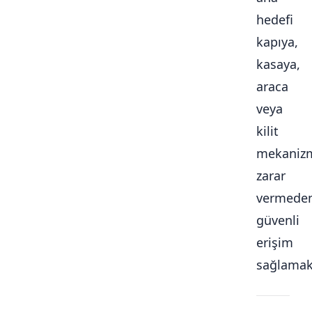
hedefi
kapıya,
kasaya,
araca
veya
kilit
mekaniz
zarar
vermede
güvenli
erişim
sağlamakt