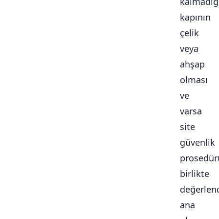
kalmadığ
kapının
çelik
veya
ahşap
olması
ve
varsa
site
güvenlik
prosedür
birlikte
değerlendi
ana