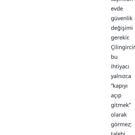
evde
güvenlik
değişimi
gerekir.
Çilingirc
bu
ihtiyacı
yalnızca
“kapıyı
açıp
gitmek”
olarak
görmez;
talebi