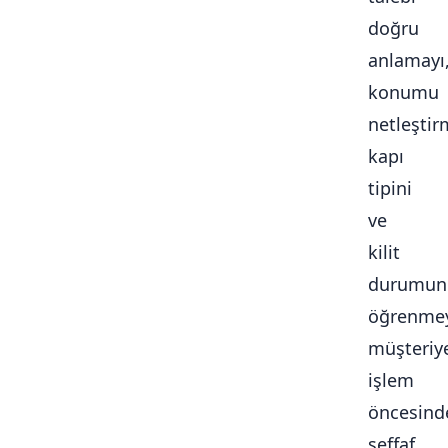
doğru
anlamayı
konumu
netleştir
kapı
tipini
ve
kilit
durumun
öğrenmey
müşteriy
işlem
öncesind
şeffaf