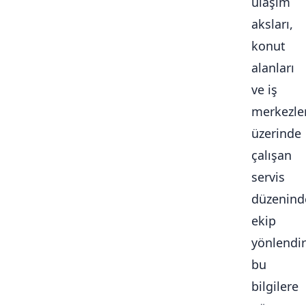
ulaşım
aksları,
konut
alanları
ve iş
merkezle
üzerinde
çalışan
servis
düzenind
ekip
yönlendi
bu
bilgilere