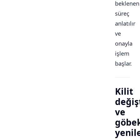
beklenen
süreç
anlatılır
ve
onayla
işlem
başlar.
Kilit
değiş
ve
göbe
yeni