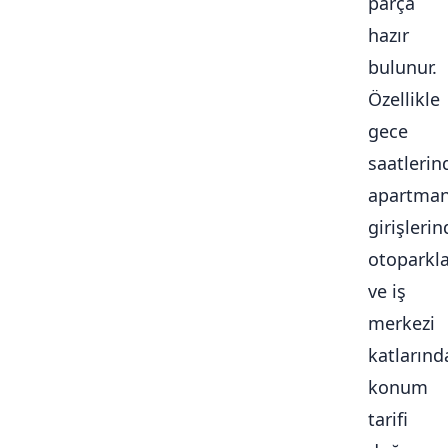
parça
hazır
bulunur.
Özellikle
gece
saatlerin
apartma
girişlerin
otoparkl
ve iş
merkezi
katlarınd
konum
tarifi