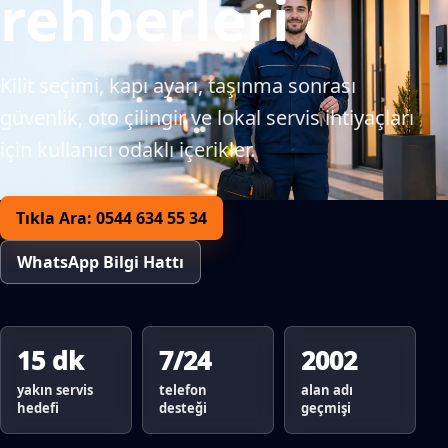
rehberleri
Kilit seçimi, kapı ayarı, taşınma sonrası
güvenlik, oto çilingir ve lokal servis ihtiyaçları
için kullanıcı odaklı içerikler.
Tıkla Ara: 0544 634 55 34
WhatsApp Bilgi Hattı
15 dk
7/24
2002
yakın servis
telefon
alan adı
hedefi
desteği
geçmişi