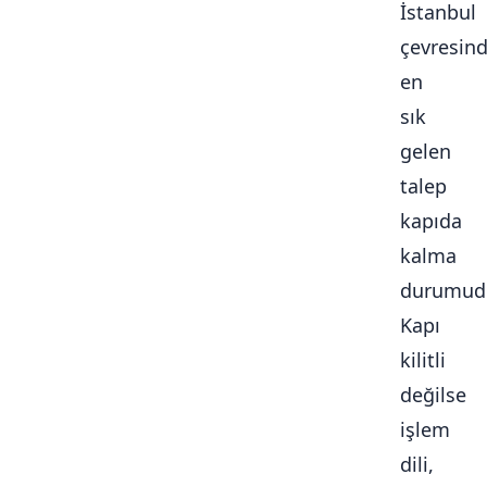
İstanbul
çevresin
en
sık
gelen
talep
kapıda
kalma
durumudu
Kapı
kilitli
değilse
işlem
dili,