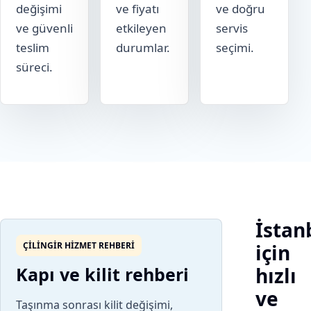
değişimi
ve fiyatı
ve doğru
ve güvenli
etkileyen
servis
teslim
durumlar.
seçimi.
süreci.
İstan
ÇILINGIR HIZMET REHBERI
için
Kapı ve kilit rehberi
hızlı
ve
Taşınma sonrası kilit değişimi,