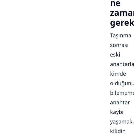
ne
zama
gerek
Taşınma
sonrası
eski
anahtarla
kimde
olduğun
bilememe
anahtar
kaybı
yaşamak,
kilidin