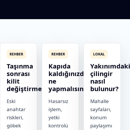
REHBER
REHBER
LOKAL
Taşınma
Kapıda
Yakınımdak
sonrası
kaldığınızda
çilingir
kilit
ne
nasıl
değiştirme
yapmalısınız?
bulunur?
Eski
Hasarsız
Mahalle
anahtar
işlem,
sayfaları,
riskleri,
yetki
konum
göbek
kontrolü
paylaşımı