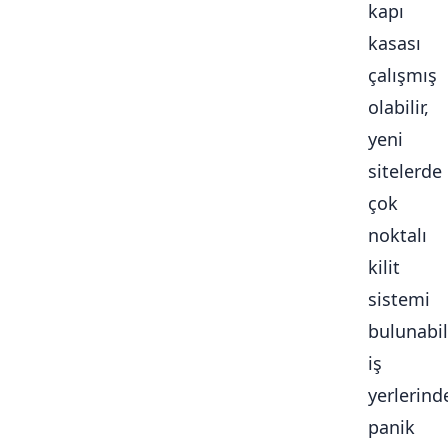
kapı
kasası
çalışmış
olabilir,
yeni
sitelerde
çok
noktalı
kilit
sistemi
bulunabili
iş
yerlerind
panik