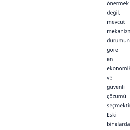
önermek
değil,
mevcut
mekaniz
durumun
göre
en
ekonomi
ve
güvenli
çözümü
seçmektir
Eski
binalarda