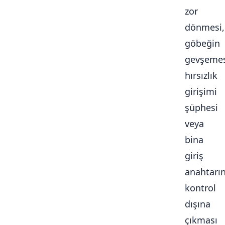
zor
dönmesi,
göbeğin
gevşemes
hırsızlık
girişimi
şüphesi
veya
bina
giriş
anahtarı
kontrol
dışına
çıkması