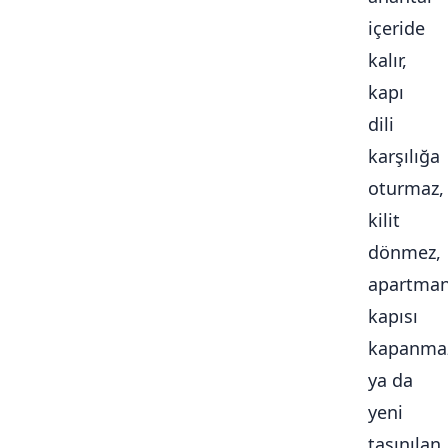
içeride
kalır,
kapı
dili
karşılığa
oturmaz,
kilit
dönmez,
apartma
kapısı
kapanma
ya da
yeni
taşınılan