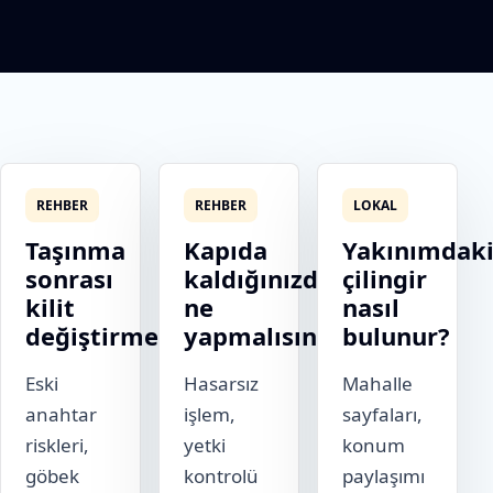
REHBER
REHBER
LOKAL
Taşınma
Kapıda
Yakınımdak
sonrası
kaldığınızda
çilingir
kilit
ne
nasıl
değiştirme
yapmalısınız?
bulunur?
Eski
Hasarsız
Mahalle
anahtar
işlem,
sayfaları,
riskleri,
yetki
konum
göbek
kontrolü
paylaşımı