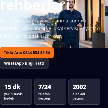
rehberleri
Kilit seçimi, kapı ayarı, taşınma sonrası
güvenlik, oto çilingir ve lokal servis ihtiyaçları
için kullanıcı odaklı içerikler.
Tıkla Ara: 0544 634 55 34
WhatsApp Bilgi Hattı
15 dk
7/24
2002
yakın servis
telefon
alan adı
hedefi
desteği
geçmişi