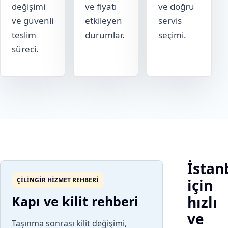
değişimi
ve fiyatı
ve doğru
ve güvenli
etkileyen
servis
teslim
durumlar.
seçimi.
süreci.
İstan
ÇILINGIR HIZMET REHBERI
için
Kapı ve kilit rehberi
hızlı
ve
Taşınma sonrası kilit değişimi,