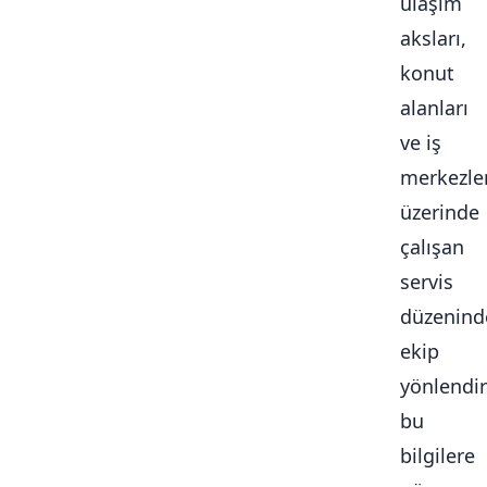
ulaşım
aksları,
konut
alanları
ve iş
merkezle
üzerinde
çalışan
servis
düzenind
ekip
yönlendi
bu
bilgilere