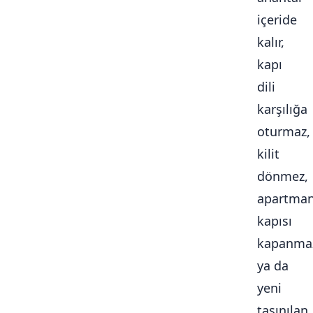
içeride
kalır,
kapı
dili
karşılığa
oturmaz,
kilit
dönmez,
apartma
kapısı
kapanma
ya da
yeni
taşınılan