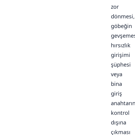
zor
dönmesi,
göbeğin
gevşemes
hırsızlık
girişimi
şüphesi
veya
bina
giriş
anahtarı
kontrol
dışına
çıkması