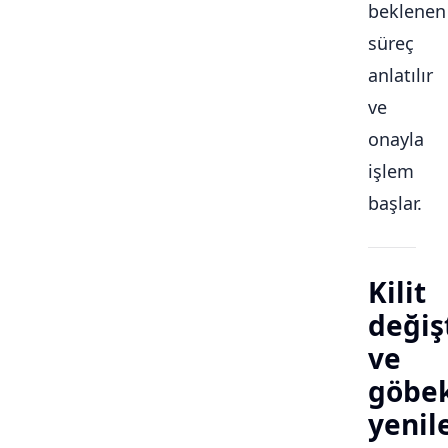
beklenen
süreç
anlatılır
ve
onayla
işlem
başlar.
Kilit
değiş
ve
göbe
yeni