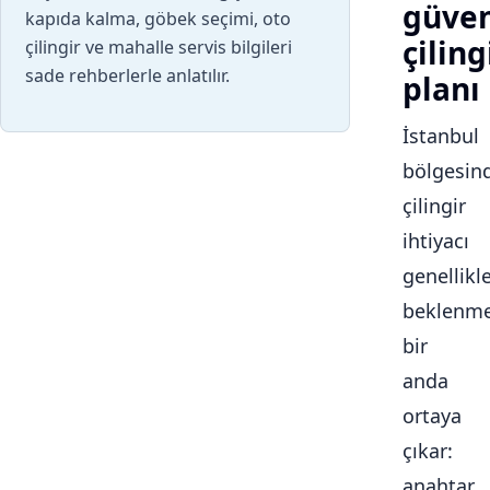
güven
kapıda kalma, göbek seçimi, oto
çiling
çilingir ve mahalle servis bilgileri
sade rehberlerle anlatılır.
planı
İstanbul
bölgesin
çilingir
ihtiyacı
genellikl
beklenme
bir
anda
ortaya
çıkar:
anahtar