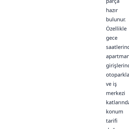
parça
hazır
bulunur.
Özellikle
gece
saatlerin
apartma
girişlerin
otoparkl
ve iş
merkezi
katlarınd
konum
tarifi