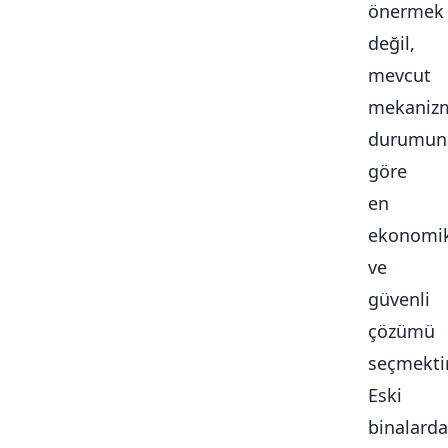
önermek
değil,
mevcut
mekaniz
durumun
göre
en
ekonomi
ve
güvenli
çözümü
seçmektir
Eski
binalarda