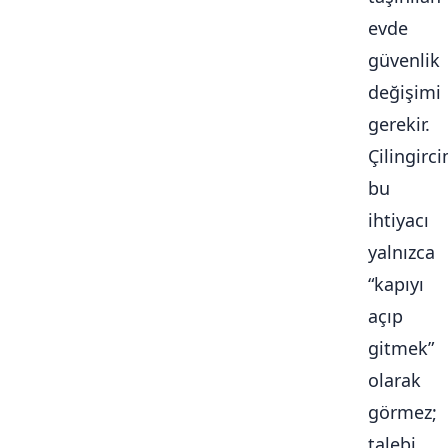
evde
güvenlik
değişimi
gerekir.
Çilingirc
bu
ihtiyacı
yalnızca
“kapıyı
açıp
gitmek”
olarak
görmez;
talebi