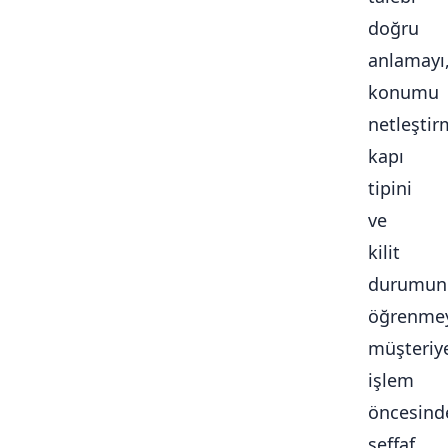
doğru
anlamayı
konumu
netleştir
kapı
tipini
ve
kilit
durumun
öğrenmey
müşteriy
işlem
öncesind
şeffaf