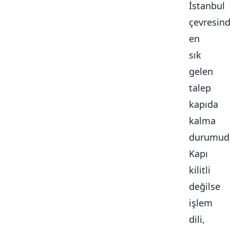
İstanbul
çevresin
en
sık
gelen
talep
kapıda
kalma
durumudu
Kapı
kilitli
değilse
işlem
dili,