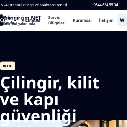
7/24 İstanbul çilingir ve anahtarcı servisi
0544 634 55 34
Çilingircim.NET
Ana
Servis
Ç
W
Hizmetler
Kurumsal
İletişim
Sayfa
Bölgeleri
İstanbul yakınında
BLOG
Çilingir, kilit
ve kapı
güvenliği