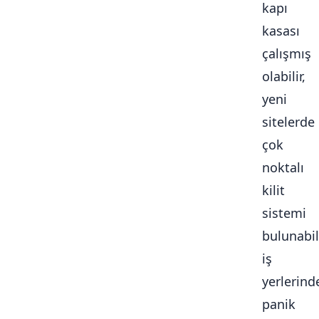
kapı
kasası
çalışmış
olabilir,
yeni
sitelerde
çok
noktalı
kilit
sistemi
bulunabili
iş
yerlerind
panik