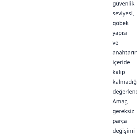
güvenlik
seviyesi,
göbek
yapısı
ve
anahtarı
içeride
kalıp
kalmadığ
değerlendi
Amaç,
gereksiz
parça
değişimi