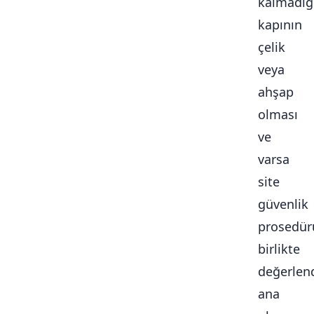
kalmadığ
kapının
çelik
veya
ahşap
olması
ve
varsa
site
güvenlik
prosedür
birlikte
değerlendi
ana