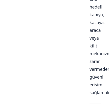
hedefi
kapıya,
kasaya,
araca
veya
kilit
mekaniz
zarar
vermede
güvenli
erişim
sağlamakt