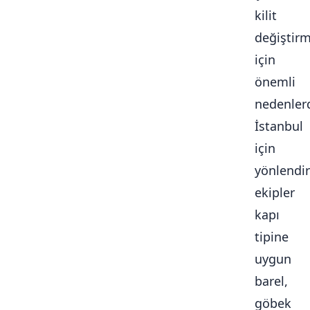
kilit
değiştir
için
önemli
nedenlerd
İstanbul
için
yönlendir
ekipler
kapı
tipine
uygun
barel,
göbek