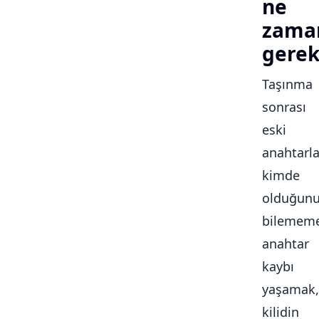
ne
zama
gerek
Taşınma
sonrası
eski
anahtarla
kimde
olduğun
bilememe
anahtar
kaybı
yaşamak,
kilidin