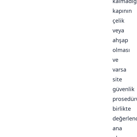
kalmadığ
kapının
çelik
veya
ahşap
olması
ve
varsa
site
güvenlik
prosedür
birlikte
değerlendi
ana