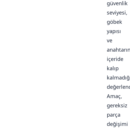
güvenlik
seviyesi,
göbek
yapısı
ve
anahtarı
içeride
kalıp
kalmadığ
değerlendi
Amaç,
gereksiz
parça
değişimi