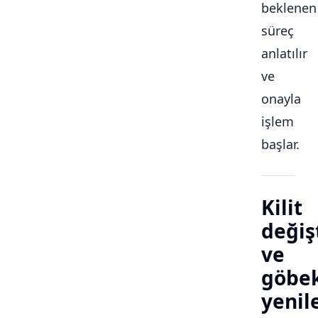
beklenen
süreç
anlatılır
ve
onayla
işlem
başlar.
Kilit
değiş
ve
göbe
yeni