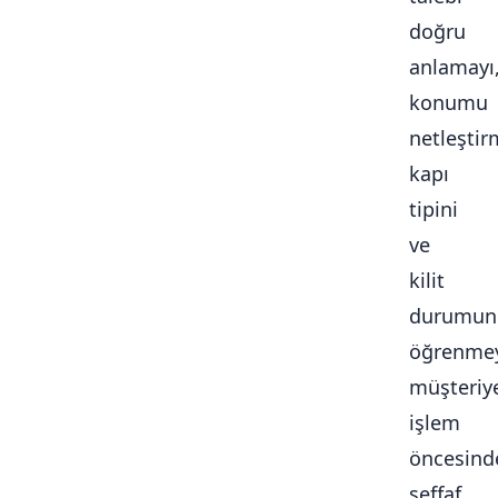
doğru
anlamayı
konumu
netleştir
kapı
tipini
ve
kilit
durumun
öğrenmey
müşteriy
işlem
öncesind
şeffaf