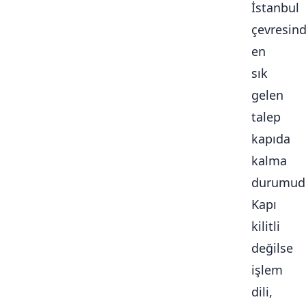
İstanbul
çevresin
en
sık
gelen
talep
kapıda
kalma
durumudu
Kapı
kilitli
değilse
işlem
dili,