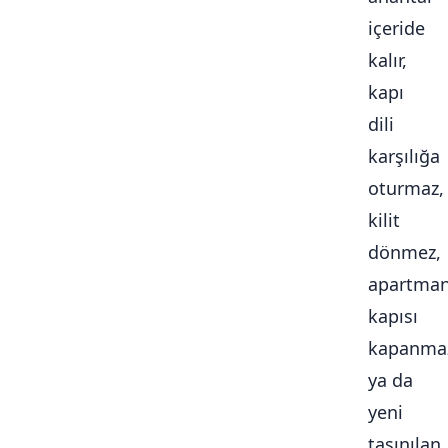
içeride
kalır,
kapı
dili
karşılığa
oturmaz,
kilit
dönmez,
apartma
kapısı
kapanma
ya da
yeni
taşınılan