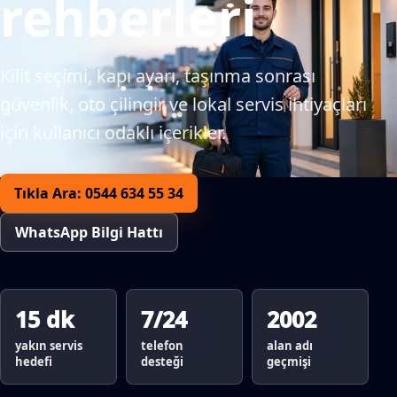
rehberleri
Kilit seçimi, kapı ayarı, taşınma sonrası
güvenlik, oto çilingir ve lokal servis ihtiyaçları
için kullanıcı odaklı içerikler.
Tıkla Ara: 0544 634 55 34
WhatsApp Bilgi Hattı
15 dk
7/24
2002
yakın servis
telefon
alan adı
hedefi
desteği
geçmişi