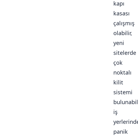
kapı
kasası
çalışmış
olabilir,
yeni
sitelerde
çok
noktalı
kilit
sistemi
bulunabili
iş
yerlerind
panik