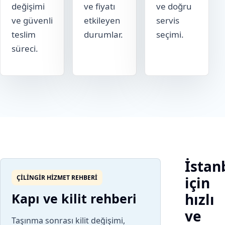
değişimi
ve fiyatı
ve doğru
ve güvenli
etkileyen
servis
teslim
durumlar.
seçimi.
süreci.
İstan
ÇILINGIR HIZMET REHBERI
için
Kapı ve kilit rehberi
hızlı
ve
Taşınma sonrası kilit değişimi,