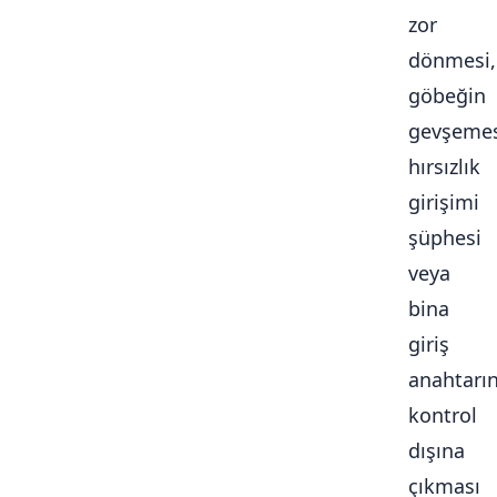
zor
dönmesi,
göbeğin
gevşemes
hırsızlık
girişimi
şüphesi
veya
bina
giriş
anahtarı
kontrol
dışına
çıkması