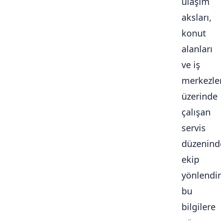
ulaşım
aksları,
konut
alanları
ve iş
merkezle
üzerinde
çalışan
servis
düzenind
ekip
yönlendi
bu
bilgilere