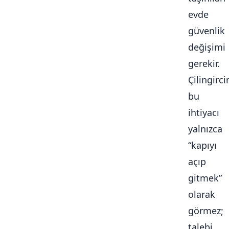
evde
güvenlik
değişimi
gerekir.
Çilingirc
bu
ihtiyacı
yalnızca
“kapıyı
açıp
gitmek”
olarak
görmez;
talebi