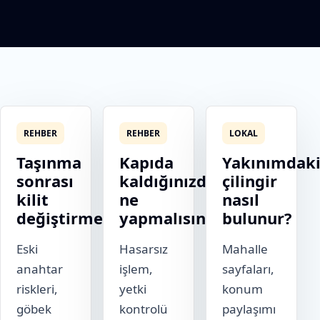
REHBER
REHBER
LOKAL
Taşınma
Kapıda
Yakınımdak
sonrası
kaldığınızda
çilingir
kilit
ne
nasıl
değiştirme
yapmalısınız?
bulunur?
Eski
Hasarsız
Mahalle
anahtar
işlem,
sayfaları,
riskleri,
yetki
konum
göbek
kontrolü
paylaşımı