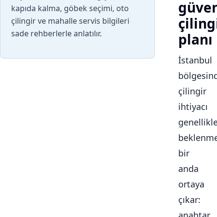
güven
kapıda kalma, göbek seçimi, oto
çiling
çilingir ve mahalle servis bilgileri
sade rehberlerle anlatılır.
planı
İstanbul
bölgesin
çilingir
ihtiyacı
genellikl
beklenme
bir
anda
ortaya
çıkar:
anahtar