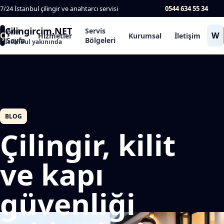
7/24 İstanbul çilingir ve anahtarcı servisi
0544 634 55 34
Çilingircim.NET
Ana
Servis
Ç
W
Hizmetler
Kurumsal
İletişim
Sayfa
Bölgeleri
İstanbul yakınında
BLOG
Çilingir, kilit
ve kapı
güvenliği