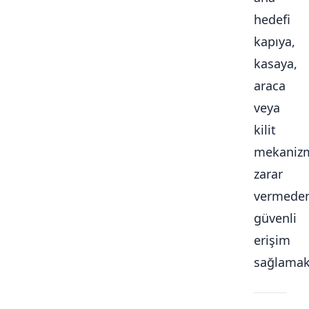
hedefi
kapıya,
kasaya,
araca
veya
kilit
mekaniz
zarar
vermede
güvenli
erişim
sağlamakt