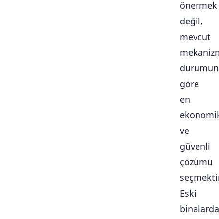
önermek
değil,
mevcut
mekaniz
durumun
göre
en
ekonomi
ve
güvenli
çözümü
seçmektir
Eski
binalarda