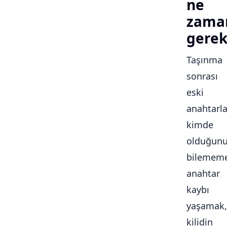
ne
zama
gerek
Taşınma
sonrası
eski
anahtarla
kimde
olduğun
bilememe
anahtar
kaybı
yaşamak,
kilidin