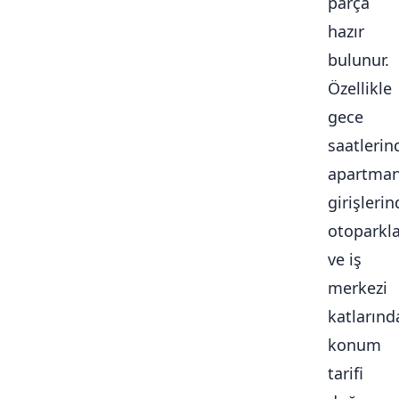
parça
hazır
bulunur.
Özellikle
gece
saatlerin
apartma
girişlerin
otoparkl
ve iş
merkezi
katlarınd
konum
tarifi