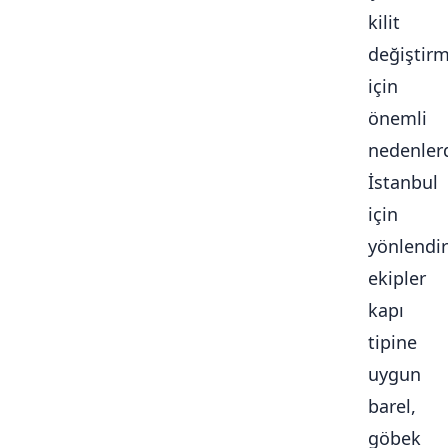
kilit
değiştir
için
önemli
nedenlerd
İstanbul
için
yönlendir
ekipler
kapı
tipine
uygun
barel,
göbek