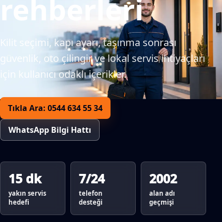
rehberleri
Kilit seçimi, kapı ayarı, taşınma sonrası
güvenlik, oto çilingir ve lokal servis ihtiyaçları
için kullanıcı odaklı içerikler.
Tıkla Ara: 0544 634 55 34
WhatsApp Bilgi Hattı
15 dk
7/24
2002
yakın servis
telefon
alan adı
hedefi
desteği
geçmişi