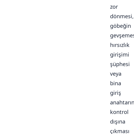
zor
dönmesi,
göbeğin
gevşemes
hırsızlık
girişimi
şüphesi
veya
bina
giriş
anahtarı
kontrol
dışına
çıkması