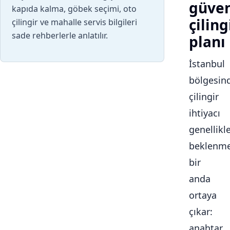
güven
kapıda kalma, göbek seçimi, oto
çiling
çilingir ve mahalle servis bilgileri
sade rehberlerle anlatılır.
planı
İstanbul
bölgesin
çilingir
ihtiyacı
genellikl
beklenme
bir
anda
ortaya
çıkar:
anahtar