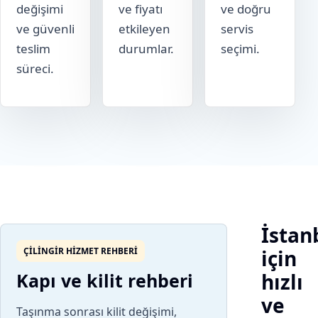
değişimi
ve fiyatı
ve doğru
ve güvenli
etkileyen
servis
teslim
durumlar.
seçimi.
süreci.
İstan
ÇILINGIR HIZMET REHBERI
için
Kapı ve kilit rehberi
hızlı
ve
Taşınma sonrası kilit değişimi,