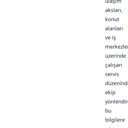
ulaşım
aksları,
konut
alanları
ve iş
merkezle
üzerinde
çalışan
servis
düzenind
ekip
yönlendi
bu
bilgilere