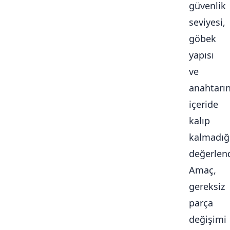
güvenlik
seviyesi,
göbek
yapısı
ve
anahtarı
içeride
kalıp
kalmadığ
değerlendi
Amaç,
gereksiz
parça
değişimi