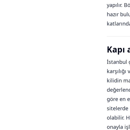
yapılır. 
hazır bul
katlarında
Kapı 
İstanbul 
karşılığı 
kilidin m
değerlen
göre en e
sitelerde 
olabilir.
onayla iş