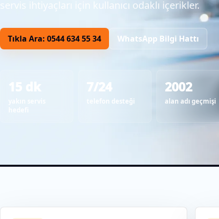
servis ihtiyaçları için kullanıcı odaklı içerikler.
Tıkla Ara: 0544 634 55 34
WhatsApp Bilgi Hattı
15 dk
7/24
2002
yakın servis
telefon desteği
alan adı geçmişi
hedefi