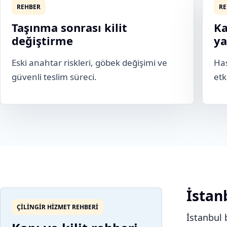
REHBER
RE
Taşınma sonrası kilit
Ka
değiştirme
ya
Eski anahtar riskleri, göbek değişimi ve
Has
güvenli teslim süreci.
etk
İstanb
ÇILINGIR HIZMET REHBERI
İstanbul 