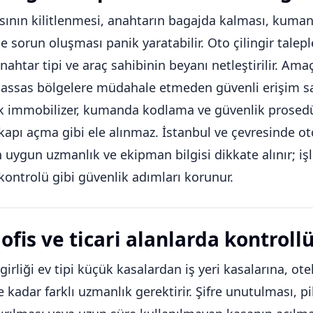
sının kilitlenmesi, anahtarın bagajda kalması, kum
e sorun oluşması panik yaratabilir. Oto çilingir talepl
ahtar tipi ve araç sahibinin beyanı netleştirilir. Am
i hassas bölgelere müdahale etmeden güvenli erişim 
k immobilizer, kumanda kodlama ve güvenlik prosedü
kapı açma gibi ele alınmaz. İstanbul ve çevresinde ot
n uygun uzmanlık ve ekipman bilgisi dikkate alınır; i
 kontrolü gibi güvenlik adımları korunur.
ofis ve ticari alanlarda kontroll
girliği ev tipi küçük kasalardan iş yeri kasalarına, otel
 kadar farklı uzmanlık gerektirir. Şifre unutulması, 