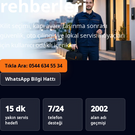
rehberleri
Kilit seçimi, kapı ayarı, taşınma sonrası
güvenlik, oto çilingir ve lokal servis ihtiyaçları
için kullanıcı odaklı içerikler.
Tıkla Ara: 0544 634 55 34
WhatsApp Bilgi Hattı
15 dk
7/24
2002
yakın servis
telefon
alan adı
hedefi
desteği
geçmişi