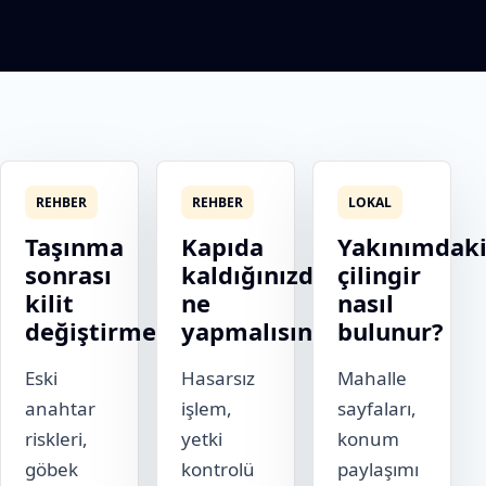
REHBER
REHBER
LOKAL
Taşınma
Kapıda
Yakınımdak
sonrası
kaldığınızda
çilingir
kilit
ne
nasıl
değiştirme
yapmalısınız?
bulunur?
Eski
Hasarsız
Mahalle
anahtar
işlem,
sayfaları,
riskleri,
yetki
konum
göbek
kontrolü
paylaşımı