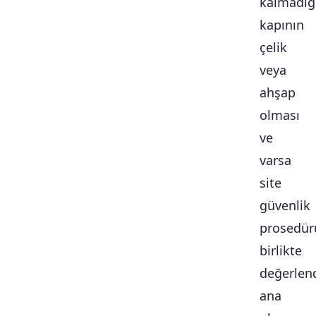
kalmadığ
kapının
çelik
veya
ahşap
olması
ve
varsa
site
güvenlik
prosedür
birlikte
değerlendi
ana