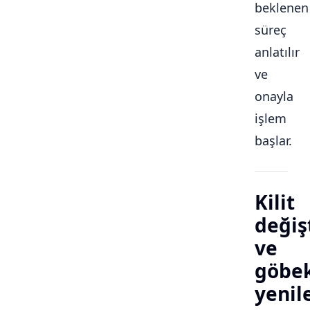
beklenen
süreç
anlatılır
ve
onayla
işlem
başlar.
Kilit
değiş
ve
göbe
yeni