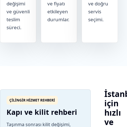
değişimi
ve fiyatı
ve doğru
ve güvenli
etkileyen
servis
teslim
durumlar.
seçimi.
süreci.
İstan
ÇILINGIR HIZMET REHBERI
için
Kapı ve kilit rehberi
hızlı
ve
Taşınma sonrası kilit değişimi,