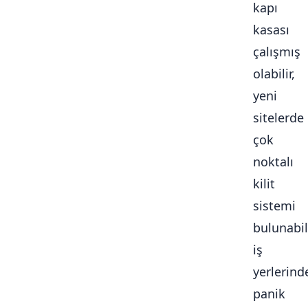
kapı
kasası
çalışmış
olabilir,
yeni
sitelerde
çok
noktalı
kilit
sistemi
bulunabili
iş
yerlerind
panik