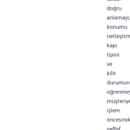
doğru
anlamayı
konumu
netleştir
kapı
tipini
ve
kilit
durumun
öğrenmey
müşteriy
işlem
öncesind
şeffaf