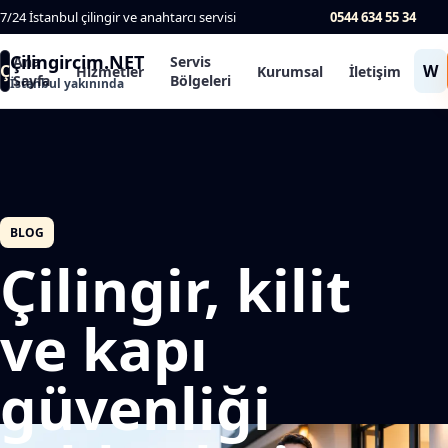
7/24 İstanbul çilingir ve anahtarcı servisi
0544 634 55 34
Çilingircim.NET
Ana
Servis
Ç
W
Hizmetler
Kurumsal
İletişim
Sayfa
Bölgeleri
İstanbul yakınında
BLOG
Çilingir, kilit
ve kapı
güvenliği