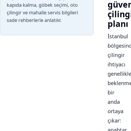
güven
kapıda kalma, göbek seçimi, oto
çiling
çilingir ve mahalle servis bilgileri
sade rehberlerle anlatılır.
planı
İstanbul
bölgesin
çilingir
ihtiyacı
genellikl
beklenme
bir
anda
ortaya
çıkar:
anahtar