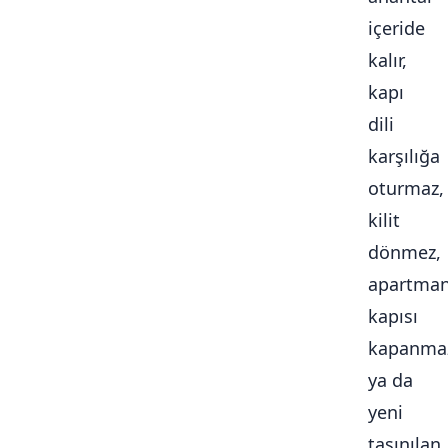
içeride
kalır,
kapı
dili
karşılığa
oturmaz,
kilit
dönmez,
apartma
kapısı
kapanma
ya da
yeni
taşınılan