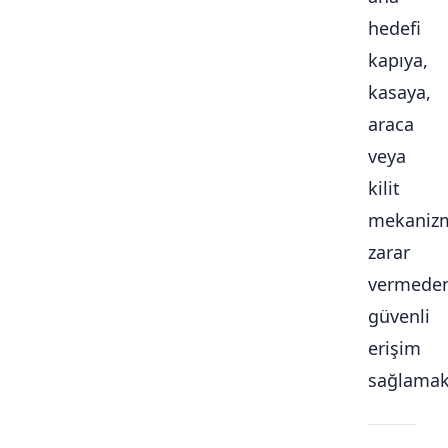
hedefi
kapıya,
kasaya,
araca
veya
kilit
mekaniz
zarar
vermede
güvenli
erişim
sağlamakt