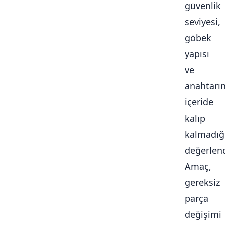
güvenlik
seviyesi,
göbek
yapısı
ve
anahtarı
içeride
kalıp
kalmadığ
değerlendi
Amaç,
gereksiz
parça
değişimi