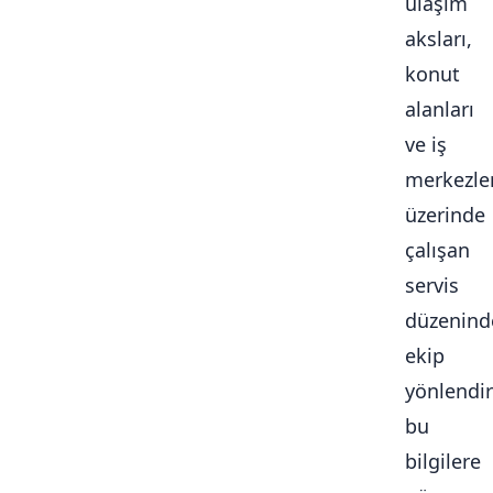
ulaşım
aksları,
konut
alanları
ve iş
merkezle
üzerinde
çalışan
servis
düzenind
ekip
yönlendi
bu
bilgilere