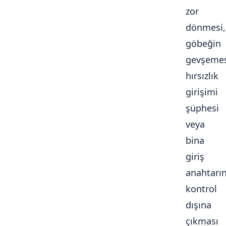
zor
dönmesi,
göbeğin
gevşemes
hırsızlık
girişimi
şüphesi
veya
bina
giriş
anahtarı
kontrol
dışına
çıkması