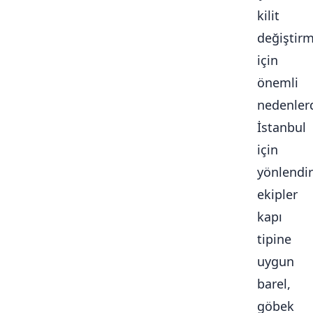
kilit
değiştir
için
önemli
nedenlerd
İstanbul
için
yönlendir
ekipler
kapı
tipine
uygun
barel,
göbek