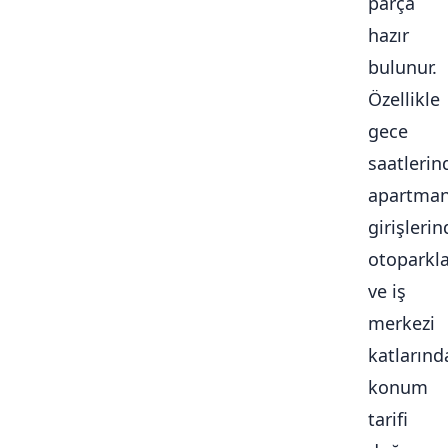
parça
hazır
bulunur.
Özellikle
gece
saatlerin
apartma
girişlerin
otoparkl
ve iş
merkezi
katlarınd
konum
tarifi