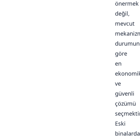
önermek
değil,
mevcut
mekaniz
durumun
göre
en
ekonomi
ve
güvenli
çözümü
seçmektir
Eski
binalarda