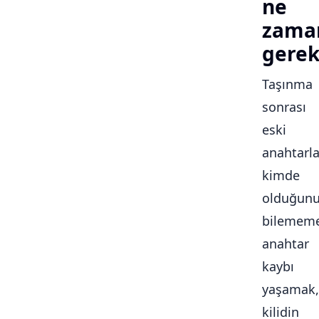
ne
zama
gerek
Taşınma
sonrası
eski
anahtarla
kimde
olduğun
bilememe
anahtar
kaybı
yaşamak,
kilidin