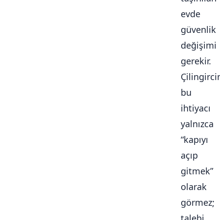
evde
güvenlik
değişimi
gerekir.
Çilingirc
bu
ihtiyacı
yalnızca
“kapıyı
açıp
gitmek”
olarak
görmez;
talebi