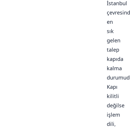
İstanbul
çevresin
en
sık
gelen
talep
kapıda
kalma
durumudu
Kapı
kilitli
değilse
işlem
dili,