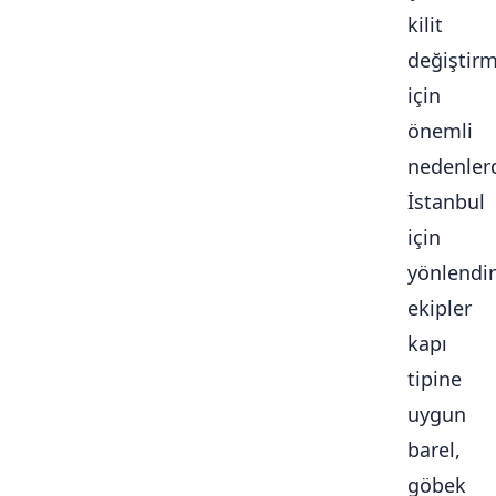
kilit
değiştir
için
önemli
nedenlerd
İstanbul
için
yönlendir
ekipler
kapı
tipine
uygun
barel,
göbek