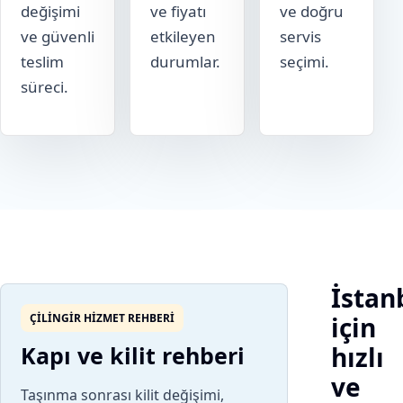
değişimi
ve fiyatı
ve doğru
ve güvenli
etkileyen
servis
teslim
durumlar.
seçimi.
süreci.
İstan
ÇILINGIR HIZMET REHBERI
için
Kapı ve kilit rehberi
hızlı
ve
Taşınma sonrası kilit değişimi,