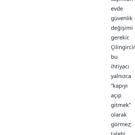
evde
güvenlik
değişimi
gerekir.
Çilingirc
bu
ihtiyacı
yalnızca
“kapıyı
açıp
gitmek”
olarak
görmez;
talebi