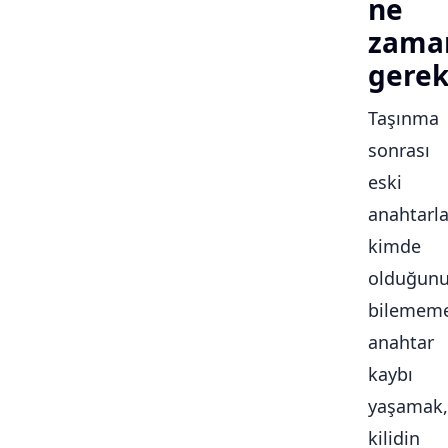
ne
zama
gerek
Taşınma
sonrası
eski
anahtarla
kimde
olduğun
bilememe
anahtar
kaybı
yaşamak,
kilidin