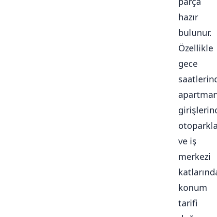
parça
hazır
bulunur.
Özellikle
gece
saatlerin
apartma
girişlerin
otoparkl
ve iş
merkezi
katlarınd
konum
tarifi