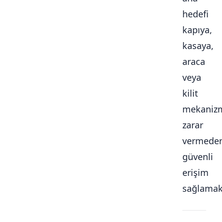
hedefi
kapıya,
kasaya,
araca
veya
kilit
mekaniz
zarar
vermede
güvenli
erişim
sağlamakt