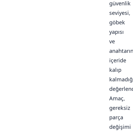
güvenlik
seviyesi,
göbek
yapısı
ve
anahtarı
içeride
kalıp
kalmadığ
değerlendi
Amaç,
gereksiz
parça
değişimi