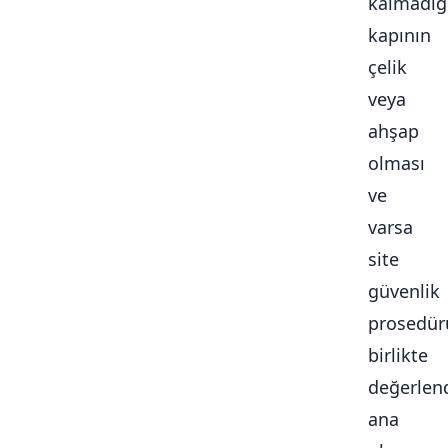
kalmadığ
kapının
çelik
veya
ahşap
olması
ve
varsa
site
güvenlik
prosedür
birlikte
değerlendi
ana