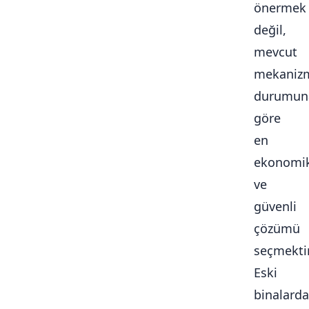
önermek
değil,
mevcut
mekaniz
durumun
göre
en
ekonomi
ve
güvenli
çözümü
seçmektir
Eski
binalarda