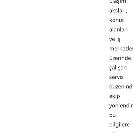
ulaşım
aksları,
konut
alanları
ve iş
merkezle
üzerinde
çalışan
servis
düzenind
ekip
yönlendi
bu
bilgilere