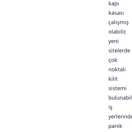
kapı
kasası
çalışmış
olabilir,
yeni
sitelerde
çok
noktalı
kilit
sistemi
bulunabili
iş
yerlerind
panik