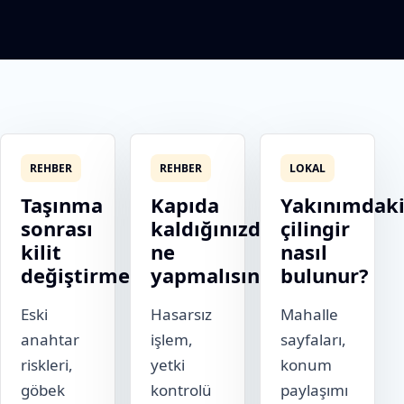
REHBER
REHBER
LOKAL
Taşınma
Kapıda
Yakınımdak
sonrası
kaldığınızda
çilingir
kilit
ne
nasıl
değiştirme
yapmalısınız?
bulunur?
Eski
Hasarsız
Mahalle
anahtar
işlem,
sayfaları,
riskleri,
yetki
konum
göbek
kontrolü
paylaşımı