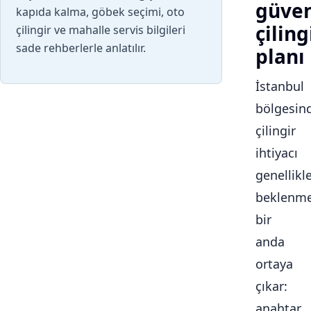
güven
kapıda kalma, göbek seçimi, oto
çiling
çilingir ve mahalle servis bilgileri
sade rehberlerle anlatılır.
planı
İstanbul
bölgesin
çilingir
ihtiyacı
genellikl
beklenme
bir
anda
ortaya
çıkar:
anahtar