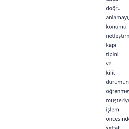
doğru
anlamayı
konumu
netleştir
kapı
tipini
ve
kilit
durumun
öğrenmey
müşteriy
işlem
öncesind
şeffaf