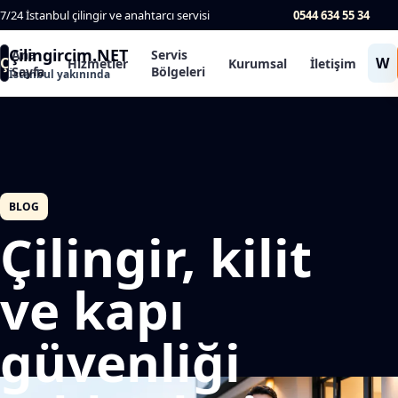
7/24 İstanbul çilingir ve anahtarcı servisi
0544 634 55 34
Çilingircim.NET
Ana
Servis
Ç
W
Hizmetler
Kurumsal
İletişim
Sayfa
Bölgeleri
İstanbul yakınında
BLOG
Çilingir, kilit
ve kapı
güvenliği