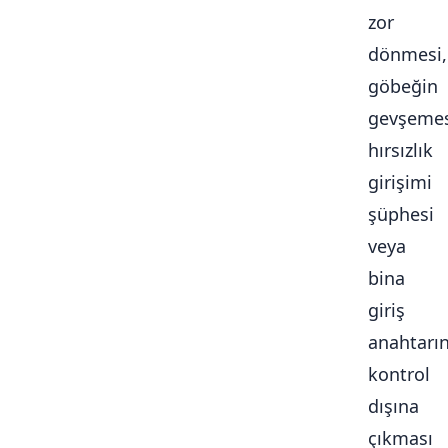
zor
dönmesi,
göbeğin
gevşemes
hırsızlık
girişimi
şüphesi
veya
bina
giriş
anahtarı
kontrol
dışına
çıkması