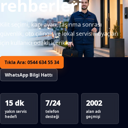
rehberleri
Kilit seçimi, kapı ayarı, taşınma sonrası
güvenlik, oto çilingir ve lokal servis ihtiyaçları
için kullanıcı odaklı içerikler.
Tıkla Ara: 0544 634 55 34
WhatsApp Bilgi Hattı
15 dk
7/24
2002
yakın servis
telefon
alan adı
hedefi
desteği
geçmişi