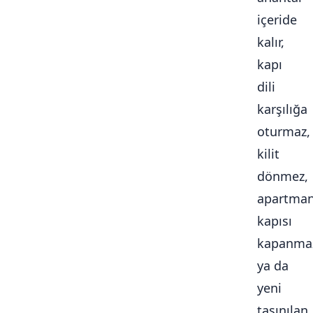
içeride
kalır,
kapı
dili
karşılığa
oturmaz,
kilit
dönmez,
apartma
kapısı
kapanma
ya da
yeni
taşınılan