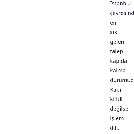
İstanbul
çevresin
en
sık
gelen
talep
kapıda
kalma
durumudu
Kapı
kilitli
değilse
işlem
dili,