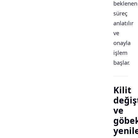
beklenen
süreç
anlatılır
ve
onayla
işlem
başlar.
Kilit
değiş
ve
göbe
yeni