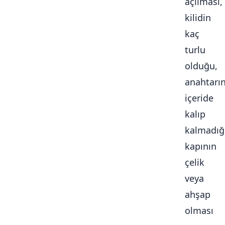
açılması,
kilidin
kaç
turlu
olduğu,
anahtarı
içeride
kalıp
kalmadığ
kapının
çelik
veya
ahşap
olması