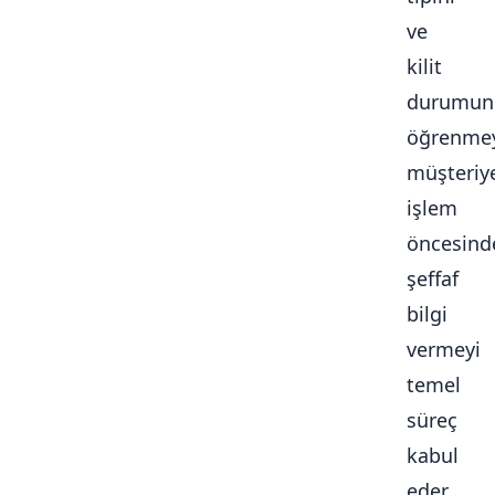
ve
kilit
durumun
öğrenmey
müşteriy
işlem
öncesind
şeffaf
bilgi
vermeyi
temel
süreç
kabul
eder.