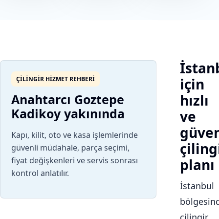
İstan
ÇILINGIR HIZMET REHBERI
için
Anahtarcı Goztepe
hızlı
Kadikoy yakınında
ve
güven
Kapı, kilit, oto ve kasa işlemlerinde
çiling
güvenli müdahale, parça seçimi,
fiyat değişkenleri ve servis sonrası
planı
kontrol anlatılır.
İstanbul
bölgesin
çilingir