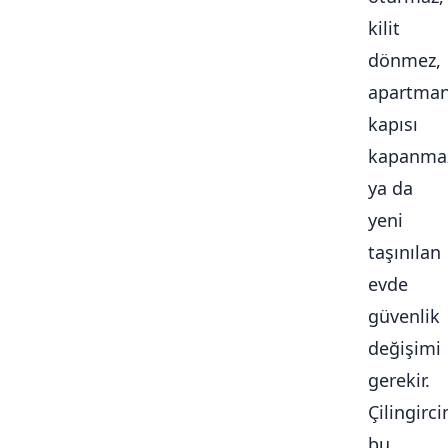
kilit
dönmez,
apartma
kapısı
kapanma
ya da
yeni
taşınılan
evde
güvenlik
değişimi
gerekir.
Çilingirc
bu