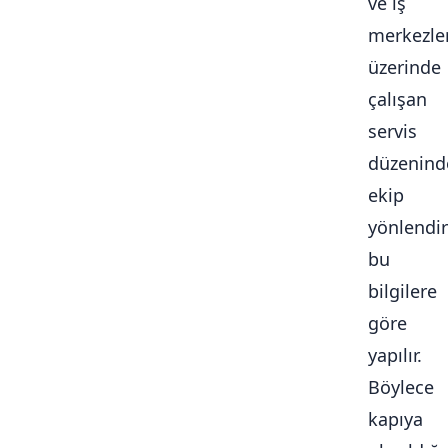
ve iş
merkezle
üzerinde
çalışan
servis
düzenind
ekip
yönlendi
bu
bilgilere
göre
yapılır.
Böylece
kapıya