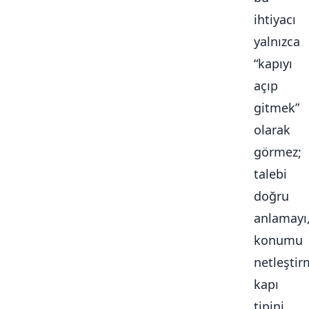
ihtiyacı
yalnızca
“kapıyı
açıp
gitmek”
olarak
görmez;
talebi
doğru
anlamayı
konumu
netleştir
kapı
tipini