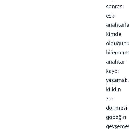
sonrası
eski
anahtarla
kimde
olduğun
bilememe
anahtar
kaybı
yaşamak,
kilidin
zor
dönmesi,
göbeğin
gevşemes