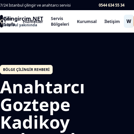
7/24 İstanbul çilingir ve anahtarcı servisi
0544 634 55 34
Çilingircim.NET
Ana
Servis
Ç
W
Hizmetler
Kurumsal
İletişim
Sayfa
Bölgeleri
İstanbul yakınında
BÖLGE ÇILINGIR REHBERI
Anahtarcı
Goztepe
Kadikoy