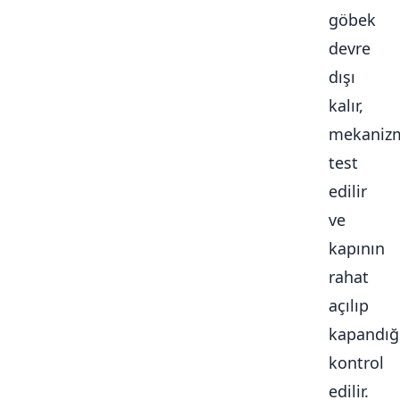
göbek
devre
dışı
kalır,
mekaniz
test
edilir
ve
kapının
rahat
açılıp
kapandığ
kontrol
edilir.