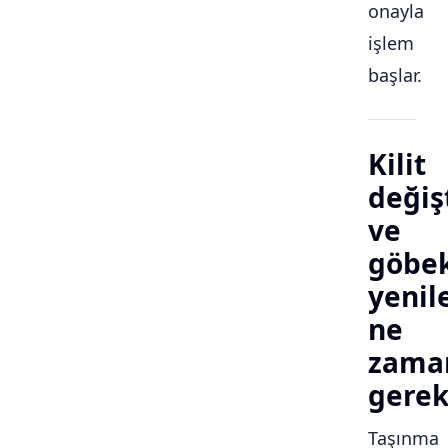
onayla
işlem
başlar.
Kilit
değiş
ve
göbe
yeni
ne
zama
gerek
Taşınma