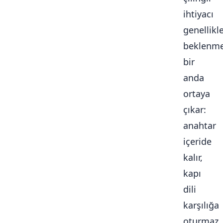
ihtiyacı
genellikl
beklenme
bir
anda
ortaya
çıkar:
anahtar
içeride
kalır,
kapı
dili
karşılığa
oturmaz,