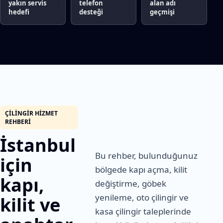
yakın servis
telefon
alan adı
hedefi
desteği
geçmişi
ÇILINGIR HIZMET
REHBERI
İstanbul
Bu rehber, bulunduğunuz
için
bölgede kapı açma, kilit
kapı,
değiştirme, göbek
yenileme, oto çilingir ve
kilit ve
kasa çilingir taleplerinde