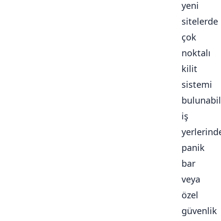
yeni
sitelerde
çok
noktalı
kilit
sistemi
bulunabili
iş
yerlerind
panik
bar
veya
özel
güvenlik