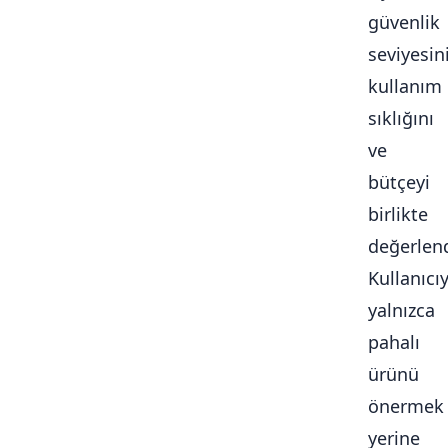
güvenlik
seviyesini
kullanım
sıklığını
ve
bütçeyi
birlikte
değerlendi
Kullanıcı
yalnızca
pahalı
ürünü
önermek
yerine