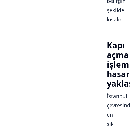
belirgin
şekilde
kısalır.
Kapı
açma
işlem
hasar
yakla
İstanbul
çevresin
en
sık