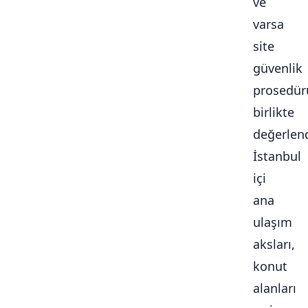
ve
varsa
site
güvenlik
prosedür
birlikte
değerlendi
İstanbul
içi
ana
ulaşım
aksları,
konut
alanları