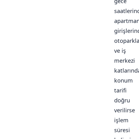
gece
saatlerin
apartma
girişlerin
otoparkl
ve iş
merkezi
katlarınd
konum
tarifi
doğru
verilirse
işlem
süresi