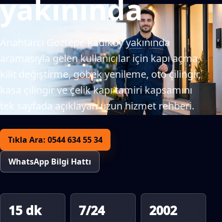
yakınında
Anahtarcı Goztepe Kadikoy yakınında
aramasıyla gelen kullanıcılar için kapı açma,
kilit değiştirme, göbek yenileme, oto çilingir,
kasa çilingir ve çelik kapı tamiri kapsamını
tek sayfada açıklayan uzun hizmet rehberi.
Tıkla Ara: 0544 634 55 34
WhatsApp Bilgi Hattı
15 dk
7/24
2002