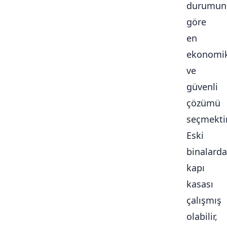
durumun
göre
en
ekonomi
ve
güvenli
çözümü
seçmektir
Eski
binalarda
kapı
kasası
çalışmış
olabilir,