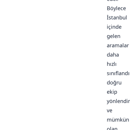
Böylece
İstanbul
içinde
gelen
aramalar
daha
hızlı
sınıflandır
doğru
ekip
yönlendiri
ve
mümkün
olan