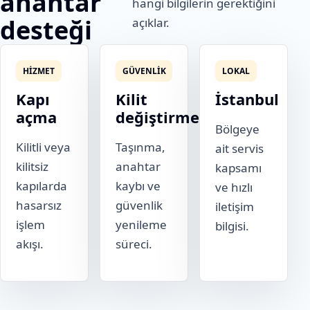
anahtar
hangi bilgilerin gerektiğini
desteği
açıklar.
HIZMET
GÜVENLIK
LOKAL
Kapı
Kilit
İstanbul
açma
değiştirme
Bölgeye
Kilitli veya
Taşınma,
ait servis
kilitsiz
anahtar
kapsamı
kapılarda
kaybı ve
ve hızlı
hasarsız
güvenlik
iletişim
işlem
yenileme
bilgisi.
akışı.
süreci.