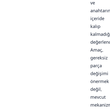
ve
anahtarı
içeride
kalıp
kalmadığ
değerlendi
Amaç,
gereksiz
parça
değişimi
önermek
değil,
mevcut
mekaniz