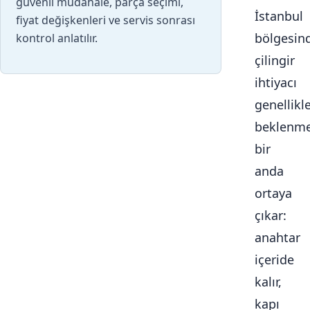
güvenli müdahale, parça seçimi,
İstanbul
fiyat değişkenleri ve servis sonrası
bölgesin
kontrol anlatılır.
çilingir
ihtiyacı
genellikl
beklenme
bir
anda
ortaya
çıkar:
anahtar
içeride
kalır,
kapı