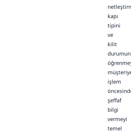
netleştir
kapı
tipini
ve
kilit
durumun
öğrenmey
müşteriy
işlem
öncesind
şeffaf
bilgi
vermeyi
temel