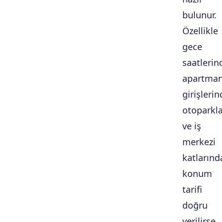
bulunur.
Özellikle
gece
saatlerin
apartma
girişlerin
otoparkl
ve iş
merkezi
katlarınd
konum
tarifi
doğru
verilirse