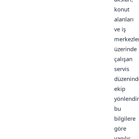
konut
alanları
ve iş
merkezle
üzerinde
çalışan
servis
düzenind
ekip
yönlendi
bu
bilgilere
göre
yapılır.