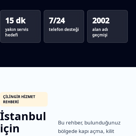
15 dk
7/24
2002
yakın servis
telefon desteği
alan adı
hedefi
geçmişi
ÇILINGIR HIZMET
REHBERI
İstanbul
Bu rehber, bulunduğunuz
için
bölgede kapı açma, kilit