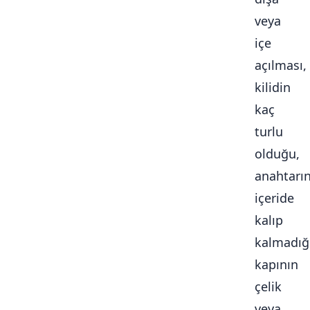
veya
içe
açılması,
kilidin
kaç
turlu
olduğu,
anahtarı
içeride
kalıp
kalmadığ
kapının
çelik
veya