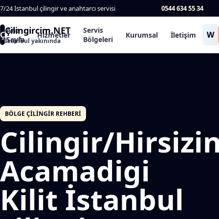
7/24 İstanbul çilingir ve anahtarcı servisi
0544 634 55 34
Çilingircim.NET
Ana
Servis
Ç
W
Hizmetler
Kurumsal
İletişim
Sayfa
Bölgeleri
İstanbul yakınında
BÖLGE ÇILINGIR REHBERI
Cilingir/Hirsizi
Acamadigi
Kilit İstanbul