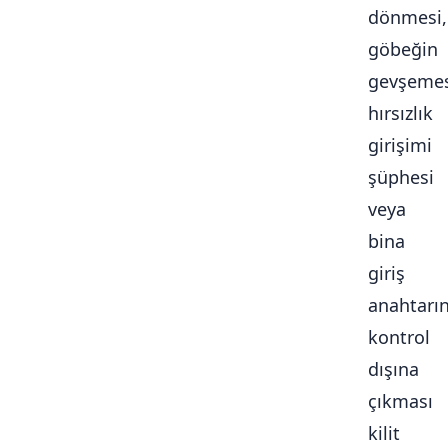
dönmesi,
göbeğin
gevşemes
hırsızlık
girişimi
şüphesi
veya
bina
giriş
anahtarı
kontrol
dışına
çıkması
kilit