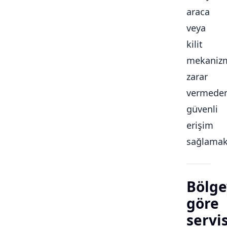
araca
veya
kilit
mekaniz
zarar
vermede
güvenli
erişim
sağlamakt
Bölge
göre
servi