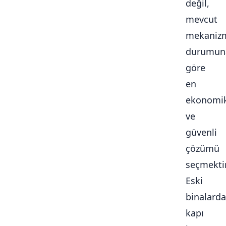
değil,
mevcut
mekaniz
durumun
göre
en
ekonomi
ve
güvenli
çözümü
seçmektir
Eski
binalarda
kapı