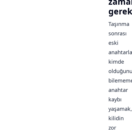
zama
gerek
Taşınma
sonrası
eski
anahtarla
kimde
olduğun
bilememe
anahtar
kaybı
yaşamak,
kilidin
zor