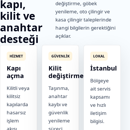
kapı,
değiştirme, göbek
yenileme, oto çilingir ve
kilit ve
kasa çilingir taleplerinde
anahtar
hangi bilgilerin gerektiğini
desteği
açıklar.
HIZMET
GÜVENLIK
LOKAL
Kapı
Kilit
İstanbul
açma
değiştirme
Bölgeye
Kilitli veya
Taşınma,
ait servis
kilitsiz
anahtar
kapsamı
kapılarda
kaybı ve
ve hızlı
hasarsız
güvenlik
iletişim
işlem
yenileme
bilgisi.
akışı.
süreci.