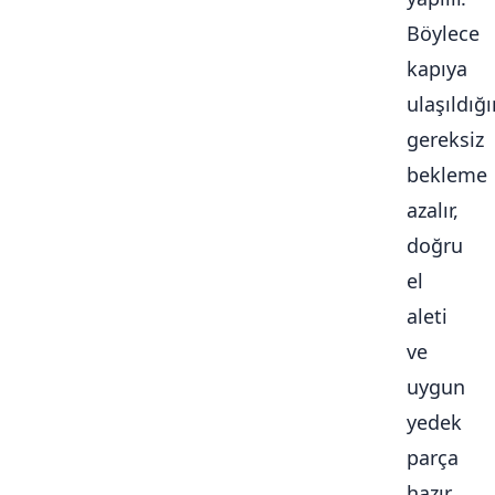
Böylece
kapıya
ulaşıldığ
gereksiz
bekleme
azalır,
doğru
el
aleti
ve
uygun
yedek
parça
hazır