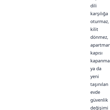
dili
karşılığa
oturmaz,
kilit
dönmez,
apartma
kapısı
kapanma
ya da
yeni
taşınılan
evde
güvenlik
değişimi