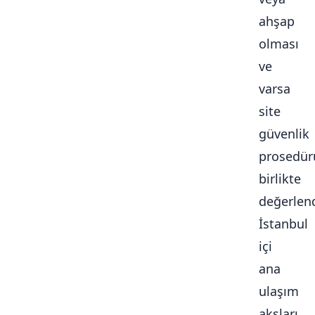
ahşap
olması
ve
varsa
site
güvenlik
prosedür
birlikte
değerlendi
İstanbul
içi
ana
ulaşım
aksları,