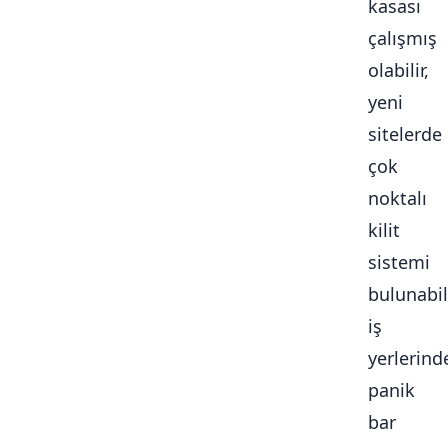
kasası
çalışmış
olabilir,
yeni
sitelerde
çok
noktalı
kilit
sistemi
bulunabili
iş
yerlerind
panik
bar