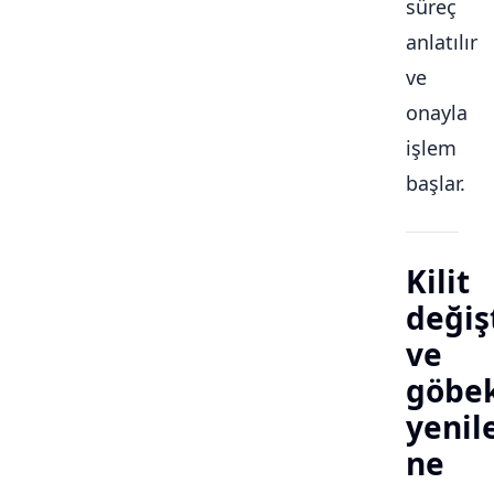
süreç
anlatılır
ve
onayla
işlem
başlar.
Kilit
değiş
ve
göbe
yeni
ne