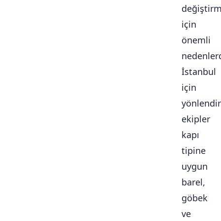
değiştir
için
önemli
nedenlerd
İstanbul
için
yönlendir
ekipler
kapı
tipine
uygun
barel,
göbek
ve