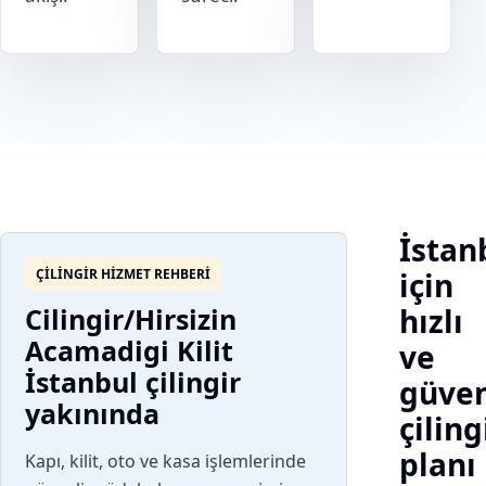
İstan
ÇILINGIR HIZMET REHBERI
için
Cilingir/Hirsizin
hızlı
Acamadigi Kilit
ve
İstanbul çilingir
güven
yakınında
çiling
planı
Kapı, kilit, oto ve kasa işlemlerinde