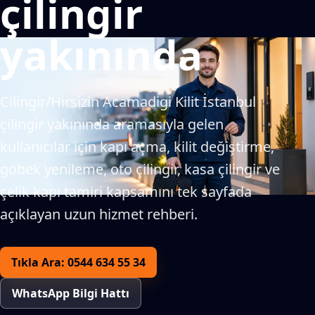
çilingir
yakınında
Cilingir/Hirsizin Acamadigi Kilit İstanbul
çilingir yakınında aramasıyla gelen
kullanıcılar için kapı açma, kilit değiştirme,
göbek yenileme, oto çilingir, kasa çilingir ve
çelik kapı tamiri kapsamını tek sayfada
açıklayan uzun hizmet rehberi.
Tıkla Ara: 0544 634 55 34
WhatsApp Bilgi Hattı