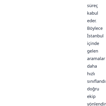
süreç
kabul
eder.
Böylece
İstanbul
içinde
gelen
aramalar
daha
hızlı
sınıflandır
doğru
ekip
yönlendiri