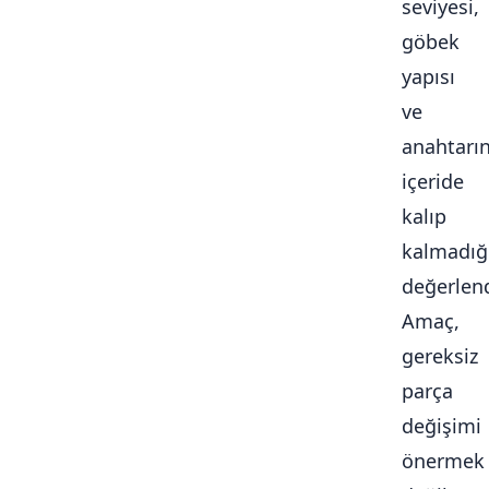
seviyesi,
göbek
yapısı
ve
anahtarı
içeride
kalıp
kalmadığ
değerlendi
Amaç,
gereksiz
parça
değişimi
önermek