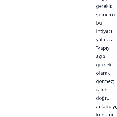
gerekir.
Çilingirc
bu
ihtiyacı
yalnızca
“kapıyı
açıp
gitmek”
olarak
görmez;
talebi
doğru
anlamayı
konumu