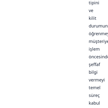
tipini
ve
kilit
durumun
öğrenmey
müşteriy
işlem
öncesind
şeffaf
bilgi
vermeyi
temel
süreç
kabul