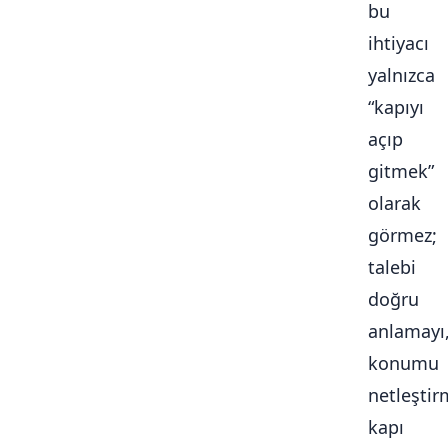
bu
ihtiyacı
yalnızca
“kapıyı
açıp
gitmek”
olarak
görmez;
talebi
doğru
anlamayı
konumu
netleştir
kapı