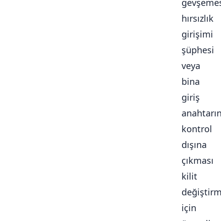
gevşemes
hırsızlık
girişimi
şüphesi
veya
bina
giriş
anahtarı
kontrol
dışına
çıkması
kilit
değiştir
için