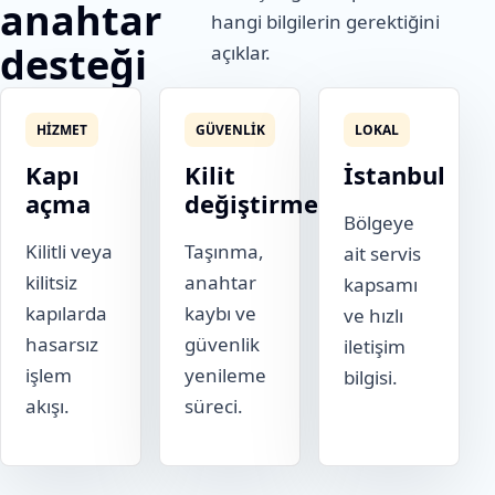
anahtar
hangi bilgilerin gerektiğini
desteği
açıklar.
HIZMET
GÜVENLIK
LOKAL
Kapı
Kilit
İstanbul
açma
değiştirme
Bölgeye
Kilitli veya
Taşınma,
ait servis
kilitsiz
anahtar
kapsamı
kapılarda
kaybı ve
ve hızlı
hasarsız
güvenlik
iletişim
işlem
yenileme
bilgisi.
akışı.
süreci.