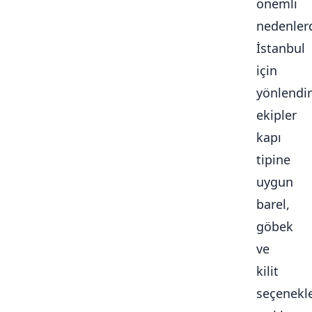
önemli
nedenlerd
İstanbul
için
yönlendir
ekipler
kapı
tipine
uygun
barel,
göbek
ve
kilit
seçenekle