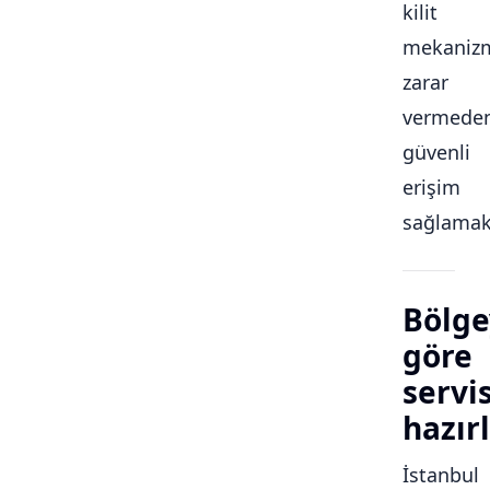
kilit
mekaniz
zarar
vermede
güvenli
erişim
sağlamakt
Bölge
göre
servi
hazırl
İstanbul