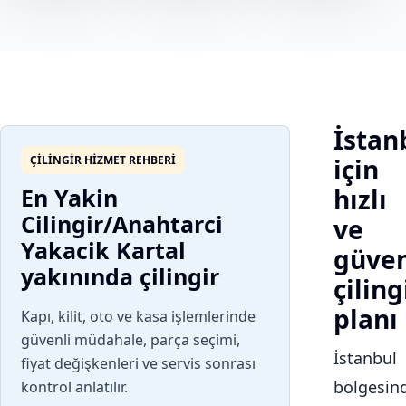
İstan
ÇILINGIR HIZMET REHBERI
için
En Yakin
hızlı
Cilingir/Anahtarci
ve
Yakacik Kartal
güven
yakınında çilingir
çiling
planı
Kapı, kilit, oto ve kasa işlemlerinde
güvenli müdahale, parça seçimi,
İstanbul
fiyat değişkenleri ve servis sonrası
bölgesin
kontrol anlatılır.