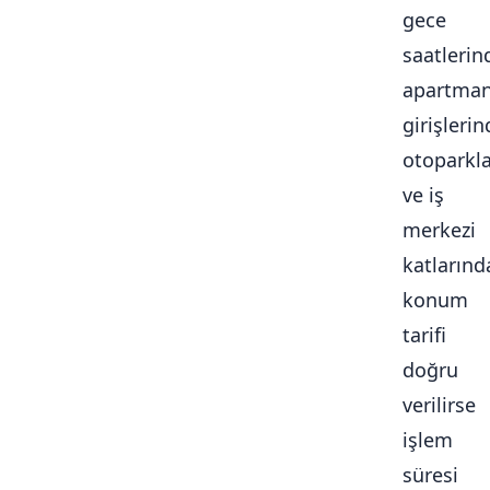
gece
saatlerin
apartma
girişlerin
otoparkl
ve iş
merkezi
katlarınd
konum
tarifi
doğru
verilirse
işlem
süresi