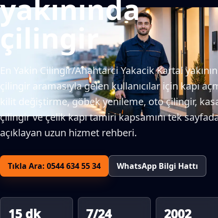
yakınında
çilingir
En Yakin Cilingir/Anahtarci Yakacik Kartal yakını
çilingir aramasıyla gelen kullanıcılar için kapı aç
kilit değiştirme, göbek yenileme, oto çilingir, kas
çilingir ve çelik kapı tamiri kapsamını tek sayfad
açıklayan uzun hizmet rehberi.
Tıkla Ara: 0544 634 55 34
WhatsApp Bilgi Hattı
15 dk
7/24
2002