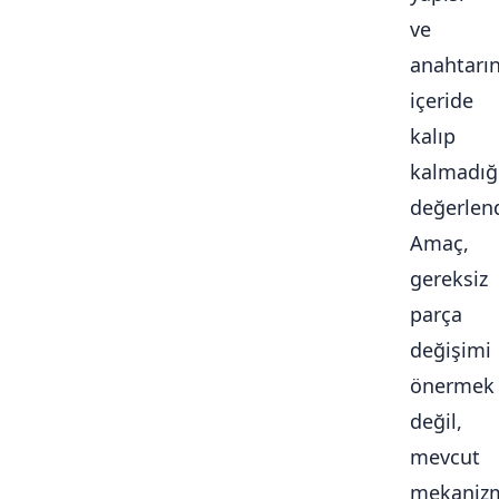
ve
anahtarı
içeride
kalıp
kalmadığ
değerlendi
Amaç,
gereksiz
parça
değişimi
önermek
değil,
mevcut
mekaniz