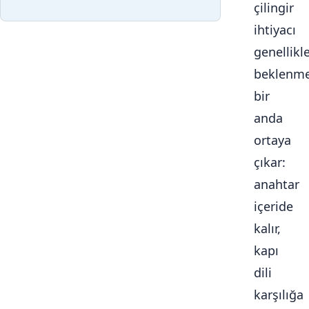
çilingir
ihtiyacı
genellikl
beklenme
bir
anda
ortaya
çıkar:
anahtar
içeride
kalır,
kapı
dili
karşılığa