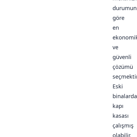
durumun
göre
en
ekonomi
ve
güvenli
çözümü
seçmektir
Eski
binalarda
kapı
kasası
çalışmış
olabilir,