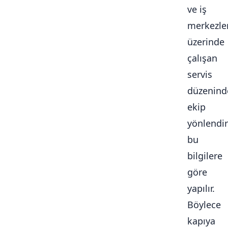
ve iş
merkezle
üzerinde
çalışan
servis
düzenind
ekip
yönlendi
bu
bilgilere
göre
yapılır.
Böylece
kapıya