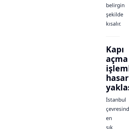
belirgin
şekilde
kısalır.
Kapı
açma
işlem
hasar
yakla
İstanbul
çevresin
en
sık