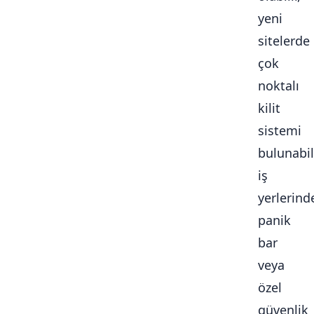
yeni
sitelerde
çok
noktalı
kilit
sistemi
bulunabili
iş
yerlerind
panik
bar
veya
özel
güvenlik