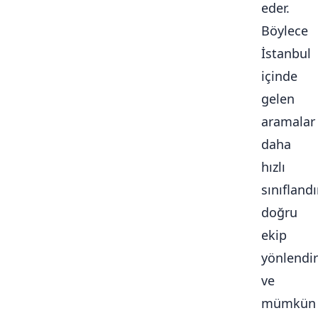
eder.
Böylece
İstanbul
içinde
gelen
aramalar
daha
hızlı
sınıflandır
doğru
ekip
yönlendiri
ve
mümkün