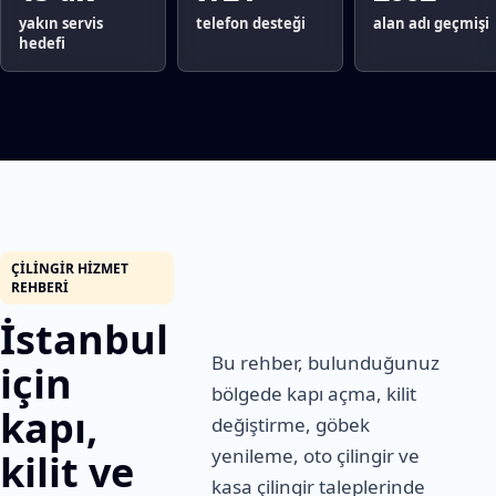
yakın servis
telefon desteği
alan adı geçmişi
hedefi
ÇILINGIR HIZMET
REHBERI
İstanbul
Bu rehber, bulunduğunuz
için
bölgede kapı açma, kilit
kapı,
değiştirme, göbek
yenileme, oto çilingir ve
kilit ve
kasa çilingir taleplerinde