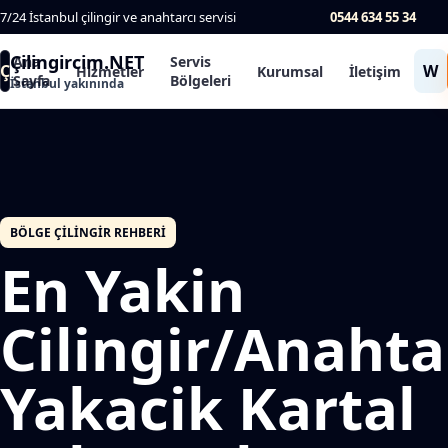
7/24 İstanbul çilingir ve anahtarcı servisi
0544 634 55 34
Çilingircim.NET
Ana
Servis
Ç
W
Hizmetler
Kurumsal
İletişim
Sayfa
Bölgeleri
İstanbul yakınında
BÖLGE ÇILINGIR REHBERI
En Yakin
Cilingir/Anahta
Yakacik Kartal