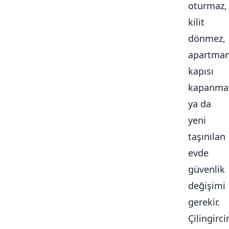
oturmaz,
kilit
dönmez,
apartma
kapısı
kapanma
ya da
yeni
taşınılan
evde
güvenlik
değişimi
gerekir.
Çilingirc