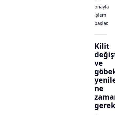
onayla
işlem
başlar.
Kilit
değiş
ve
göbe
yeni
ne
zama
gerek