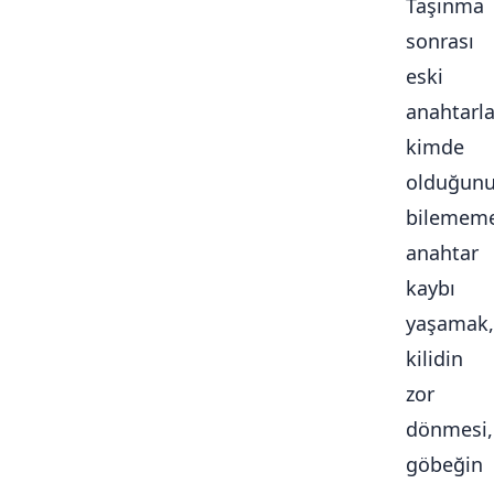
Taşınma
sonrası
eski
anahtarla
kimde
olduğun
bilememe
anahtar
kaybı
yaşamak,
kilidin
zor
dönmesi,
göbeğin