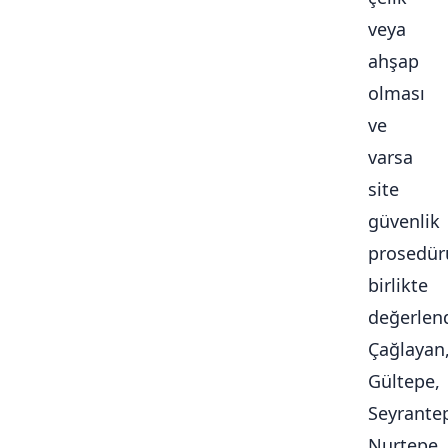
veya
ahşap
olması
ve
varsa
site
güvenlik
prosedür
birlikte
değerlendi
Çağlayan
Gültepe,
Seyrante
Nurtepe