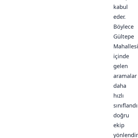
kabul
eder.
Böylece
Gültepe
Mahalles
içinde
gelen
aramalar
daha
hızlı
sınıflandır
doğru
ekip
yönlendiri