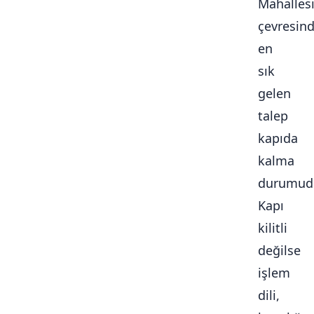
Mahalles
çevresin
en
sık
gelen
talep
kapıda
kalma
durumudu
Kapı
kilitli
değilse
işlem
dili,