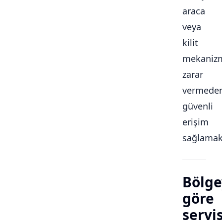
araca
veya
kilit
mekaniz
zarar
vermede
güvenli
erişim
sağlamakt
Bölge
göre
servi