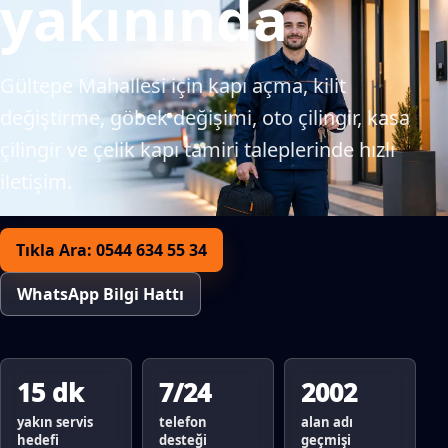
yakınında
Gültepe Mahallesi için kapı açma, kilit
değiştirme, göbek değişimi, oto çilingir, kasa
çilingir ve çelik kapı tamiri taleplerinde hızlı
iletişim.
Tıkla Ara: 0544 634 55 34
WhatsApp Bilgi Hattı
15 dk
7/24
2002
yakın servis
telefon
alan adı
hedefi
desteği
geçmişi