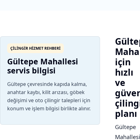
Gülte
ÇILINGIR HIZMET REHBERI
Mahal
Gültepe Mahallesi
için
servis bilgisi
hızlı
ve
Gültepe çevresinde kapıda kalma,
güven
anahtar kaybı, kilit arızası, göbek
değişimi ve oto çilingir talepleri için
çiling
konum ve işlem bilgisi birlikte alınır.
planı
Gültepe
Mahalles