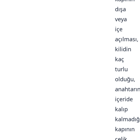
dışa
veya
içe
açılması,
kilidin
kaç
turlu
olduğu,
anahtarı
içeride
kalıp
kalmadığ
kapının
çelik