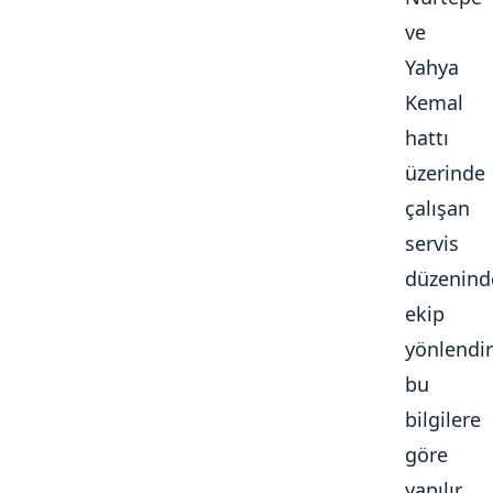
ve
Yahya
Kemal
hattı
üzerinde
çalışan
servis
düzenind
ekip
yönlendi
bu
bilgilere
göre
yapılır.