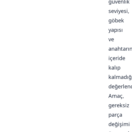
güvenlik
seviyesi,
göbek
yapısı
ve
anahtarı
içeride
kalıp
kalmadığ
değerlendi
Amaç,
gereksiz
parça
değişimi