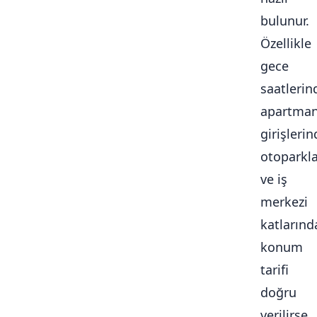
bulunur.
Özellikle
gece
saatlerin
apartma
girişlerin
otoparkl
ve iş
merkezi
katlarınd
konum
tarifi
doğru
verilirse