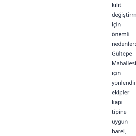
kilit
değiştir
için
önemli
nedenlerd
Gültepe
Mahalles
için
yönlendir
ekipler
kapı
tipine
uygun
barel,