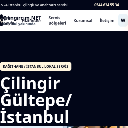
7/24 İstanbul çilingir ve anahtarcı servisi
0544 634 55 34
Çilingircim.NET
Ana
Servis
Ç
W
Hizmetler
Kurumsal
İletişim
Sayfa
Bölgeleri
İstanbul yakınında
KAĞITHANE / İSTANBUL LOKAL SERVIS
Çilingir
Gültepe/
İstanbul