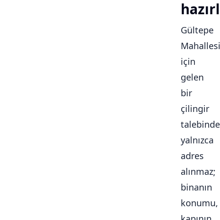
hazırl
Gültepe
Mahalles
için
gelen
bir
çilingir
talebinde
yalnızca
adres
alınmaz;
binanın
konumu,
kapının