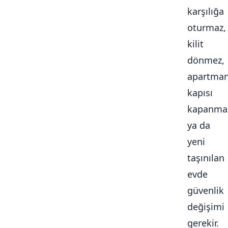
karşılığa
oturmaz,
kilit
dönmez,
apartma
kapısı
kapanma
ya da
yeni
taşınılan
evde
güvenlik
değişimi
gerekir.