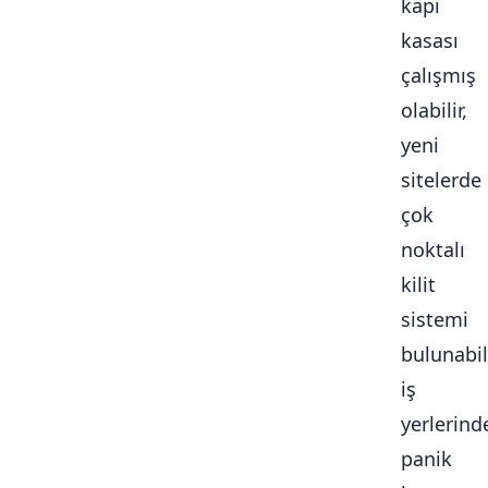
kapı
kasası
çalışmış
olabilir,
yeni
sitelerde
çok
noktalı
kilit
sistemi
bulunabili
iş
yerlerind
panik