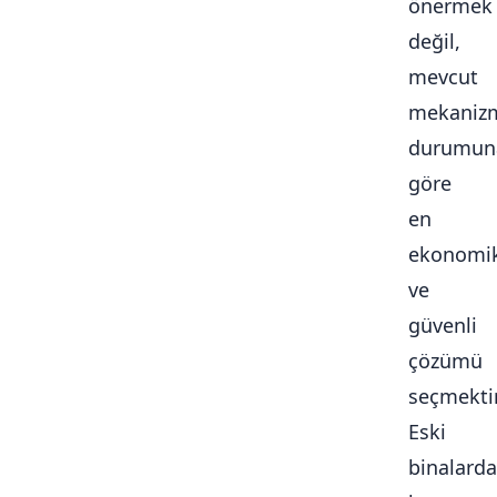
önermek
değil,
mevcut
mekaniz
durumun
göre
en
ekonomi
ve
güvenli
çözümü
seçmektir
Eski
binalarda