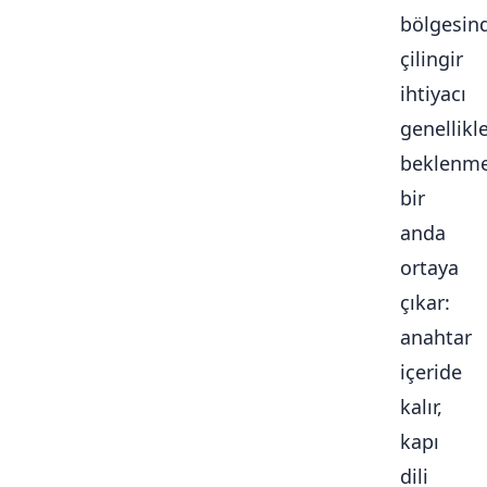
bölgesin
çilingir
ihtiyacı
genellikl
beklenme
bir
anda
ortaya
çıkar:
anahtar
içeride
kalır,
kapı
dili