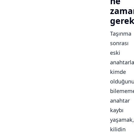
ne
zama
gerek
Taşınma
sonrası
eski
anahtarla
kimde
olduğun
bilememe
anahtar
kaybı
yaşamak,
kilidin