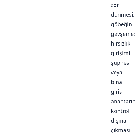
zor
dönmesi,
göbeğin
gevşemes
hırsızlık
girişimi
şüphesi
veya
bina
giriş
anahtarı
kontrol
dışına
çıkması