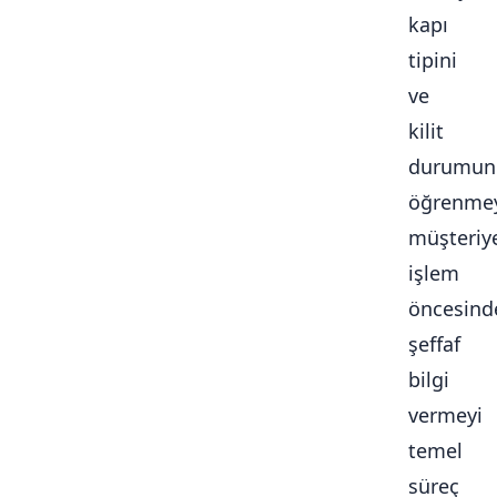
kapı
tipini
ve
kilit
durumun
öğrenmey
müşteriy
işlem
öncesind
şeffaf
bilgi
vermeyi
temel
süreç