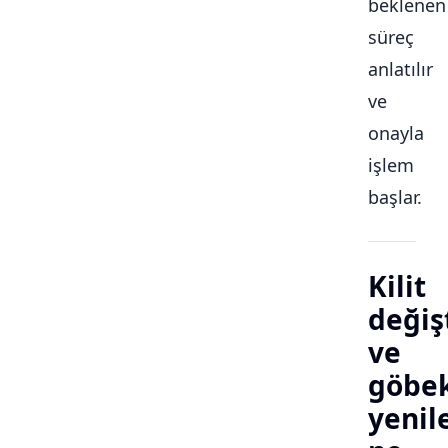
beklenen
süreç
anlatılır
ve
onayla
işlem
başlar.
Kilit
değiş
ve
göbe
yeni