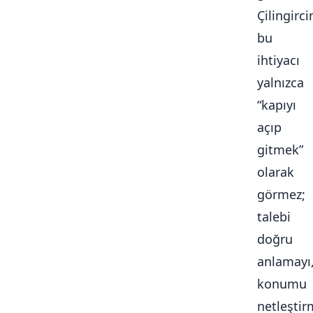
Çilingirc
bu
ihtiyacı
yalnızca
“kapıyı
açıp
gitmek”
olarak
görmez;
talebi
doğru
anlamayı
konumu
netleştir