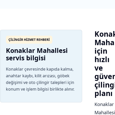
Konak
ÇILINGIR HIZMET REHBERI
Mahal
Konaklar Mahallesi
için
servis bilgisi
hızlı
ve
Konaklar çevresinde kapıda kalma,
güven
anahtar kaybı, kilit arızası, göbek
değişimi ve oto çilingir talepleri için
çiling
konum ve işlem bilgisi birlikte alınır.
planı
Konaklar
Mahalles