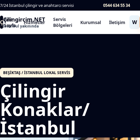
7/24 İstanbul çilingir ve anahtarcı servisi
0544 634 55 34
Çilingircim.NET
Ana
Servis
Ç
W
Hizmetler
Kurumsal
İletişim
Sayfa
Bölgeleri
İstanbul yakınında
BEŞIKTAŞ / İSTANBUL LOKAL SERVIS
Çilingir
Konaklar/
İstanbul