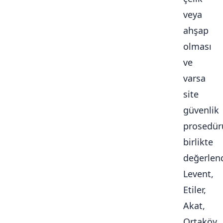
veya
ahşap
olması
ve
varsa
site
güvenlik
prosedür
birlikte
değerlendi
Levent,
Etiler,
Akat,
Ortaköy,