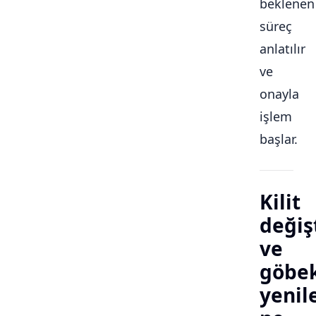
beklenen
süreç
anlatılır
ve
onayla
işlem
başlar.
Kilit
değiş
ve
göbe
yeni