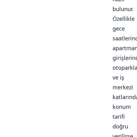
bulunur.
Özellikle
gece
saatlerin
apartma
girişlerin
otoparkl
ve iş
merkezi
katlarınd
konum
tarifi
doğru
verilirse