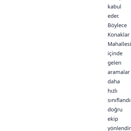
kabul
eder.
Böylece
Konaklar
Mahalles
içinde
gelen
aramalar
daha
hızlı
sınıflandır
doğru
ekip
yönlendiri