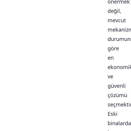
önermek
değil,
mevcut
mekaniz
durumun
göre
en
ekonomi
ve
güvenli
çözümü
seçmektir
Eski
binalarda