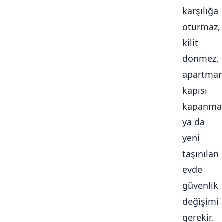
karşılığa
oturmaz,
kilit
dönmez,
apartma
kapısı
kapanma
ya da
yeni
taşınılan
evde
güvenlik
değişimi
gerekir.