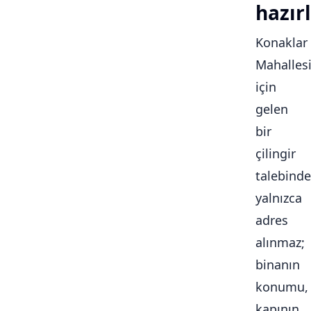
hazırl
Konaklar
Mahalles
için
gelen
bir
çilingir
talebinde
yalnızca
adres
alınmaz;
binanın
konumu,
kapının