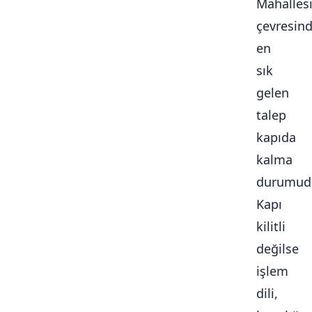
Mahalles
çevresin
en
sık
gelen
talep
kapıda
kalma
durumudu
Kapı
kilitli
değilse
işlem
dili,