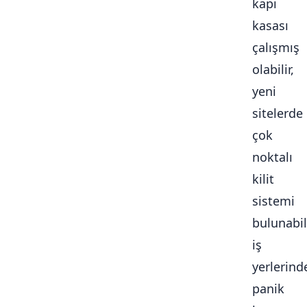
kapı
kasası
çalışmış
olabilir,
yeni
sitelerde
çok
noktalı
kilit
sistemi
bulunabili
iş
yerlerind
panik