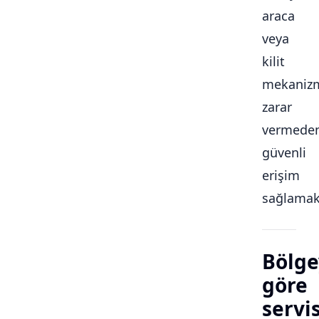
araca
veya
kilit
mekaniz
zarar
vermede
güvenli
erişim
sağlamakt
Bölge
göre
servi