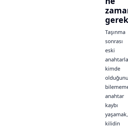
ne
zama
gerek
Taşınma
sonrası
eski
anahtarla
kimde
olduğun
bilememe
anahtar
kaybı
yaşamak,
kilidin