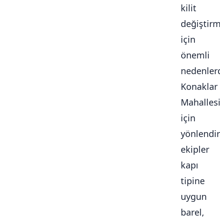
kilit
değiştir
için
önemli
nedenlerd
Konaklar
Mahalles
için
yönlendir
ekipler
kapı
tipine
uygun
barel,