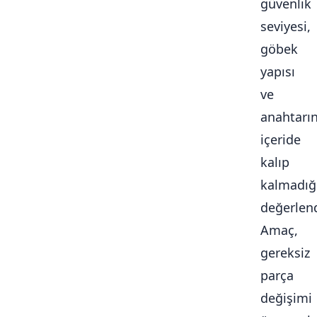
güvenlik
seviyesi,
göbek
yapısı
ve
anahtarı
içeride
kalıp
kalmadığ
değerlendi
Amaç,
gereksiz
parça
değişimi