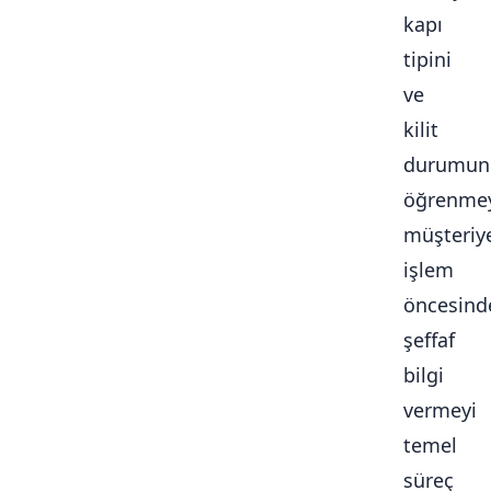
kapı
tipini
ve
kilit
durumun
öğrenmey
müşteriy
işlem
öncesind
şeffaf
bilgi
vermeyi
temel
süreç