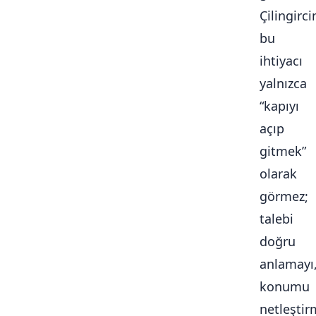
Çilingirc
bu
ihtiyacı
yalnızca
“kapıyı
açıp
gitmek”
olarak
görmez;
talebi
doğru
anlamayı
konumu
netleştir