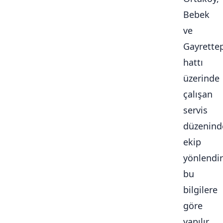
Bebek
ve
Gayrette
hattı
üzerinde
çalışan
servis
düzenind
ekip
yönlendi
bu
bilgilere
göre
yapılır.