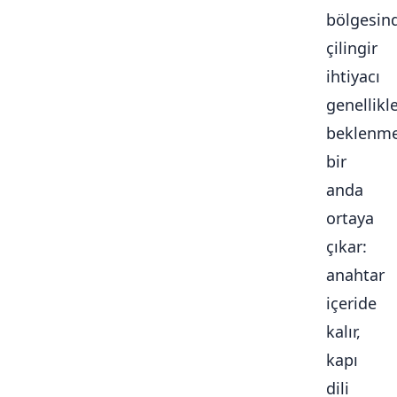
bölgesin
çilingir
ihtiyacı
genellikl
beklenme
bir
anda
ortaya
çıkar:
anahtar
içeride
kalır,
kapı
dili