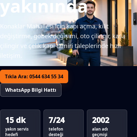
yakınında
Konaklar Mahallesi için kapı açma, kilit
değiştirme, göbek değişimi, oto çilingir, kasa
çilingir ve çelik kapı tamiri taleplerinde hızlı
iletişim.
Tıkla Ara: 0544 634 55 34
WhatsApp Bilgi Hattı
15 dk
7/24
2002
yakın servis
telefon
alan adı
hedefi
desteği
geçmişi