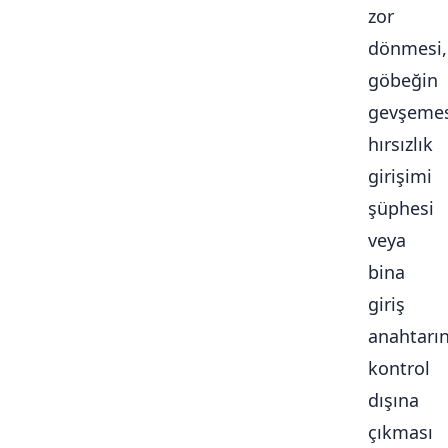
zor
dönmesi,
göbeğin
gevşemes
hırsızlık
girişimi
şüphesi
veya
bina
giriş
anahtarı
kontrol
dışına
çıkması