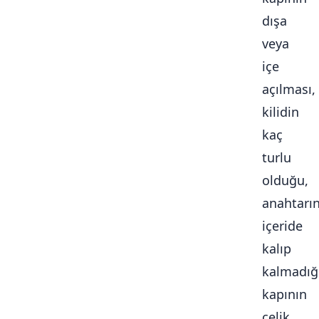
dışa
veya
içe
açılması,
kilidin
kaç
turlu
olduğu,
anahtarı
içeride
kalıp
kalmadığ
kapının
çelik