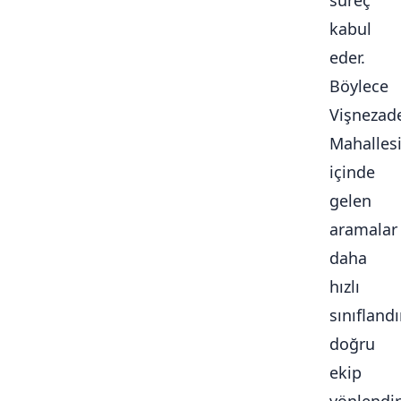
süreç
kabul
eder.
Böylece
Vişnezad
Mahalles
içinde
gelen
aramalar
daha
hızlı
sınıflandır
doğru
ekip