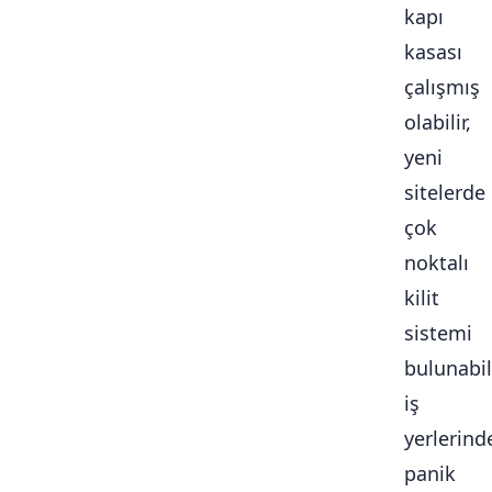
kapı
kasası
çalışmış
olabilir,
yeni
sitelerde
çok
noktalı
kilit
sistemi
bulunabili
iş
yerlerind
panik