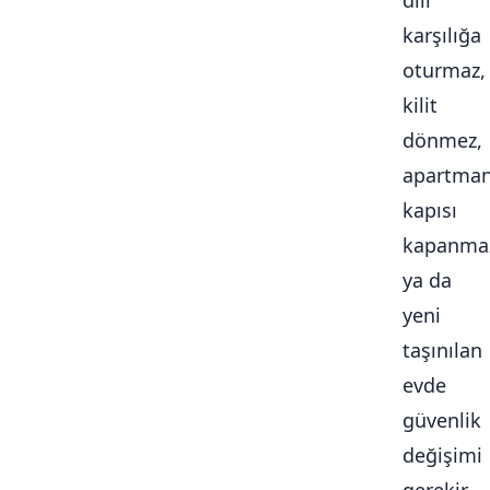
dili
karşılığa
oturmaz,
kilit
dönmez,
apartma
kapısı
kapanma
ya da
yeni
taşınılan
evde
güvenlik
değişimi