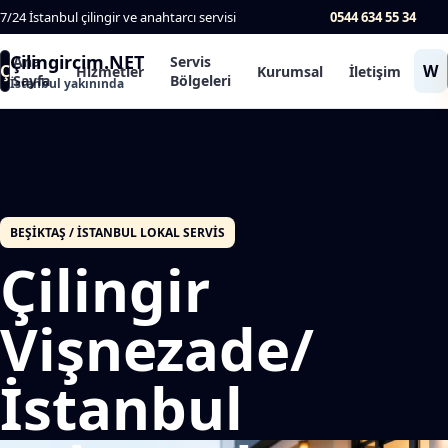
7/24 İstanbul çilingir ve anahtarcı servisi
0544 634 55 34
Çilingircim.NET
Ana
Servis
Ç
W
Hizmetler
Kurumsal
İletişim
Sayfa
Bölgeleri
İstanbul yakınında
BEŞIKTAŞ / İSTANBUL LOKAL SERVIS
Çilingir
Vişnezade/
İstanbul