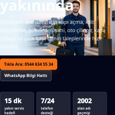
yakınında
Vişnezade Mahallesi için kapı açma, kilit
değiştirme, göbek değişimi, oto çilingir, kasa
çilingir ve çelik kapı tamiri taleplerinde hızlı
iletişim.
Tıkla Ara: 0544 634 55 34
WhatsApp Bilgi Hattı
15 dk
7/24
2002
yakın servis
telefon
alan adı
hedefi
desteği
geçmişi