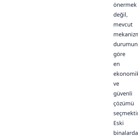
önermek
değil,
mevcut
mekaniz
durumun
göre
en
ekonomi
ve
güvenli
çözümü
seçmektir
Eski
binalarda