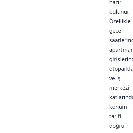
hazır
bulunur.
Özellikle
gece
saatlerin
apartma
girişlerin
otoparkl
ve iş
merkezi
katlarınd
konum
tarifi
doğru