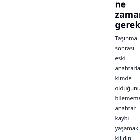
ne
zama
gerek
Taşınma
sonrası
eski
anahtarla
kimde
olduğun
bilememe
anahtar
kaybı
yaşamak,
kilidin