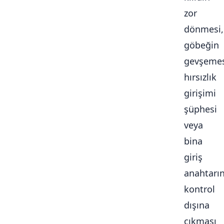
zor
dönmesi,
göbeğin
gevşemes
hırsızlık
girişimi
şüphesi
veya
bina
giriş
anahtarı
kontrol
dışına
çıkması