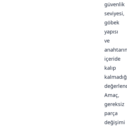
güvenlik
seviyesi,
göbek
yapısı
ve
anahtarı
içeride
kalıp
kalmadığ
değerlendi
Amaç,
gereksiz
parça
değişimi