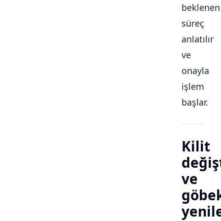
beklenen
süreç
anlatılır
ve
onayla
işlem
başlar.
Kilit
değiş
ve
göbe
yeni