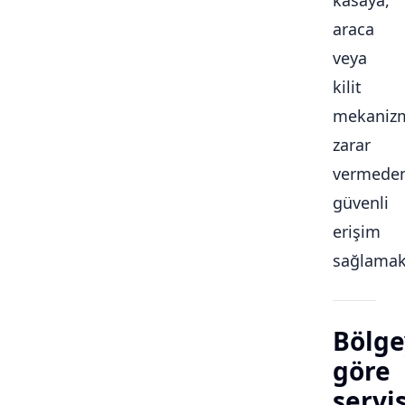
kasaya,
araca
veya
kilit
mekaniz
zarar
vermede
güvenli
erişim
sağlamakt
Bölge
göre
servi