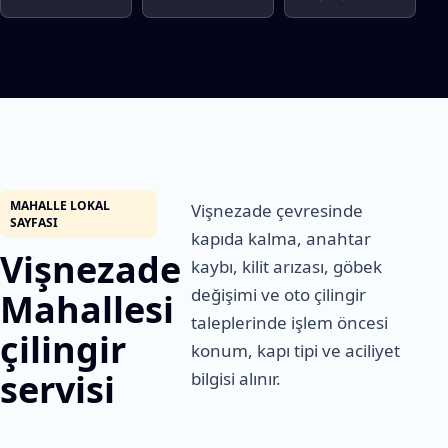
MAHALLE LOKAL
Vişnezade çevresinde
SAYFASI
kapıda kalma, anahtar
Vişnezade
kaybı, kilit arızası, göbek
değişimi ve oto çilingir
Mahallesi
taleplerinde işlem öncesi
çilingir
konum, kapı tipi ve aciliyet
servisi
bilgisi alınır.