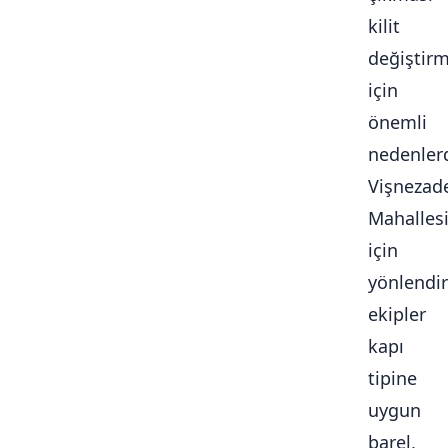
kilit
değiştir
için
önemli
nedenlerd
Vişnezad
Mahalles
için
yönlendir
ekipler
kapı
tipine
uygun
barel,