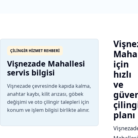
Vişne
ÇILINGIR HIZMET REHBERI
Mahal
Vişnezade Mahallesi
için
servis bilgisi
hızlı
ve
Vişnezade çevresinde kapıda kalma,
güven
anahtar kaybı, kilit arızası, göbek
değişimi ve oto çilingir talepleri için
çiling
konum ve işlem bilgisi birlikte alınır.
planı
Vişnezad