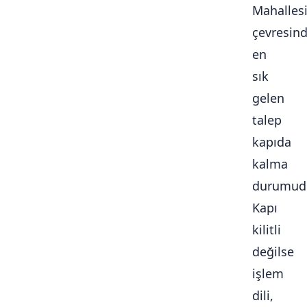
Mahalles
çevresin
en
sık
gelen
talep
kapıda
kalma
durumudu
Kapı
kilitli
değilse
işlem
dili,