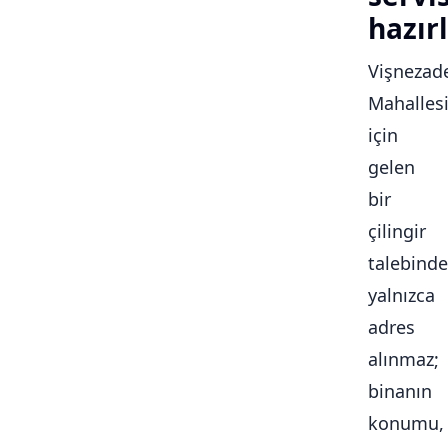
hazırl
Vişnezad
Mahalles
için
gelen
bir
çilingir
talebinde
yalnızca
adres
alınmaz;
binanın
konumu,