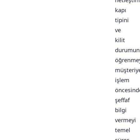
netleştir
kapı
tipini
ve
kilit
durumun
öğrenmey
müşteriy
işlem
öncesind
şeffaf
bilgi
vermeyi
temel