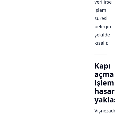
verilirse
işlem
süresi
belirgin
şekilde
kısalır.
Kapı
açma
işlem
hasar
yakla
Vişnezad