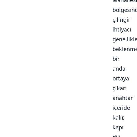
Mahalles
bölgesin
çilingir
ihtiyacı
genellikl
beklenme
bir
anda
ortaya
çıkar:
anahtar
içeride
kalır,
kapı