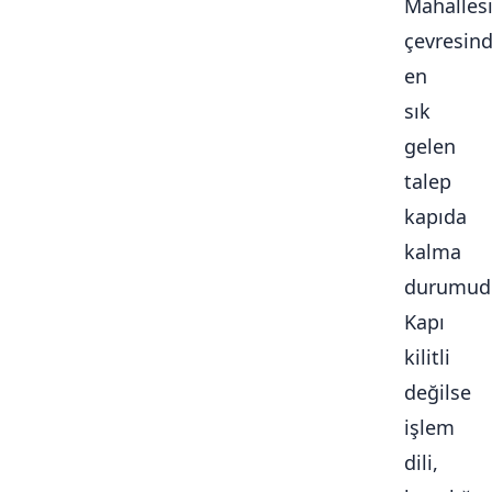
Mahalles
çevresin
en
sık
gelen
talep
kapıda
kalma
durumudu
Kapı
kilitli
değilse
işlem
dili,