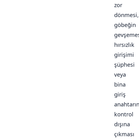
zor
dönmesi,
göbeğin
gevşemes
hırsızlık
girişimi
şüphesi
veya
bina
giriş
anahtarı
kontrol
dışına
çıkması