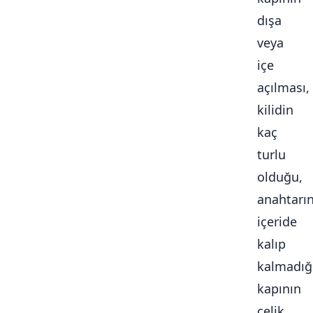
dışa
veya
içe
açılması,
kilidin
kaç
turlu
olduğu,
anahtarı
içeride
kalıp
kalmadığ
kapının
çelik