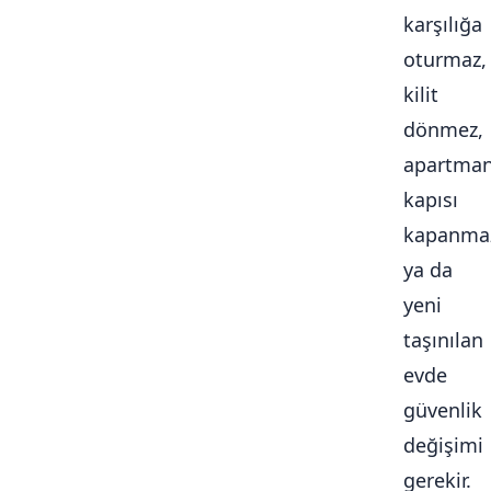
karşılığa
oturmaz,
kilit
dönmez,
apartma
kapısı
kapanma
ya da
yeni
taşınılan
evde
güvenlik
değişimi
gerekir.