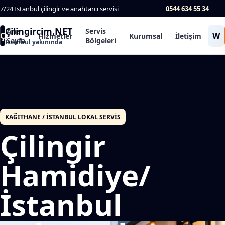
7/24 İstanbul çilingir ve anahtarcı servisi
0544 634 55 34
Çilingircim.NET
Ana
Servis
Ç
W
Hizmetler
Kurumsal
İletişim
Sayfa
Bölgeleri
İstanbul yakınında
KAĞITHANE / İSTANBUL LOKAL SERVIS
Çilingir
Hamidiye/
İstanbul