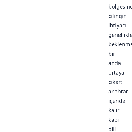
bölgesin
çilingir
ihtiyacı
genellikl
beklenme
bir
anda
ortaya
çıkar:
anahtar
içeride
kalır,
kapı
dili