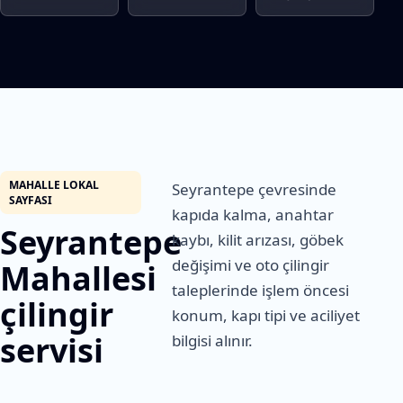
MAHALLE LOKAL
Seyrantepe çevresinde
SAYFASI
kapıda kalma, anahtar
Seyrantepe
kaybı, kilit arızası, göbek
değişimi ve oto çilingir
Mahallesi
taleplerinde işlem öncesi
çilingir
konum, kapı tipi ve aciliyet
servisi
bilgisi alınır.