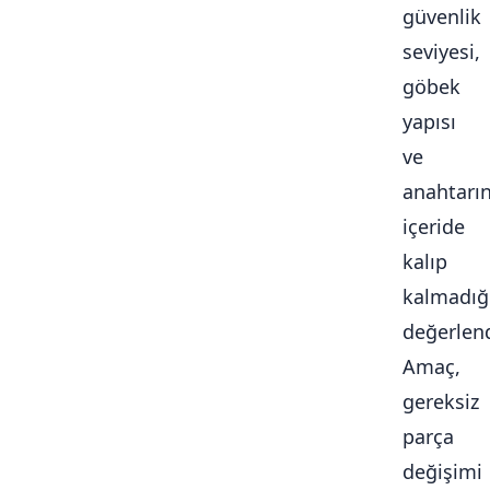
güvenlik
seviyesi,
göbek
yapısı
ve
anahtarı
içeride
kalıp
kalmadığ
değerlendi
Amaç,
gereksiz
parça
değişimi