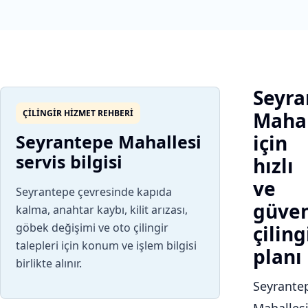
Seyra
ÇILINGIR HIZMET REHBERI
Mahal
Seyrantepe Mahallesi
için
servis bilgisi
hızlı
ve
Seyrantepe çevresinde kapıda
güven
kalma, anahtar kaybı, kilit arızası,
göbek değişimi ve oto çilingir
çiling
talepleri için konum ve işlem bilgisi
planı
birlikte alınır.
Seyrante