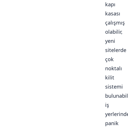
kapı
kasası
çalışmış
olabilir,
yeni
sitelerde
çok
noktalı
kilit
sistemi
bulunabili
iş
yerlerind
panik