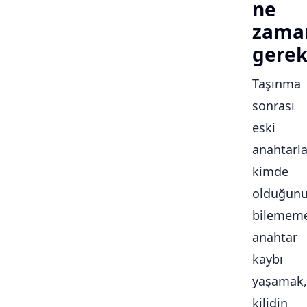
ne
zama
gerek
Taşınma
sonrası
eski
anahtarla
kimde
olduğun
bilememe
anahtar
kaybı
yaşamak,
kilidin