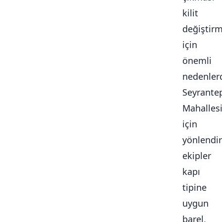
kilit
değiştir
için
önemli
nedenlerd
Seyrante
Mahalles
için
yönlendir
ekipler
kapı
tipine
uygun
barel,