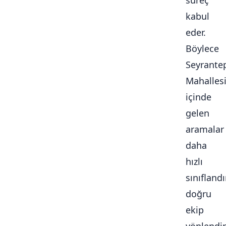
süreç
kabul
eder.
Böylece
Seyrante
Mahalles
içinde
gelen
aramalar
daha
hızlı
sınıflandır
doğru
ekip