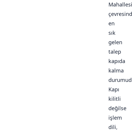
Mahalles
çevresin
en
sık
gelen
talep
kapıda
kalma
durumudu
Kapı
kilitli
değilse
işlem
dili,