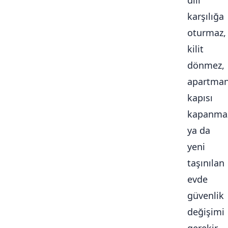
dili
karşılığa
oturmaz,
kilit
dönmez,
apartma
kapısı
kapanma
ya da
yeni
taşınılan
evde
güvenlik
değişimi