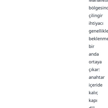
Mahalles
bölgesin
çilingir
ihtiyacı
genellikl
beklenme
bir
anda
ortaya
çıkar:
anahtar
içeride
kalır,
kapı