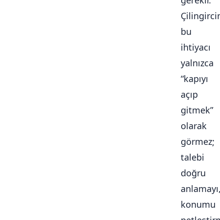
gerekir.
Çilingirc
bu
ihtiyacı
yalnızca
“kapıyı
açıp
gitmek”
olarak
görmez;
talebi
doğru
anlamayı
konumu