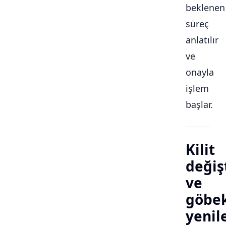
beklenen
süreç
anlatılır
ve
onayla
işlem
başlar.
Kilit
değiş
ve
göbe
yeni