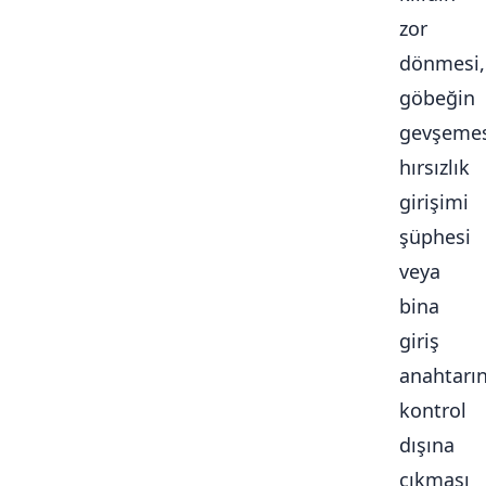
zor
dönmesi,
göbeğin
gevşemes
hırsızlık
girişimi
şüphesi
veya
bina
giriş
anahtarı
kontrol
dışına
çıkması