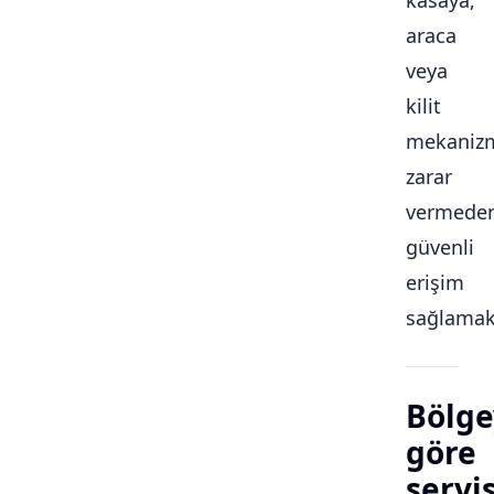
kasaya,
araca
veya
kilit
mekaniz
zarar
vermede
güvenli
erişim
sağlamakt
Bölge
göre
servi