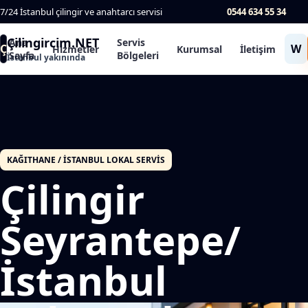
7/24 İstanbul çilingir ve anahtarcı servisi
0544 634 55 34
Çilingircim.NET
Ana
Servis
Ç
W
Hizmetler
Kurumsal
İletişim
Sayfa
Bölgeleri
İstanbul yakınında
KAĞITHANE / İSTANBUL LOKAL SERVIS
Çilingir
Seyrantepe/
İstanbul