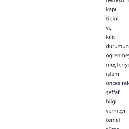
netleştir
kapı
tipini
ve
kilit
durumun
öğrenmey
müşteriy
işlem
öncesind
şeffaf
bilgi
vermeyi
temel