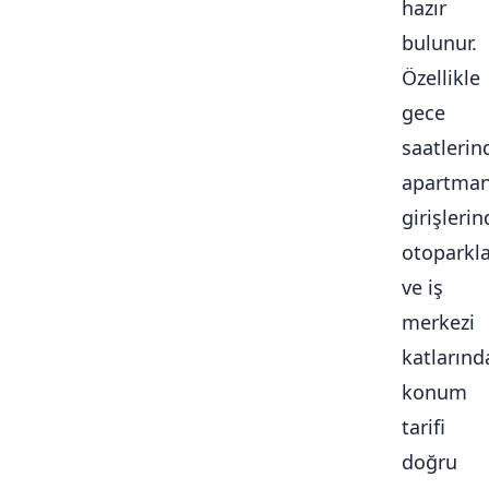
hazır
bulunur.
Özellikle
gece
saatlerin
apartma
girişlerin
otoparkl
ve iş
merkezi
katlarınd
konum
tarifi
doğru