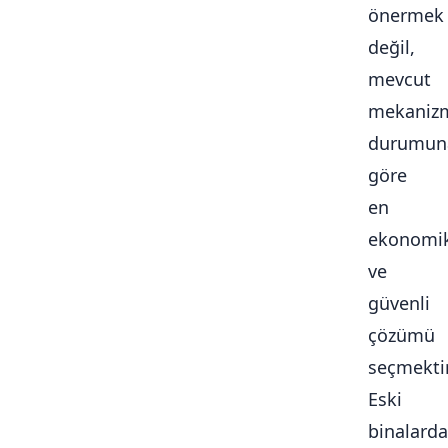
önermek
değil,
mevcut
mekaniz
durumun
göre
en
ekonomi
ve
güvenli
çözümü
seçmektir
Eski
binalarda