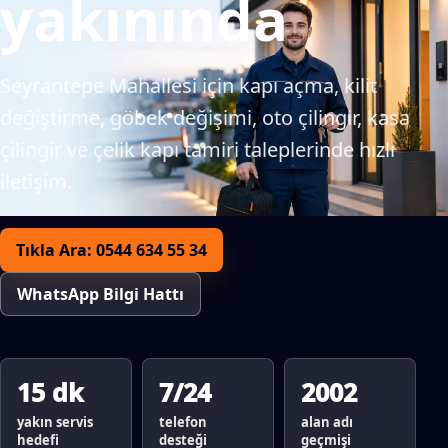
yakınında
Seyrantepe Mahallesi için kapı açma, kilit
değiştirme, göbek değişimi, oto çilingir, kasa
çilingir ve çelik kapı tamiri taleplerinde hızlı
iletişim.
Tıkla Ara: 0544 634 55 34
WhatsApp Bilgi Hattı
15 dk
7/24
2002
yakın servis
telefon
alan adı
hedefi
desteği
geçmişi