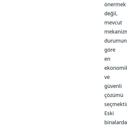
önermek
değil,
mevcut
mekaniz
durumun
göre
en
ekonomi
ve
güvenli
çözümü
seçmektir
Eski
binalarda