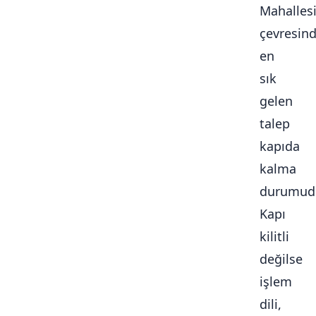
Mahalles
çevresin
en
sık
gelen
talep
kapıda
kalma
durumudu
Kapı
kilitli
değilse
işlem
dili,