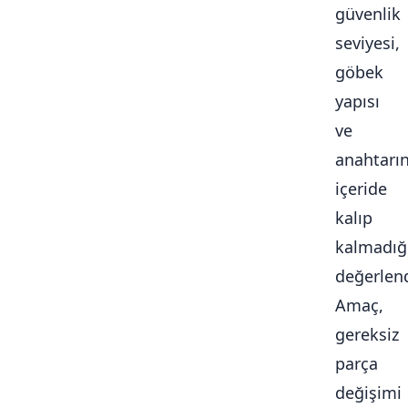
güvenlik
seviyesi,
göbek
yapısı
ve
anahtarı
içeride
kalıp
kalmadığ
değerlendi
Amaç,
gereksiz
parça
değişimi