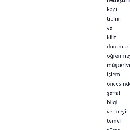
netleştir
kapı
tipini
ve
kilit
durumun
öğrenmey
müşteriy
işlem
öncesind
şeffaf
bilgi
vermeyi
temel