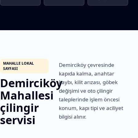
MAHALLE LOKAL
Demirciköy çevresinde
SAYFASI
kapıda kalma, anahtar
Demirciköy
kaybı, kilit arızası, göbek
değişimi ve oto çilingir
Mahallesi
taleplerinde işlem öncesi
çilingir
konum, kapı tipi ve aciliyet
servisi
bilgisi alınır.