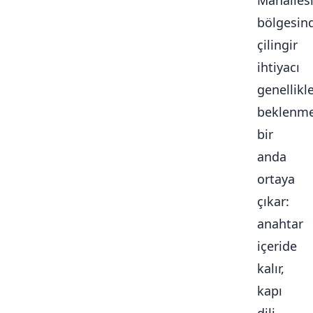
Mahalles
bölgesin
çilingir
ihtiyacı
genellikl
beklenme
bir
anda
ortaya
çıkar:
anahtar
içeride
kalır,
kapı