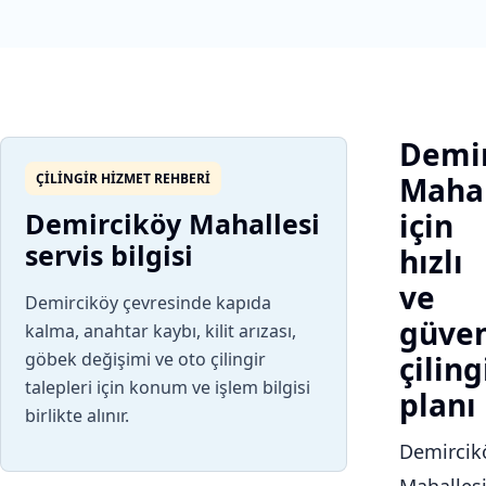
Demir
ÇILINGIR HIZMET REHBERI
Mahal
Demirciköy Mahallesi
için
servis bilgisi
hızlı
ve
Demirciköy çevresinde kapıda
güven
kalma, anahtar kaybı, kilit arızası,
göbek değişimi ve oto çilingir
çiling
talepleri için konum ve işlem bilgisi
planı
birlikte alınır.
Demircik