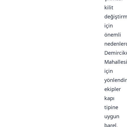
kilit
değiştir
için
önemli
nedenlerd
Demircik
Mahalles
için
yönlendir
ekipler
kapı
tipine
uygun
barel,