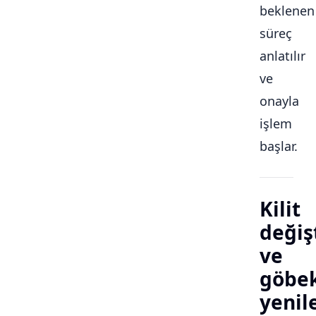
beklenen
süreç
anlatılır
ve
onayla
işlem
başlar.
Kilit
değiş
ve
göbe
yeni