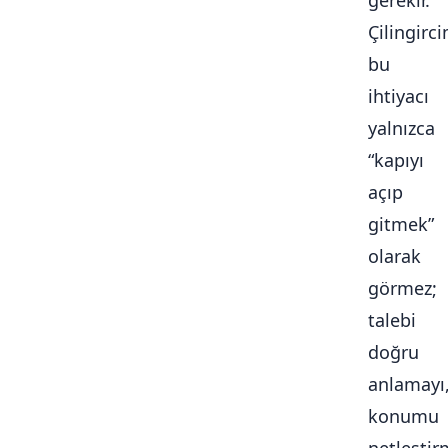
gerekir.
Çilingirc
bu
ihtiyacı
yalnızca
“kapıyı
açıp
gitmek”
olarak
görmez;
talebi
doğru
anlamayı
konumu