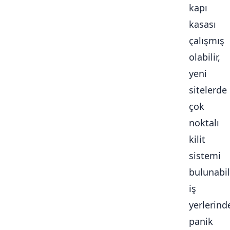
kapı
kasası
çalışmış
olabilir,
yeni
sitelerde
çok
noktalı
kilit
sistemi
bulunabili
iş
yerlerind
panik