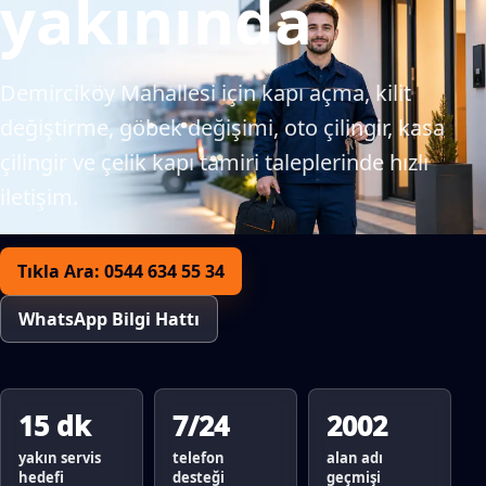
yakınında
Demirciköy Mahallesi için kapı açma, kilit
değiştirme, göbek değişimi, oto çilingir, kasa
çilingir ve çelik kapı tamiri taleplerinde hızlı
iletişim.
Tıkla Ara: 0544 634 55 34
WhatsApp Bilgi Hattı
15 dk
7/24
2002
yakın servis
telefon
alan adı
hedefi
desteği
geçmişi