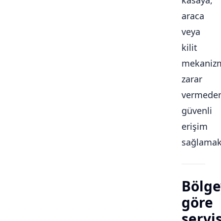
kasaya,
araca
veya
kilit
mekaniz
zarar
vermede
güvenli
erişim
sağlamakt
Bölge
göre
servi