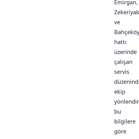
Emirgan,
Zekeriya
ve
Bahçekö
hattı
üzerinde
çalışan
servis
düzenind
ekip
yönlendi
bu
bilgilere
göre