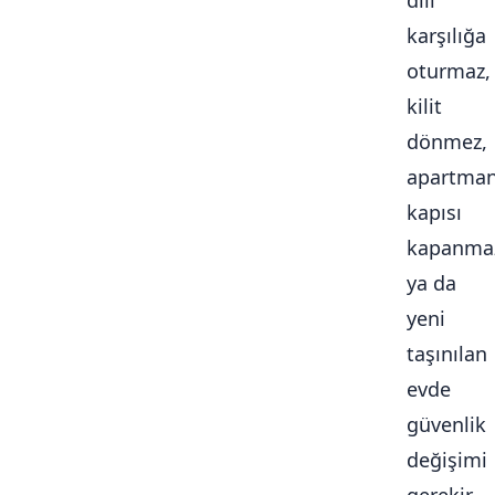
dili
karşılığa
oturmaz,
kilit
dönmez,
apartma
kapısı
kapanma
ya da
yeni
taşınılan
evde
güvenlik
değişimi