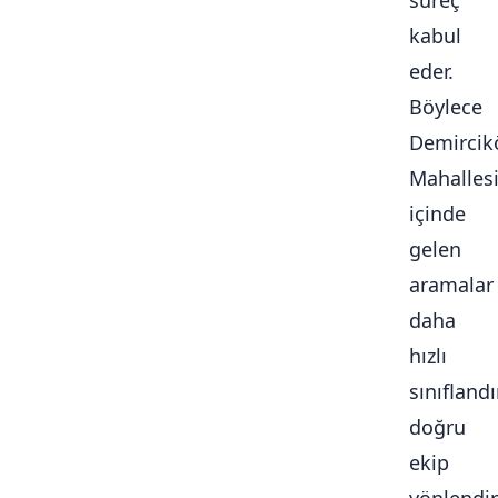
süreç
kabul
eder.
Böylece
Demircik
Mahalles
içinde
gelen
aramalar
daha
hızlı
sınıflandır
doğru
ekip