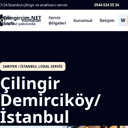
7/24 İstanbul çilingir ve anahtarcı servisi
0544 634 55 34
Çilingircim.NET
Ana
Servis
Ç
W
Hizmetler
Kurumsal
İletişim
Sayfa
Bölgeleri
İstanbul yakınında
SARIYER / İSTANBUL LOKAL SERVIS
Çilingir
Demirciköy/
İstanbul