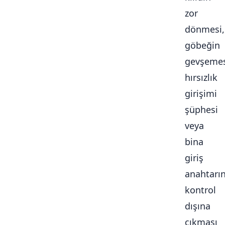
zor
dönmesi,
göbeğin
gevşemes
hırsızlık
girişimi
şüphesi
veya
bina
giriş
anahtarı
kontrol
dışına
çıkması