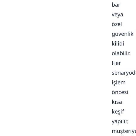
bar
veya
özel
güvenlik
kilidi
olabilir.
Her
senaryod
işlem
öncesi
kısa
keşif
yapılır,
müşteriy