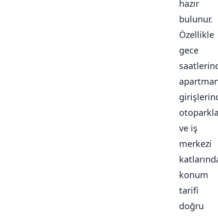
hazır
bulunur.
Özellikle
gece
saatlerin
apartma
girişlerin
otoparkl
ve iş
merkezi
katlarınd
konum
tarifi
doğru