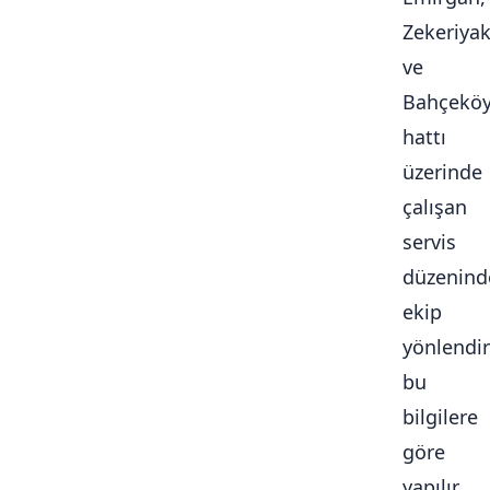
Zekeriya
ve
Bahçekö
hattı
üzerinde
çalışan
servis
düzenind
ekip
yönlendi
bu
bilgilere
göre
yapılır.