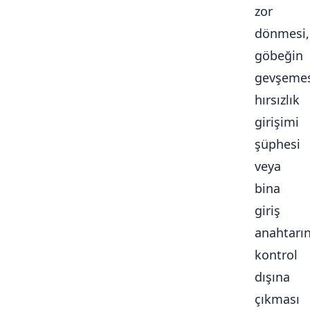
zor
dönmesi,
göbeğin
gevşemes
hırsızlık
girişimi
şüphesi
veya
bina
giriş
anahtarı
kontrol
dışına
çıkması