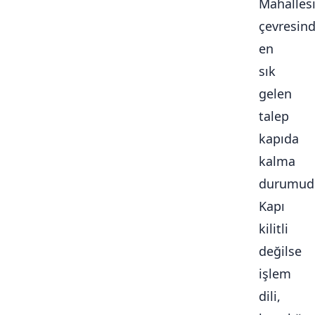
Mahalles
çevresin
en
sık
gelen
talep
kapıda
kalma
durumudu
Kapı
kilitli
değilse
işlem
dili,