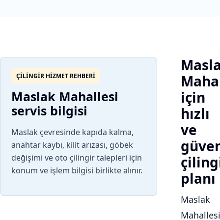
Masl
ÇILINGIR HIZMET REHBERI
Mahal
Maslak Mahallesi
için
servis bilgisi
hızlı
ve
Maslak çevresinde kapıda kalma,
güven
anahtar kaybı, kilit arızası, göbek
değişimi ve oto çilingir talepleri için
çiling
konum ve işlem bilgisi birlikte alınır.
planı
Maslak
Mahalles