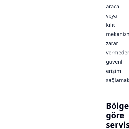
araca
veya
kilit
mekaniz
zarar
vermede
güvenli
erişim
sağlamakt
Bölge
göre
servi