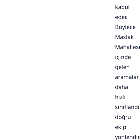
kabul
eder.
Böylece
Maslak
Mahalles
içinde
gelen
aramalar
daha
hızlı
sınıflandır
doğru
ekip
yönlendiri