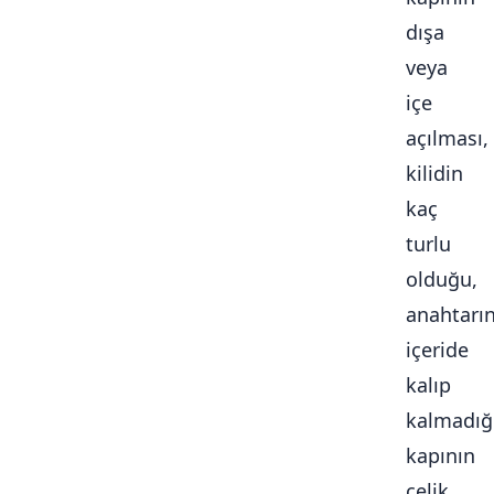
dışa
veya
içe
açılması,
kilidin
kaç
turlu
olduğu,
anahtarı
içeride
kalıp
kalmadığ
kapının
çelik