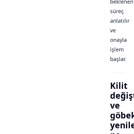
beklenen
süreç
anlatılır
ve
onayla
işlem
başlar.
Kilit
değiş
ve
göbe
yeni