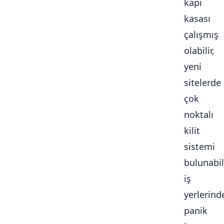
kapı
kasası
çalışmış
olabilir,
yeni
sitelerde
çok
noktalı
kilit
sistemi
bulunabili
iş
yerlerind
panik