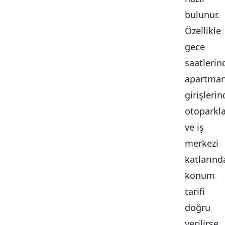
bulunur.
Özellikle
gece
saatlerin
apartma
girişlerin
otoparkl
ve iş
merkezi
katlarınd
konum
tarifi
doğru
verilirse