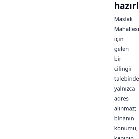
hazırl
Maslak
Mahalles
için
gelen
bir
çilingir
talebinde
yalnızca
adres
alınmaz;
binanın
konumu,
kapının