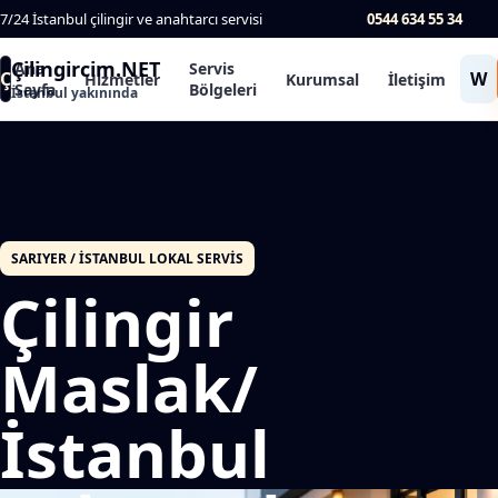
7/24 İstanbul çilingir ve anahtarcı servisi
0544 634 55 34
Çilingircim.NET
Ana
Servis
Ç
W
Hizmetler
Kurumsal
İletişim
Sayfa
Bölgeleri
İstanbul yakınında
SARIYER / İSTANBUL LOKAL SERVIS
Çilingir
Maslak/
İstanbul