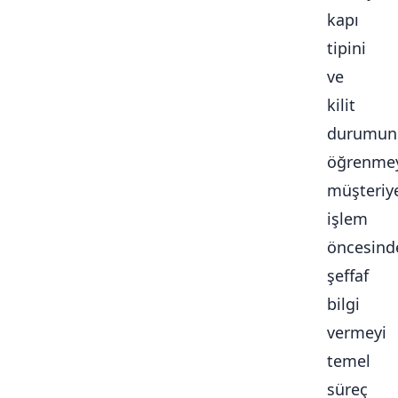
kapı
tipini
ve
kilit
durumun
öğrenmey
müşteriy
işlem
öncesind
şeffaf
bilgi
vermeyi
temel
süreç