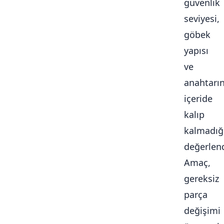
güvenlik
seviyesi,
göbek
yapısı
ve
anahtarı
içeride
kalıp
kalmadığ
değerlendi
Amaç,
gereksiz
parça
değişimi