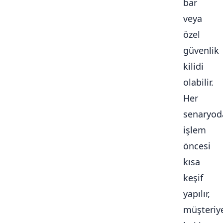
bar
veya
özel
güvenlik
kilidi
olabilir.
Her
senaryod
işlem
öncesi
kısa
keşif
yapılır,
müşteriy