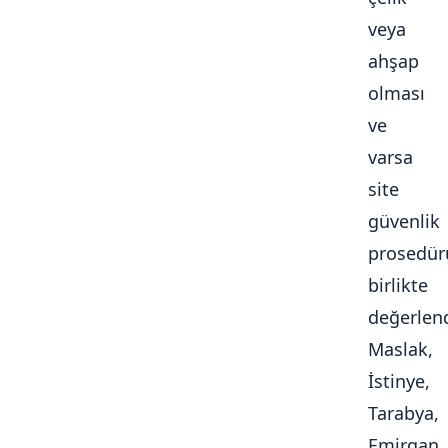
veya
ahşap
olması
ve
varsa
site
güvenlik
prosedür
birlikte
değerlendi
Maslak,
İstinye,
Tarabya,
Emirgan,