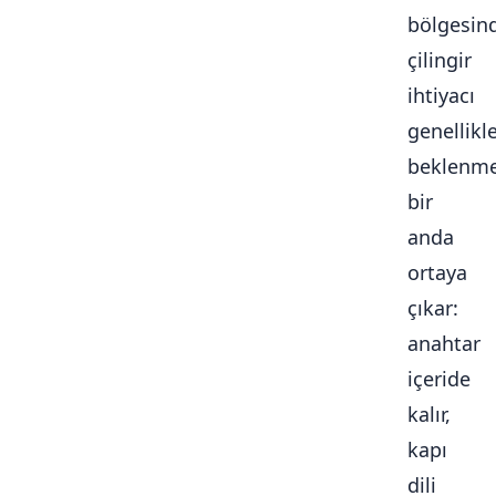
bölgesin
çilingir
ihtiyacı
genellikl
beklenme
bir
anda
ortaya
çıkar:
anahtar
içeride
kalır,
kapı
dili