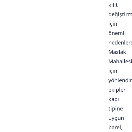
kilit
değiştir
için
önemli
nedenlerd
Maslak
Mahalles
için
yönlendir
ekipler
kapı
tipine
uygun
barel,