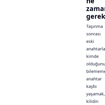
ne
zama
gerek
Taşınma
sonrası
eski
anahtarla
kimde
olduğun
bilememe
anahtar
kaybı
yaşamak,
kilidin