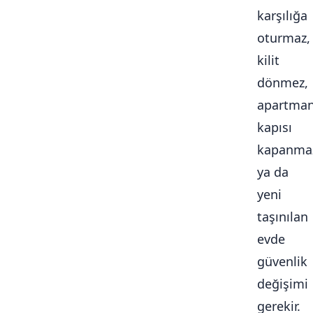
karşılığa
oturmaz,
kilit
dönmez,
apartma
kapısı
kapanma
ya da
yeni
taşınılan
evde
güvenlik
değişimi
gerekir.