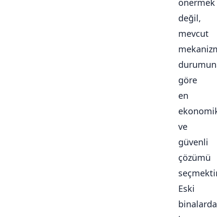
önermek
değil,
mevcut
mekaniz
durumun
göre
en
ekonomi
ve
güvenli
çözümü
seçmektir
Eski
binalarda