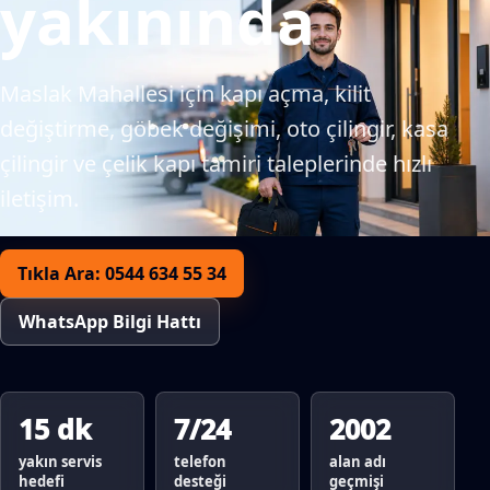
yakınında
Maslak Mahallesi için kapı açma, kilit
değiştirme, göbek değişimi, oto çilingir, kasa
çilingir ve çelik kapı tamiri taleplerinde hızlı
iletişim.
Tıkla Ara: 0544 634 55 34
WhatsApp Bilgi Hattı
15 dk
7/24
2002
yakın servis
telefon
alan adı
hedefi
desteği
geçmişi