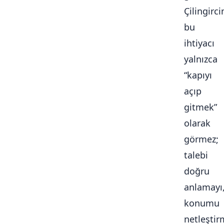
Çilingirc
bu
ihtiyacı
yalnızca
“kapıyı
açıp
gitmek”
olarak
görmez;
talebi
doğru
anlamayı
konumu
netleştir