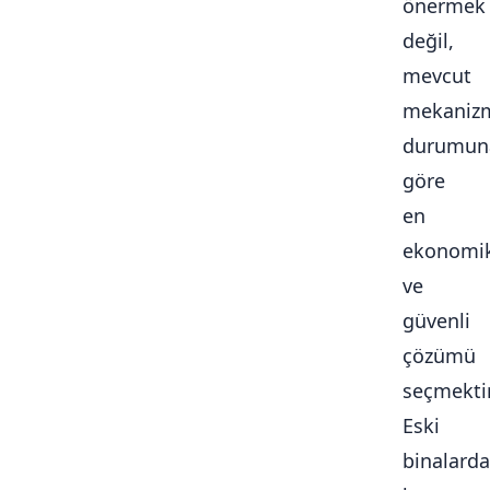
önermek
değil,
mevcut
mekaniz
durumun
göre
en
ekonomi
ve
güvenli
çözümü
seçmektir
Eski
binalarda