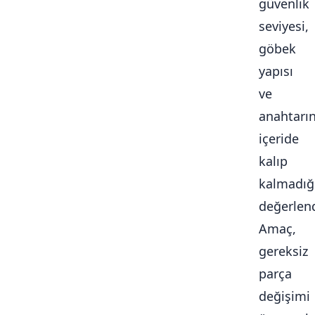
güvenlik
seviyesi,
göbek
yapısı
ve
anahtarı
içeride
kalıp
kalmadığ
değerlendi
Amaç,
gereksiz
parça
değişimi