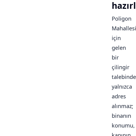
hazırl
Poligon
Mahalles
için
gelen
bir
çilingir
talebinde
yalnızca
adres
alınmaz;
binanın
konumu,
kapının