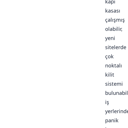
kapı
kasası
çalışmış
olabilir,
yeni
sitelerde
çok
noktalı
kilit
sistemi
bulunabili
iş
yerlerind
panik