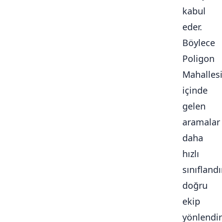
kabul
eder.
Böylece
Poligon
Mahalles
içinde
gelen
aramalar
daha
hızlı
sınıflandır
doğru
ekip
yönlendiri