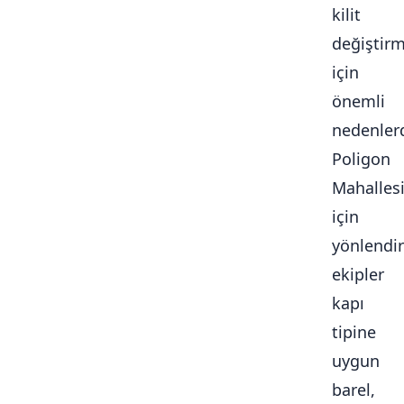
kilit
değiştir
için
önemli
nedenlerd
Poligon
Mahalles
için
yönlendir
ekipler
kapı
tipine
uygun
barel,