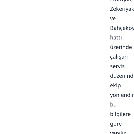
Zekeriya
ve
Bahçekö
hattı
üzerinde
çalışan
servis
düzenind
ekip
yönlendi
bu
bilgilere
göre
yapılır.