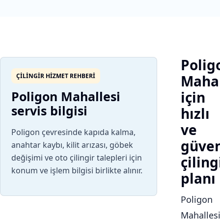
Polig
ÇILINGIR HIZMET REHBERI
Mahal
Poligon Mahallesi
için
servis bilgisi
hızlı
ve
Poligon çevresinde kapıda kalma,
güven
anahtar kaybı, kilit arızası, göbek
değişimi ve oto çilingir talepleri için
çiling
konum ve işlem bilgisi birlikte alınır.
planı
Poligon
Mahalles