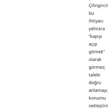
Çilingirc
bu
ihtiyacı
yalnızca
“kapıyı
açıp
gitmek”
olarak
görmez;
talebi
doğru
anlamayı
konumu
netleştir