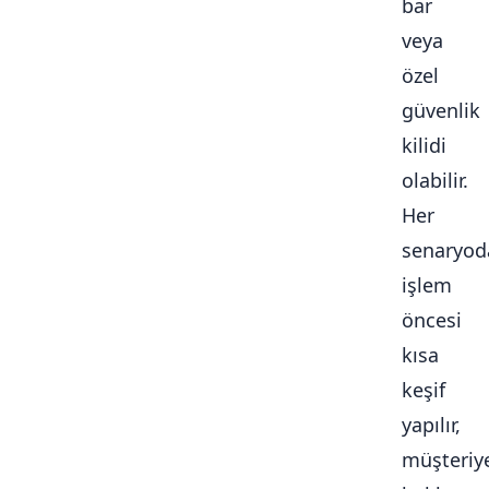
bar
veya
özel
güvenlik
kilidi
olabilir.
Her
senaryod
işlem
öncesi
kısa
keşif
yapılır,
müşteriy