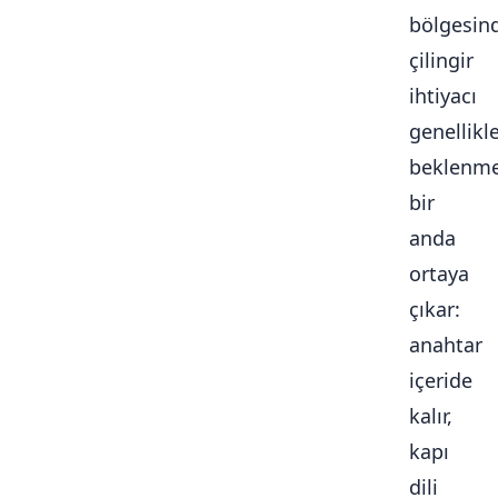
bölgesin
çilingir
ihtiyacı
genellikl
beklenme
bir
anda
ortaya
çıkar:
anahtar
içeride
kalır,
kapı
dili