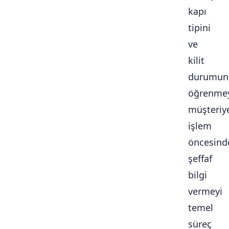
kapı
tipini
ve
kilit
durumun
öğrenmey
müşteriy
işlem
öncesind
şeffaf
bilgi
vermeyi
temel
süreç