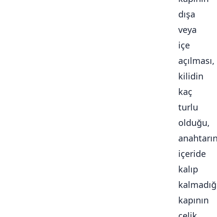
dışa
veya
içe
açılması,
kilidin
kaç
turlu
olduğu,
anahtarı
içeride
kalıp
kalmadığ
kapının
çelik