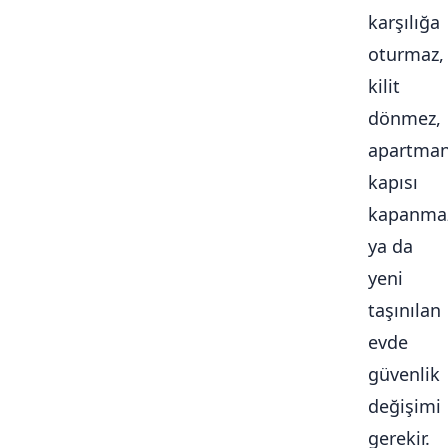
karşılığa
oturmaz,
kilit
dönmez,
apartma
kapısı
kapanma
ya da
yeni
taşınılan
evde
güvenlik
değişimi
gerekir.