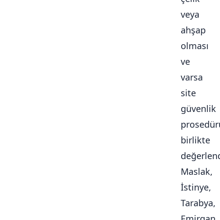
veya
ahşap
olması
ve
varsa
site
güvenlik
prosedür
birlikte
değerlendi
Maslak,
İstinye,
Tarabya,
Emirgan,