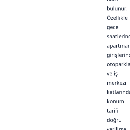
bulunur.
Özellikle
gece
saatlerin
apartma
girişlerin
otoparkl
ve iş
merkezi
katlarınd
konum
tarifi
doğru
verilirse