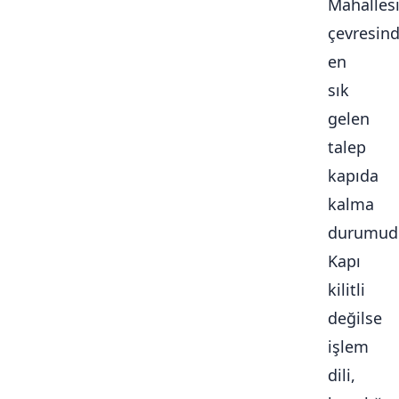
Mahalles
çevresin
en
sık
gelen
talep
kapıda
kalma
durumudu
Kapı
kilitli
değilse
işlem
dili,