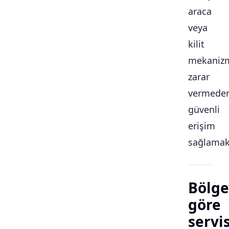
araca
veya
kilit
mekaniz
zarar
vermede
güvenli
erişim
sağlamakt
Bölge
göre
servi