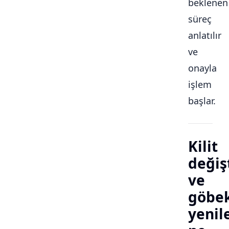
beklenen
süreç
anlatılır
ve
onayla
işlem
başlar.
Kilit
değiş
ve
göbe
yeni