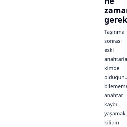
ne
zama
gerek
Taşınma
sonrası
eski
anahtarla
kimde
olduğun
bilememe
anahtar
kaybı
yaşamak,
kilidin