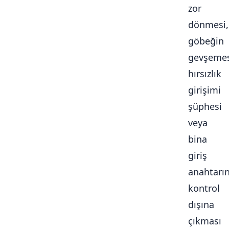
zor
dönmesi,
göbeğin
gevşemes
hırsızlık
girişimi
şüphesi
veya
bina
giriş
anahtarı
kontrol
dışına
çıkması