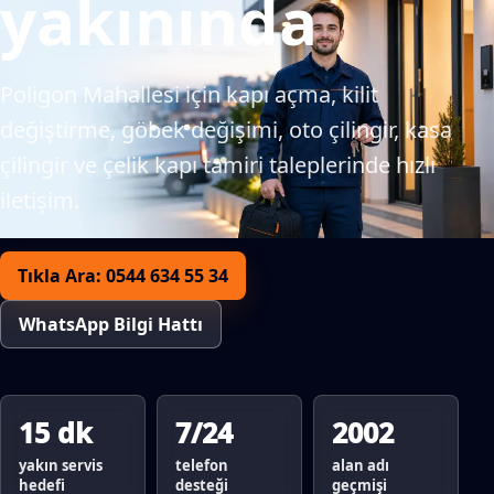
yakınında
Poligon Mahallesi için kapı açma, kilit
değiştirme, göbek değişimi, oto çilingir, kasa
çilingir ve çelik kapı tamiri taleplerinde hızlı
iletişim.
Tıkla Ara: 0544 634 55 34
WhatsApp Bilgi Hattı
15 dk
7/24
2002
yakın servis
telefon
alan adı
hedefi
desteği
geçmişi