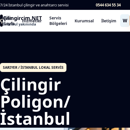
7/24 İstanbul çilingir ve anahtarcı servisi
0544 634 55 34
Çilingircim.NET
Ana
Servis
Ç
W
Hizmetler
Kurumsal
İletişim
Sayfa
Bölgeleri
İstanbul yakınında
SARIYER / İSTANBUL LOKAL SERVIS
Çilingir
Poligon/
İstanbul