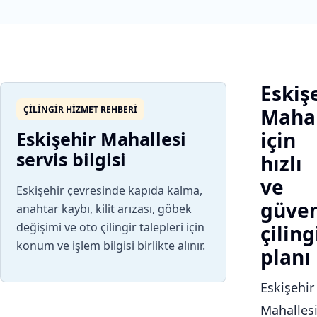
Eskiş
ÇILINGIR HIZMET REHBERI
Mahal
Eskişehir Mahallesi
için
servis bilgisi
hızlı
ve
Eskişehir çevresinde kapıda kalma,
güven
anahtar kaybı, kilit arızası, göbek
değişimi ve oto çilingir talepleri için
çiling
konum ve işlem bilgisi birlikte alınır.
planı
Eskişehir
Mahalles