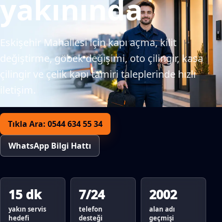
yakınında
Eskişehir Mahallesi için kapı açma, kilit
değiştirme, göbek değişimi, oto çilingir, kasa
çilingir ve çelik kapı tamiri taleplerinde hızlı
iletişim.
Tıkla Ara: 0544 634 55 34
WhatsApp Bilgi Hattı
15 dk
7/24
2002
yakın servis
telefon
alan adı
hedefi
desteği
geçmişi