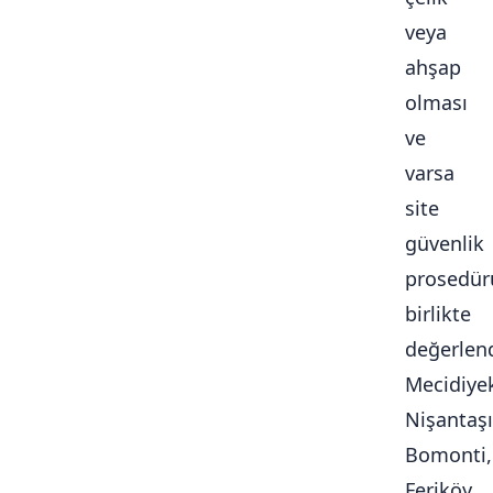
veya
ahşap
olması
ve
varsa
site
güvenlik
prosedür
birlikte
değerlendi
Mecidiye
Nişantaşı
Bomonti,
Feriköy