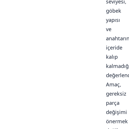
seviyesi,
göbek
yapısı
ve
anahtarı
içeride
kalıp
kalmadığ
değerlendi
Amaç,
gereksiz
parça
değişimi
önermek