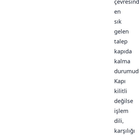
çevresin
en
sık
gelen
talep
kapıda
kalma
durumudu
Kapı
kilitli
değilse
işlem
dili,
karşılığı