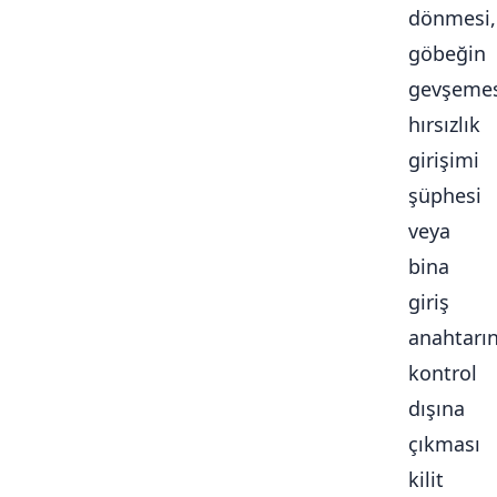
dönmesi,
göbeğin
gevşemes
hırsızlık
girişimi
şüphesi
veya
bina
giriş
anahtarı
kontrol
dışına
çıkması
kilit