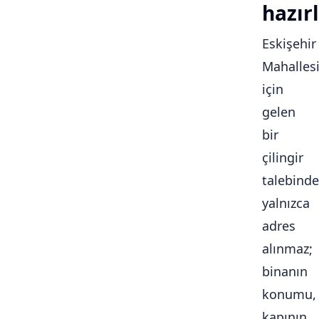
hazırl
Eskişehir
Mahalles
için
gelen
bir
çilingir
talebinde
yalnızca
adres
alınmaz;
binanın
konumu,
kapının