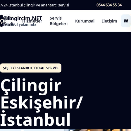
7/24 İstanbul çilingir ve anahtarcı servisi
0544 634 55 34
Çilingircim.NET
Ana
Servis
Ç
W
Hizmetler
Kurumsal
İletişim
Sayfa
Bölgeleri
İstanbul yakınında
ŞIŞLI / İSTANBUL LOKAL SERVIS
Çilingir
Eskişehir/
İstanbul