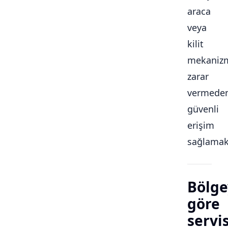
araca
veya
kilit
mekaniz
zarar
vermede
güvenli
erişim
sağlamakt
Bölge
göre
servi