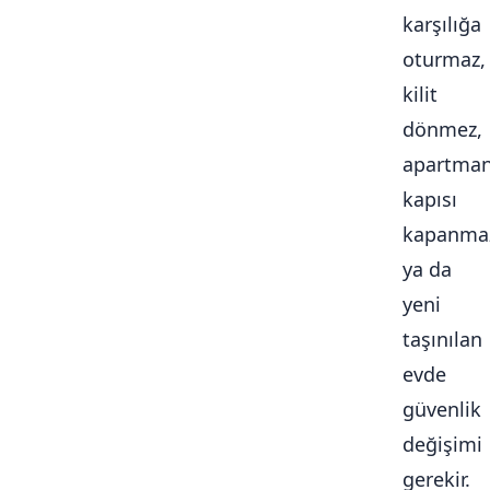
karşılığa
oturmaz,
kilit
dönmez,
apartma
kapısı
kapanma
ya da
yeni
taşınılan
evde
güvenlik
değişimi
gerekir.