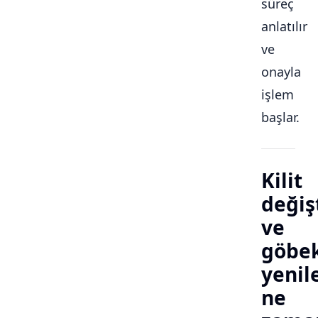
süreç
anlatılır
ve
onayla
işlem
başlar.
Kilit
değiş
ve
göbe
yeni
ne