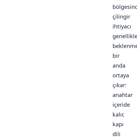
bölgesin
çilingir
ihtiyacı
genellikl
beklenme
bir
anda
ortaya
çıkar:
anahtar
içeride
kalır,
kapı
dili