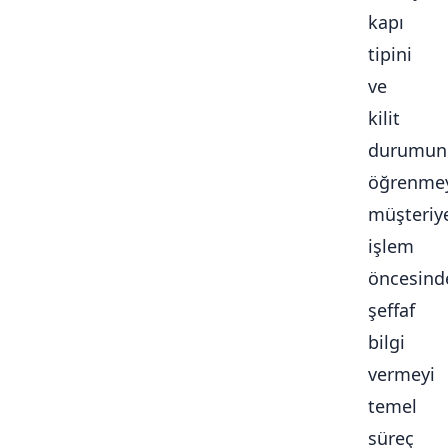
kapı
tipini
ve
kilit
durumun
öğrenmey
müşteriy
işlem
öncesind
şeffaf
bilgi
vermeyi
temel
süreç