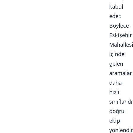
kabul
eder.
Böylece
Eskişehir
Mahalles
içinde
gelen
aramalar
daha
hızlı
sınıflandır
doğru
ekip
yönlendiri