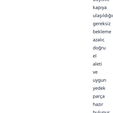
kapıya
ulaşıldığ
gereksiz
bekleme
azalır,
doğru
el
aleti
ve
uygun
yedek
parça
hazır
bulunur.