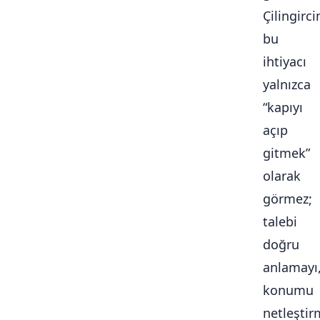
Çilingirc
bu
ihtiyacı
yalnızca
“kapıyı
açıp
gitmek”
olarak
görmez;
talebi
doğru
anlamayı
konumu
netleştir