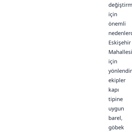
değiştir
için
önemli
nedenlerd
Eskişehir
Mahalles
için
yönlendir
ekipler
kapı
tipine
uygun
barel,
göbek