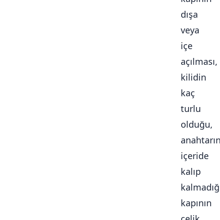
dışa
veya
içe
açılması,
kilidin
kaç
turlu
olduğu,
anahtarı
içeride
kalıp
kalmadığ
kapının
çelik