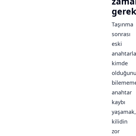
zama
gerek
Taşınma
sonrası
eski
anahtarla
kimde
olduğun
bilememe
anahtar
kaybı
yaşamak,
kilidin
zor