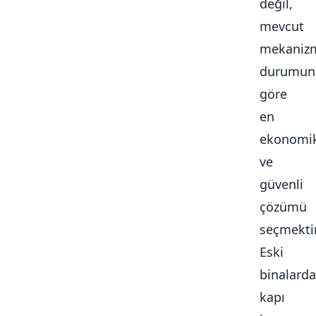
değil,
mevcut
mekaniz
durumun
göre
en
ekonomi
ve
güvenli
çözümü
seçmektir
Eski
binalarda
kapı