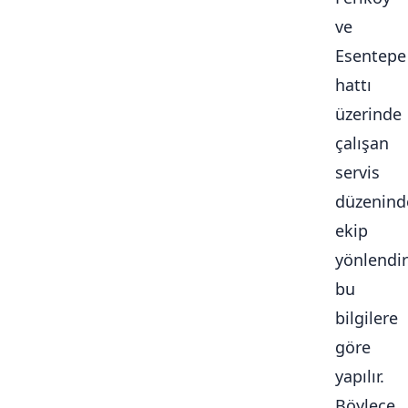
ve
Esentepe
hattı
üzerinde
çalışan
servis
düzenind
ekip
yönlendi
bu
bilgilere
göre
yapılır.
Böylece