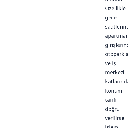
Özellikle
gece
saatlerin
apartma
girişlerin
otoparkl
ve iş
merkezi
katlarınd
konum
tarifi
doğru
verilirse
işlem