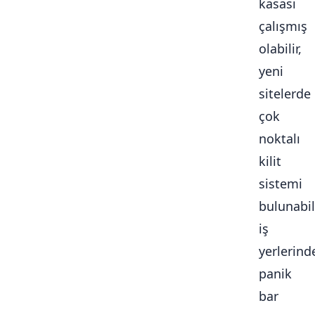
kasası
çalışmış
olabilir,
yeni
sitelerde
çok
noktalı
kilit
sistemi
bulunabili
iş
yerlerind
panik
bar