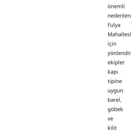
önemli
nedenlerd
Fulya
Mahalles
için
yönlendir
ekipler
kapı
tipine
uygun
barel,
göbek
ve
kilit