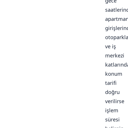
gece
saatlerin
apartma
girişlerin
otoparkl
ve iş
merkezi
katlarınd
konum
tarifi
doğru
verilirse
işlem
süresi