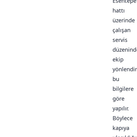
Esentepe
hattı
üzerinde
çalışan
servis
düzenind
ekip
yönlendi
bu
bilgilere
göre
yapılır.
Böylece
kapıya