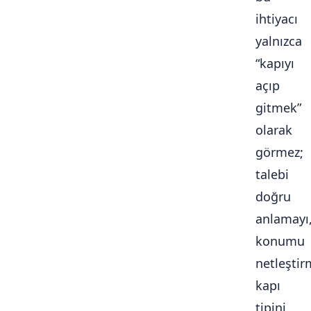
ihtiyacı
yalnızca
“kapıyı
açıp
gitmek”
olarak
görmez;
talebi
doğru
anlamayı
konumu
netleştir
kapı
tipini