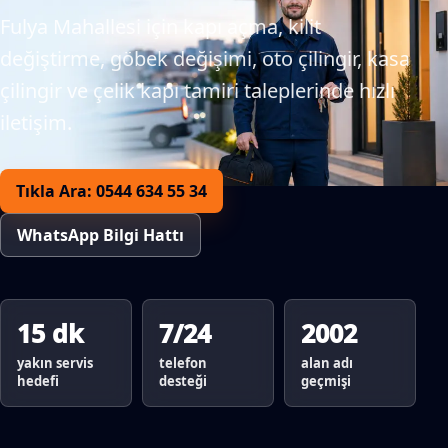
Fulya Mahallesi için kapı açma, kilit
değiştirme, göbek değişimi, oto çilingir, kasa
çilingir ve çelik kapı tamiri taleplerinde hızlı
iletişim.
Tıkla Ara: 0544 634 55 34
WhatsApp Bilgi Hattı
15 dk
7/24
2002
yakın servis
telefon
alan adı
hedefi
desteği
geçmişi