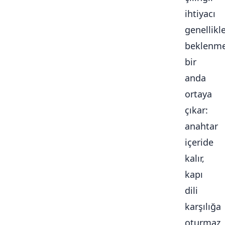
ihtiyacı
genellikl
beklenme
bir
anda
ortaya
çıkar:
anahtar
içeride
kalır,
kapı
dili
karşılığa
oturmaz,