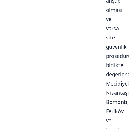
ahşap
olması
ve
varsa
site
güvenlik
prosedür
birlikte
değerlendi
Mecidiye
Nişantaşı
Bomonti,
Feriköy
ve