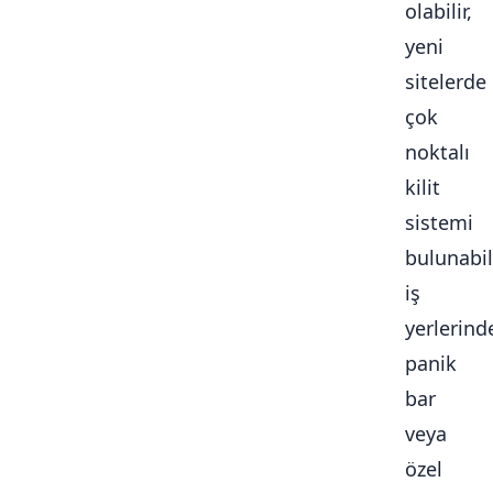
olabilir,
yeni
sitelerde
çok
noktalı
kilit
sistemi
bulunabili
iş
yerlerind
panik
bar
veya
özel