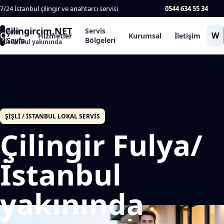
7/24 İstanbul çilingir ve anahtarcı servisi
0544 634 55 34
Çilingircim.NET
Ana
Servis
Ç
W
Hizmetler
Kurumsal
İletişim
Sayfa
Bölgeleri
İstanbul yakınında
ŞIŞLI / İSTANBUL LOKAL SERVIS
Çilingir Fulya/
İstanbul
yakınında