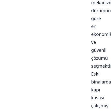
mekaniz
durumun
göre
en
ekonomi
ve
güvenli
çözümü
seçmektir
Eski
binalarda
kapı
kasası
çalışmış