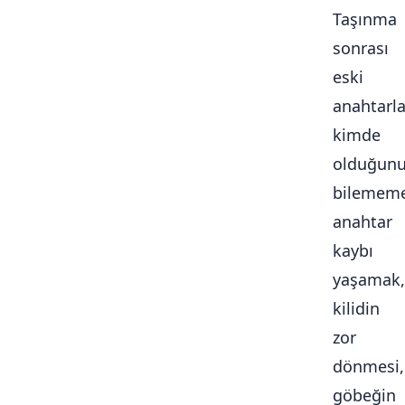
Taşınma
sonrası
eski
anahtarla
kimde
olduğun
bilememe
anahtar
kaybı
yaşamak,
kilidin
zor
dönmesi,
göbeğin