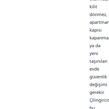
kilit
dönmez,
apartma
kapısı
kapanma
ya da
yeni
taşınılan
evde
güvenlik
değişimi
gerekir.
Çilingirc
bu