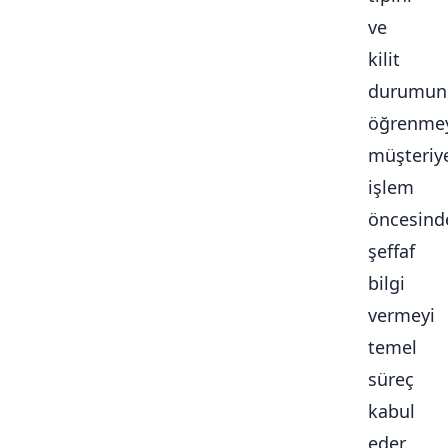
ve
kilit
durumun
öğrenmey
müşteriy
işlem
öncesind
şeffaf
bilgi
vermeyi
temel
süreç
kabul
eder.