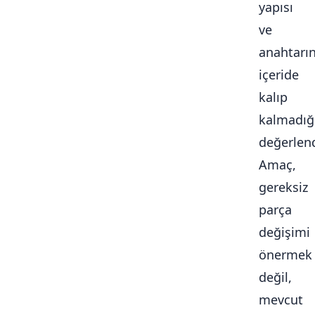
yapısı
ve
anahtarı
içeride
kalıp
kalmadığ
değerlendi
Amaç,
gereksiz
parça
değişimi
önermek
değil,
mevcut