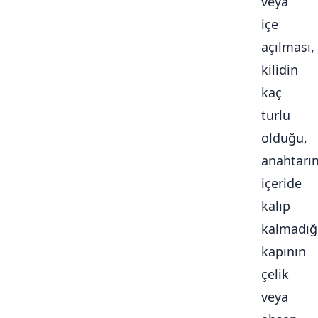
veya
içe
açılması,
kilidin
kaç
turlu
olduğu,
anahtarı
içeride
kalıp
kalmadığ
kapının
çelik
veya