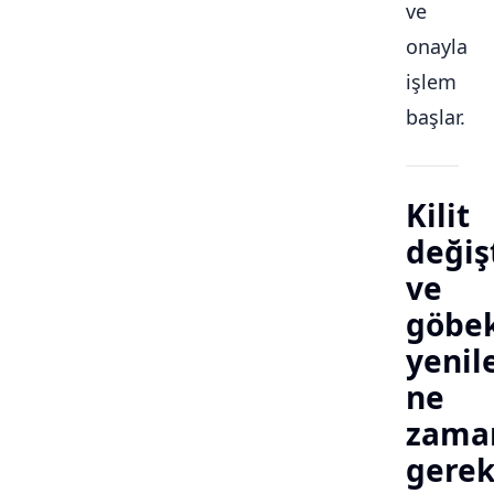
ve
onayla
işlem
başlar.
Kilit
değiş
ve
göbe
yeni
ne
zama
gerek