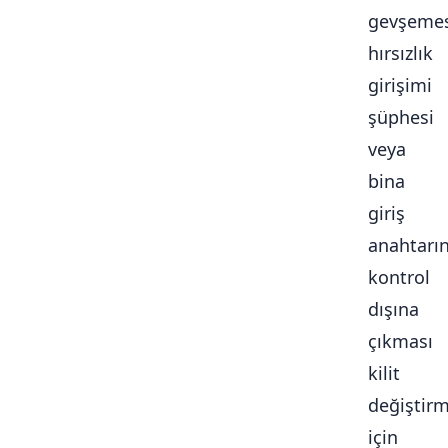
gevşemes
hırsızlık
girişimi
şüphesi
veya
bina
giriş
anahtarı
kontrol
dışına
çıkması
kilit
değiştir
için