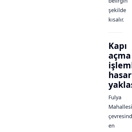
belirgin
şekilde
kısalır.
Kapı
açma
işlem
hasar
yakla
Fulya
Mahalles
çevresin
en