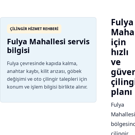
Fulya
ÇILINGIR HIZMET REHBERI
Mahal
Fulya Mahallesi servis
için
bilgisi
hızlı
ve
Fulya çevresinde kapıda kalma,
güven
anahtar kaybı, kilit arızası, göbek
değişimi ve oto çilingir talepleri için
çiling
konum ve işlem bilgisi birlikte alınır.
planı
Fulya
Mahalles
bölgesin
çilingir