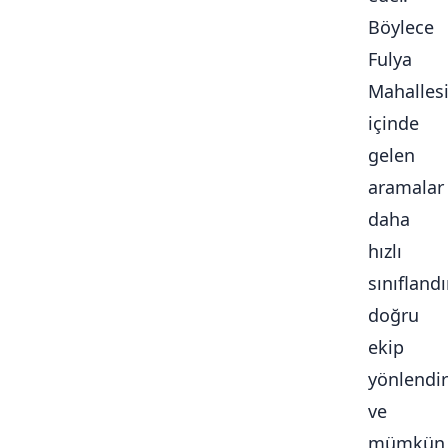
Böylece
Fulya
Mahalles
içinde
gelen
aramalar
daha
hızlı
sınıflandır
doğru
ekip
yönlendiri
ve
mümkün