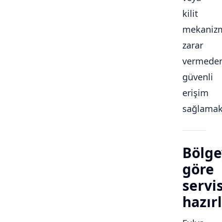
kilit
mekaniz
zarar
vermede
güvenli
erişim
sağlamakt
Bölge
göre
servi
hazırl