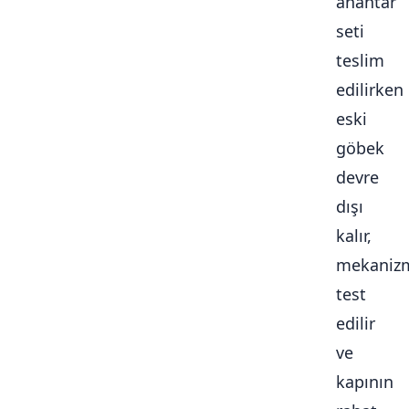
anahtar
seti
teslim
edilirken
eski
göbek
devre
dışı
kalır,
mekaniz
test
edilir
ve
kapının