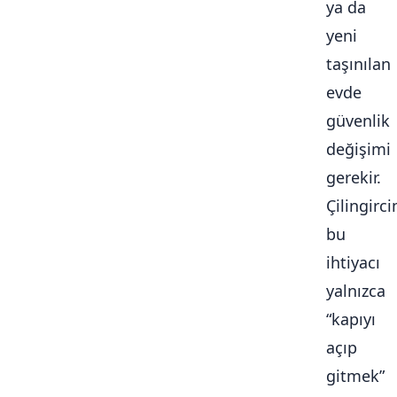
ya da
yeni
taşınılan
evde
güvenlik
değişimi
gerekir.
Çilingirc
bu
ihtiyacı
yalnızca
“kapıyı
açıp
gitmek”