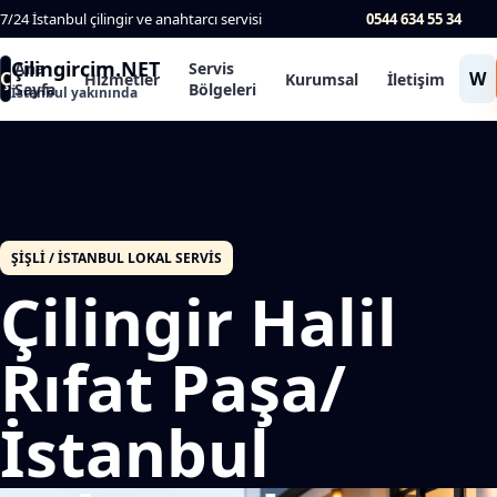
7/24 İstanbul çilingir ve anahtarcı servisi
0544 634 55 34
Çilingircim.NET
Ana
Servis
Ç
W
Hizmetler
Kurumsal
İletişim
Sayfa
Bölgeleri
İstanbul yakınında
ŞIŞLI / İSTANBUL LOKAL SERVIS
Çilingir Halil
Rıfat Paşa/
İstanbul