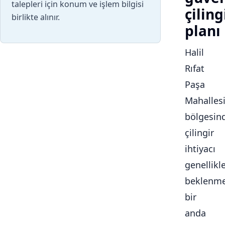
talepleri için konum ve işlem bilgisi
çiling
birlikte alınır.
planı
Halil
Rıfat
Paşa
Mahalles
bölgesin
çilingir
ihtiyacı
genellikl
beklenme
bir
anda