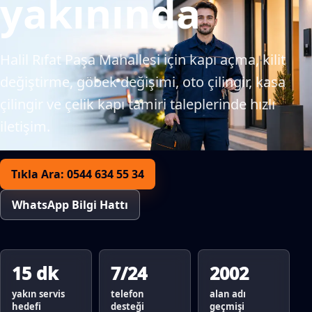
yakınında
Halil Rıfat Paşa Mahallesi için kapı açma, kilit
değiştirme, göbek değişimi, oto çilingir, kasa
çilingir ve çelik kapı tamiri taleplerinde hızlı
iletişim.
Tıkla Ara: 0544 634 55 34
WhatsApp Bilgi Hattı
15 dk
7/24
2002
yakın servis
telefon
alan adı
hedefi
desteği
geçmişi