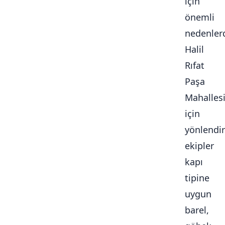
için
önemli
nedenlerd
Halil
Rıfat
Paşa
Mahalles
için
yönlendir
ekipler
kapı
tipine
uygun
barel,