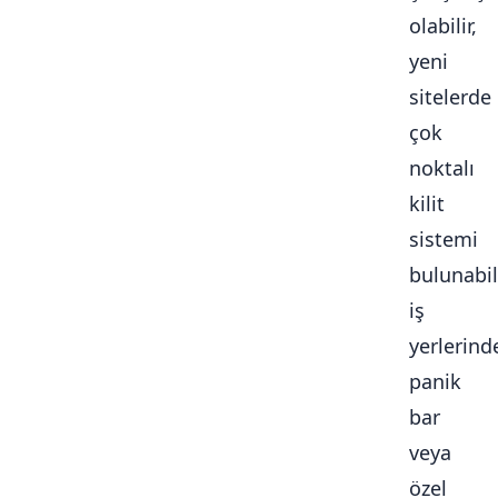
olabilir,
yeni
sitelerde
çok
noktalı
kilit
sistemi
bulunabili
iş
yerlerind
panik
bar
veya
özel