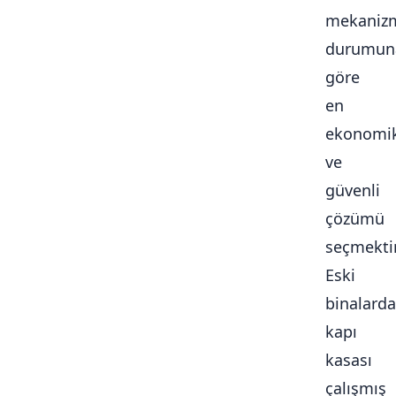
mekaniz
durumun
göre
en
ekonomi
ve
güvenli
çözümü
seçmektir
Eski
binalarda
kapı
kasası
çalışmış