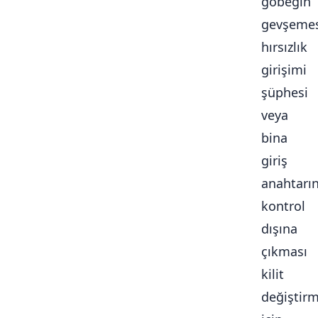
göbeğin
gevşemes
hırsızlık
girişimi
şüphesi
veya
bina
giriş
anahtarı
kontrol
dışına
çıkması
kilit
değiştir