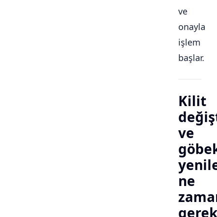
ve
onayla
işlem
başlar.
Kilit
değiş
ve
göbe
yeni
ne
zama
gerek