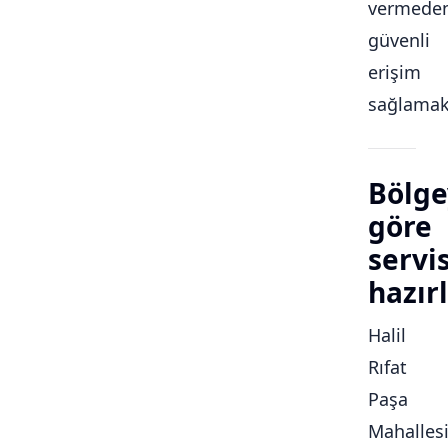
vermede
güvenli
erişim
sağlamakt
Bölge
göre
servi
hazırl
Halil
Rıfat
Paşa
Mahalles