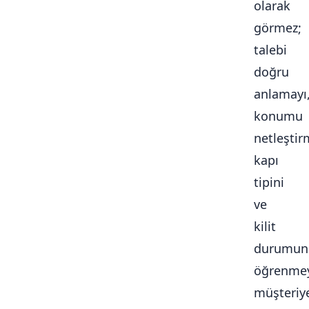
olarak
görmez;
talebi
doğru
anlamayı
konumu
netleştir
kapı
tipini
ve
kilit
durumun
öğrenmey
müşteriy