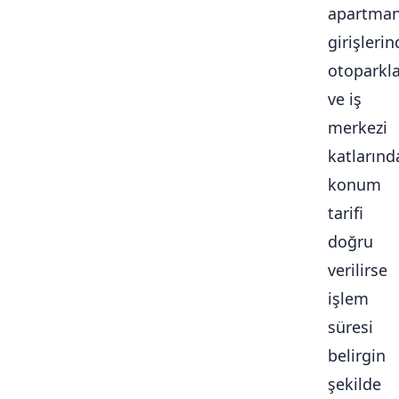
apartma
girişlerin
otoparkl
ve iş
merkezi
katlarınd
konum
tarifi
doğru
verilirse
işlem
süresi
belirgin
şekilde