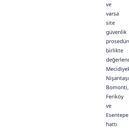
ve
varsa
site
güvenlik
prosedür
birlikte
değerlendi
Mecidiye
Nişantaşı
Bomonti,
Feriköy
ve
Esentepe
hattı