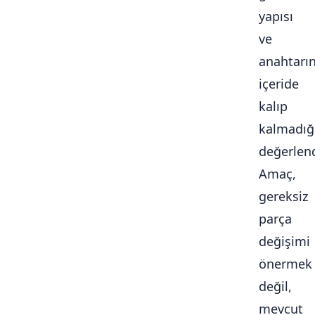
yapısı
ve
anahtarı
içeride
kalıp
kalmadığ
değerlendi
Amaç,
gereksiz
parça
değişimi
önermek
değil,
mevcut