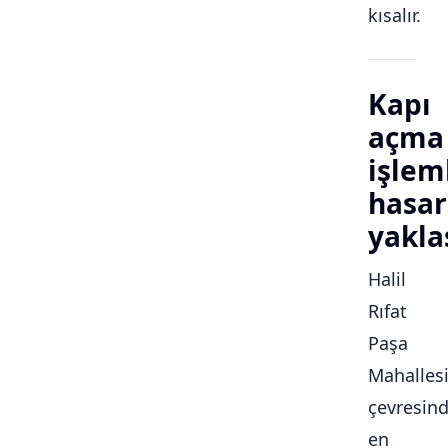
kısalır.
Kapı
açma
işlem
hasar
yakla
Halil
Rıfat
Paşa
Mahalles
çevresin
en