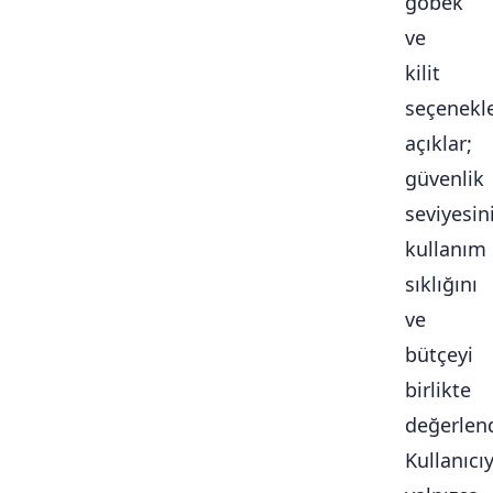
göbek
ve
kilit
seçenekle
açıklar;
güvenlik
seviyesini
kullanım
sıklığını
ve
bütçeyi
birlikte
değerlendi
Kullanıcı