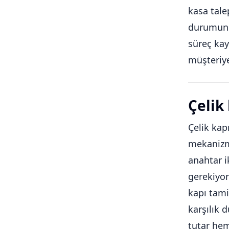
kasa tale
durumunu 
süreç kay
müşteriye
Çelik
Çelik kapı
mekanizma
anahtar i
gerekiyor
kapı tamir
karşılık 
tutar hem