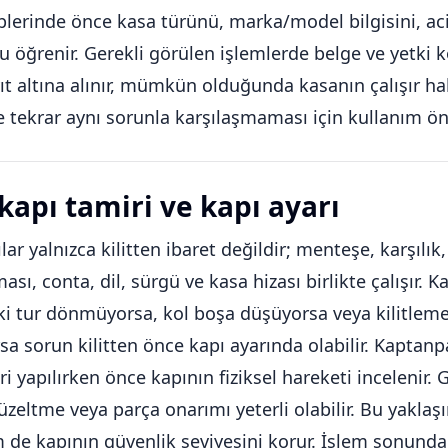
plerinde önce kasa türünü, marka/model bilgisini, acil
öğrenir. Gerekli görülen işlemlerde belge ve yetki kon
ıt altına alınır, mümkün olduğunda kasanın çalışır ha
 tekrar aynı sorunla karşılaşmaması için kullanım öneri
 kapı tamiri ve kapı ayarı
lar yalnızca kilitten ibaret değildir; menteşe, karşılık,
sı, conta, dil, sürgü ve kasa hizası birlikte çalışır. 
ki tur dönmüyorsa, kol boşa düşüyorsa veya kilitlem
sa sorun kilitten önce kapı ayarında olabilir. Kaptanp
i yapılırken önce kapının fiziksel hareketi incelenir. G
düzeltme veya parça onarımı yeterli olabilir. Bu yakla
 de kapının güvenlik seviyesini korur. İşlem sonunda k