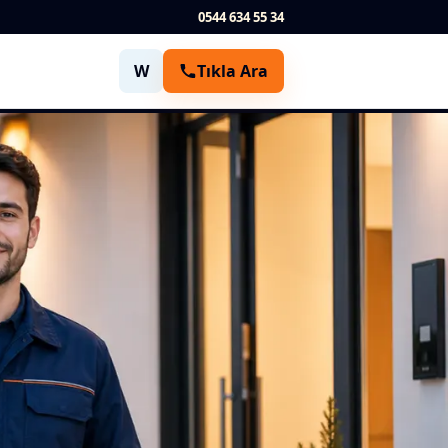
0544 634 55 34
W
Tıkla Ara