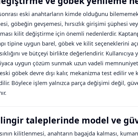
 değiştirme ve göbek yenileme n
onrası eski anahtarların kimde olduğunu bilememek,
si, göbeğin gevşemesi, hırsızlık girişimi şüphesi vey
kması kilit değiştirme için önemli nedenlerdir. Kaptan
apı tipine uygun barel, göbek ve kilit seçeneklerini açı
sıklığını ve bütçeyi birlikte değerlendirir. Kullanıcıy
tiyaca uygun çözüm sunmak uzun vadeli memnuniyet s
 eski göbek devre dışı kalır, mekanizma test edilir ve 
dilir. Böylece işlem yalnızca parça değişimi değil, gü
ır.
ilingir taleplerinde model ve gü
sının kilitlenmesi, anahtarın bagajda kalması, kum