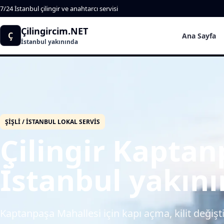
7/24 İstanbul çilingir ve anahtarcı servisi
Çilingircim.NET
Ç
Ana Sayfa
İstanbul yakınında
ŞIŞLI / İSTANBUL LOKAL SERVIS
Çilingir Kaptan
İstanbul yakın
Kaptanpaşa Mahallesi için kapı açma, kilit değiş