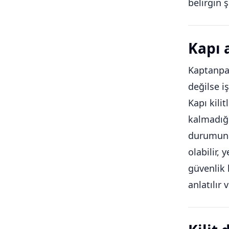
belirgin ş
Kapı 
Kaptanpaş
değilse i
Kapı kili
kalmadığı
durumuna 
olabilir, 
güvenlik 
anlatılır 