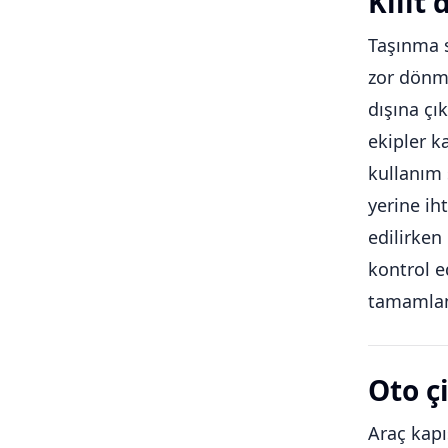
Kilit
Taşınma s
zor dönme
dışına çı
ekipler k
kullanım 
yerine ih
edilirken
kontrol e
tamamlan
Oto ç
Araç kapı