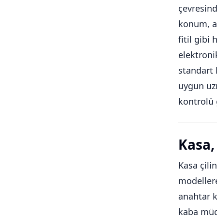
çevresind
konum, an
fitil gib
elektroni
standart 
uygun uzm
kontrolü 
Kasa, 
Kasa çilin
modellere
anahtar k
kaba müda