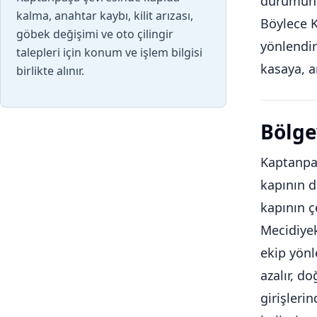
durumunu 
kalma, anahtar kaybı, kilit arızası,
Böylece K
göbek değişimi ve oto çilingir
yönlendir
talepleri için konum ve işlem bilgisi
kasaya, a
birlikte alınır.
Bölge
Kaptanpaş
kapının d
kapının ç
Mecidiyek
ekip yönl
azalır, d
girişleri