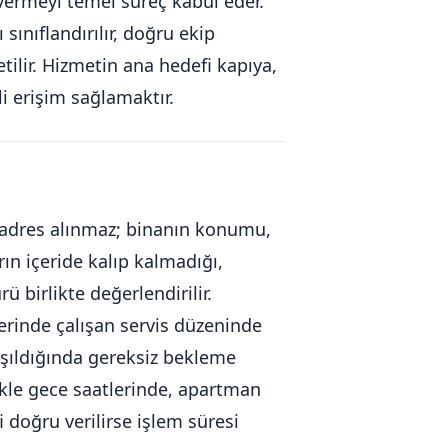
ermeyi temel süreç kabul eder.
ınıflandırılır, doğru ekip
ilir. Hizmetin ana hedefi kapıya,
i erişim sağlamaktır.
a adres alınmaz; binanın konumu,
rın içeride kalıp kalmadığı,
 birlikte değerlendirilir.
erinde çalışan servis düzeninde
laşıldığında gereksiz bekleme
likle gece saatlerinde, apartman
 doğru verilirse işlem süresi