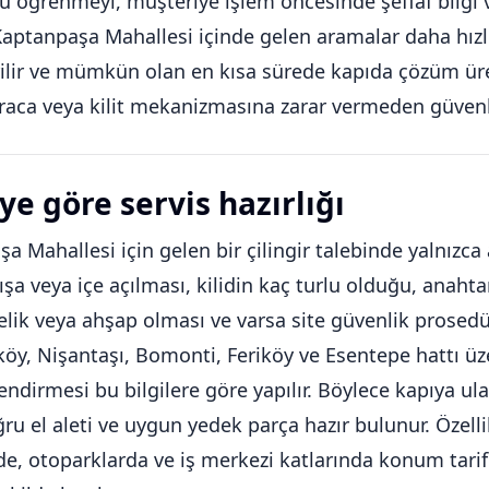
öğrenmeyi, müşteriye işlem öncesinde şeffaf bilgi v
aptanpaşa Mahallesi içinde gelen aramalar daha hızlı s
ilir ve mümkün olan en kısa sürede kapıda çözüm üret
raca veya kilit mekanizmasına zarar vermeden güvenl
ye göre servis hazırlığı
a Mahallesi için gelen bir çilingir talebinde yalnızc
ışa veya içe açılması, kilidin kaç turlu olduğu, anahta
elik veya ahşap olması ve varsa site güvenlik prosedürü
öy, Nişantaşı, Bomonti, Feriköy ve Esentepe hattı üz
endirmesi bu bilgilere göre yapılır. Böylece kapıya u
oğru el aleti ve uygun yedek parça hazır bulunur. Özel
nde, otoparklarda ve iş merkezi katlarında konum tarifi