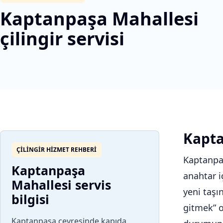
Kaptanpaşa Mahallesi
çilingir servisi
Kapta
ÇILINGIR HIZMET REHBERI
Kaptanpaş
Kaptanpaşa
anahtar i
Mahallesi servis
yeni taşı
bilgisi
gitmek” o
Kaptanpaşa çevresinde kapıda