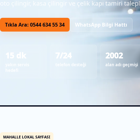
oto çilingir, kasa çilingir ve çelik kapı tamiri talepl
Tıkla Ara: 0544 634 55 34
WhatsApp Bilgi Hattı
15 dk
7/24
2002
yakın servis
telefon desteği
alan adı geçmişi
hedefi
MAHALLE LOKAL SAYFASI