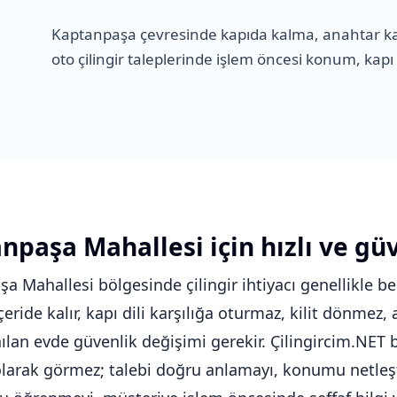
Kaptanpaşa çevresinde kapıda kalma, anahtar kaybı
oto çilingir taleplerinde işlem öncesi konum, kapı tip
npaşa Mahallesi için hızlı ve güve
a Mahallesi bölgesinde çilingir ihtiyacı genellikle b
çeride kalır, kapı dili karşılığa oturmaz, kilit dönme
nılan evde güvenlik değişimi gerekir. Çilingircim.NET b
larak görmez; talebi doğru anlamayı, konumu netleştir