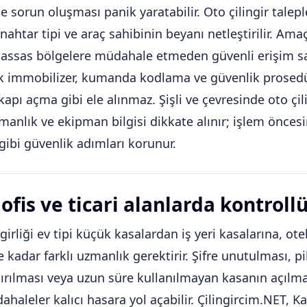
e sorun oluşması panik yaratabilir. Oto çilingir talepl
ahtar tipi ve araç sahibinin beyanı netleştirilir. Am
i hassas bölgelere müdahale etmeden güvenli erişim 
k immobilizer, kumanda kodlama ve güvenlik prosedü
kapı açma gibi ele alınmaz. Şişli ve çevresinde oto çi
anlık ve ekipman bilgisi dikkate alınır; işlem öncesi
gibi güvenlik adımları korunur.
ofis ve ticari alanlarda kontroll
girliği ev tipi küçük kasalardan iş yeri kasalarına, otel
 kadar farklı uzmanlık gerektirir. Şifre unutulması, 
ırılması veya uzun süre kullanılmayan kasanın açılm
haleler kalıcı hasara yol açabilir. Çilingircim.NET, 