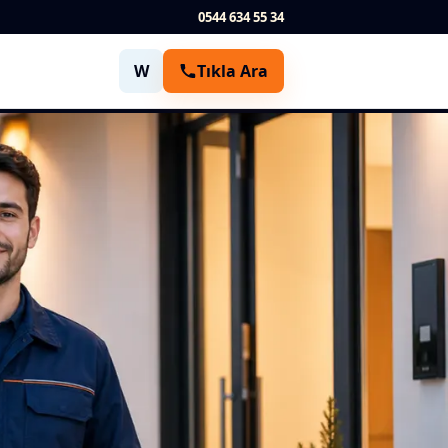
0544 634 55 34
W
Tıkla Ara