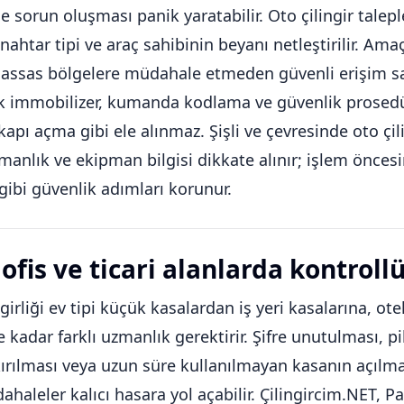
e sorun oluşması panik yaratabilir. Oto çilingir talepl
ahtar tipi ve araç sahibinin beyanı netleştirilir. Am
i hassas bölgelere müdahale etmeden güvenli erişim 
k immobilizer, kumanda kodlama ve güvenlik prosedü
kapı açma gibi ele alınmaz. Şişli ve çevresinde oto çi
anlık ve ekipman bilgisi dikkate alınır; işlem öncesi
gibi güvenlik adımları korunur.
ofis ve ticari alanlarda kontroll
girliği ev tipi küçük kasalardan iş yeri kasalarına, otel
 kadar farklı uzmanlık gerektirir. Şifre unutulması, 
ırılması veya uzun süre kullanılmayan kasanın açılm
haleler kalıcı hasara yol açabilir. Çilingircim.NET, 