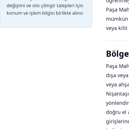
öğrenmeyi
değişimi ve oto çilingir talepleri için
Paşa Maha
konum ve işlem bilgisi birlikte alınır.
mümkün ol
veya kili
Bölge
Paşa Maha
dışa veya
veya ahşa
Nişantaşı
yönlendir
doğru el 
girişleri