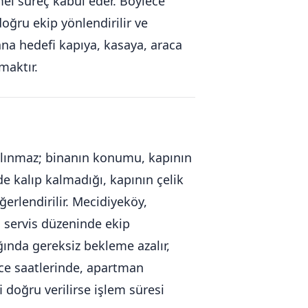
el süreç kabul eder. Böylece
doğru ekip yönlendirilir ve
na hedefi kapıya, kasaya, araca
maktır.
s alınmaz; binanın konumu, kapının
de kalıp kalmadığı, kapının çelik
erlendirilir. Mecidiyeköy,
n servis düzeninde ekip
ğında gereksiz bekleme azalır,
ece saatlerinde, apartman
 doğru verilirse işlem süresi