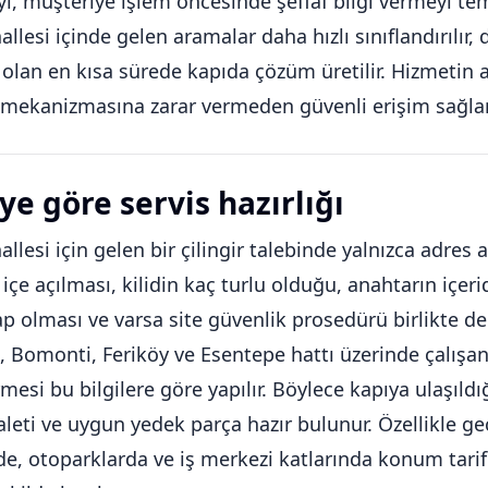
, müşteriye işlem öncesinde şeffaf bilgi vermeyi tem
llesi içinde gelen aramalar daha hızlı sınıflandırılır, 
an en kısa sürede kapıda çözüm üretilir. Hizmetin a
t mekanizmasına zarar vermeden güvenli erişim sağla
ye göre servis hazırlığı
llesi için gelen bir çilingir talebinde yalnızca adre
 içe açılması, kilidin kaç turlu olduğu, anahtarın içeri
p olması ve varsa site güvenlik prosedürü birlikte değ
, Bomonti, Feriköy ve Esentepe hattı üzerinde çalışa
mesi bu bilgilere göre yapılır. Böylece kapıya ulaşıldı
aleti ve uygun yedek parça hazır bulunur. Özellikle g
nde, otoparklarda ve iş merkezi katlarında konum tarifi