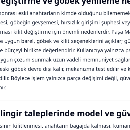
 değiştirme ve göbek yenileme n
onrası eski anahtarların kimde olduğunu bilememek,
si, göbeğin gevşemesi, hırsızlık girişimi şüphesi vey
kması kilit değiştirme için önemli nedenlerdir. Paşa Ma
ne uygun barel, göbek ve kilit seçeneklerini açıklar; g
 ve bütçeyi birlikte değerlendirir. Kullanıcıya yalnızc
uygun çözüm sunmak uzun vadeli memnuniyet sağlar. 
 eski göbek devre dışı kalır, mekanizma test edilir ve 
dilir. Böylece işlem yalnızca parça değişimi değil, gü
ır.
ilingir taleplerinde model ve gü
sının kilitlenmesi, anahtarın bagajda kalması, kum