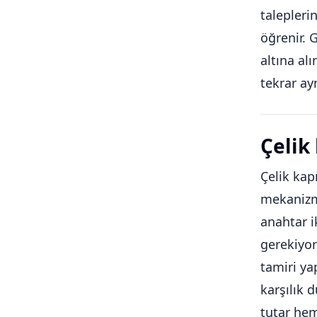
talepleri
öğrenir. 
altına al
tekrar ay
Çelik
Çelik kapı
mekanizma
anahtar i
gerekiyor
tamiri yap
karşılık 
tutar hem