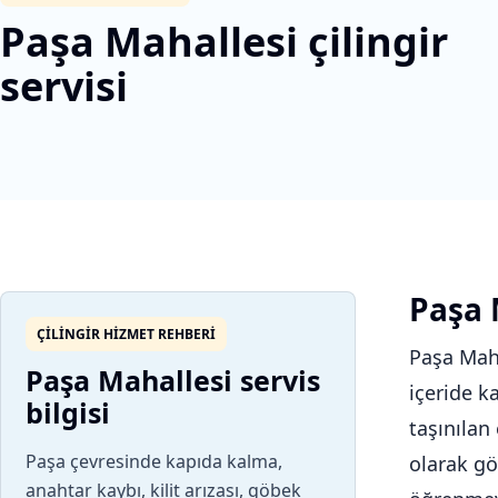
Paşa Mahallesi çilingir
servisi
Paşa M
ÇILINGIR HIZMET REHBERI
Paşa Maha
Paşa Mahallesi servis
içeride k
bilgisi
taşınılan
Paşa çevresinde kapıda kalma,
olarak gö
anahtar kaybı, kilit arızası, göbek