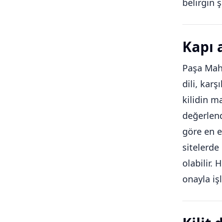
belirgin ş
Kapı 
Paşa Maha
dili, karş
kilidin m
değerlen
göre en e
sitelerde 
olabilir.
onayla iş