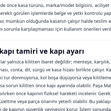
nde önce kasa türünü, marka/model bilgisini, aciliyet
Gerekli görülen işlemlerde belge ve yetki kontrolü yapıl
ınır, mümkün olduğunda kasanın çalışır halde teslim 
nı sorunla karşılaşmaması için kullanım önerileri verili
 kapı tamiri ve kapı ayarı
lar yalnızca kilitten ibaret değildir; menteşe, karşılık,
sı, conta, dil, sürgü ve kasa hizası birlikte çalışır. 
ki tur dönmüyorsa, kol boşa düşüyorsa veya kilitlem
sa sorun kilitten önce kapı ayarında olabilir. Paşa Mah
ılırken önce kapının fiziksel hareketi incelenir. Gereks
düzeltme veya parça onarımı yeterli olabilir. Bu yakla
 de kapının güvenlik seviyesini korur. İşlem sonunda k