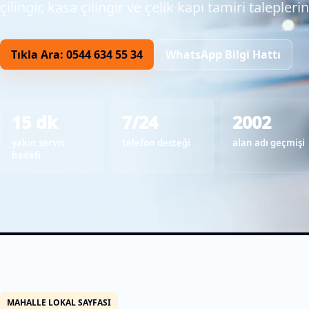
çilingir, kasa çilingir ve çelik kapı tamiri taleplerin
Tıkla Ara: 0544 634 55 34
WhatsApp Bilgi Hattı
15 dk
7/24
2002
yakın servis
telefon desteği
alan adı geçmişi
hedefi
MAHALLE LOKAL SAYFASI