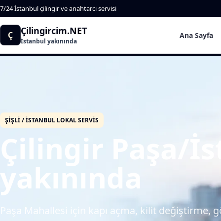
7/24 İstanbul çilingir ve anahtarcı servisi
Çilingircim.NET
Ç
Ana Sayfa
İstanbul yakınında
ŞIŞLI / İSTANBUL LOKAL SERVIS
Çilingir Paşa/İ
yakınında
Paşa Mahallesi için kapı açma, kilit değiştirme, 