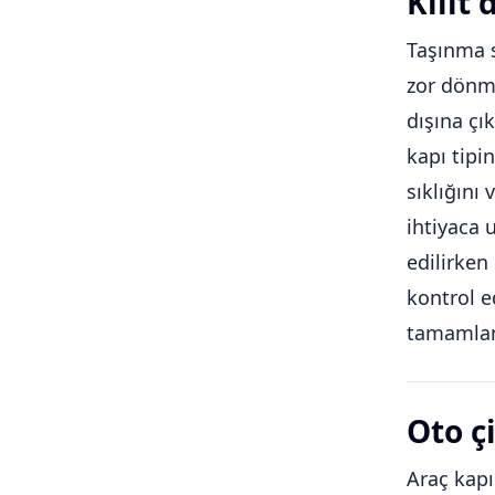
Kilit
Taşınma s
zor dönme
dışına çı
kapı tipi
sıklığını
ihtiyaca 
edilirken
kontrol e
tamamlan
Oto ç
Araç kapı