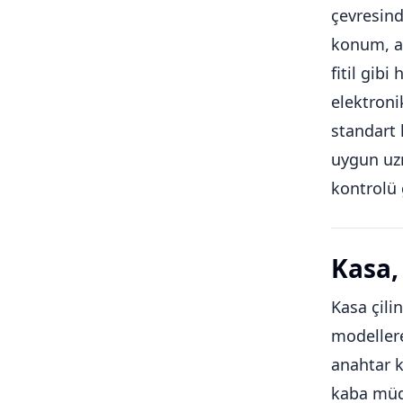
çevresind
konum, an
fitil gib
elektroni
standart 
uygun uzm
kontrolü 
Kasa, 
Kasa çilin
modellere
anahtar k
kaba müda