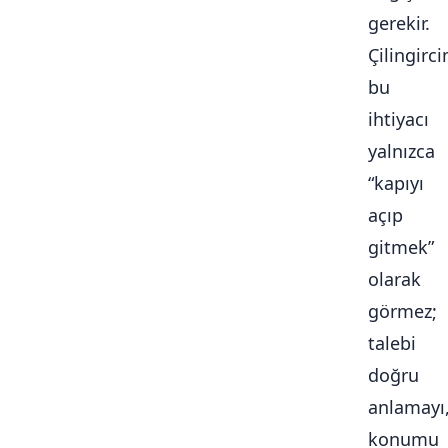
gerekir.
Çilingirc
bu
ihtiyacı
yalnızca
“kapıyı
açıp
gitmek”
olarak
görmez;
talebi
doğru
anlamayı
konumu