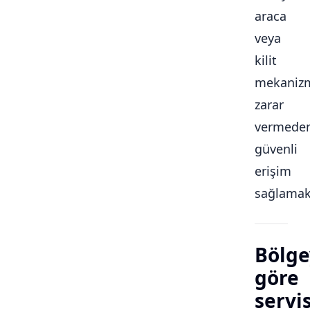
araca
veya
kilit
mekaniz
zarar
vermede
güvenli
erişim
sağlamakt
Bölge
göre
servi