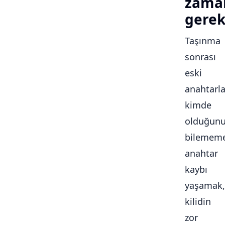
zama
gerek
Taşınma
sonrası
eski
anahtarla
kimde
olduğun
bilememe
anahtar
kaybı
yaşamak,
kilidin
zor