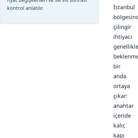
fiyat değişkenleri ve servis sonrası
İstanbul
kontrol anlatılır.
bölgesin
çilingir
ihtiyacı
genellikl
beklenme
bir
anda
ortaya
çıkar:
anahtar
içeride
kalır,
kapı