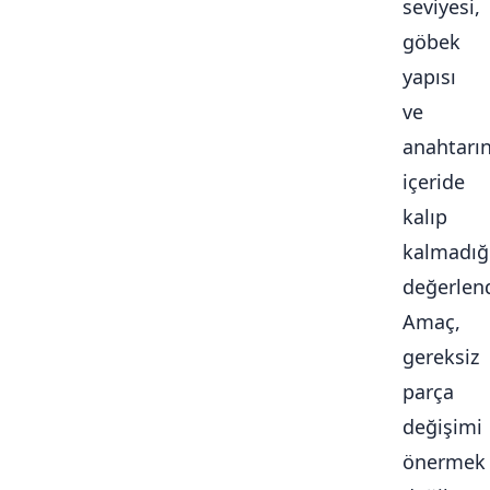
seviyesi,
göbek
yapısı
ve
anahtarı
içeride
kalıp
kalmadığ
değerlendi
Amaç,
gereksiz
parça
değişimi
önermek