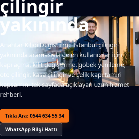
çilingir
yakınında
Anahtar Kilidi Degistirme İstanbul çilingir
yakınında aramasıyla gelen kullanıcılar için
kapı açma, kilit değiştirme, göbek yenileme,
oto çilingir, kasa çilingir ve çelik kapı tamiri
kapsamını tek sayfada açıklayan uzun hizmet
rehberi.
Tıkla Ara: 0544 634 55 34
WhatsApp Bilgi Hattı