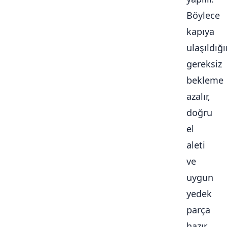
Böylece
kapıya
ulaşıldığ
gereksiz
bekleme
azalır,
doğru
el
aleti
ve
uygun
yedek
parça
hazır