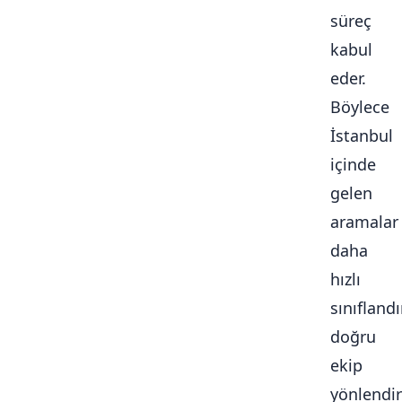
süreç
kabul
eder.
Böylece
İstanbul
içinde
gelen
aramalar
daha
hızlı
sınıflandır
doğru
ekip
yönlendiri