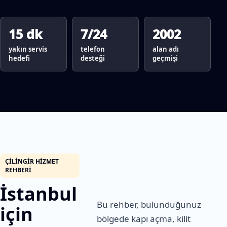
15 dk
7/24
2002
yakın servis
telefon
alan adı
hedefi
desteği
geçmişi
ÇILINGIR HIZMET
REHBERI
İstanbul
Bu rehber, bulunduğunuz
için
bölgede kapı açma, kilit