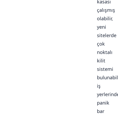
kasası
çalışmış
olabilir,
yeni
sitelerde
çok
noktalı
kilit
sistemi
bulunabili
iş
yerlerind
panik
bar