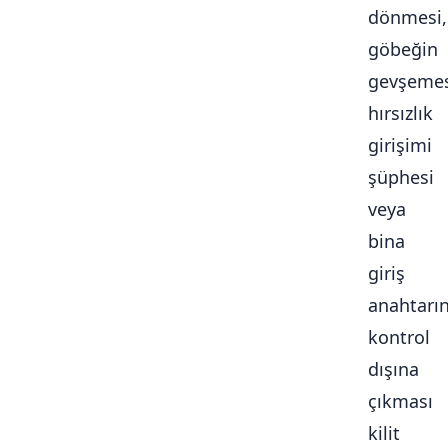
dönmesi,
göbeğin
gevşemes
hırsızlık
girişimi
şüphesi
veya
bina
giriş
anahtarı
kontrol
dışına
çıkması
kilit