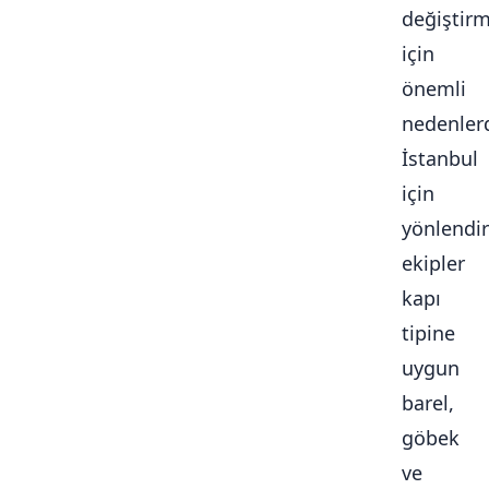
değiştir
için
önemli
nedenlerd
İstanbul
için
yönlendir
ekipler
kapı
tipine
uygun
barel,
göbek
ve