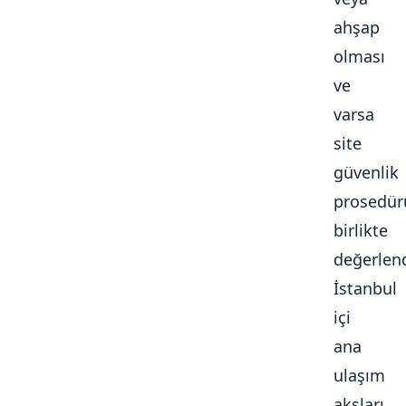
ahşap
olması
ve
varsa
site
güvenlik
prosedür
birlikte
değerlendi
İstanbul
içi
ana
ulaşım
aksları,