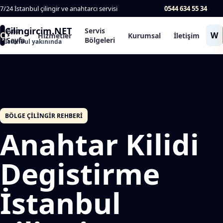
7/24 İstanbul çilingir ve anahtarcı servisi
0544 634 55 34
Çilingircim.NET
Ana
Servis
Ç
W
Hizmetler
Kurumsal
İletişim
Sayfa
Bölgeleri
İstanbul yakınında
BÖLGE ÇILINGIR REHBERI
Anahtar Kilidi
Degistirme
İstanbul