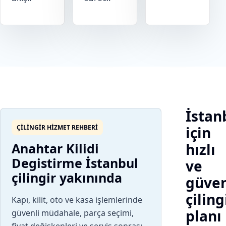
İstan
ÇILINGIR HIZMET REHBERI
için
Anahtar Kilidi
hızlı
Degistirme İstanbul
ve
çilingir yakınında
güven
çiling
Kapı, kilit, oto ve kasa işlemlerinde
planı
güvenli müdahale, parça seçimi,