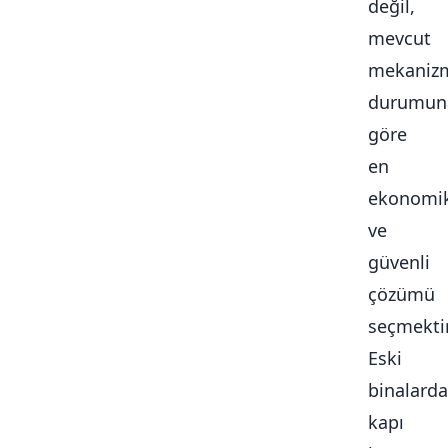
değil,
mevcut
mekaniz
durumun
göre
en
ekonomi
ve
güvenli
çözümü
seçmektir
Eski
binalarda
kapı