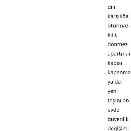
dili
karşılığa
oturmaz,
kilit
dönmez,
apartma
kapısı
kapanma
ya da
yeni
taşınılan
evde
güvenlik
değişimi