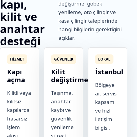
kapı,
değiştirme, göbek
yenileme, oto çilingir ve
kilit ve
kasa çilingir taleplerinde
anahtar
hangi bilgilerin gerektiğini
desteği
açıklar.
HIZMET
GÜVENLIK
LOKAL
Kapı
Kilit
İstanbul
açma
değiştirme
Bölgeye
Kilitli veya
Taşınma,
ait servis
kilitsiz
anahtar
kapsamı
kapılarda
kaybı ve
ve hızlı
hasarsız
güvenlik
iletişim
işlem
yenileme
bilgisi.
akışı.
süreci.