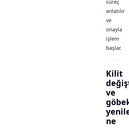
süreç
anlatılır
ve
onayla
işlem
başlar.
Kilit
değiş
ve
göbe
yeni
ne