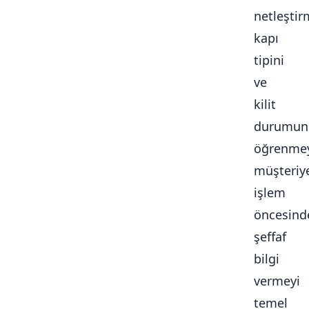
netleştir
kapı
tipini
ve
kilit
durumun
öğrenmey
müşteriy
işlem
öncesind
şeffaf
bilgi
vermeyi
temel