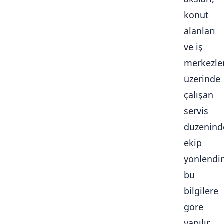
konut
alanları
ve iş
merkezle
üzerinde
çalışan
servis
düzenind
ekip
yönlendi
bu
bilgilere
göre
yapılır.