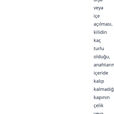
veya
içe
açılması,
kilidin
kaç
turlu
olduğu,
anahtarı
içeride
kalıp
kalmadığ
kapının
çelik
veya