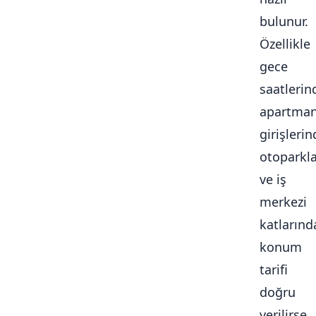
bulunur.
Özellikle
gece
saatlerin
apartma
girişlerin
otoparkl
ve iş
merkezi
katlarınd
konum
tarifi
doğru
verilirse