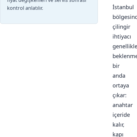
fiyat değişkenleri ve servis sonrası
İstanbul
kontrol anlatılır.
bölgesin
çilingir
ihtiyacı
genellikl
beklenme
bir
anda
ortaya
çıkar:
anahtar
içeride
kalır,
kapı