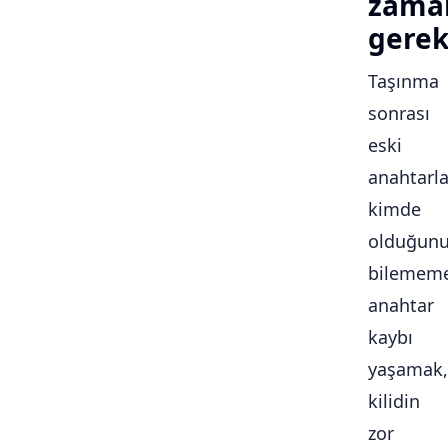
zama
gerek
Taşınma
sonrası
eski
anahtarla
kimde
olduğun
bilememe
anahtar
kaybı
yaşamak,
kilidin
zor