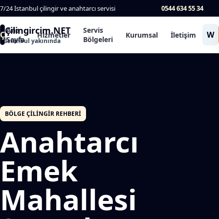
7/24 İstanbul çilingir ve anahtarcı servisi
0544 634 55 34
Çilingircim.NET
Ana
Servis
Ç
W
Hizmetler
Kurumsal
İletişim
Sayfa
Bölgeleri
İstanbul yakınında
BÖLGE ÇILINGIR REHBERI
Anahtarcı
Emek
Mahallesi