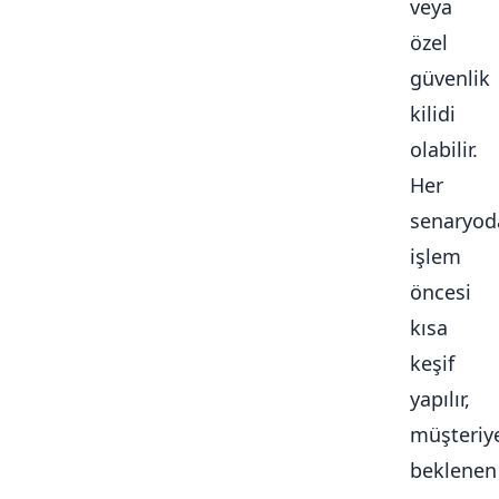
veya
özel
güvenlik
kilidi
olabilir.
Her
senaryod
işlem
öncesi
kısa
keşif
yapılır,
müşteriy
beklenen