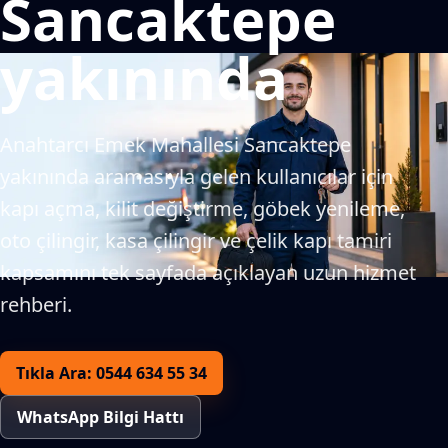
Sancaktepe
yakınında
Anahtarcı Emek Mahallesi Sancaktepe
yakınında aramasıyla gelen kullanıcılar için
kapı açma, kilit değiştirme, göbek yenileme,
oto çilingir, kasa çilingir ve çelik kapı tamiri
kapsamını tek sayfada açıklayan uzun hizmet
rehberi.
Tıkla Ara: 0544 634 55 34
WhatsApp Bilgi Hattı