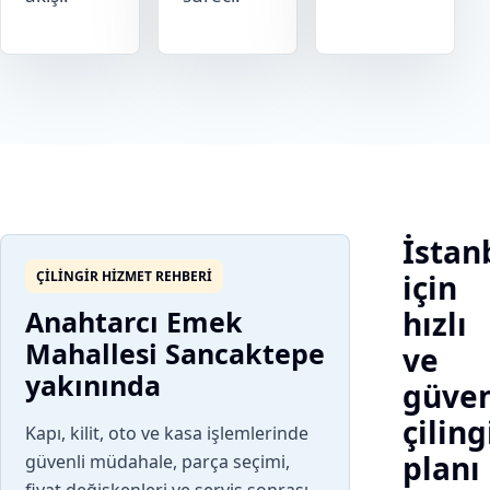
İstan
ÇILINGIR HIZMET REHBERI
için
Anahtarcı Emek
hızlı
Mahallesi Sancaktepe
ve
yakınında
güven
çiling
Kapı, kilit, oto ve kasa işlemlerinde
planı
güvenli müdahale, parça seçimi,