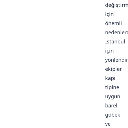
değiştir
için
önemli
nedenlerd
İstanbul
için
yönlendir
ekipler
kapı
tipine
uygun
barel,
göbek
ve