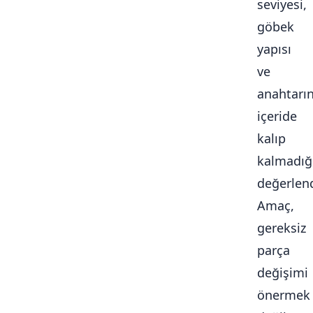
seviyesi,
göbek
yapısı
ve
anahtarı
içeride
kalıp
kalmadığ
değerlendi
Amaç,
gereksiz
parça
değişimi
önermek