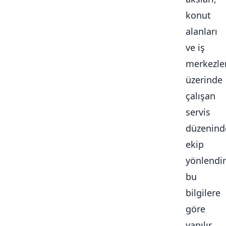
konut
alanları
ve iş
merkezle
üzerinde
çalışan
servis
düzenind
ekip
yönlendi
bu
bilgilere
göre
yapılır.