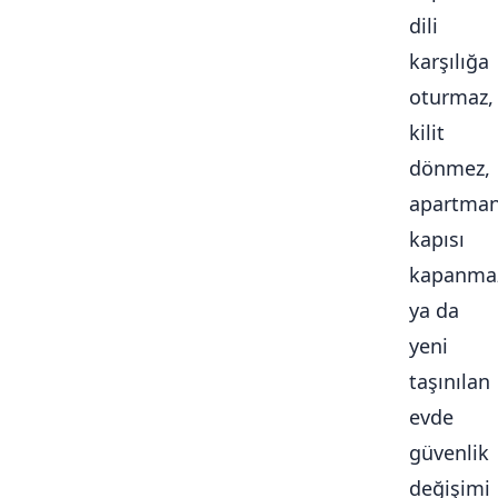
dili
karşılığa
oturmaz,
kilit
dönmez,
apartma
kapısı
kapanma
ya da
yeni
taşınılan
evde
güvenlik
değişimi