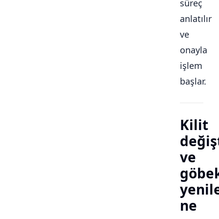
süreç
anlatılır
ve
onayla
işlem
başlar.
Kilit
değiş
ve
göbe
yeni
ne