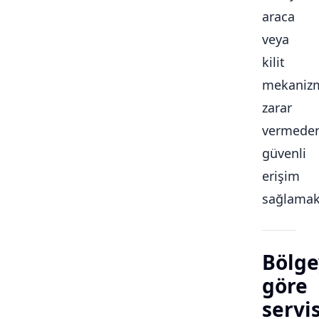
araca
veya
kilit
mekaniz
zarar
vermede
güvenli
erişim
sağlamakt
Bölge
göre
servi