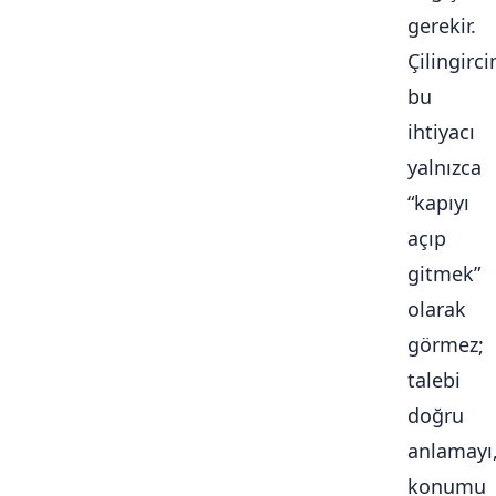
gerekir.
Çilingirc
bu
ihtiyacı
yalnızca
“kapıyı
açıp
gitmek”
olarak
görmez;
talebi
doğru
anlamayı
konumu