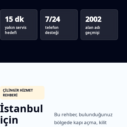
15 dk
7/24
2002
yakın servis
telefon
alan adı
hedefi
desteği
geçmişi
ÇILINGIR HIZMET
REHBERI
İstanbul
Bu rehber, bulunduğunuz
için
bölgede kapı açma, kilit