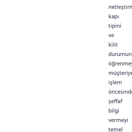
netleştir
kapı
tipini
ve
kilit
durumun
öğrenmey
müşteriy
işlem
öncesind
şeffaf
bilgi
vermeyi
temel