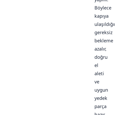
Böylece
kapıya
ulaşıldığ
gereksiz
bekleme
azalır,
doğru
el
aleti
ve
uygun
yedek
parça
hazır