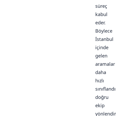
süreç
kabul
eder.
Böylece
İstanbul
içinde
gelen
aramalar
daha
hızlı
sınıflandır
doğru
ekip
yönlendiri