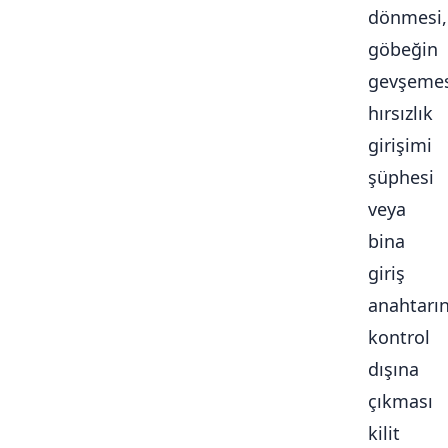
dönmesi,
göbeğin
gevşemes
hırsızlık
girişimi
şüphesi
veya
bina
giriş
anahtarı
kontrol
dışına
çıkması
kilit