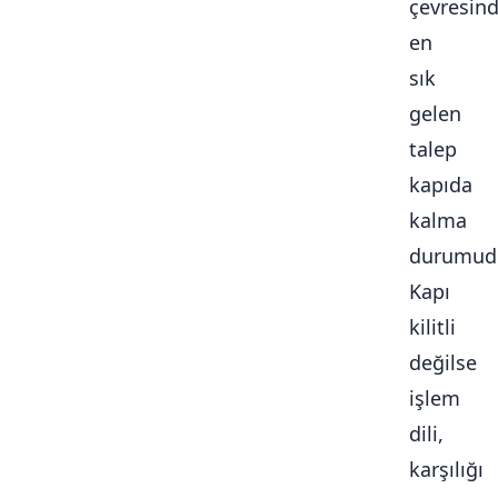
çevresin
en
sık
gelen
talep
kapıda
kalma
durumudu
Kapı
kilitli
değilse
işlem
dili,
karşılığı