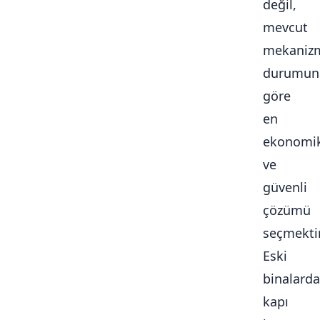
değil,
mevcut
mekaniz
durumun
göre
en
ekonomi
ve
güvenli
çözümü
seçmektir
Eski
binalarda
kapı