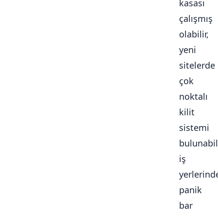
kasası
çalışmış
olabilir,
yeni
sitelerde
çok
noktalı
kilit
sistemi
bulunabili
iş
yerlerind
panik
bar