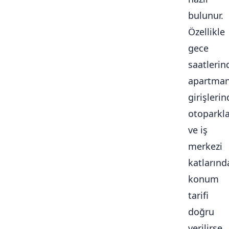
bulunur.
Özellikle
gece
saatlerin
apartma
girişlerin
otoparkl
ve iş
merkezi
katlarınd
konum
tarifi
doğru
verilirse