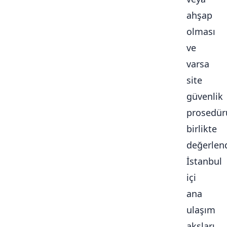
ahşap
olması
ve
varsa
site
güvenlik
prosedür
birlikte
değerlendi
İstanbul
içi
ana
ulaşım
aksları,