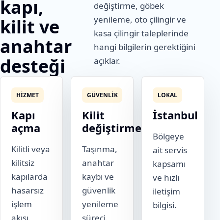
kapı,
değiştirme, göbek
yenileme, oto çilingir ve
kilit ve
kasa çilingir taleplerinde
anahtar
hangi bilgilerin gerektiğini
desteği
açıklar.
HIZMET
GÜVENLIK
LOKAL
Kapı
Kilit
İstanbul
açma
değiştirme
Bölgeye
Kilitli veya
Taşınma,
ait servis
kilitsiz
anahtar
kapsamı
kapılarda
kaybı ve
ve hızlı
hasarsız
güvenlik
iletişim
işlem
yenileme
bilgisi.
akışı.
süreci.