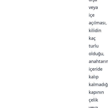
veya
içe
açılması,
kilidin
kaç
turlu
olduğu,
anahtarı
içeride
kalıp
kalmadığ
kapının
çelik
veya