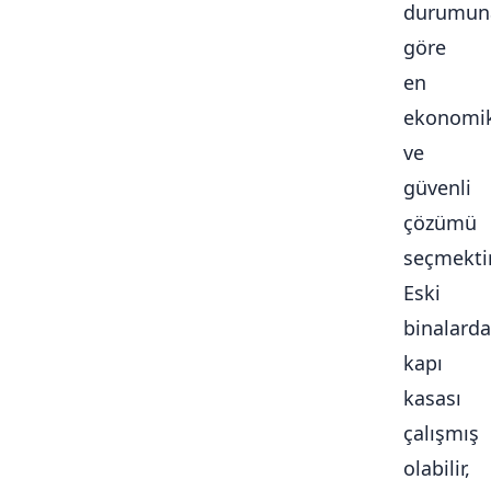
durumun
göre
en
ekonomi
ve
güvenli
çözümü
seçmektir
Eski
binalarda
kapı
kasası
çalışmış
olabilir,