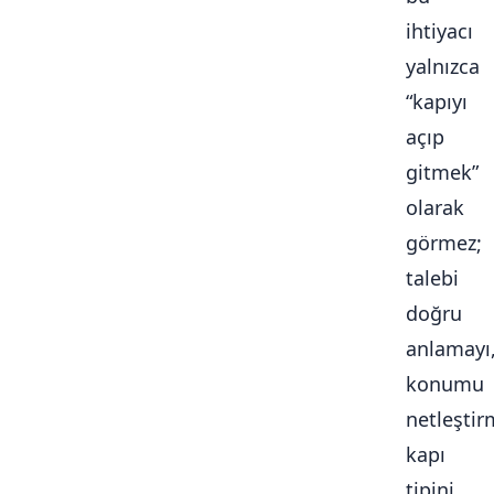
ihtiyacı
yalnızca
“kapıyı
açıp
gitmek”
olarak
görmez;
talebi
doğru
anlamayı
konumu
netleştir
kapı
tipini