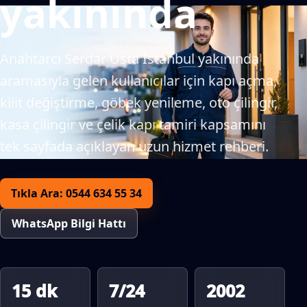
yakınında
Anahtarcı Serdar Usta İstanbul yakınında
aramasıyla gelen kullanıcılar için kapı açma,
kilit değiştirme, göbek yenileme, oto çilingir,
kasa çilingir ve çelik kapı tamiri kapsamını
tek sayfada açıklayan uzun hizmet rehberi.
Tıkla Ara: 0544 634 55 34
WhatsApp Bilgi Hattı
15 dk
7/24
2002