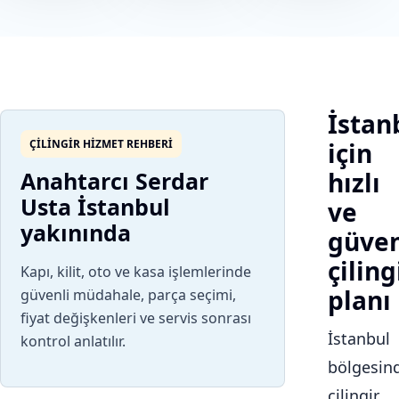
İstan
ÇILINGIR HIZMET REHBERI
için
Anahtarcı Serdar
hızlı
Usta İstanbul
ve
yakınında
güven
çiling
Kapı, kilit, oto ve kasa işlemlerinde
planı
güvenli müdahale, parça seçimi,
fiyat değişkenleri ve servis sonrası
İstanbul
kontrol anlatılır.
bölgesin
çilingir