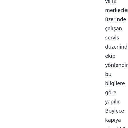
ve iş
merkezle
üzerinde
çalışan
servis
düzenind
ekip
yönlendi
bu
bilgilere
göre
yapılır.
Böylece
kapıya