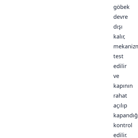
göbek
devre
dışı
kalır,
mekaniz
test
edilir
ve
kapının
rahat
açılıp
kapandığ
kontrol
edilir.