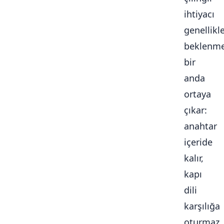
ihtiyacı
genellikl
beklenme
bir
anda
ortaya
çıkar:
anahtar
içeride
kalır,
kapı
dili
karşılığa
oturmaz,