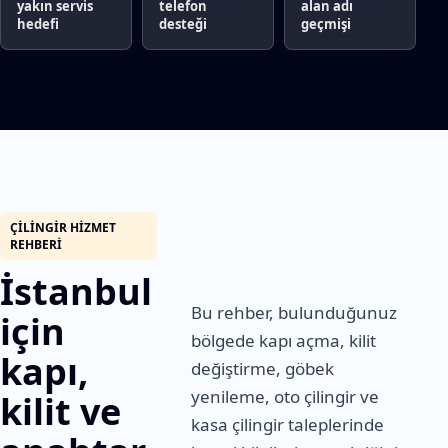
yakın servis
telefon
alan adı
hedefi
desteği
geçmişi
ÇILINGIR HIZMET
REHBERI
İstanbul
Bu rehber, bulunduğunuz
için
bölgede kapı açma, kilit
kapı,
değiştirme, göbek
yenileme, oto çilingir ve
kilit ve
kasa çilingir taleplerinde