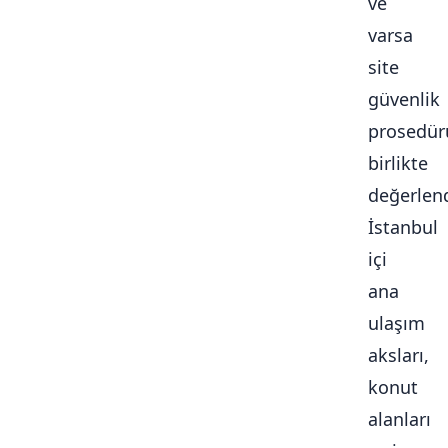
ve
varsa
site
güvenlik
prosedür
birlikte
değerlendi
İstanbul
içi
ana
ulaşım
aksları,
konut
alanları