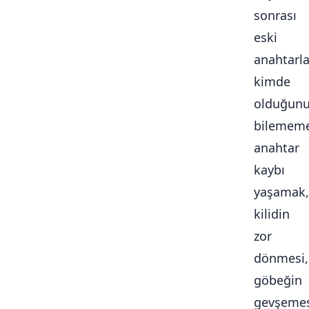
sonrası
eski
anahtarla
kimde
olduğun
bilememe
anahtar
kaybı
yaşamak,
kilidin
zor
dönmesi,
göbeğin
gevşemes