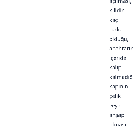
açılması,
kilidin
kaç
turlu
olduğu,
anahtarı
içeride
kalıp
kalmadığ
kapının
çelik
veya
ahşap
olması