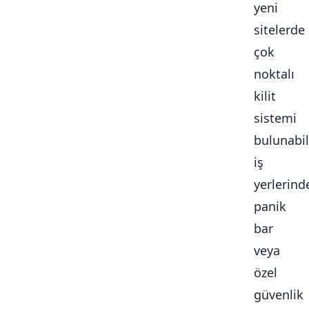
yeni
sitelerde
çok
noktalı
kilit
sistemi
bulunabili
iş
yerlerind
panik
bar
veya
özel
güvenlik