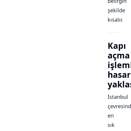
belirgin
şekilde
kısalır.
Kapı
açma
işlem
hasar
yakla
İstanbul
çevresin
en
sık