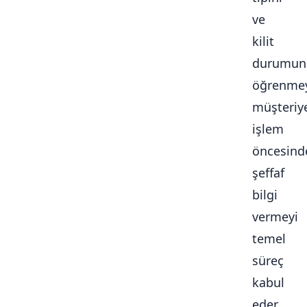
ve
kilit
durumun
öğrenmey
müşteriy
işlem
öncesind
şeffaf
bilgi
vermeyi
temel
süreç
kabul
eder.