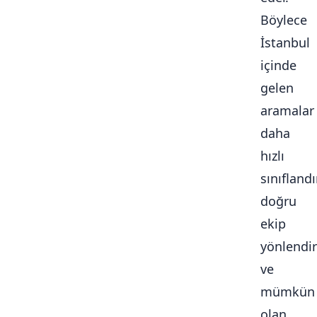
Böylece
İstanbul
içinde
gelen
aramalar
daha
hızlı
sınıflandır
doğru
ekip
yönlendiri
ve
mümkün
olan