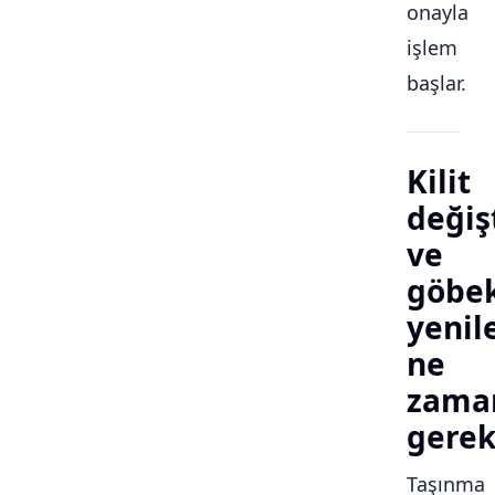
onayla
işlem
başlar.
Kilit
değiş
ve
göbe
yeni
ne
zama
gerek
Taşınma