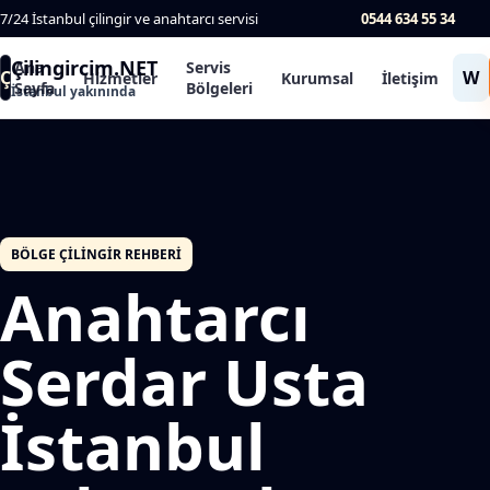
7/24 İstanbul çilingir ve anahtarcı servisi
0544 634 55 34
Çilingircim.NET
Ana
Servis
Ç
W
Hizmetler
Kurumsal
İletişim
Sayfa
Bölgeleri
İstanbul yakınında
BÖLGE ÇILINGIR REHBERI
Anahtarcı
Serdar Usta
İstanbul