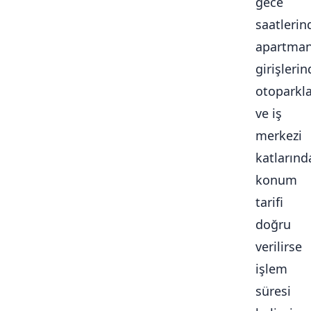
gece
saatlerin
apartma
girişlerin
otoparkl
ve iş
merkezi
katlarınd
konum
tarifi
doğru
verilirse
işlem
süresi