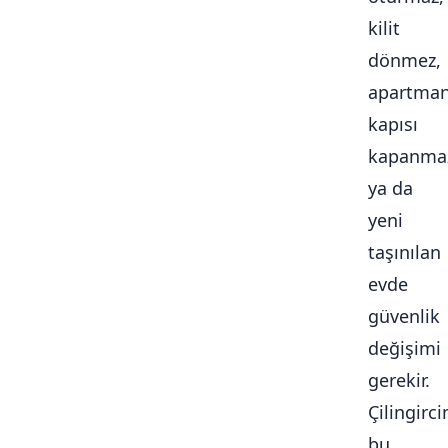
kilit
dönmez,
apartma
kapısı
kapanma
ya da
yeni
taşınılan
evde
güvenlik
değişimi
gerekir.
Çilingirc
bu