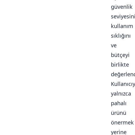
güvenlik
seviyesini
kullanım
sıklığını
ve
bütçeyi
birlikte
değerlendi
Kullanıcı
yalnızca
pahalı
ürünü
önermek
yerine