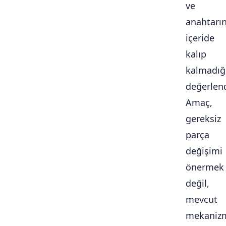
ve
anahtarı
içeride
kalıp
kalmadığ
değerlendi
Amaç,
gereksiz
parça
değişimi
önermek
değil,
mevcut
mekaniz