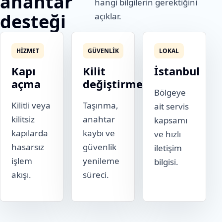
anahtar
hangi bilgilerin gerektiğini
desteği
açıklar.
HIZMET
GÜVENLIK
LOKAL
Kapı
Kilit
İstanbul
açma
değiştirme
Bölgeye
Kilitli veya
Taşınma,
ait servis
kilitsiz
anahtar
kapsamı
kapılarda
kaybı ve
ve hızlı
hasarsız
güvenlik
iletişim
işlem
yenileme
bilgisi.
akışı.
süreci.