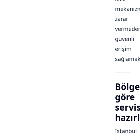
mekaniz
zarar
vermede
güvenli
erişim
sağlamakt
Bölge
göre
servi
hazırl
İstanbul