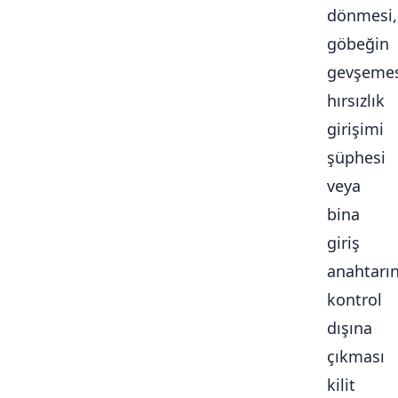
dönmesi,
göbeğin
gevşemes
hırsızlık
girişimi
şüphesi
veya
bina
giriş
anahtarı
kontrol
dışına
çıkması
kilit