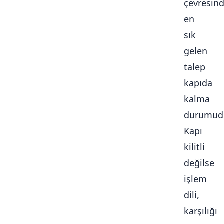
çevresin
en
sık
gelen
talep
kapıda
kalma
durumudu
Kapı
kilitli
değilse
işlem
dili,
karşılığı