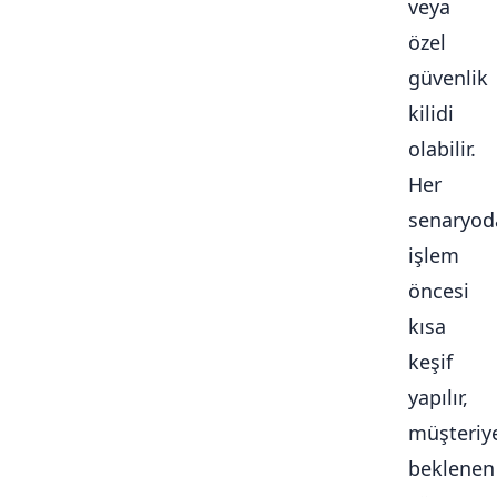
veya
özel
güvenlik
kilidi
olabilir.
Her
senaryod
işlem
öncesi
kısa
keşif
yapılır,
müşteriy
beklenen