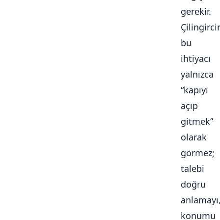
gerekir.
Çilingirc
bu
ihtiyacı
yalnızca
“kapıyı
açıp
gitmek”
olarak
görmez;
talebi
doğru
anlamayı
konumu