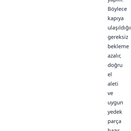
Böylece
kapıya
ulaşıldığ
gereksiz
bekleme
azalır,
doğru
el
aleti
ve
uygun
yedek
parça
hazır