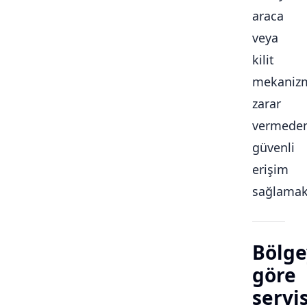
araca
veya
kilit
mekaniz
zarar
vermede
güvenli
erişim
sağlamakt
Bölge
göre
servi