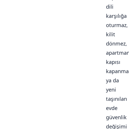
dili
karşılığa
oturmaz,
kilit
dönmez,
apartma
kapısı
kapanma
ya da
yeni
taşınılan
evde
güvenlik
değişimi