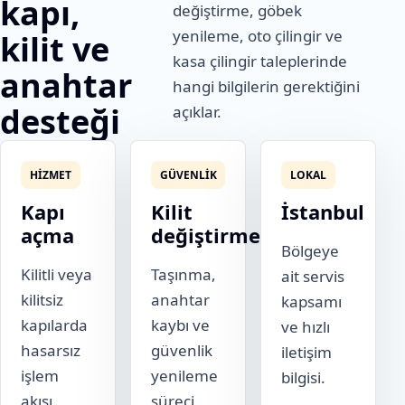
kapı,
değiştirme, göbek
yenileme, oto çilingir ve
kilit ve
kasa çilingir taleplerinde
anahtar
hangi bilgilerin gerektiğini
desteği
açıklar.
HIZMET
GÜVENLIK
LOKAL
Kapı
Kilit
İstanbul
açma
değiştirme
Bölgeye
Kilitli veya
Taşınma,
ait servis
kilitsiz
anahtar
kapsamı
kapılarda
kaybı ve
ve hızlı
hasarsız
güvenlik
iletişim
işlem
yenileme
bilgisi.
akışı.
süreci.