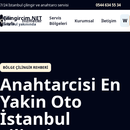
7/24 İstanbul çilingir ve anahtarcı servisi
0544 634 55 34
Çilingircim.NET
Ana
Servis
Ç
W
Hizmetler
Kurumsal
İletişim
Sayfa
Bölgeleri
İstanbul yakınında
BÖLGE ÇILINGIR REHBERI
Anahtarcisi En
Yakin Oto
İstanbul