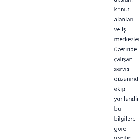
konut
alanları
ve iş
merkezle
üzerinde
çalışan
servis
düzenind
ekip
yönlendi
bu
bilgilere
göre
yapılır.