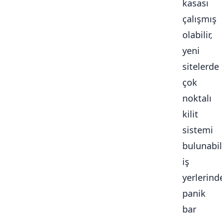
kasası
çalışmış
olabilir,
yeni
sitelerde
çok
noktalı
kilit
sistemi
bulunabili
iş
yerlerind
panik
bar