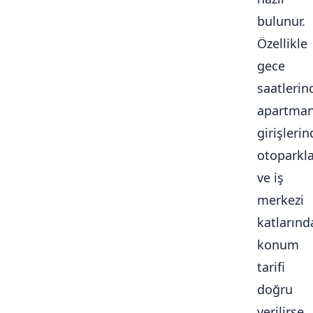
bulunur.
Özellikle
gece
saatlerin
apartma
girişlerin
otoparkl
ve iş
merkezi
katlarınd
konum
tarifi
doğru
verilirse