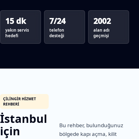
15 dk
7/24
2002
yakın servis
telefon
alan adı
hedefi
desteği
geçmişi
ÇILINGIR HIZMET
REHBERI
İstanbul
Bu rehber, bulunduğunuz
için
bölgede kapı açma, kilit