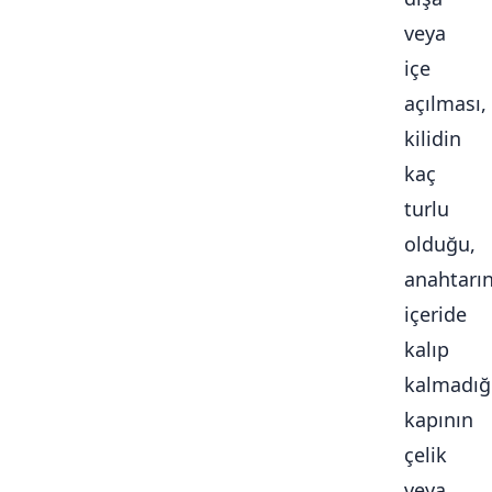
veya
içe
açılması,
kilidin
kaç
turlu
olduğu,
anahtarı
içeride
kalıp
kalmadığ
kapının
çelik
veya