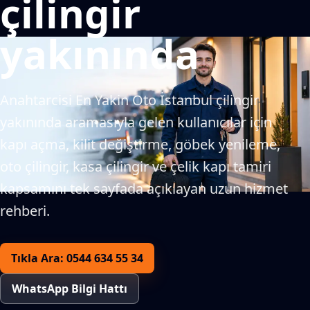
çilingir
yakınında
Anahtarcisi En Yakin Oto İstanbul çilingir
yakınında aramasıyla gelen kullanıcılar için
kapı açma, kilit değiştirme, göbek yenileme,
oto çilingir, kasa çilingir ve çelik kapı tamiri
kapsamını tek sayfada açıklayan uzun hizmet
rehberi.
Tıkla Ara: 0544 634 55 34
WhatsApp Bilgi Hattı