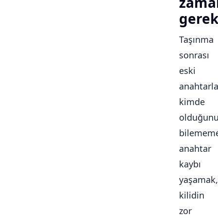
zama
gerek
Taşınma
sonrası
eski
anahtarla
kimde
olduğun
bilememe
anahtar
kaybı
yaşamak,
kilidin
zor