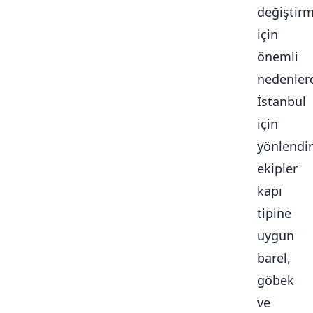
değiştir
için
önemli
nedenlerd
İstanbul
için
yönlendir
ekipler
kapı
tipine
uygun
barel,
göbek
ve