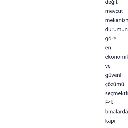
değil,
mevcut
mekaniz
durumun
göre
en
ekonomi
ve
güvenli
çözümü
seçmektir
Eski
binalarda
kapı