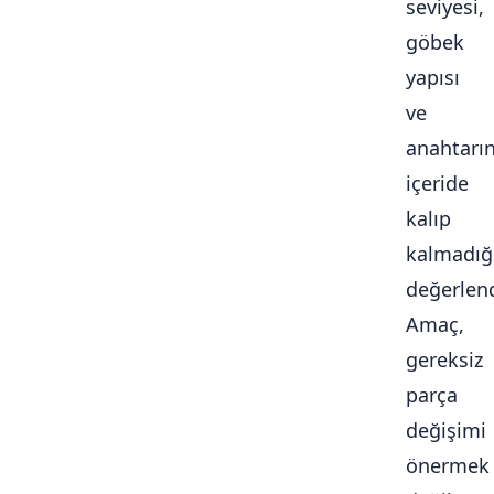
seviyesi,
göbek
yapısı
ve
anahtarı
içeride
kalıp
kalmadığ
değerlendi
Amaç,
gereksiz
parça
değişimi
önermek