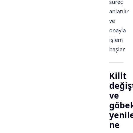
süreç
anlatılır
ve
onayla
işlem
başlar.
Kilit
değiş
ve
göbe
yeni
ne