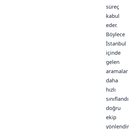
süreç
kabul
eder.
Böylece
İstanbul
içinde
gelen
aramalar
daha
hızlı
sınıflandır
doğru
ekip
yönlendiri