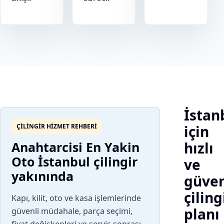
İstan
ÇILINGIR HIZMET REHBERI
için
Anahtarcisi En Yakin
hızlı
Oto İstanbul çilingir
ve
yakınında
güven
çiling
Kapı, kilit, oto ve kasa işlemlerinde
planı
güvenli müdahale, parça seçimi,