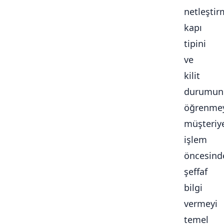
netleştir
kapı
tipini
ve
kilit
durumun
öğrenmey
müşteriy
işlem
öncesind
şeffaf
bilgi
vermeyi
temel