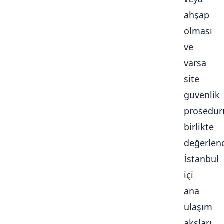
ahşap
olması
ve
varsa
site
güvenlik
prosedür
birlikte
değerlendi
İstanbul
içi
ana
ulaşım
aksları,