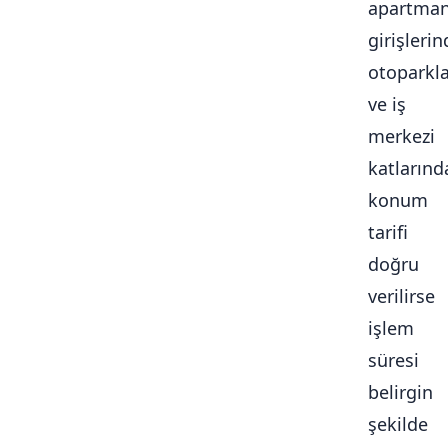
apartma
girişlerin
otoparkl
ve iş
merkezi
katlarınd
konum
tarifi
doğru
verilirse
işlem
süresi
belirgin
şekilde