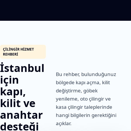
ÇILINGIR HIZMET
REHBERI
İstanbul
Bu rehber, bulunduğunuz
için
bölgede kapı açma, kilit
kapı,
değiştirme, göbek
yenileme, oto çilingir ve
kilit ve
kasa çilingir taleplerinde
anahtar
hangi bilgilerin gerektiğini
desteği
açıklar.