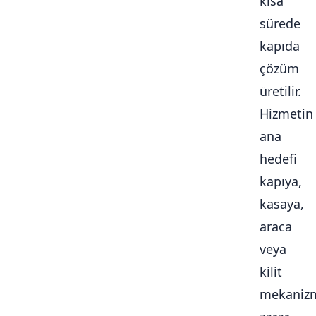
kısa
sürede
kapıda
çözüm
üretilir.
Hizmetin
ana
hedefi
kapıya,
kasaya,
araca
veya
kilit
mekaniz