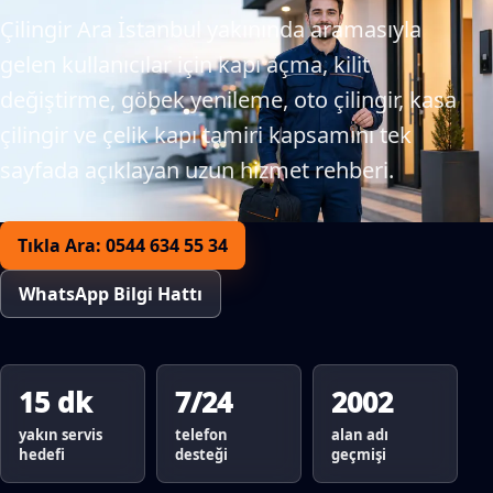
Çilingir Ara İstanbul yakınında aramasıyla
gelen kullanıcılar için kapı açma, kilit
değiştirme, göbek yenileme, oto çilingir, kasa
çilingir ve çelik kapı tamiri kapsamını tek
sayfada açıklayan uzun hizmet rehberi.
Tıkla Ara: 0544 634 55 34
WhatsApp Bilgi Hattı
15 dk
7/24
2002
yakın servis
telefon
alan adı
hedefi
desteği
geçmişi