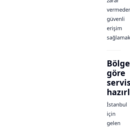
zarar
vermede
güvenli
erişim
sağlamakt
Bölge
göre
servi
hazırl
İstanbul
için
gelen