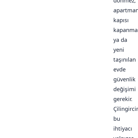
dönmez,
apartma
kapısı
kapanma
ya da
yeni
taşınılan
evde
güvenlik
değişimi
gerekir.
Çilingirc
bu
ihtiyacı