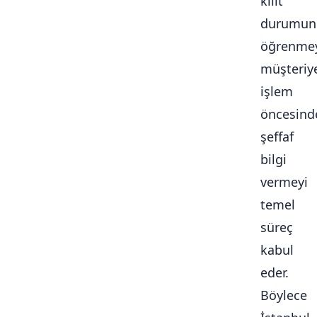
kilit
durumun
öğrenmey
müşteriy
işlem
öncesind
şeffaf
bilgi
vermeyi
temel
süreç
kabul
eder.
Böylece