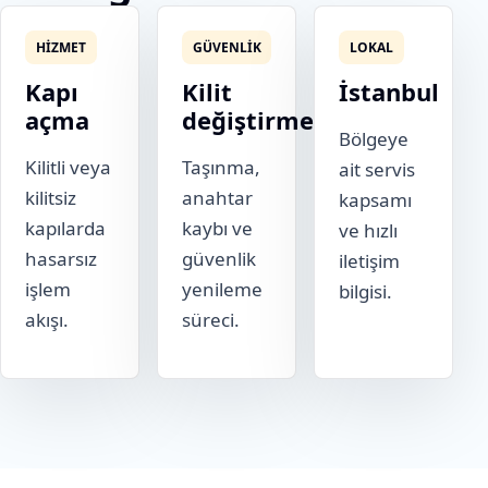
HIZMET
GÜVENLIK
LOKAL
Kapı
Kilit
İstanbul
açma
değiştirme
Bölgeye
Kilitli veya
Taşınma,
ait servis
kilitsiz
anahtar
kapsamı
kapılarda
kaybı ve
ve hızlı
hasarsız
güvenlik
iletişim
işlem
yenileme
bilgisi.
akışı.
süreci.