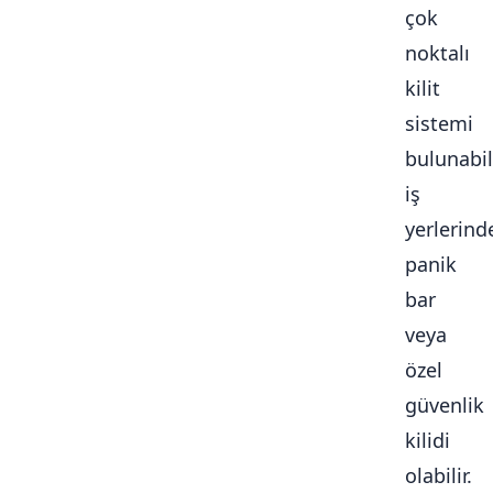
çok
noktalı
kilit
sistemi
bulunabili
iş
yerlerind
panik
bar
veya
özel
güvenlik
kilidi
olabilir.