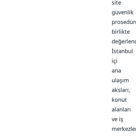
site
güvenlik
prosedür
birlikte
değerlendi
İstanbul
içi
ana
ulaşım
aksları,
konut
alanları
ve iş
merkezle