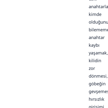
anahtarla
kimde
olduğun
bilememe
anahtar
kaybı
yaşamak,
kilidin
zor
dönmesi,
göbeğin
gevşemes
hırsızlık
girişimi