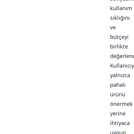
kullanım
sıklığını
ve
bütçeyi
birlikte
değerlendi
Kullanıcı
yalnızca
pahalı
ürünü
önermek
yerine
ihtiyaca
uygun