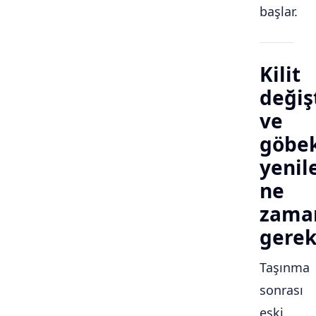
başlar.
Kilit
değiş
ve
göbe
yeni
ne
zama
gerek
Taşınma
sonrası
eski