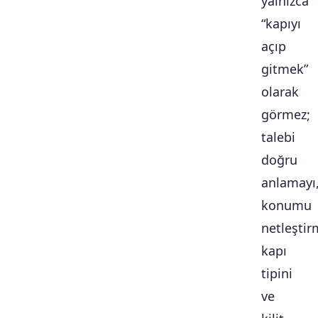
yalnızca
“kapıyı
açıp
gitmek”
olarak
görmez;
talebi
doğru
anlamayı
konumu
netleştir
kapı
tipini
ve