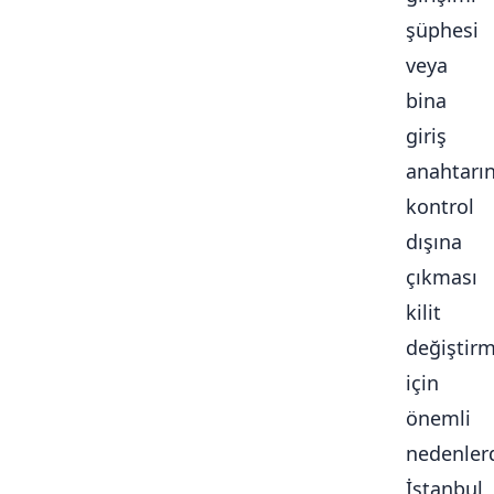
şüphesi
veya
bina
giriş
anahtarı
kontrol
dışına
çıkması
kilit
değiştir
için
önemli
nedenlerd
İstanbul