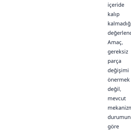
içeride
kalıp
kalmadığ
değerlendi
Amaç,
gereksiz
parça
değişimi
önermek
değil,
mevcut
mekaniz
durumun
göre