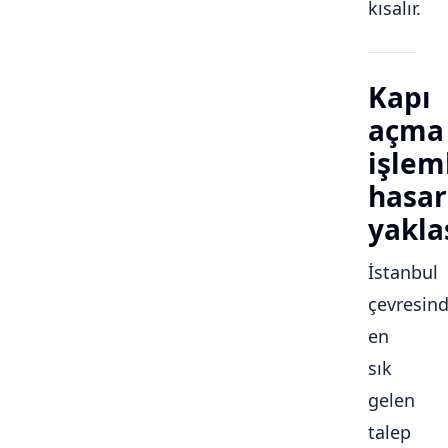
kısalır.
Kapı
açma
işlem
hasar
yakla
İstanbul
çevresin
en
sık
gelen
talep