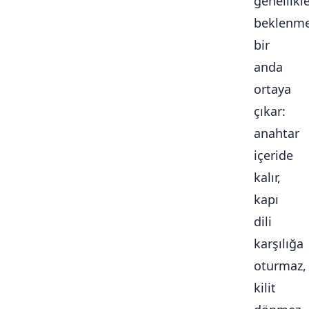
genellikl
beklenme
bir
anda
ortaya
çıkar:
anahtar
içeride
kalır,
kapı
dili
karşılığa
oturmaz,
kilit