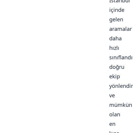
İstanbul
içinde
gelen
aramalar
daha
hızlı
sınıflandır
doğru
ekip
yönlendiri
ve
mümkün
olan
en