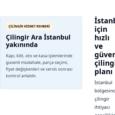
İstan
ÇILINGIR HIZMET REHBERI
için
Çilingir Ara İstanbul
hızlı
yakınında
ve
güven
Kapı, kilit, oto ve kasa işlemlerinde
çiling
güvenli müdahale, parça seçimi,
fiyat değişkenleri ve servis sonrası
planı
kontrol anlatılır.
İstanbul
bölgesin
çilingir
ihtiyacı