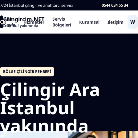
7/24 İstanbul çilingir ve anahtarcı servisi
0544 634 55 34
Çilingircim.NET
Ana
Servis
Ç
W
Hizmetler
Kurumsal
İletişim
Sayfa
Bölgeleri
İstanbul yakınında
BÖLGE ÇILINGIR REHBERI
Çilingir Ara
İstanbul
yakınında