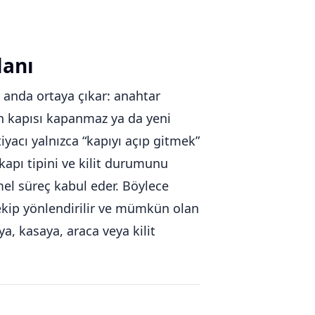
lanı
r anda ortaya çıkar: anahtar
man kapısı kapanmaz ya da yeni
iyacı yalnızca “kapıyı açıp gitmek”
apı tipini ve kilit durumunu
el süreç kabul eder. Böylece
u ekip yönlendirilir ve mümkün olan
a, kasaya, araca veya kilit