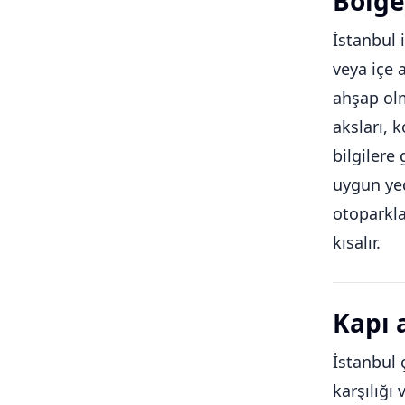
Bölge
İstanbul 
veya içe 
ahşap olm
aksları, 
bilgilere
uygun yed
otoparkla
kısalır.
Kapı 
İstanbul 
karşılığı 