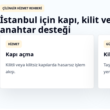
ÇILINGIR HIZMET REHBERI
İstanbul için kapı, kilit v
anahtar desteği
HIZMET
GÜ
Kapı açma
Ki
Kilitli veya kilitsiz kapılarda hasarsız işlem
Taş
akışı.
yen