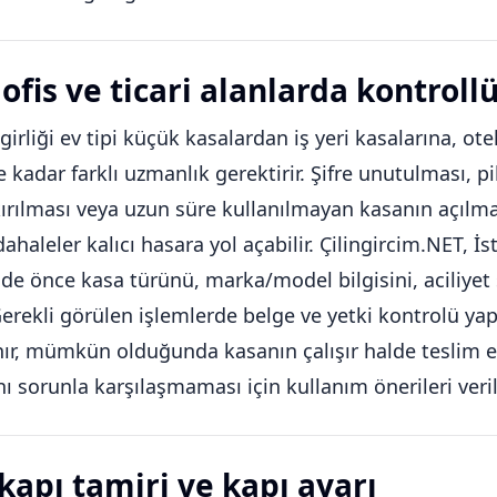
ofis ve ticari alanlarda kontroll
girliği ev tipi küçük kasalardan iş yeri kasalarına, otel
 kadar farklı uzmanlık gerektirir. Şifre unutulması, 
ırılması veya uzun süre kullanılmayan kasanın açılm
haleler kalıcı hasara yol açabilir. Çilingircim.NET, İ
nde önce kasa türünü, marka/model bilgisini, aciliyet
Gerekli görülen işlemlerde belge ve yetki kontrolü yapıl
ınır, mümkün olduğunda kasanın çalışır halde teslim 
nı sorunla karşılaşmaması için kullanım önerileri verili
 kapı tamiri ve kapı ayarı