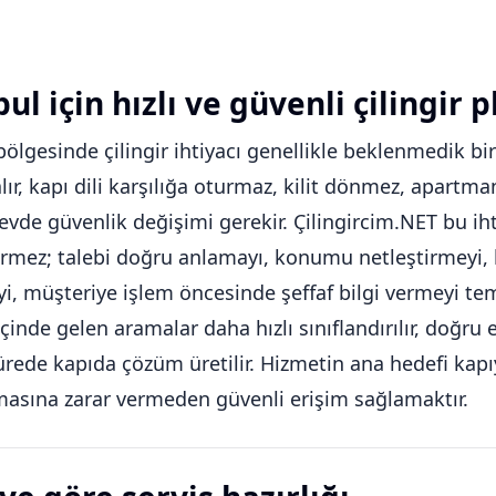
ul için hızlı ve güvenli çilingir p
bölgesinde çilingir ihtiyacı genellikle beklenmedik bi
alır, kapı dili karşılığa oturmaz, kilit dönmez, apart
 evde güvenlik değişimi gerekir. Çilingircim.NET bu iht
rmez; talebi doğru anlamayı, konumu netleştirmeyi, k
, müşteriye işlem öncesinde şeffaf bilgi vermeyi tem
içinde gelen aramalar daha hızlı sınıflandırılır, doğr
ürede kapıda çözüm üretilir. Hizmetin ana hedefi kapıy
asına zarar vermeden güvenli erişim sağlamaktır.