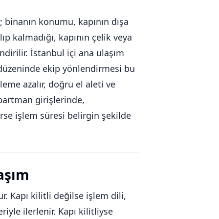
az; binanın konumu, kapının dışa
alıp kalmadığı, kapının çelik veya
irilir. İstanbul içi ana ulaşım
s düzeninde ekip yönlendirmesi bu
leme azalır, doğru el aleti ve
partman girişlerinde,
rse işlem süresi belirgin şekilde
laşım
Kapı kilitli değilse işlem dili,
le ilerlenir. Kapı kilitliyse