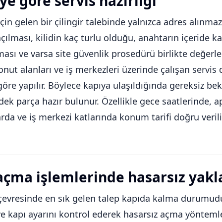
ye göre servis hazırlığı
için gelen bir çilingir talebinde yalnızca adres alınm
açılması, kilidin kaç turlu olduğu, anahtarın içeride k
ası ve varsa site güvenlik prosedürü birlikte değerlend
konut alanları ve iş merkezleri üzerinde çalışan servi
 göre yapılır. Böylece kapıya ulaşıldığında gereksiz bek
ek parça hazır bulunur. Özellikle gece saatlerinde, a
rda ve iş merkezi katlarında konum tarifi doğru verili
açma işlemlerinde hasarsız yak
çevresinde en sık gelen talep kapıda kalma durumudur. 
ve kapı ayarını kontrol ederek hasarsız açma yöntemleriy