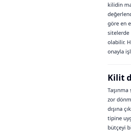
kilidin m
değerlen
göre en e
sitelerde 
olabilir.
onayla iş
Kilit
Taşınma s
zor dönme
dışına çı
tipine uy
bütçeyi b