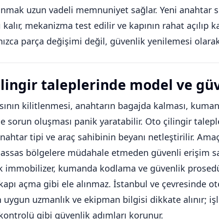
mak uzun vadeli memnuniyet sağlar. Yeni anahtar set
ı kalır, mekanizma test edilir ve kapının rahat açılıp k
nızca parça değişimi değil, güvenlik yenilemesi olara
ilingir taleplerinde model ve gü
sının kilitlenmesi, anahtarın bagajda kalması, kum
e sorun oluşması panik yaratabilir. Oto çilingir talepl
ahtar tipi ve araç sahibinin beyanı netleştirilir. Am
i hassas bölgelere müdahale etmeden güvenli erişim 
k immobilizer, kumanda kodlama ve güvenlik prosedü
kapı açma gibi ele alınmaz. İstanbul ve çevresinde ot
n uygun uzmanlık ve ekipman bilgisi dikkate alınır; i
 kontrolü gibi güvenlik adımları korunur.