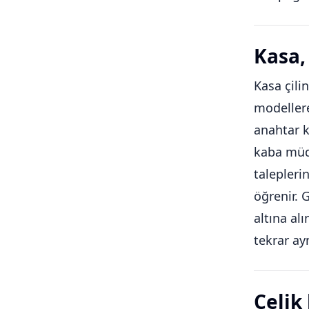
Kasa, 
Kasa çilin
modellere
anahtar k
kaba müda
talepleri
öğrenir. 
altına al
tekrar ay
Çelik