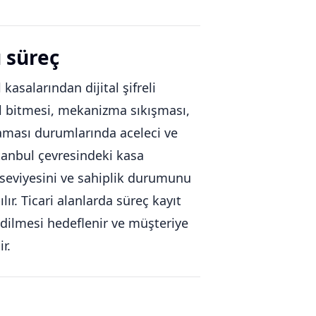
ü süreç
 kasalarından dijital şifreli
pil bitmesi, mekanizma sıkışması,
aması durumlarında aceleci ve
stanbul çevresindeki kasa
 seviyesini ve sahiplik durumunu
ır. Ticari alanlarda süreç kayıt
edilmesi hedeflenir ve müşteriye
r.