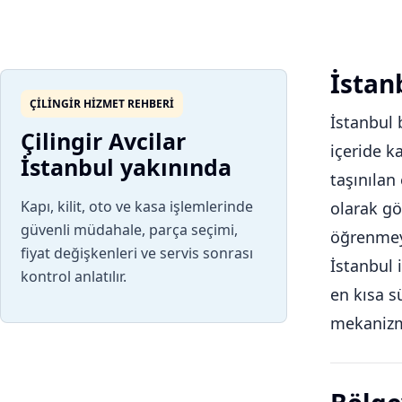
İstanb
ÇILINGIR HIZMET REHBERI
İstanbul 
Çilingir Avcilar
içeride k
İstanbul yakınında
taşınılan
Kapı, kilit, oto ve kasa işlemlerinde
olarak gö
güvenli müdahale, parça seçimi,
öğrenmeyi
fiyat değişkenleri ve servis sonrası
İstanbul 
kontrol anlatılır.
en kısa s
mekanizm