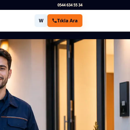
0544 634 55 34
W
Tıkla Ara