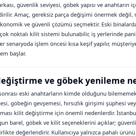
arkası, güvenlik seviyesi, göbek yapısı ve anahtarın i
dirilir. Amaç, gereksiz parça değişimi önermek değ
konomik ve güvenli çözümü seçmektir. Eski binalarda k
çok noktalı kilit sistemi bulunabilir, iş yerlerinde pan
 Her senaryoda işlem öncesi kısa keşif yapılır, müşteriy
lem başlar.
 değiştirme ve göbek yenileme n
onrası eski anahtarların kimde olduğunu bilememek,
si, göbeğin gevşemesi, hırsızlık girişimi şüphesi vey
kması kilit değiştirme için önemli nedenlerdir. İstanbu
gun barel, göbek ve kilit seçeneklerini açıklar; güvenli
irlikte değerlendirir. Kullanıcıya yalnızca pahalı ürü