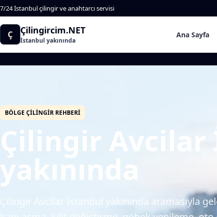
7/24 İstanbul çilingir ve anahtarcı servisi
Çilingircim.NET
Ç
Ana Sayfa
İstanbul yakınında
BÖLGE ÇILINGIR REHBERI
Çilingir Avcilar
yakınında
Çilingir Avcilar İstanbul yakınında aramasıyla gele
kapı açma, kilit değiştirme, göbek yenileme, oto çi