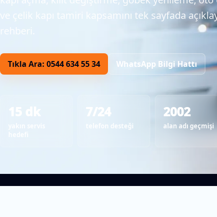
ve çelik kapı tamiri kapsamını tek sayfada açıkl
rehberi.
Tıkla Ara: 0544 634 55 34
WhatsApp Bilgi Hattı
15 dk
7/24
2002
yakın servis
telefon desteği
alan adı geçmişi
hedefi