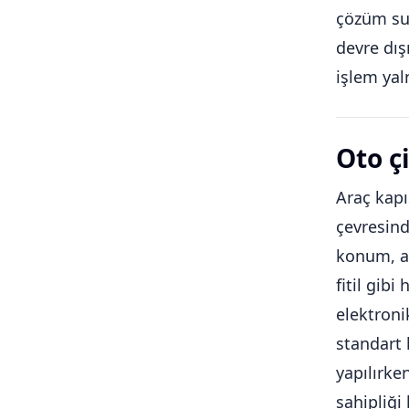
çözüm sun
devre dış
işlem yal
Oto ç
Araç kapı
çevresind
konum, an
fitil gib
elektroni
standart 
yapılırke
sahipliği