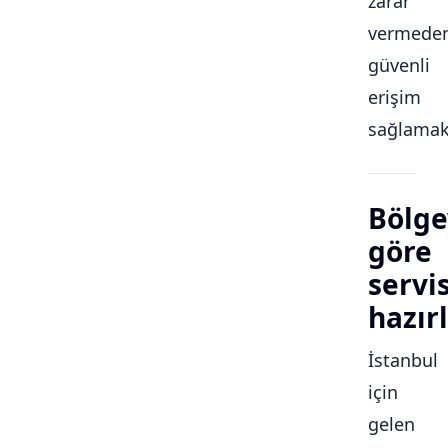
zarar
vermede
güvenli
erişim
sağlamakt
Bölge
göre
servi
hazırl
İstanbul
için
gelen