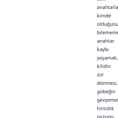
anahtarla
kimde
olduğun
bilememe
anahtar
kaybı
yaşamak,
kilidin
zor
dönmesi,
göbeğin
gevşemes
hırsızlık
girişimi