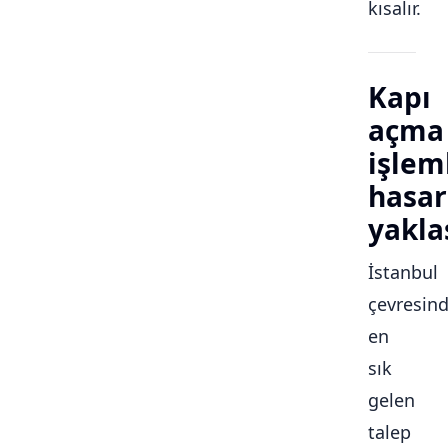
kısalır.
Kapı
açma
işlem
hasar
yakla
İstanbul
çevresin
en
sık
gelen
talep