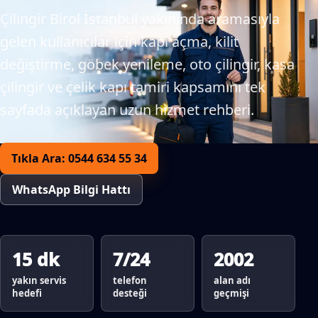
Çilingir Birol İstanbul yakınında aramasıyla
gelen kullanıcılar için kapı açma, kilit
değiştirme, göbek yenileme, oto çilingir, kasa
çilingir ve çelik kapı tamiri kapsamını tek
sayfada açıklayan uzun hizmet rehberi.
Tıkla Ara: 0544 634 55 34
WhatsApp Bilgi Hattı
15 dk
7/24
2002
yakın servis
telefon
alan adı
hedefi
desteği
geçmişi