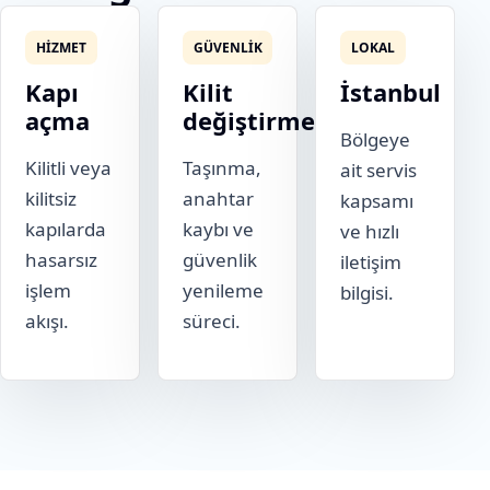
HIZMET
GÜVENLIK
LOKAL
Kapı
Kilit
İstanbul
açma
değiştirme
Bölgeye
Kilitli veya
Taşınma,
ait servis
kilitsiz
anahtar
kapsamı
kapılarda
kaybı ve
ve hızlı
hasarsız
güvenlik
iletişim
işlem
yenileme
bilgisi.
akışı.
süreci.