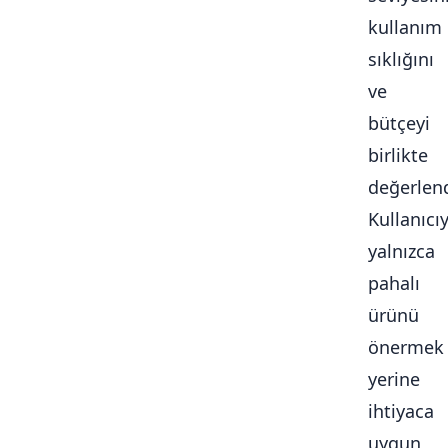
kullanım
sıklığını
ve
bütçeyi
birlikte
değerlendi
Kullanıcı
yalnızca
pahalı
ürünü
önermek
yerine
ihtiyaca
uygun