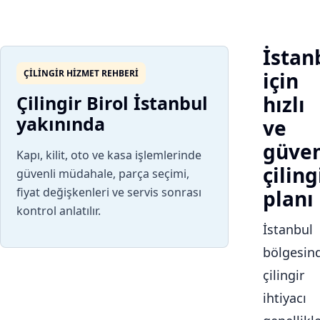
İstan
ÇILINGIR HIZMET REHBERI
için
Çilingir Birol İstanbul
hızlı
yakınında
ve
güven
Kapı, kilit, oto ve kasa işlemlerinde
çiling
güvenli müdahale, parça seçimi,
fiyat değişkenleri ve servis sonrası
planı
kontrol anlatılır.
İstanbul
bölgesin
çilingir
ihtiyacı