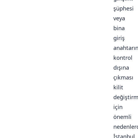
şüphesi
veya
bina
giriş
anahtarı
kontrol
dışına
çıkması
kilit
değiştir
için
önemli
nedenlerd
İstanbul