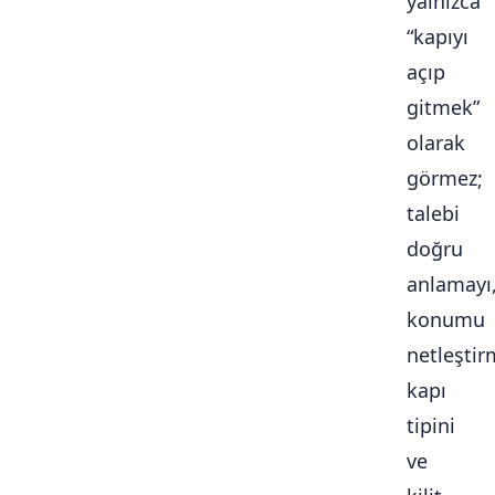
yalnızca
“kapıyı
açıp
gitmek”
olarak
görmez;
talebi
doğru
anlamayı
konumu
netleştir
kapı
tipini
ve