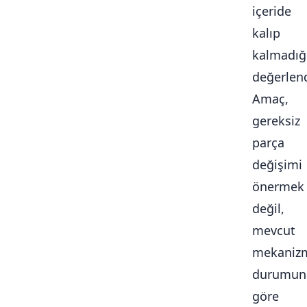
içeride
kalıp
kalmadığ
değerlendi
Amaç,
gereksiz
parça
değişimi
önermek
değil,
mevcut
mekaniz
durumun
göre