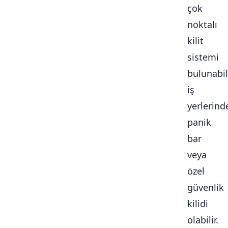
çok
noktalı
kilit
sistemi
bulunabili
iş
yerlerind
panik
bar
veya
özel
güvenlik
kilidi
olabilir.