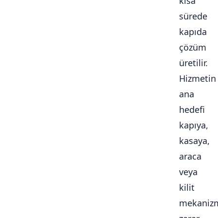
kısa
sürede
kapıda
çözüm
üretilir.
Hizmetin
ana
hedefi
kapıya,
kasaya,
araca
veya
kilit
mekaniz