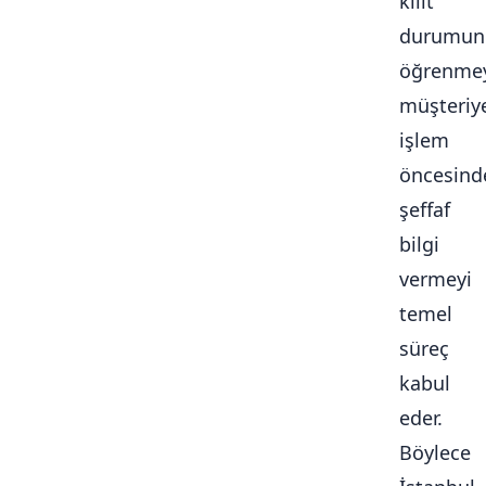
kilit
durumun
öğrenmey
müşteriy
işlem
öncesind
şeffaf
bilgi
vermeyi
temel
süreç
kabul
eder.
Böylece