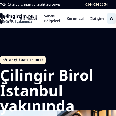
7/24 İstanbul çilingir ve anahtarcı servisi
0544 634 55 34
Çilingircim.NET
Ana
Servis
Ç
W
Hizmetler
Kurumsal
İletişim
Sayfa
Bölgeleri
İstanbul yakınında
BÖLGE ÇILINGIR REHBERI
Çilingir Birol
İstanbul
yakınında