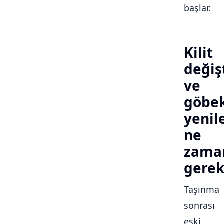
başlar.
Kilit
değiş
ve
göbe
yeni
ne
zama
gerek
Taşınma
sonrası
eski