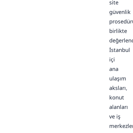
site
güvenlik
prosedür
birlikte
değerlendi
İstanbul
içi
ana
ulaşım
aksları,
konut
alanları
ve iş
merkezle