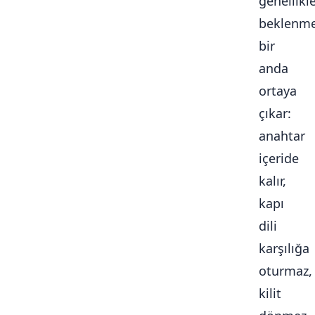
genellikl
beklenme
bir
anda
ortaya
çıkar:
anahtar
içeride
kalır,
kapı
dili
karşılığa
oturmaz,
kilit