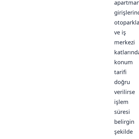
apartma
girişlerin
otoparkl
ve iş
merkezi
katlarınd
konum
tarifi
doğru
verilirse
işlem
süresi
belirgin
şekilde