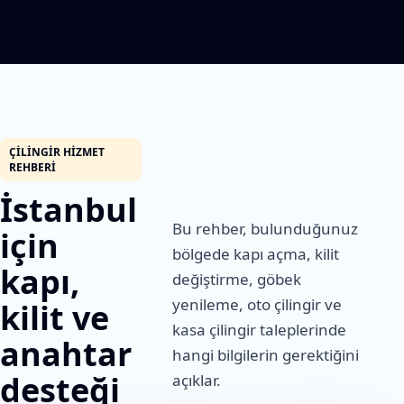
ÇILINGIR HIZMET
REHBERI
İstanbul
Bu rehber, bulunduğunuz
için
bölgede kapı açma, kilit
kapı,
değiştirme, göbek
yenileme, oto çilingir ve
kilit ve
kasa çilingir taleplerinde
anahtar
hangi bilgilerin gerektiğini
desteği
açıklar.