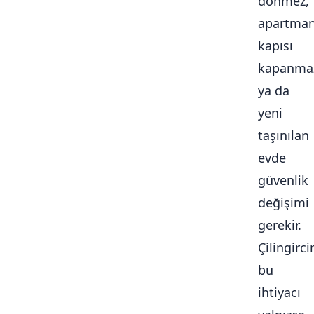
dönmez,
apartma
kapısı
kapanma
ya da
yeni
taşınılan
evde
güvenlik
değişimi
gerekir.
Çilingirc
bu
ihtiyacı