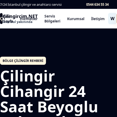
7/24 İstanbul çilingir ve anahtarcı servisi
0544 634 55 34
Çilingircim.NET
Ana
Servis
Ç
W
Hizmetler
Kurumsal
İletişim
Sayfa
Bölgeleri
İstanbul yakınında
BÖLGE ÇILINGIR REHBERI
Çilingir
Cihangir 24
Saat Beyoglu