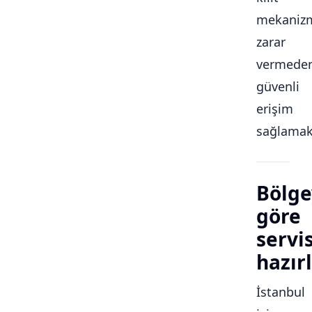
mekaniz
zarar
vermede
güvenli
erişim
sağlamakt
Bölge
göre
servi
hazırl
İstanbul