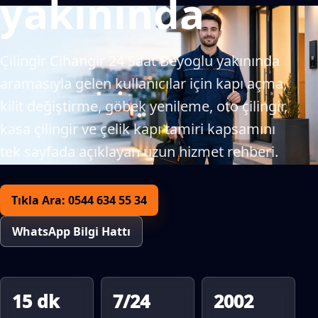
yakınında
Çilingir Cihangir 24 Saat Beyoglu yakınında
aramasıyla gelen kullanıcılar için kapı açma,
kilit değiştirme, göbek yenileme, oto çilingir,
kasa çilingir ve çelik kapı tamiri kapsamını
tek sayfada açıklayan uzun hizmet rehberi.
Tıkla Ara: 0544 634 55 34
WhatsApp Bilgi Hattı
15 dk
7/24
2002