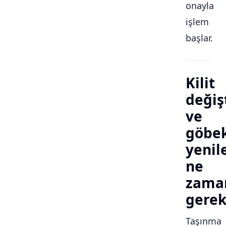
onayla
işlem
başlar.
Kilit
değiş
ve
göbe
yeni
ne
zama
gerek
Taşınma