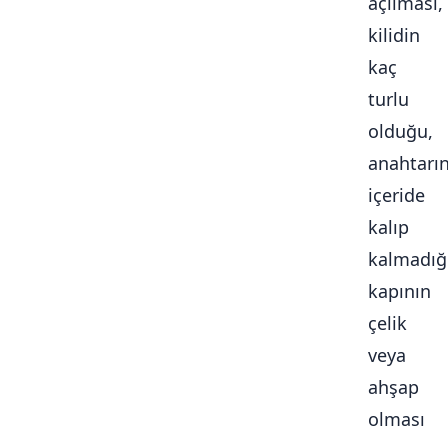
açılması,
kilidin
kaç
turlu
olduğu,
anahtarı
içeride
kalıp
kalmadığ
kapının
çelik
veya
ahşap
olması