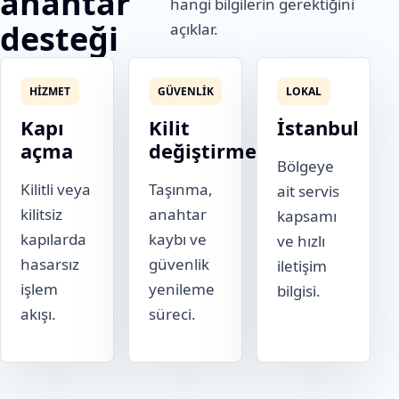
anahtar
hangi bilgilerin gerektiğini
desteği
açıklar.
HIZMET
GÜVENLIK
LOKAL
Kapı
Kilit
İstanbul
açma
değiştirme
Bölgeye
Kilitli veya
Taşınma,
ait servis
kilitsiz
anahtar
kapsamı
kapılarda
kaybı ve
ve hızlı
hasarsız
güvenlik
iletişim
işlem
yenileme
bilgisi.
akışı.
süreci.