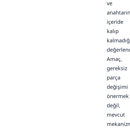
ve
anahtarı
içeride
kalıp
kalmadığ
değerlendi
Amaç,
gereksiz
parça
değişimi
önermek
değil,
mevcut
mekaniz