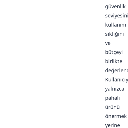
güvenlik
seviyesini
kullanım
sıklığını
ve
bütçeyi
birlikte
değerlendi
Kullanıcı
yalnızca
pahalı
ürünü
önermek
yerine