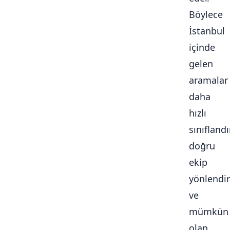
Böylece
İstanbul
içinde
gelen
aramalar
daha
hızlı
sınıflandır
doğru
ekip
yönlendiri
ve
mümkün
olan