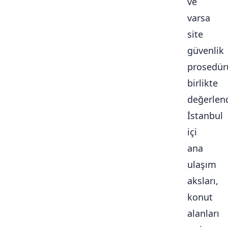
ve
varsa
site
güvenlik
prosedür
birlikte
değerlendi
İstanbul
içi
ana
ulaşım
aksları,
konut
alanları