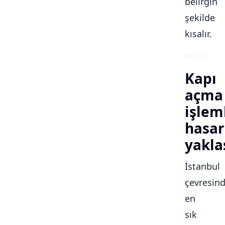
belirgin
şekilde
kısalır.
Kapı
açma
işlem
hasar
yakla
İstanbul
çevresin
en
sık