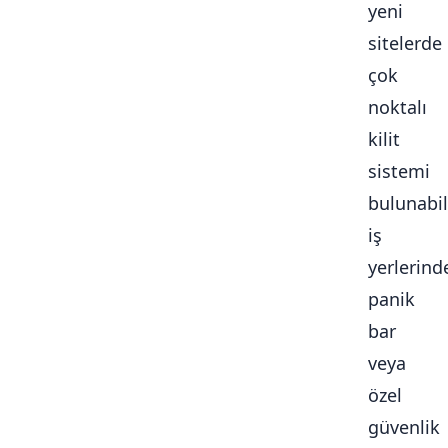
yeni
sitelerde
çok
noktalı
kilit
sistemi
bulunabili
iş
yerlerind
panik
bar
veya
özel
güvenlik