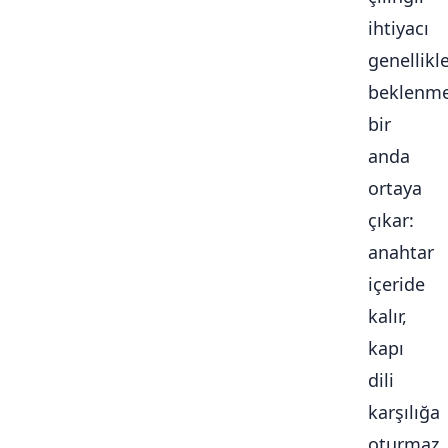
ihtiyacı
genellikl
beklenme
bir
anda
ortaya
çıkar:
anahtar
içeride
kalır,
kapı
dili
karşılığa
oturmaz,