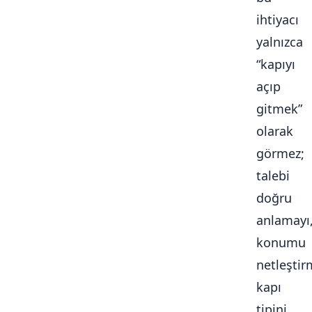
ihtiyacı
yalnızca
“kapıyı
açıp
gitmek”
olarak
görmez;
talebi
doğru
anlamayı
konumu
netleştir
kapı
tipini