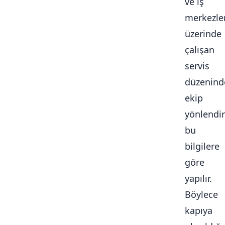
ve iş
merkezle
üzerinde
çalışan
servis
düzenind
ekip
yönlendi
bu
bilgilere
göre
yapılır.
Böylece
kapıya