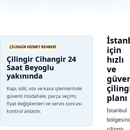
İstan
ÇILINGIR HIZMET REHBERI
için
Çilingir Cihangir 24
hızlı
Saat Beyoglu
ve
yakınında
güven
çiling
Kapı, kilit, oto ve kasa işlemlerinde
planı
güvenli müdahale, parça seçimi,
fiyat değişkenleri ve servis sonrası
İstanbul
kontrol anlatılır.
bölgesin
çilingir