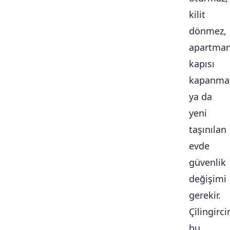
kilit
dönmez,
apartma
kapısı
kapanma
ya da
yeni
taşınılan
evde
güvenlik
değişimi
gerekir.
Çilingirc
bu