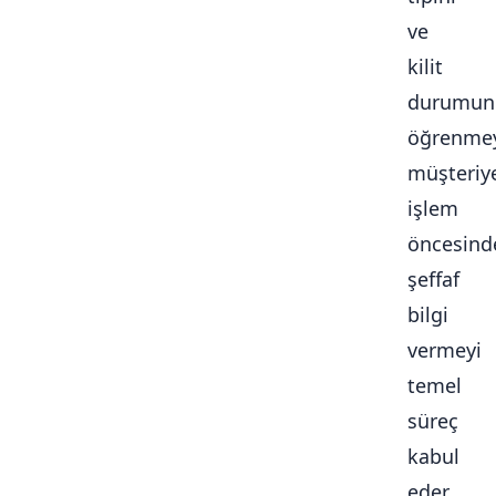
ve
kilit
durumun
öğrenmey
müşteriy
işlem
öncesind
şeffaf
bilgi
vermeyi
temel
süreç
kabul
eder.