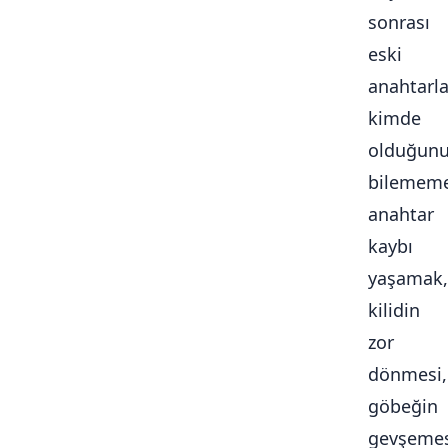
sonrası
eski
anahtarla
kimde
olduğun
bilememe
anahtar
kaybı
yaşamak,
kilidin
zor
dönmesi,
göbeğin
gevşemes