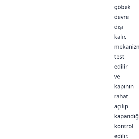
göbek
devre
dışı
kalır,
mekaniz
test
edilir
ve
kapının
rahat
açılıp
kapandığ
kontrol
edilir.