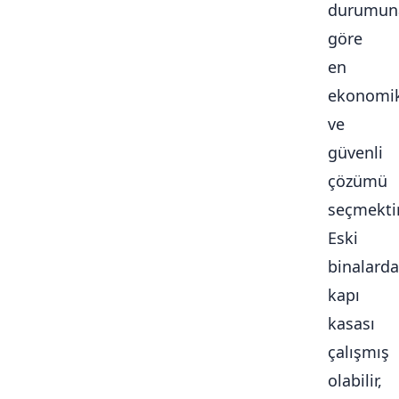
durumun
göre
en
ekonomi
ve
güvenli
çözümü
seçmektir
Eski
binalarda
kapı
kasası
çalışmış
olabilir,