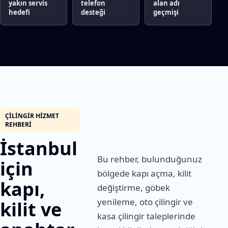
yakın servis
telefon
alan adı
hedefi
desteği
geçmişi
ÇILINGIR HIZMET
REHBERI
İstanbul
Bu rehber, bulunduğunuz
için
bölgede kapı açma, kilit
kapı,
değiştirme, göbek
yenileme, oto çilingir ve
kilit ve
kasa çilingir taleplerinde