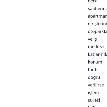
gece
saatlerin
apartma
girişlerin
otoparkl
ve iş
merkezi
katlarınd
konum
tarifi
doğru
verilirse
işlem
süresi