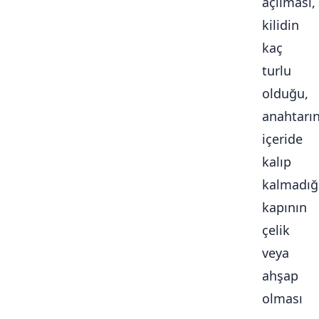
açılması,
kilidin
kaç
turlu
olduğu,
anahtarı
içeride
kalıp
kalmadığ
kapının
çelik
veya
ahşap
olması