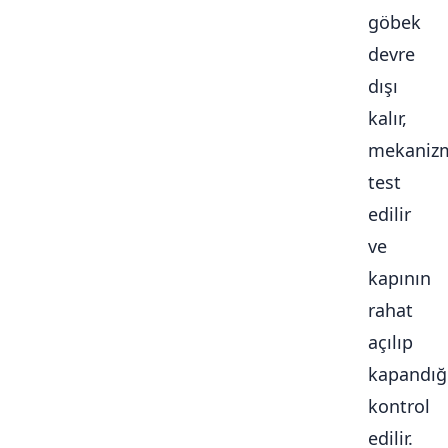
göbek
devre
dışı
kalır,
mekaniz
test
edilir
ve
kapının
rahat
açılıp
kapandığ
kontrol
edilir.