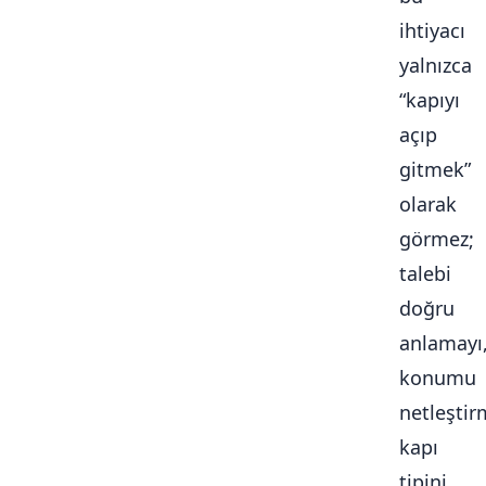
ihtiyacı
yalnızca
“kapıyı
açıp
gitmek”
olarak
görmez;
talebi
doğru
anlamayı
konumu
netleştir
kapı
tipini