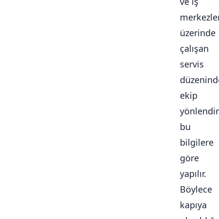
ve iş
merkezle
üzerinde
çalışan
servis
düzenind
ekip
yönlendi
bu
bilgilere
göre
yapılır.
Böylece
kapıya