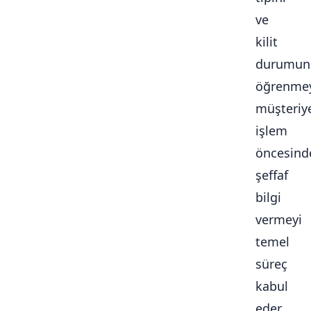
ve
kilit
durumun
öğrenmey
müşteriy
işlem
öncesind
şeffaf
bilgi
vermeyi
temel
süreç
kabul
eder.