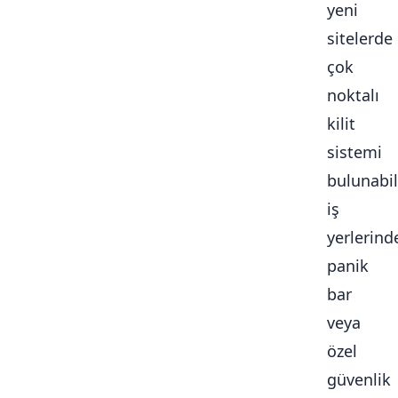
yeni
sitelerde
çok
noktalı
kilit
sistemi
bulunabili
iş
yerlerind
panik
bar
veya
özel
güvenlik