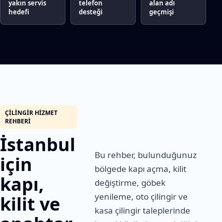
yakın servis
telefon
alan adı
hedefi
desteği
geçmişi
ÇILINGIR HIZMET
REHBERI
İstanbul
Bu rehber, bulunduğunuz
için
bölgede kapı açma, kilit
kapı,
değiştirme, göbek
yenileme, oto çilingir ve
kilit ve
kasa çilingir taleplerinde