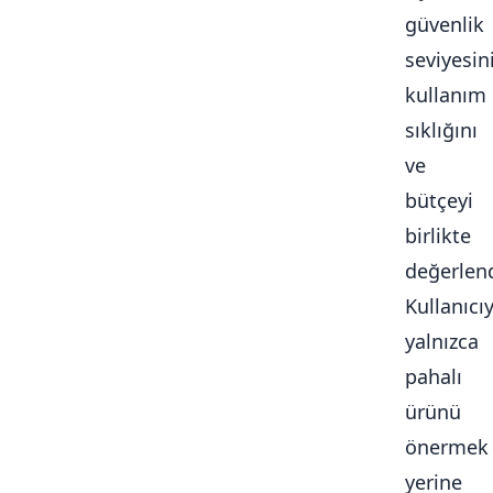
güvenlik
seviyesini
kullanım
sıklığını
ve
bütçeyi
birlikte
değerlendi
Kullanıcı
yalnızca
pahalı
ürünü
önermek
yerine