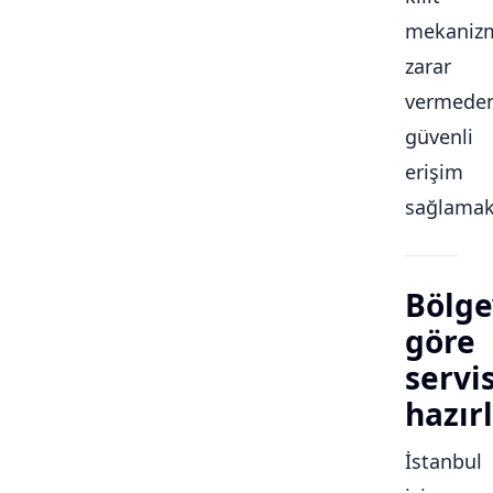
mekaniz
zarar
vermede
güvenli
erişim
sağlamakt
Bölge
göre
servi
hazırl
İstanbul