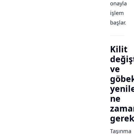
onayla
işlem
başlar.
Kilit
değiş
ve
göbe
yeni
ne
zama
gerek
Taşınma