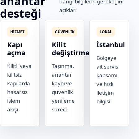
anahtar
hangi bilgilerin gerektiğini
desteği
açıklar.
HIZMET
GÜVENLIK
LOKAL
Kapı
Kilit
İstanbul
açma
değiştirme
Bölgeye
Kilitli veya
Taşınma,
ait servis
kilitsiz
anahtar
kapsamı
kapılarda
kaybı ve
ve hızlı
hasarsız
güvenlik
iletişim
işlem
yenileme
bilgisi.
akışı.
süreci.