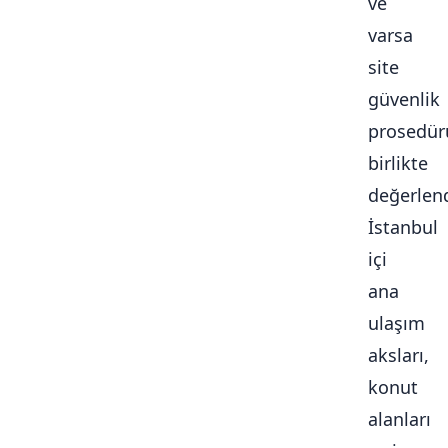
ve
varsa
site
güvenlik
prosedür
birlikte
değerlendi
İstanbul
içi
ana
ulaşım
aksları,
konut
alanları