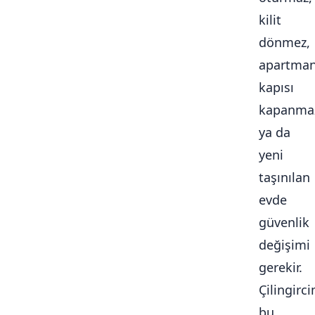
kilit
dönmez,
apartma
kapısı
kapanma
ya da
yeni
taşınılan
evde
güvenlik
değişimi
gerekir.
Çilingirc
bu