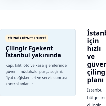
İstan
ÇILINGIR HIZMET REHBERI
için
Çilingir Egekent
hızlı
İstanbul yakınında
ve
güven
Kapı, kilit, oto ve kasa işlemlerinde
çiling
güvenli müdahale, parça seçimi,
fiyat değişkenleri ve servis sonrası
planı
kontrol anlatılır.
İstanbul
bölgesin
çilingir