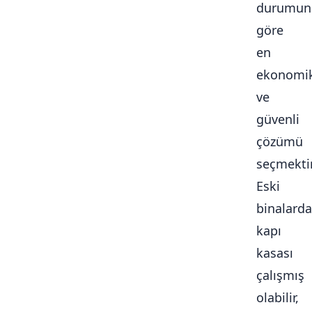
durumun
göre
en
ekonomi
ve
güvenli
çözümü
seçmektir
Eski
binalarda
kapı
kasası
çalışmış
olabilir,