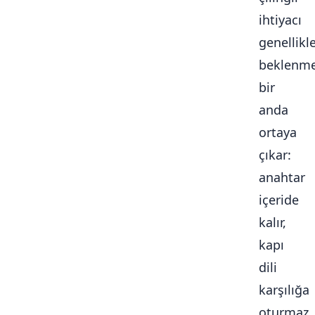
ihtiyacı
genellikl
beklenme
bir
anda
ortaya
çıkar:
anahtar
içeride
kalır,
kapı
dili
karşılığa
oturmaz,