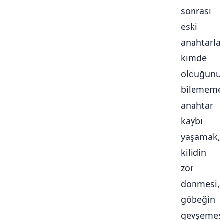
sonrası
eski
anahtarla
kimde
olduğun
bilememe
anahtar
kaybı
yaşamak,
kilidin
zor
dönmesi,
göbeğin
gevşemes