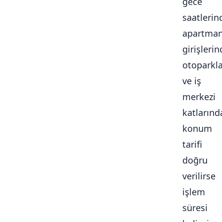
gece
saatlerin
apartma
girişlerin
otoparkl
ve iş
merkezi
katlarınd
konum
tarifi
doğru
verilirse
işlem
süresi