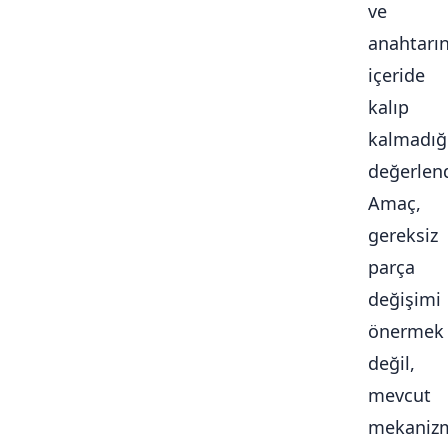
ve
anahtarı
içeride
kalıp
kalmadığ
değerlendi
Amaç,
gereksiz
parça
değişimi
önermek
değil,
mevcut
mekaniz