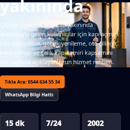
yakınında
Çilingir Egekent İstanbul yakınında
aramasıyla gelen kullanıcılar için kapı açma,
kilit değiştirme, göbek yenileme, oto çilingir,
kasa çilingir ve çelik kapı tamiri kapsamını
tek sayfada açıklayan uzun hizmet rehberi.
Tıkla Ara: 0544 634 55 34
WhatsApp Bilgi Hattı
15 dk
7/24
2002