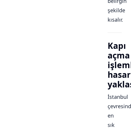
belirgin
şekilde
kısalır.
Kapı
açma
işlem
hasar
yakla
İstanbul
çevresin
en
sık