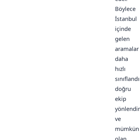
Böylece
İstanbul
içinde
gelen
aramalar
daha
hızlı
sınıflandır
doğru
ekip
yönlendiri
ve
mümkün
olan