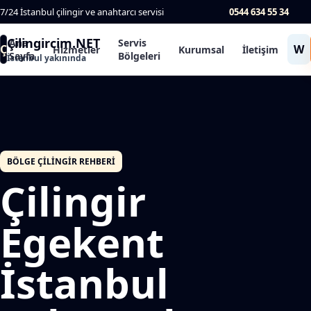
7/24 İstanbul çilingir ve anahtarcı servisi
0544 634 55 34
Çilingircim.NET
Ana
Servis
Ç
W
Hizmetler
Kurumsal
İletişim
Sayfa
Bölgeleri
İstanbul yakınında
BÖLGE ÇILINGIR REHBERI
Çilingir
Egekent
İstanbul