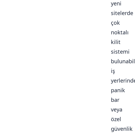
yeni
sitelerde
çok
noktalı
kilit
sistemi
bulunabili
iş
yerlerind
panik
bar
veya
özel
güvenlik