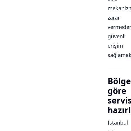
mekaniz
zarar
vermede
güvenli
erişim
sağlamakt
Bölge
göre
servi
hazırl
İstanbul