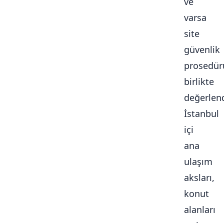
ve
varsa
site
güvenlik
prosedür
birlikte
değerlendi
İstanbul
içi
ana
ulaşım
aksları,
konut
alanları