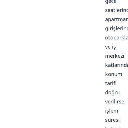
gece
saatlerin
apartma
girişlerin
otoparkl
ve iş
merkezi
katlarınd
konum
tarifi
doğru
verilirse
işlem
süresi