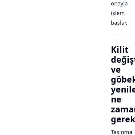
onayla
işlem
başlar.
Kilit
değiş
ve
göbe
yeni
ne
zama
gerek
Taşınma