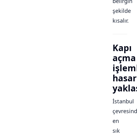
belirgin
şekilde
kısalır.
Kapı
açma
işlem
hasar
yakla
İstanbul
çevresin
en
sık