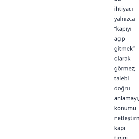
ihtiyacı
yalnızca
“kapıyı
açıp
gitmek”
olarak
görmez;
talebi
doğru
anlamayı
konumu
netleştir
kapı
tipini