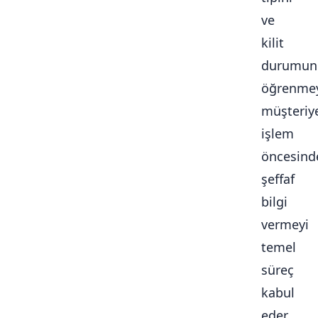
ve
kilit
durumun
öğrenmey
müşteriy
işlem
öncesind
şeffaf
bilgi
vermeyi
temel
süreç
kabul
eder.