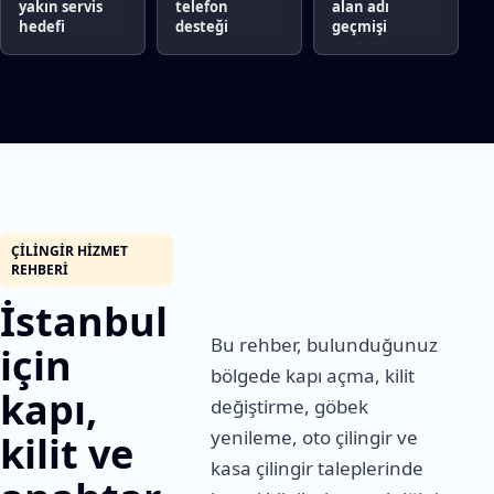
yakın servis
telefon
alan adı
hedefi
desteği
geçmişi
ÇILINGIR HIZMET
REHBERI
İstanbul
Bu rehber, bulunduğunuz
için
bölgede kapı açma, kilit
kapı,
değiştirme, göbek
yenileme, oto çilingir ve
kilit ve
kasa çilingir taleplerinde