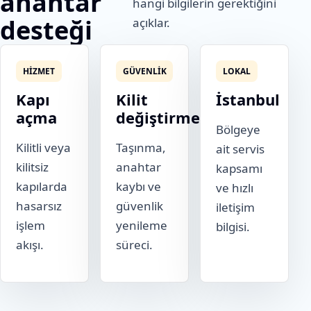
anahtar
hangi bilgilerin gerektiğini
desteği
açıklar.
HIZMET
GÜVENLIK
LOKAL
Kapı
Kilit
İstanbul
açma
değiştirme
Bölgeye
Kilitli veya
Taşınma,
ait servis
kilitsiz
anahtar
kapsamı
kapılarda
kaybı ve
ve hızlı
hasarsız
güvenlik
iletişim
işlem
yenileme
bilgisi.
akışı.
süreci.