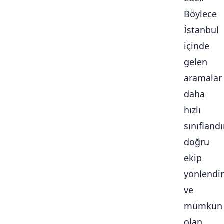
Böylece
İstanbul
içinde
gelen
aramalar
daha
hızlı
sınıflandır
doğru
ekip
yönlendiri
ve
mümkün
olan