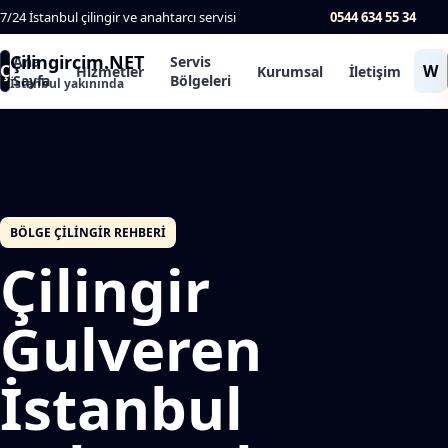
7/24 İstanbul çilingir ve anahtarcı servisi
0544 634 55 34
Çilingircim.NET
Ana
Servis
Ç
W
Hizmetler
Kurumsal
İletişim
Sayfa
Bölgeleri
İstanbul yakınında
BÖLGE ÇILINGIR REHBERI
Çilingir
Gulveren
İstanbul