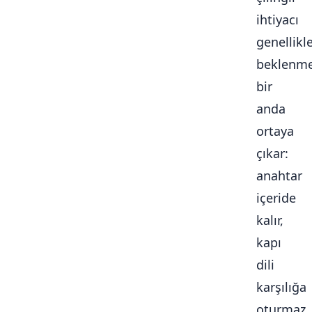
ihtiyacı
genellikl
beklenme
bir
anda
ortaya
çıkar:
anahtar
içeride
kalır,
kapı
dili
karşılığa
oturmaz,