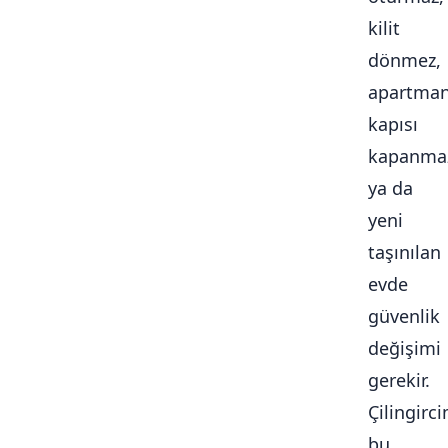
kilit
dönmez,
apartma
kapısı
kapanma
ya da
yeni
taşınılan
evde
güvenlik
değişimi
gerekir.
Çilingirc
bu