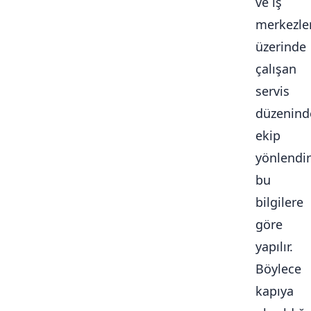
ve iş
merkezle
üzerinde
çalışan
servis
düzenind
ekip
yönlendi
bu
bilgilere
göre
yapılır.
Böylece
kapıya