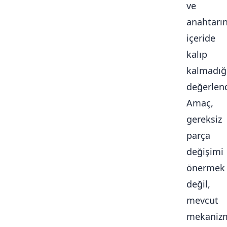
ve
anahtarı
içeride
kalıp
kalmadığ
değerlendi
Amaç,
gereksiz
parça
değişimi
önermek
değil,
mevcut
mekaniz