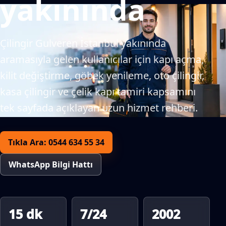
yakınında
Çilingir Gulveren İstanbul yakınında
aramasıyla gelen kullanıcılar için kapı açma,
kilit değiştirme, göbek yenileme, oto çilingir,
kasa çilingir ve çelik kapı tamiri kapsamını
tek sayfada açıklayan uzun hizmet rehberi.
Tıkla Ara: 0544 634 55 34
WhatsApp Bilgi Hattı
15 dk
7/24
2002