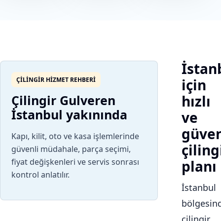
İstan
ÇILINGIR HIZMET REHBERI
için
Çilingir Gulveren
hızlı
İstanbul yakınında
ve
güven
Kapı, kilit, oto ve kasa işlemlerinde
çiling
güvenli müdahale, parça seçimi,
fiyat değişkenleri ve servis sonrası
planı
kontrol anlatılır.
İstanbul
bölgesin
çilingir