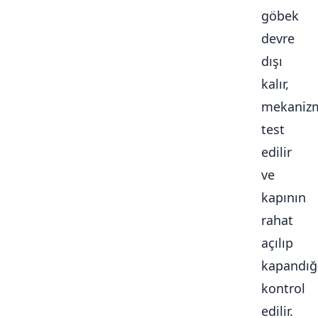
göbek
devre
dışı
kalır,
mekaniz
test
edilir
ve
kapının
rahat
açılıp
kapandığ
kontrol
edilir.