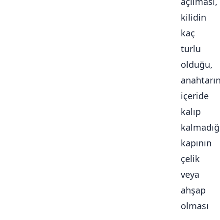
açılması,
kilidin
kaç
turlu
olduğu,
anahtarı
içeride
kalıp
kalmadığ
kapının
çelik
veya
ahşap
olması