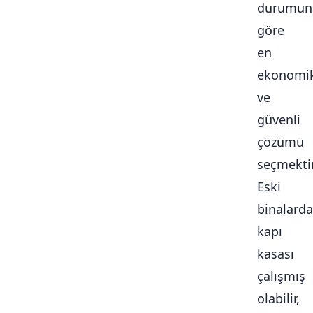
durumun
göre
en
ekonomi
ve
güvenli
çözümü
seçmektir
Eski
binalarda
kapı
kasası
çalışmış
olabilir,