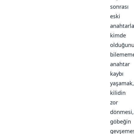
sonrası
eski
anahtarla
kimde
olduğun
bilememe
anahtar
kaybı
yaşamak,
kilidin
zor
dönmesi,
göbeğin
gevşemes