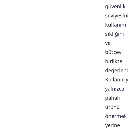
güvenlik
seviyesini
kullanım
sıklığını
ve
bütçeyi
birlikte
değerlendi
Kullanıcı
yalnızca
pahalı
ürünü
önermek
yerine