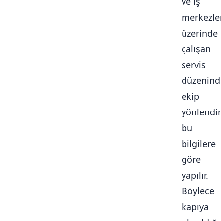
ve iş
merkezle
üzerinde
çalışan
servis
düzenind
ekip
yönlendi
bu
bilgilere
göre
yapılır.
Böylece
kapıya