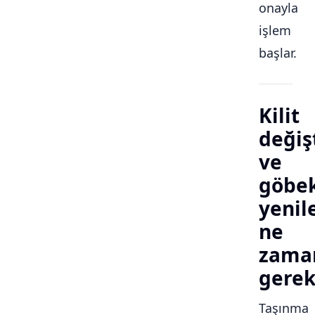
onayla
işlem
başlar.
Kilit
değiş
ve
göbe
yeni
ne
zama
gerek
Taşınma