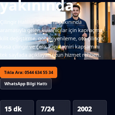
yakınında
Çilingir Haliliye Sanliurfa yakınında
aramasıyla gelen kullanıcılar için kapı açma,
kilit değiştirme, göbek yenileme, oto çilingir,
kasa çilingir ve çelik kapı tamiri kapsamını
tek sayfada açıklayan uzun hizmet rehberi.
Tıkla Ara: 0544 634 55 34
WhatsApp Bilgi Hattı
15 dk
7/24
2002