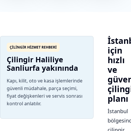
İstan
ÇILINGIR HIZMET REHBERI
için
Çilingir Haliliye
hızlı
Sanliurfa yakınında
ve
güven
Kapı, kilit, oto ve kasa işlemlerinde
çiling
güvenli müdahale, parça seçimi,
fiyat değişkenleri ve servis sonrası
planı
kontrol anlatılır.
İstanbul
bölgesin
çilingir