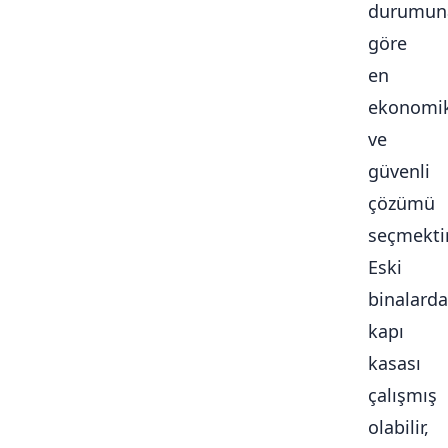
durumun
göre
en
ekonomi
ve
güvenli
çözümü
seçmektir
Eski
binalarda
kapı
kasası
çalışmış
olabilir,