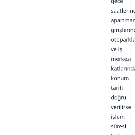
gece
saatlerin
apartma
girişlerin
otoparkl
ve iş
merkezi
katlarınd
konum
tarifi
doğru
verilirse
işlem
süresi