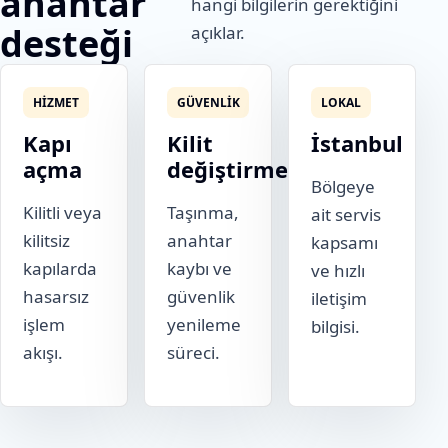
anahtar
hangi bilgilerin gerektiğini
desteği
açıklar.
HIZMET
GÜVENLIK
LOKAL
Kapı
Kilit
İstanbul
açma
değiştirme
Bölgeye
Kilitli veya
Taşınma,
ait servis
kilitsiz
anahtar
kapsamı
kapılarda
kaybı ve
ve hızlı
hasarsız
güvenlik
iletişim
işlem
yenileme
bilgisi.
akışı.
süreci.