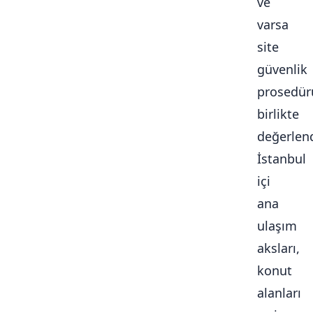
ve
varsa
site
güvenlik
prosedür
birlikte
değerlendi
İstanbul
içi
ana
ulaşım
aksları,
konut
alanları