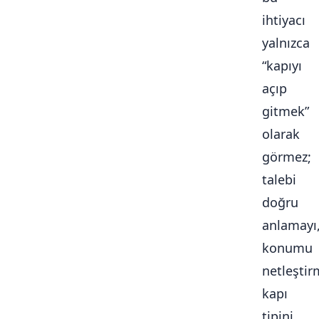
ihtiyacı
yalnızca
“kapıyı
açıp
gitmek”
olarak
görmez;
talebi
doğru
anlamayı
konumu
netleştir
kapı
tipini