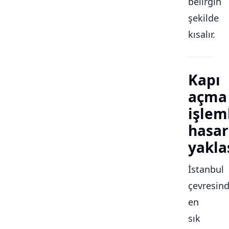
belirgin
şekilde
kısalır.
Kapı
açma
işlem
hasar
yakla
İstanbul
çevresin
en
sık