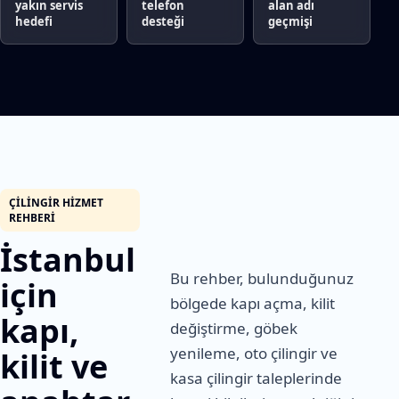
yakın servis
telefon
alan adı
hedefi
desteği
geçmişi
ÇILINGIR HIZMET
REHBERI
İstanbul
Bu rehber, bulunduğunuz
için
bölgede kapı açma, kilit
kapı,
değiştirme, göbek
yenileme, oto çilingir ve
kilit ve
kasa çilingir taleplerinde