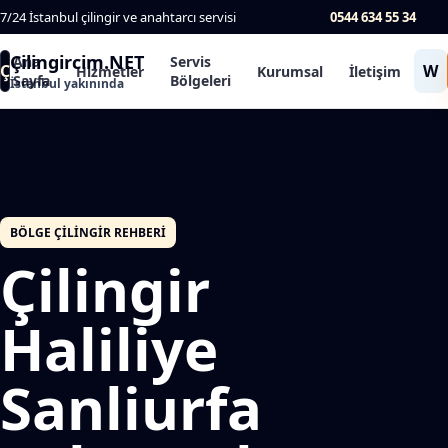
7/24 İstanbul çilingir ve anahtarcı servisi
0544 634 55 34
Çilingircim.NET
Ana
Servis
Ç
W
Hizmetler
Kurumsal
İletişim
Sayfa
Bölgeleri
İstanbul yakınında
BÖLGE ÇILINGIR REHBERI
Çilingir
Haliliye
Sanliurfa