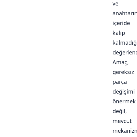
ve
anahtarı
içeride
kalıp
kalmadığ
değerlendi
Amaç,
gereksiz
parça
değişimi
önermek
değil,
mevcut
mekaniz