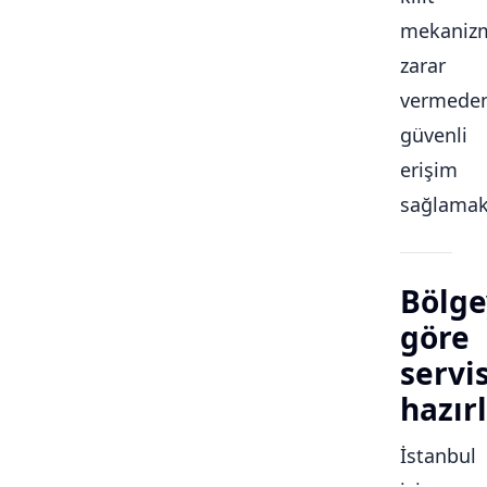
mekaniz
zarar
vermede
güvenli
erişim
sağlamakt
Bölge
göre
servi
hazırl
İstanbul