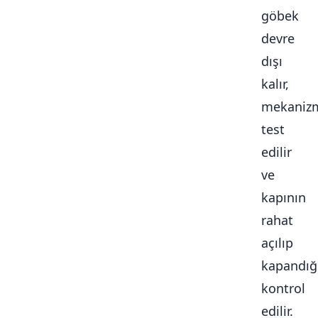
göbek
devre
dışı
kalır,
mekaniz
test
edilir
ve
kapının
rahat
açılıp
kapandığ
kontrol
edilir.