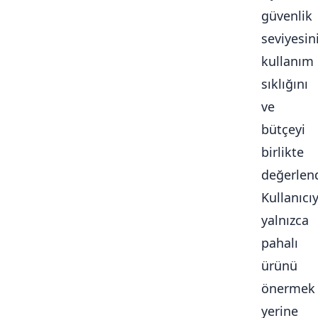
güvenlik
seviyesini
kullanım
sıklığını
ve
bütçeyi
birlikte
değerlendi
Kullanıcı
yalnızca
pahalı
ürünü
önermek
yerine