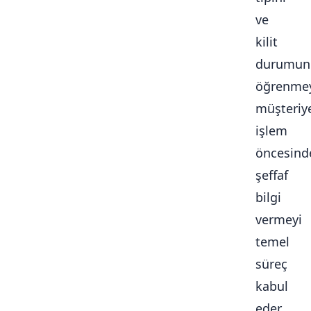
ve
kilit
durumun
öğrenmey
müşteriy
işlem
öncesind
şeffaf
bilgi
vermeyi
temel
süreç
kabul
eder.