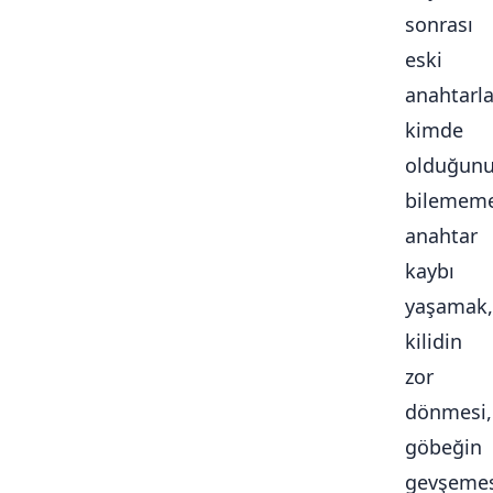
sonrası
eski
anahtarla
kimde
olduğun
bilememe
anahtar
kaybı
yaşamak,
kilidin
zor
dönmesi,
göbeğin
gevşemes