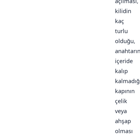
açılması,
kilidin
kaç
turlu
olduğu,
anahtarı
içeride
kalıp
kalmadığ
kapının
çelik
veya
ahşap
olması