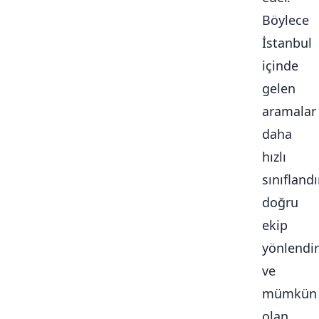
Böylece
İstanbul
içinde
gelen
aramalar
daha
hızlı
sınıflandır
doğru
ekip
yönlendiri
ve
mümkün
olan