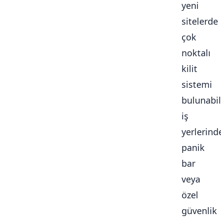
yeni
sitelerde
çok
noktalı
kilit
sistemi
bulunabili
iş
yerlerind
panik
bar
veya
özel
güvenlik