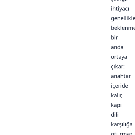
ihtiyacı
genellikl
beklenme
bir
anda
ortaya
çıkar:
anahtar
içeride
kalır,
kapı
dili
karşılığa
oturmaz,