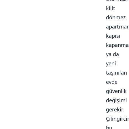
kilit
dönmez,
apartma
kapısı
kapanma
ya da
yeni
taşınılan
evde
güvenlik
değişimi
gerekir.
Çilingirc
bu