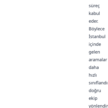
süreç
kabul
eder.
Böylece
İstanbul
içinde
gelen
aramalar
daha
hızlı
sınıflandır
doğru
ekip
yönlendiri