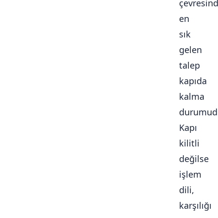
çevresin
en
sık
gelen
talep
kapıda
kalma
durumudu
Kapı
kilitli
değilse
işlem
dili,
karşılığı