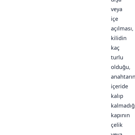
veya
içe
açılması,
kilidin
kaç
turlu
olduğu,
anahtarı
içeride
kalıp
kalmadığ
kapının
çelik
veya