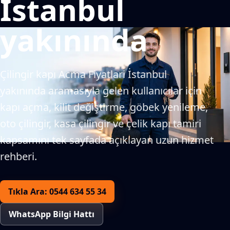
İstanbul
yakınında
Çilingir kapı Acma Fiyatlari İstanbul
yakınında aramasıyla gelen kullanıcılar için
kapı açma, kilit değiştirme, göbek yenileme,
oto çilingir, kasa çilingir ve çelik kapı tamiri
kapsamını tek sayfada açıklayan uzun hizmet
rehberi.
Tıkla Ara: 0544 634 55 34
WhatsApp Bilgi Hattı