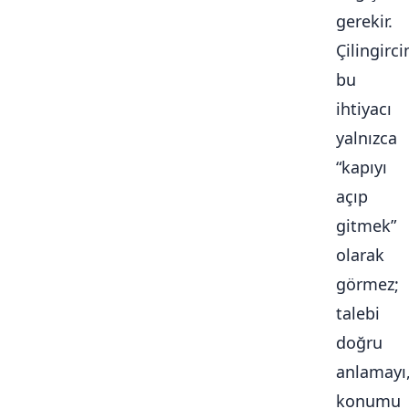
gerekir.
Çilingirc
bu
ihtiyacı
yalnızca
“kapıyı
açıp
gitmek”
olarak
görmez;
talebi
doğru
anlamayı
konumu