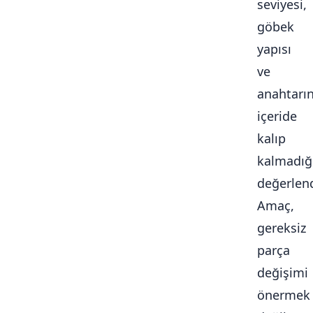
seviyesi,
göbek
yapısı
ve
anahtarı
içeride
kalıp
kalmadığ
değerlendi
Amaç,
gereksiz
parça
değişimi
önermek