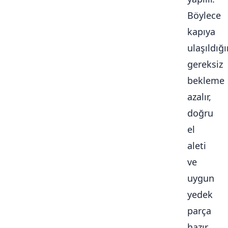
Böylece
kapıya
ulaşıldığ
gereksiz
bekleme
azalır,
doğru
el
aleti
ve
uygun
yedek
parça
hazır