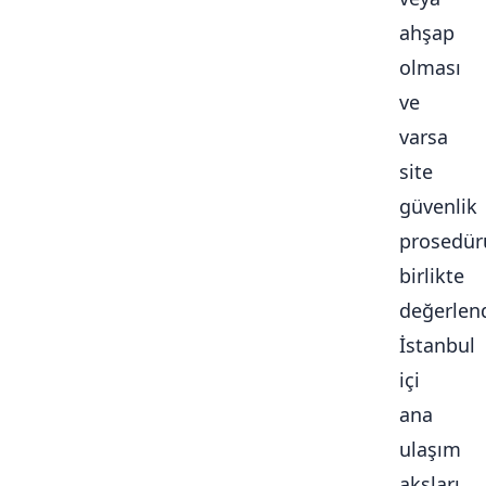
ahşap
olması
ve
varsa
site
güvenlik
prosedür
birlikte
değerlendi
İstanbul
içi
ana
ulaşım
aksları,