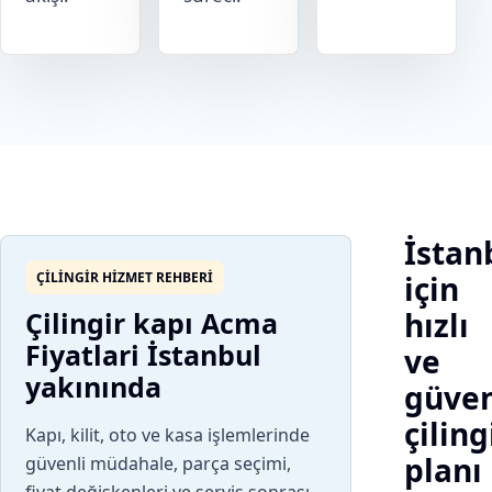
İstan
ÇILINGIR HIZMET REHBERI
için
Çilingir kapı Acma
hızlı
Fiyatlari İstanbul
ve
yakınında
güven
çiling
Kapı, kilit, oto ve kasa işlemlerinde
planı
güvenli müdahale, parça seçimi,