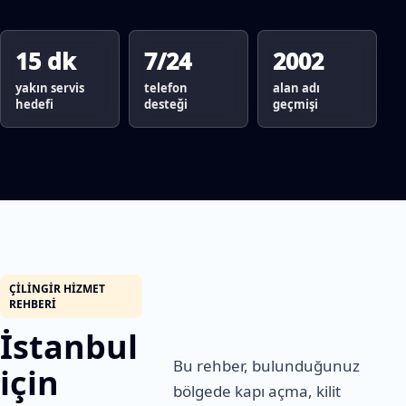
15 dk
7/24
2002
yakın servis
telefon
alan adı
hedefi
desteği
geçmişi
ÇILINGIR HIZMET
REHBERI
İstanbul
Bu rehber, bulunduğunuz
için
bölgede kapı açma, kilit