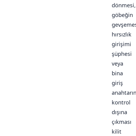
dönmesi,
göbeğin
gevşemes
hırsızlık
girişimi
şüphesi
veya
bina
giriş
anahtarı
kontrol
dışına
çıkması
kilit