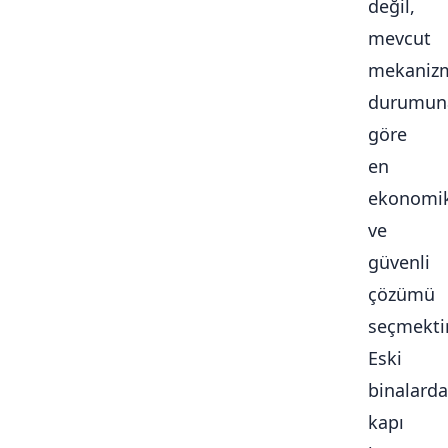
değil,
mevcut
mekaniz
durumun
göre
en
ekonomi
ve
güvenli
çözümü
seçmektir
Eski
binalarda
kapı