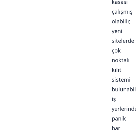
kasası
çalışmış
olabilir,
yeni
sitelerde
çok
noktalı
kilit
sistemi
bulunabili
iş
yerlerind
panik
bar