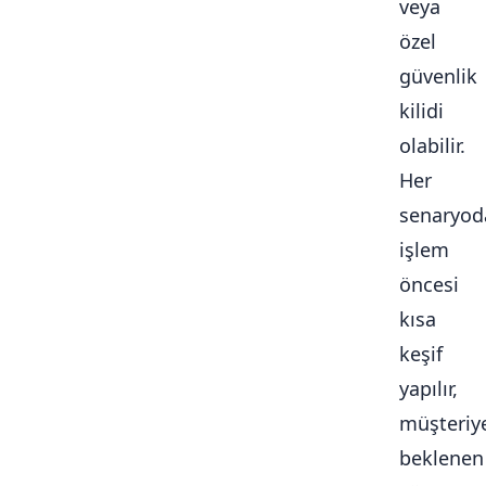
veya
özel
güvenlik
kilidi
olabilir.
Her
senaryod
işlem
öncesi
kısa
keşif
yapılır,
müşteriy
beklenen