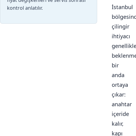
fiyat değişkenleri ve servis sonrası
İstanbul
kontrol anlatılır.
bölgesin
çilingir
ihtiyacı
genellikl
beklenme
bir
anda
ortaya
çıkar:
anahtar
içeride
kalır,
kapı