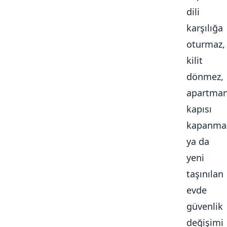
dili
karşılığa
oturmaz,
kilit
dönmez,
apartma
kapısı
kapanma
ya da
yeni
taşınılan
evde
güvenlik
değişimi