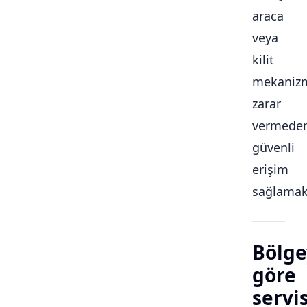
araca
veya
kilit
mekaniz
zarar
vermede
güvenli
erişim
sağlamakt
Bölge
göre
servi