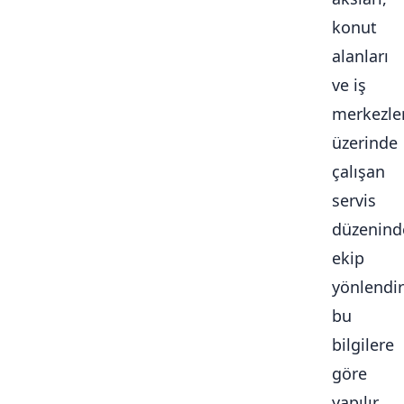
konut
alanları
ve iş
merkezle
üzerinde
çalışan
servis
düzenind
ekip
yönlendi
bu
bilgilere
göre
yapılır.