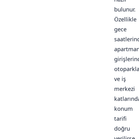
bulunur.
Özellikle
gece
saatlerin
apartma
girişlerin
otoparkl
ve iş
merkezi
katlarınd
konum
tarifi
doğru
verilirse