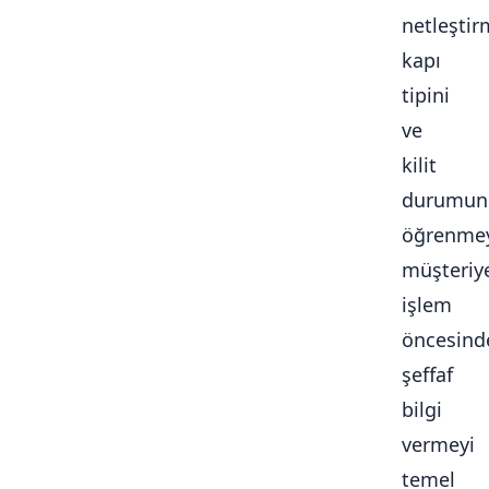
netleştir
kapı
tipini
ve
kilit
durumun
öğrenmey
müşteriy
işlem
öncesind
şeffaf
bilgi
vermeyi
temel