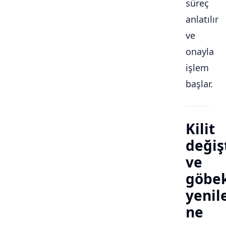
süreç
anlatılır
ve
onayla
işlem
başlar.
Kilit
değiş
ve
göbe
yeni
ne