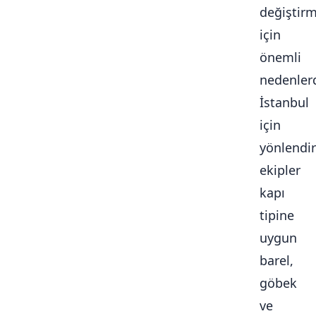
değiştir
için
önemli
nedenlerd
İstanbul
için
yönlendir
ekipler
kapı
tipine
uygun
barel,
göbek
ve