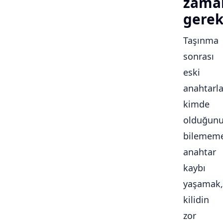
zama
gerek
Taşınma
sonrası
eski
anahtarla
kimde
olduğun
bilememe
anahtar
kaybı
yaşamak,
kilidin
zor