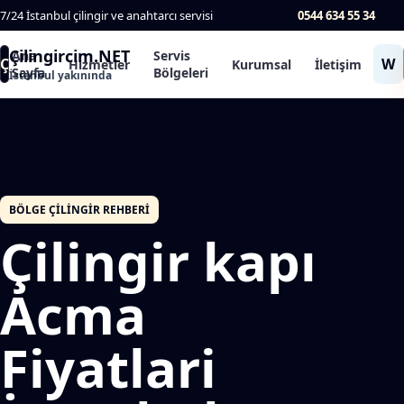
7/24 İstanbul çilingir ve anahtarcı servisi
0544 634 55 34
Çilingircim.NET
Ana
Servis
Ç
W
Hizmetler
Kurumsal
İletişim
Sayfa
Bölgeleri
İstanbul yakınında
BÖLGE ÇILINGIR REHBERI
Çilingir kapı
Acma
Fiyatlari