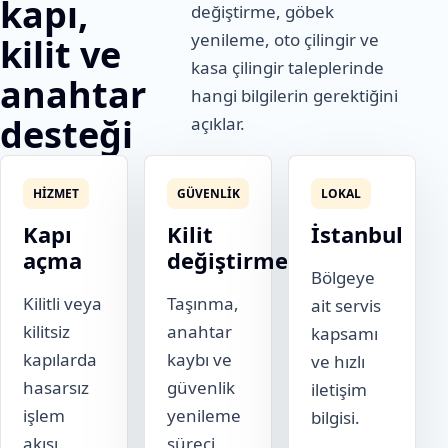
kapı,
değiştirme, göbek
yenileme, oto çilingir ve
kilit ve
kasa çilingir taleplerinde
anahtar
hangi bilgilerin gerektiğini
desteği
açıklar.
HIZMET
GÜVENLIK
LOKAL
Kapı
Kilit
İstanbul
açma
değiştirme
Bölgeye
Kilitli veya
Taşınma,
ait servis
kilitsiz
anahtar
kapsamı
kapılarda
kaybı ve
ve hızlı
hasarsız
güvenlik
iletişim
işlem
yenileme
bilgisi.
akışı.
süreci.