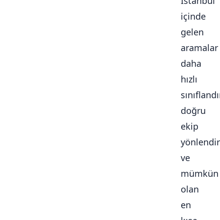
İstanbul
içinde
gelen
aramalar
daha
hızlı
sınıflandır
doğru
ekip
yönlendiri
ve
mümkün
olan
en