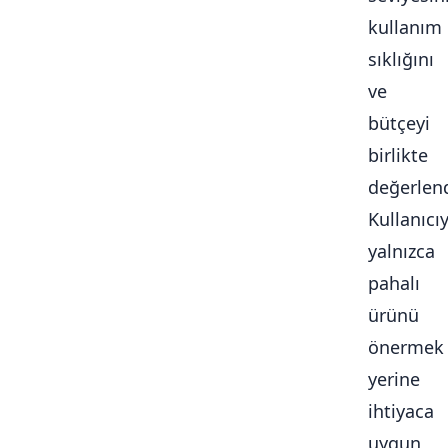
kullanım
sıklığını
ve
bütçeyi
birlikte
değerlendi
Kullanıcı
yalnızca
pahalı
ürünü
önermek
yerine
ihtiyaca
uygun