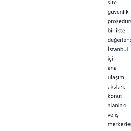
site
güvenlik
prosedür
birlikte
değerlendi
İstanbul
içi
ana
ulaşım
aksları,
konut
alanları
ve iş
merkezle