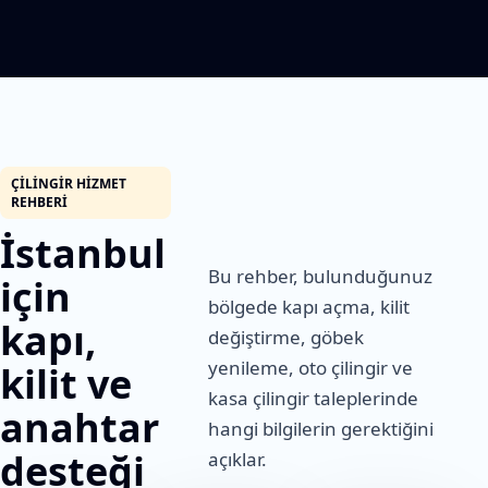
ÇILINGIR HIZMET
REHBERI
İstanbul
Bu rehber, bulunduğunuz
için
bölgede kapı açma, kilit
kapı,
değiştirme, göbek
yenileme, oto çilingir ve
kilit ve
kasa çilingir taleplerinde
anahtar
hangi bilgilerin gerektiğini
desteği
açıklar.