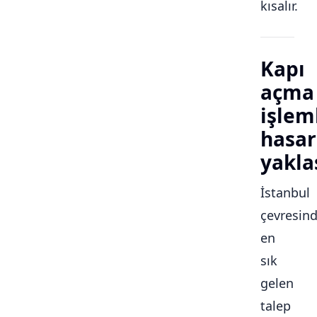
kısalır.
Kapı
açma
işlem
hasar
yakla
İstanbul
çevresin
en
sık
gelen
talep