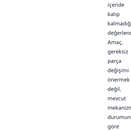
içeride
kalıp
kalmadığ
değerlendi
Amaç,
gereksiz
parça
değişimi
önermek
değil,
mevcut
mekaniz
durumun
göre