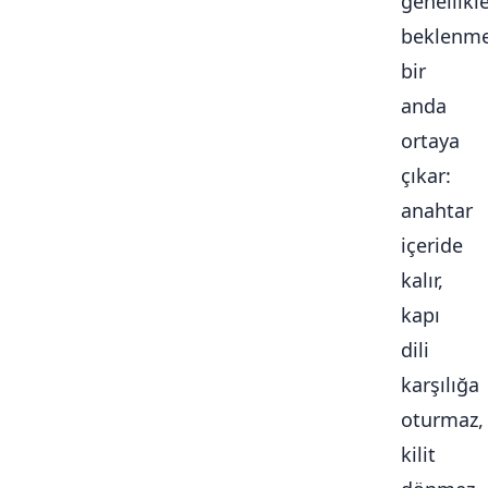
genellikl
beklenme
bir
anda
ortaya
çıkar:
anahtar
içeride
kalır,
kapı
dili
karşılığa
oturmaz,
kilit