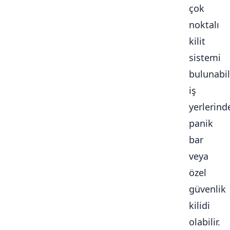
çok
noktalı
kilit
sistemi
bulunabili
iş
yerlerind
panik
bar
veya
özel
güvenlik
kilidi
olabilir.