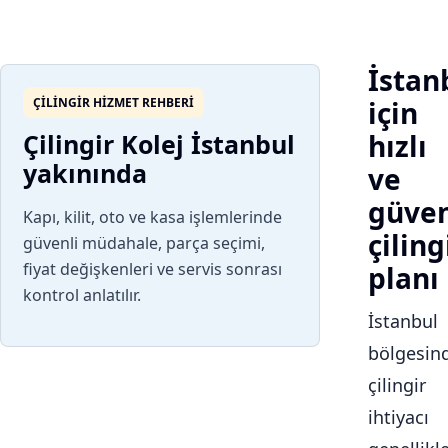
İstan
ÇILINGIR HIZMET REHBERI
için
Çilingir Kolej İstanbul
hızlı
yakınında
ve
güven
Kapı, kilit, oto ve kasa işlemlerinde
çiling
güvenli müdahale, parça seçimi,
fiyat değişkenleri ve servis sonrası
planı
kontrol anlatılır.
İstanbul
bölgesin
çilingir
ihtiyacı