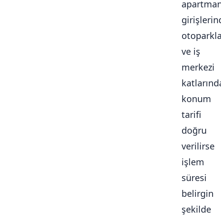
apartma
girişlerin
otoparkl
ve iş
merkezi
katlarınd
konum
tarifi
doğru
verilirse
işlem
süresi
belirgin
şekilde