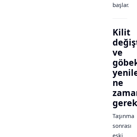
başlar.
Kilit
değiş
ve
göbe
yeni
ne
zama
gerek
Taşınma
sonrası
eski