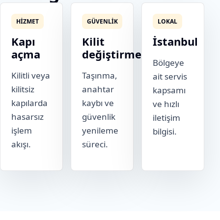
HIZMET
GÜVENLIK
LOKAL
Kapı
Kilit
İstanbul
açma
değiştirme
Bölgeye
Kilitli veya
Taşınma,
ait servis
kilitsiz
anahtar
kapsamı
kapılarda
kaybı ve
ve hızlı
hasarsız
güvenlik
iletişim
işlem
yenileme
bilgisi.
akışı.
süreci.