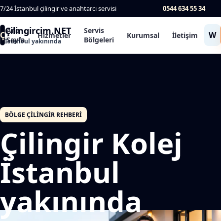
7/24 İstanbul çilingir ve anahtarcı servisi
0544 634 55 34
Çilingircim.NET
Ana
Servis
Ç
W
Hizmetler
Kurumsal
İletişim
Sayfa
Bölgeleri
İstanbul yakınında
BÖLGE ÇILINGIR REHBERI
Çilingir Kolej
İstanbul
yakınında