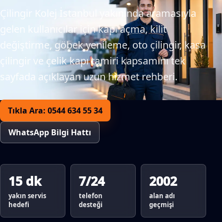
Çilingir Kolej İstanbul yakınında aramasıyla
gelen kullanıcılar için kapı açma, kilit
değiştirme, göbek yenileme, oto çilingir, kasa
çilingir ve çelik kapı tamiri kapsamını tek
sayfada açıklayan uzun hizmet rehberi.
Tıkla Ara: 0544 634 55 34
WhatsApp Bilgi Hattı
15 dk
7/24
2002
yakın servis
telefon
alan adı
hedefi
desteği
geçmişi