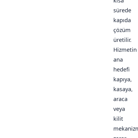
kısa
sürede
kapıda
çözüm
üretilir.
Hizmetin
ana
hedefi
kapıya,
kasaya,
araca
veya
kilit
mekaniz