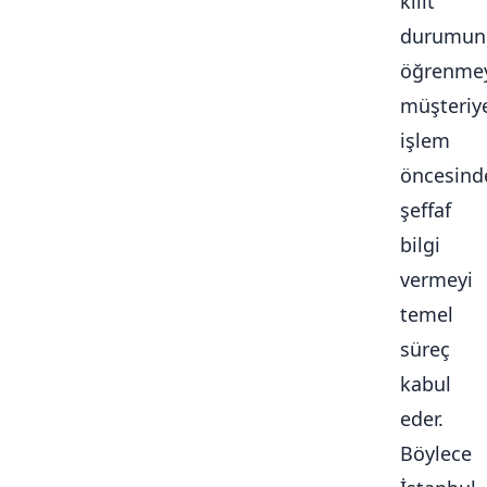
kilit
durumun
öğrenmey
müşteriy
işlem
öncesind
şeffaf
bilgi
vermeyi
temel
süreç
kabul
eder.
Böylece