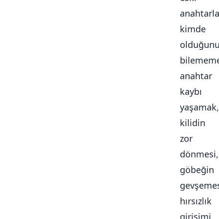
anahtarla
kimde
olduğun
bilememe
anahtar
kaybı
yaşamak,
kilidin
zor
dönmesi,
göbeğin
gevşemes
hırsızlık
girişimi