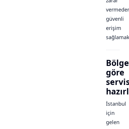
zarar
vermede
güvenli
erişim
sağlamakt
Bölge
göre
servi
hazırl
İstanbul
için
gelen