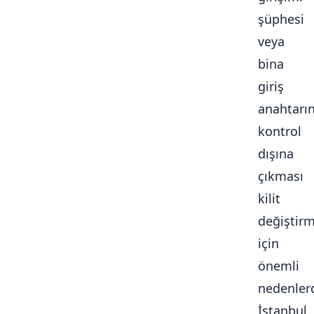
şüphesi
veya
bina
giriş
anahtarı
kontrol
dışına
çıkması
kilit
değiştir
için
önemli
nedenlerd
İstanbul