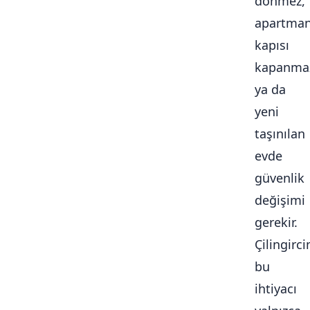
dönmez,
apartma
kapısı
kapanma
ya da
yeni
taşınılan
evde
güvenlik
değişimi
gerekir.
Çilingirc
bu
ihtiyacı