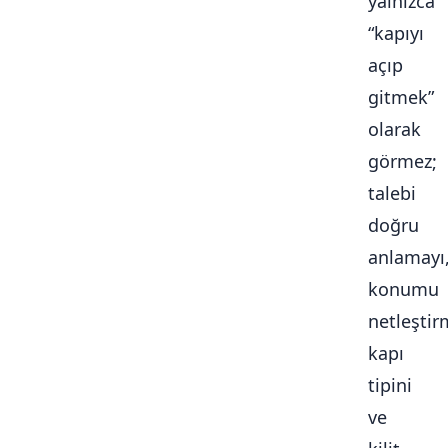
yalnızca
“kapıyı
açıp
gitmek”
olarak
görmez;
talebi
doğru
anlamayı
konumu
netleştir
kapı
tipini
ve