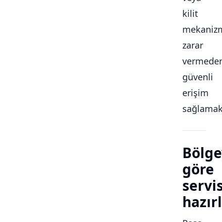
kilit
mekaniz
zarar
vermede
güvenli
erişim
sağlamakt
Bölge
göre
servi
hazırl