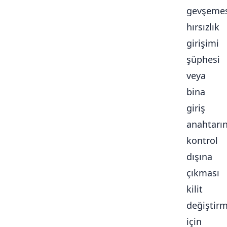
gevşemes
hırsızlık
girişimi
şüphesi
veya
bina
giriş
anahtarı
kontrol
dışına
çıkması
kilit
değiştir
için