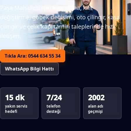
Paşa Mahallesi için kapı açma, kilit
değiştirme, göbek değişimi, oto çilingir, kasa
çilingir ve çelik kapı tamiri taleplerinde hızlı
iletişim.
Tıkla Ara: 0544 634 55 34
WhatsApp Bilgi Hattı
15 dk
7/24
2002
yakın servis
telefon
alan adı
hedefi
desteği
geçmişi