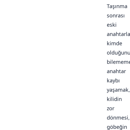
Taşınma
sonrası
eski
anahtarla
kimde
olduğun
bilememe
anahtar
kaybı
yaşamak,
kilidin
zor
dönmesi,
göbeğin