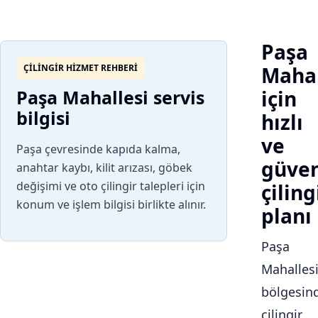
Paşa
ÇILINGIR HIZMET REHBERI
Mahal
Paşa Mahallesi servis
için
bilgisi
hızlı
ve
Paşa çevresinde kapıda kalma,
güven
anahtar kaybı, kilit arızası, göbek
değişimi ve oto çilingir talepleri için
çiling
konum ve işlem bilgisi birlikte alınır.
planı
Paşa
Mahalles
bölgesin
çilingir