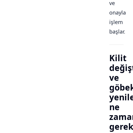
ve
onayla
işlem
başlar.
Kilit
değiş
ve
göbe
yeni
ne
zama
gerek