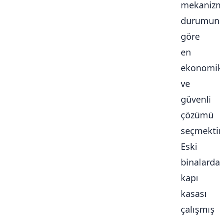
mekaniz
durumun
göre
en
ekonomi
ve
güvenli
çözümü
seçmektir
Eski
binalarda
kapı
kasası
çalışmış