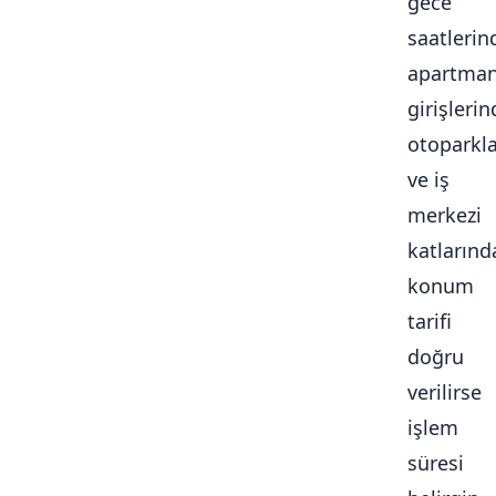
gece
saatlerin
apartma
girişlerin
otoparkl
ve iş
merkezi
katlarınd
konum
tarifi
doğru
verilirse
işlem
süresi