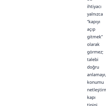
ihtiyacı
yalnızca
“kapıyı
açıp
gitmek”
olarak
görmez;
talebi
doğru
anlamayı
konumu
netleştir
kapı
tipini