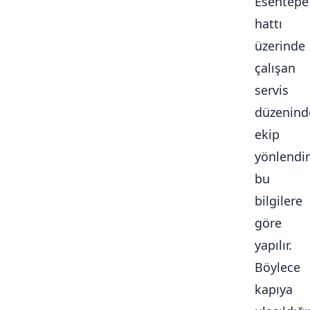
Esentepe
hattı
üzerinde
çalışan
servis
düzenind
ekip
yönlendi
bu
bilgilere
göre
yapılır.
Böylece
kapıya