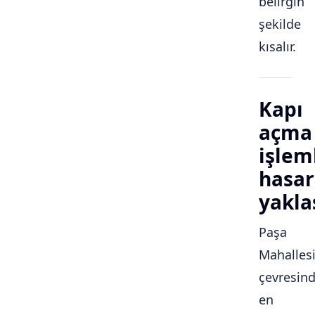
belirgin
şekilde
kısalır.
Kapı
açma
işlem
hasar
yakla
Paşa
Mahalles
çevresin
en