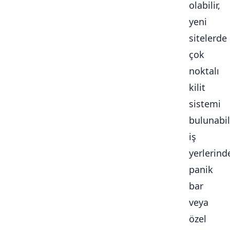
olabilir,
yeni
sitelerde
çok
noktalı
kilit
sistemi
bulunabili
iş
yerlerind
panik
bar
veya
özel