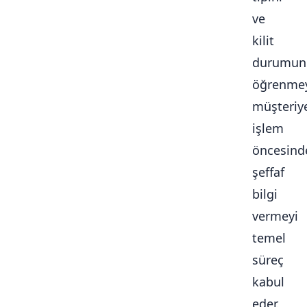
ve
kilit
durumun
öğrenmey
müşteriy
işlem
öncesind
şeffaf
bilgi
vermeyi
temel
süreç
kabul
eder.