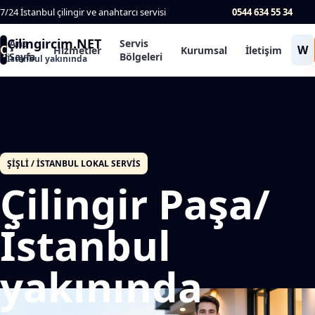
7/24 İstanbul çilingir ve anahtarcı servisi
0544 634 55 34
Çilingircim.NET
Ana
Servis
Ç
W
Hizmetler
Kurumsal
İletişim
Sayfa
Bölgeleri
İstanbul yakınında
ŞIŞLI / İSTANBUL LOKAL SERVIS
Çilingir Paşa/
İstanbul
yakınında