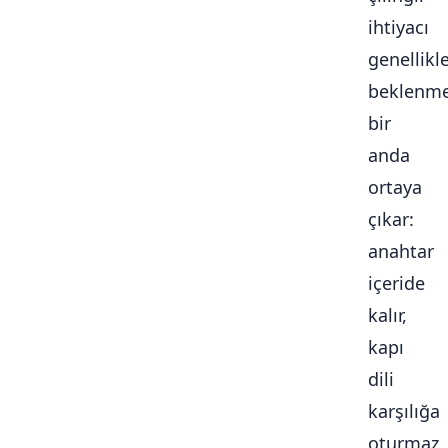
ihtiyacı
genellikl
beklenme
bir
anda
ortaya
çıkar:
anahtar
içeride
kalır,
kapı
dili
karşılığa
oturmaz,