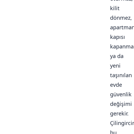
kilit
dönmez,
apartma
kapısı
kapanma
ya da
yeni
taşınılan
evde
güvenlik
değişimi
gerekir.
Çilingirc
bu