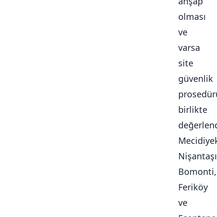
ahşap
olması
ve
varsa
site
güvenlik
prosedür
birlikte
değerlendi
Mecidiye
Nişantaşı
Bomonti,
Feriköy
ve