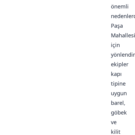
önemli
nedenlerd
Paşa
Mahalles
için
yönlendir
ekipler
kapı
tipine
uygun
barel,
göbek
ve
kilit