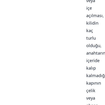
veya
içe
açılması,
kilidin
kaç
turlu
olduğu,
anahtarı
içeride
kalıp
kalmadığ
kapının
çelik
veya