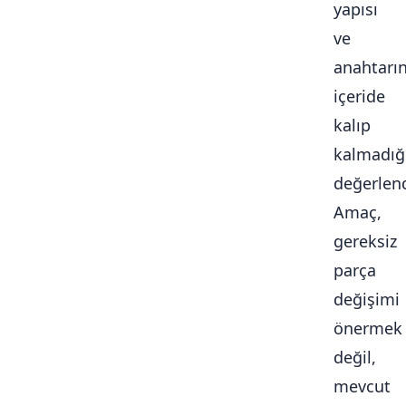
yapısı
ve
anahtarı
içeride
kalıp
kalmadığ
değerlendi
Amaç,
gereksiz
parça
değişimi
önermek
değil,
mevcut