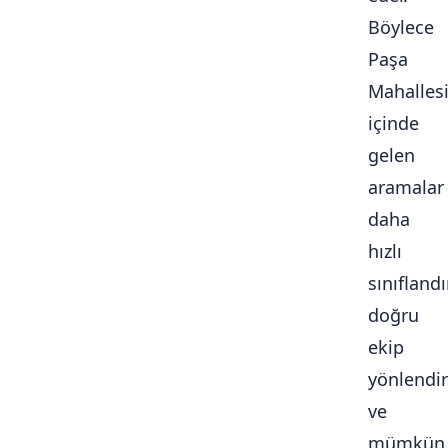
Böylece
Paşa
Mahalles
içinde
gelen
aramalar
daha
hızlı
sınıflandır
doğru
ekip
yönlendiri
ve
mümkün