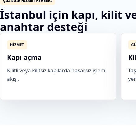
ÇILINGIR HIZMET REHBERI
İstanbul için kapı, kilit v
anahtar desteği
HIZMET
GÜ
Kapı açma
Ki
Kilitli veya kilitsiz kapılarda hasarsız işlem
Taş
akışı.
yen