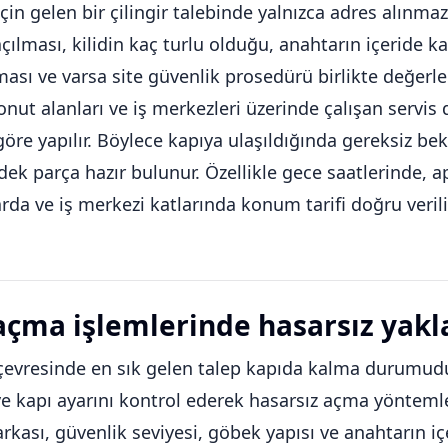
için gelen bir çilingir talebinde yalnızca adres alınm
açılması, kilidin kaç turlu olduğu, anahtarın içeride k
ası ve varsa site güvenlik prosedürü birlikte değerlend
konut alanları ve iş merkezleri üzerinde çalışan servi
 göre yapılır. Böylece kapıya ulaşıldığında gereksiz bek
ek parça hazır bulunur. Özellikle gece saatlerinde, a
rda ve iş merkezi katlarında konum tarifi doğru verili
açma işlemlerinde hasarsız yak
çevresinde en sık gelen talep kapıda kalma durumudur. 
ve kapı ayarını kontrol ederek hasarsız açma yöntemleriy
arkası, güvenlik seviyesi, göbek yapısı ve anahtarın i