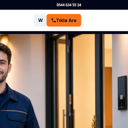
0544 634 55 34
W
Tıkla Ara