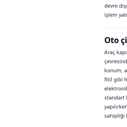
devre dış
işlem yal
Oto ç
Araç kapı
çevresind
konum, an
fitil gib
elektroni
standart 
yapılırke
sahipliği