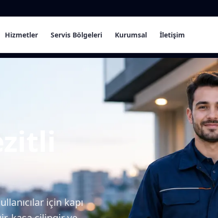
Hizmetler
Servis Bölgeleri
Kurumsal
İletişim
zitli
llanıcılar için kapı
r, kasa çilingir ve