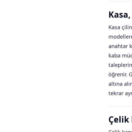
Kasa, 
Kasa çilin
modellere
anahtar k
kaba müda
talepleri
öğrenir. 
altına al
tekrar ay
Çelik