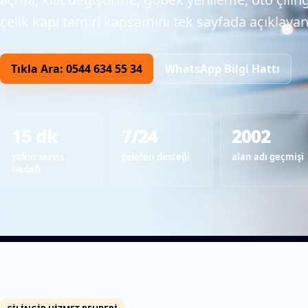
çelik kapı tamiri kapsamını tek sayfada açıklaya
Tıkla Ara: 0544 634 55 34
WhatsApp Bilgi Hattı
15 dk
7/24
2002
yakın servis
telefon desteği
alan adı geçmişi
hedefi