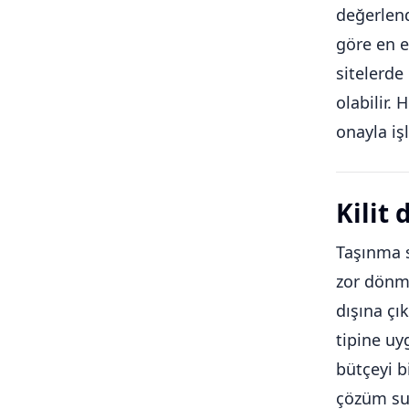
değerlen
göre en e
sitelerde 
olabilir.
onayla iş
Kilit
Taşınma s
zor dönme
dışına çı
tipine uy
bütçeyi b
çözüm sun