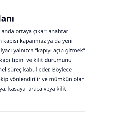
lanı
r anda ortaya çıkar: anahtar
man kapısı kapanmaz ya da yeni
iyacı yalnızca “kapıyı açıp gitmek”
apı tipini ve kilit durumunu
el süreç kabul eder. Böylece
u ekip yönlendirilir ve mümkün olan
a, kasaya, araca veya kilit