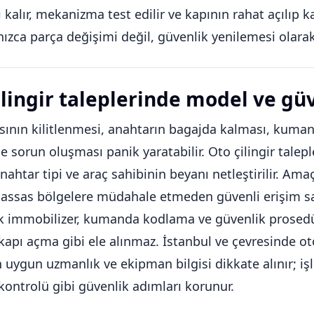
ı kalır, mekanizma test edilir ve kapının rahat açılıp k
nızca parça değişimi değil, güvenlik yenilemesi olara
ilingir taleplerinde model ve gü
sının kilitlenmesi, anahtarın bagajda kalması, kum
e sorun oluşması panik yaratabilir. Oto çilingir talepl
ahtar tipi ve araç sahibinin beyanı netleştirilir. Am
i hassas bölgelere müdahale etmeden güvenli erişim 
k immobilizer, kumanda kodlama ve güvenlik prosedü
kapı açma gibi ele alınmaz. İstanbul ve çevresinde ot
n uygun uzmanlık ve ekipman bilgisi dikkate alınır; i
 kontrolü gibi güvenlik adımları korunur.