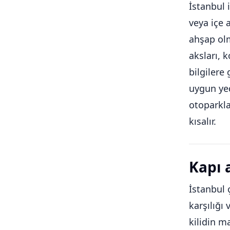
İstanbul 
veya içe 
ahşap olm
aksları, 
bilgilere
uygun yed
otoparkla
kısalır.
Kapı 
İstanbul 
karşılığı 
kilidin m