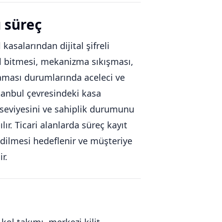
ü süreç
 kasalarından dijital şifreli
pil bitmesi, mekanizma sıkışması,
aması durumlarında aceleci ve
stanbul çevresindeki kasa
 seviyesini ve sahiplik durumunu
ır. Ticari alanlarda süreç kayıt
edilmesi hedeflenir ve müşteriye
r.