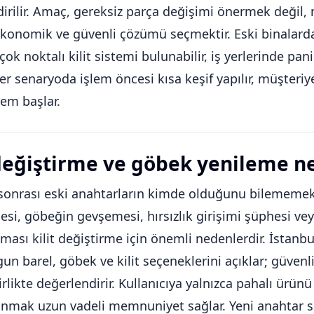
dirilir. Amaç, gereksiz parça değişimi önermek değ
konomik ve güvenli çözümü seçmektir. Eski binalarda k
çok noktalı kilit sistemi bulunabilir, iş yerlerinde pan
 Her senaryoda işlem öncesi kısa keşif yapılır, müşteriy
lem başlar.
 değiştirme ve göbek yenileme n
onrası eski anahtarların kimde olduğunu bilememek,
si, göbeğin gevşemesi, hırsızlık girişimi şüphesi vey
kması kilit değiştirme için önemli nedenlerdir. İstanbu
gun barel, göbek ve kilit seçeneklerini açıklar; güvenli
irlikte değerlendirir. Kullanıcıya yalnızca pahalı ürü
mak uzun vadeli memnuniyet sağlar. Yeni anahtar set