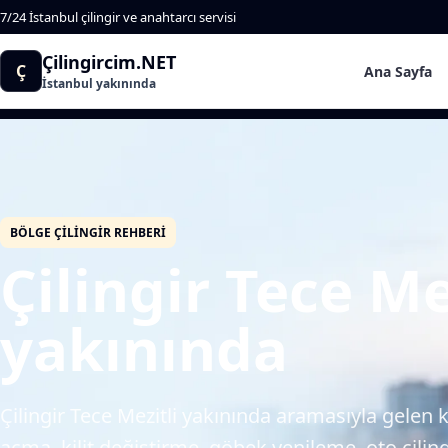
7/24 İstanbul çilingir ve anahtarcı servisi
Çilingircim.NET
Ç
Ana Sayfa
İstanbul yakınında
BÖLGE ÇILINGIR REHBERI
Çilingir Tece Me
yakınında
Çilingir Tece Mezitli yakınında aramasıyla gelen ku
açma, kilit değiştirme, göbek yenileme, oto çilingi