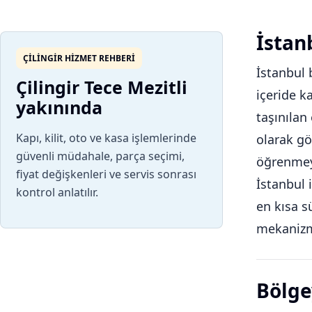
İstanb
ÇILINGIR HIZMET REHBERI
İstanbul 
Çilingir Tece Mezitli
içeride k
yakınında
taşınılan
Kapı, kilit, oto ve kasa işlemlerinde
olarak gö
güvenli müdahale, parça seçimi,
öğrenmeyi
fiyat değişkenleri ve servis sonrası
İstanbul 
kontrol anlatılır.
en kısa s
mekanizm
Bölge