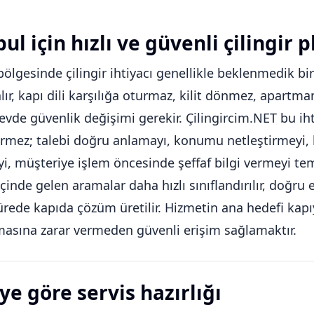
ul için hızlı ve güvenli çilingir p
bölgesinde çilingir ihtiyacı genellikle beklenmedik bi
alır, kapı dili karşılığa oturmaz, kilit dönmez, apart
 evde güvenlik değişimi gerekir. Çilingircim.NET bu iht
rmez; talebi doğru anlamayı, konumu netleştirmeyi, k
, müşteriye işlem öncesinde şeffaf bilgi vermeyi tem
içinde gelen aramalar daha hızlı sınıflandırılır, doğr
ürede kapıda çözüm üretilir. Hizmetin ana hedefi kapıy
asına zarar vermeden güvenli erişim sağlamaktır.
ye göre servis hazırlığı