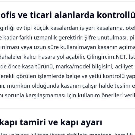
ofis ve ticari alanlarda kontroll
girliği ev tipi küçük kasalardan iş yeri kasalarına, otel
 kadar farklı uzmanlık gerektirir. Şifre unutulması, 
ırılması veya uzun süre kullanılmayan kasanın açılm
haleler kalıcı hasara yol açabilir. Çilingircim.NET, İ
nde önce kasa türünü, marka/model bilgisini, aciliyet
Gerekli görülen işlemlerde belge ve yetki kontrolü yapıl
ınır, mümkün olduğunda kasanın çalışır halde teslim 
nı sorunla karşılaşmaması için kullanım önerileri verili
 kapı tamiri ve kapı ayarı