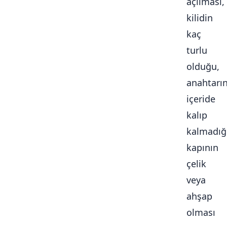
açılması,
kilidin
kaç
turlu
olduğu,
anahtarı
içeride
kalıp
kalmadığ
kapının
çelik
veya
ahşap
olması