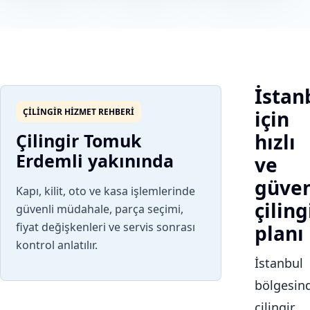
İstan
ÇILINGIR HIZMET REHBERI
için
Çilingir Tomuk
hızlı
Erdemli yakınında
ve
güven
Kapı, kilit, oto ve kasa işlemlerinde
çiling
güvenli müdahale, parça seçimi,
fiyat değişkenleri ve servis sonrası
planı
kontrol anlatılır.
İstanbul
bölgesin
çilingir