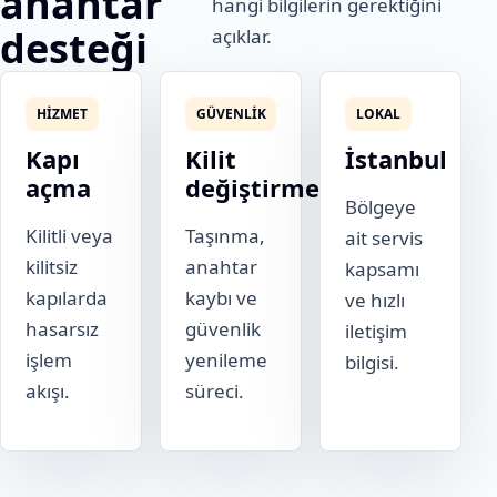
anahtar
hangi bilgilerin gerektiğini
desteği
açıklar.
HIZMET
GÜVENLIK
LOKAL
Kapı
Kilit
İstanbul
açma
değiştirme
Bölgeye
Kilitli veya
Taşınma,
ait servis
kilitsiz
anahtar
kapsamı
kapılarda
kaybı ve
ve hızlı
hasarsız
güvenlik
iletişim
işlem
yenileme
bilgisi.
akışı.
süreci.