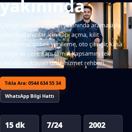
yakınında
Çilingir Tomuk Erdemli yakınında aramasıyla
gelen kullanıcılar için kapı açma, kilit
değiştirme, göbek yenileme, oto çilingir, kasa
çilingir ve çelik kapı tamiri kapsamını tek
sayfada açıklayan uzun hizmet rehberi.
Tıkla Ara: 0544 634 55 34
WhatsApp Bilgi Hattı
15 dk
7/24
2002