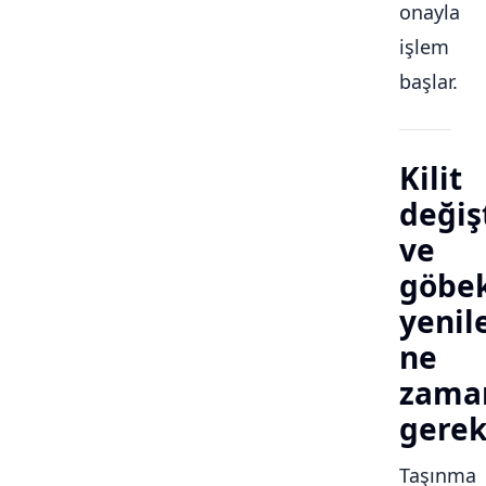
onayla
işlem
başlar.
Kilit
değiş
ve
göbe
yeni
ne
zama
gerek
Taşınma