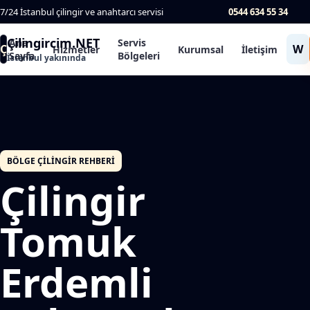
7/24 İstanbul çilingir ve anahtarcı servisi
0544 634 55 34
Çilingircim.NET
Ana
Servis
Ç
W
Hizmetler
Kurumsal
İletişim
Sayfa
Bölgeleri
İstanbul yakınında
BÖLGE ÇILINGIR REHBERI
Çilingir
Tomuk
Erdemli