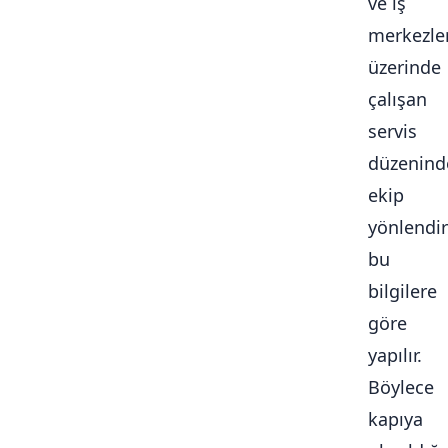
ve iş
merkezle
üzerinde
çalışan
servis
düzenind
ekip
yönlendi
bu
bilgilere
göre
yapılır.
Böylece
kapıya