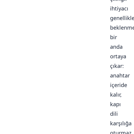
ihtiyacı
genellikl
beklenme
bir
anda
ortaya
çıkar:
anahtar
içeride
kalır,
kapı
dili
karşılığa
oturmaz,