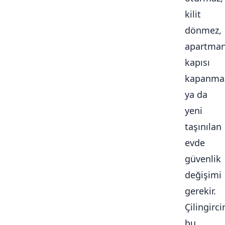
kilit
dönmez,
apartma
kapısı
kapanma
ya da
yeni
taşınılan
evde
güvenlik
değişimi
gerekir.
Çilingirc
bu