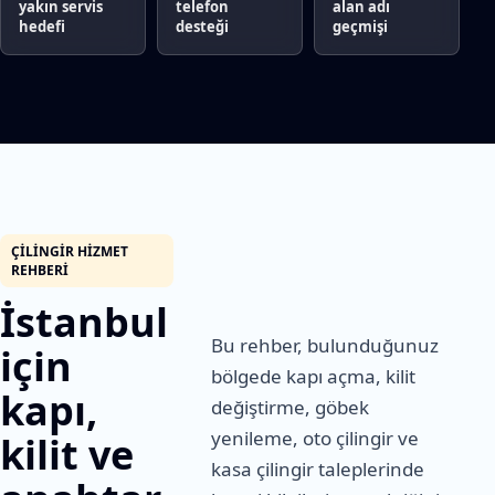
yakın servis
telefon
alan adı
hedefi
desteği
geçmişi
ÇILINGIR HIZMET
REHBERI
İstanbul
Bu rehber, bulunduğunuz
için
bölgede kapı açma, kilit
kapı,
değiştirme, göbek
yenileme, oto çilingir ve
kilit ve
kasa çilingir taleplerinde