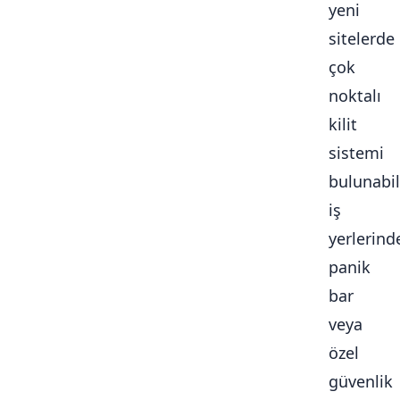
yeni
sitelerde
çok
noktalı
kilit
sistemi
bulunabili
iş
yerlerind
panik
bar
veya
özel
güvenlik