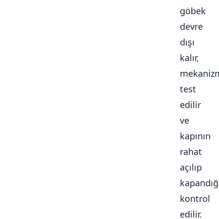
göbek
devre
dışı
kalır,
mekaniz
test
edilir
ve
kapının
rahat
açılıp
kapandığ
kontrol
edilir.