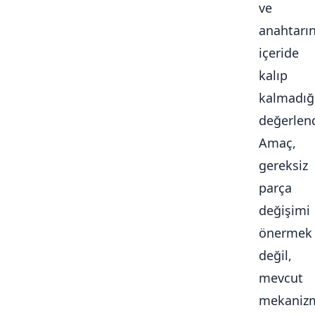
ve
anahtarı
içeride
kalıp
kalmadığ
değerlendi
Amaç,
gereksiz
parça
değişimi
önermek
değil,
mevcut
mekaniz