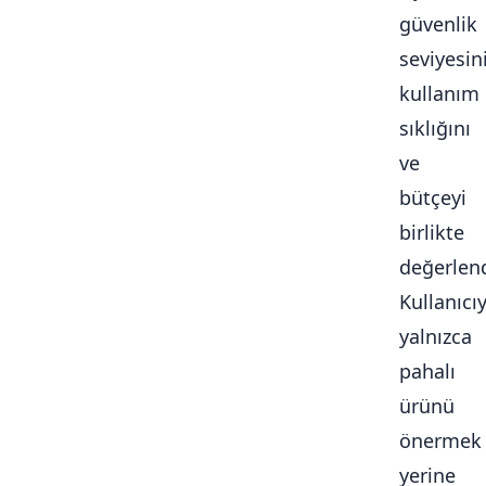
güvenlik
seviyesini
kullanım
sıklığını
ve
bütçeyi
birlikte
değerlendi
Kullanıcı
yalnızca
pahalı
ürünü
önermek
yerine