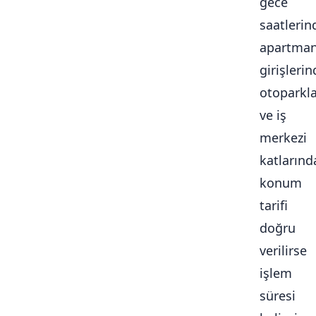
gece
saatlerin
apartma
girişlerin
otoparkl
ve iş
merkezi
katlarınd
konum
tarifi
doğru
verilirse
işlem
süresi