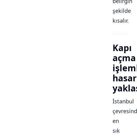
belirgin
şekilde
kısalır.
Kapı
açma
işlem
hasar
yakla
İstanbul
çevresin
en
sık