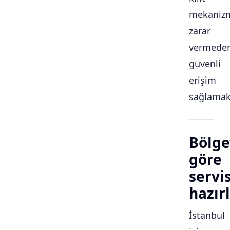
mekaniz
zarar
vermede
güvenli
erişim
sağlamakt
Bölge
göre
servi
hazırl
İstanbul