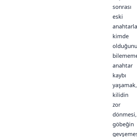
sonrası
eski
anahtarla
kimde
olduğun
bilememe
anahtar
kaybı
yaşamak,
kilidin
zor
dönmesi,
göbeğin
gevşemes