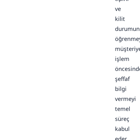
ve
kilit
durumun
öğrenmey
müşteriy
işlem
öncesind
şeffaf
bilgi
vermeyi
temel
süreç
kabul
eder.