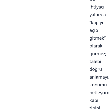
ihtiyacı
yalnızca
“kapıyı
açıp
gitmek”
olarak
görmez;
talebi
doğru
anlamayı
konumu
netleştir
kapı
tipini