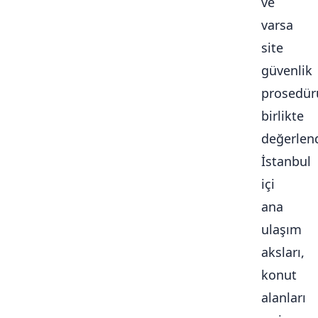
ve
varsa
site
güvenlik
prosedür
birlikte
değerlendi
İstanbul
içi
ana
ulaşım
aksları,
konut
alanları