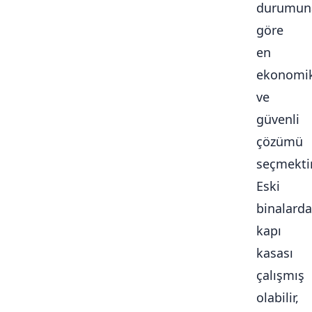
durumun
göre
en
ekonomi
ve
güvenli
çözümü
seçmektir
Eski
binalarda
kapı
kasası
çalışmış
olabilir,