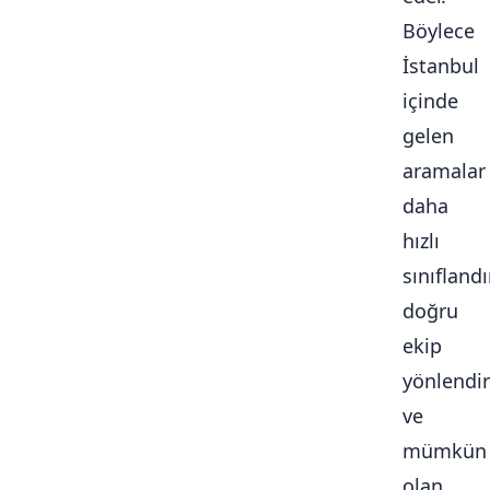
Böylece
İstanbul
içinde
gelen
aramalar
daha
hızlı
sınıflandır
doğru
ekip
yönlendiri
ve
mümkün
olan