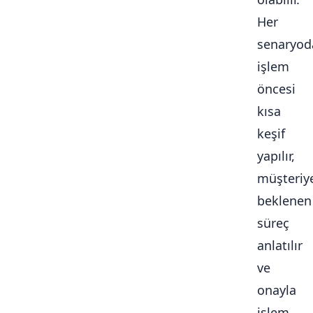
Her
senaryod
işlem
öncesi
kısa
keşif
yapılır,
müşteriy
beklenen
süreç
anlatılır
ve
onayla
işlem