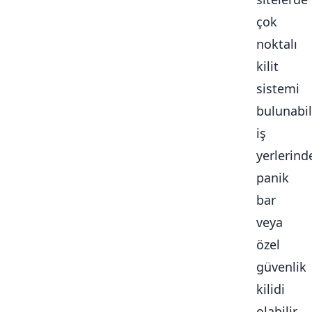
çok
noktalı
kilit
sistemi
bulunabili
iş
yerlerind
panik
bar
veya
özel
güvenlik
kilidi
olabilir.