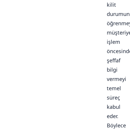
kilit
durumun
öğrenmey
müşteriy
işlem
öncesind
şeffaf
bilgi
vermeyi
temel
süreç
kabul
eder.
Böylece