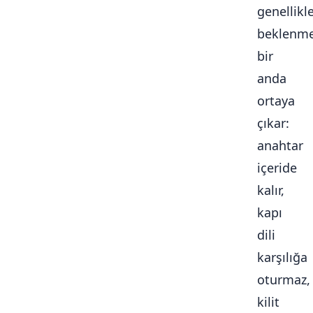
genellikl
beklenme
bir
anda
ortaya
çıkar:
anahtar
içeride
kalır,
kapı
dili
karşılığa
oturmaz,
kilit