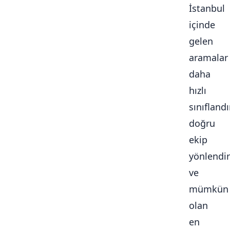
İstanbul
içinde
gelen
aramalar
daha
hızlı
sınıflandır
doğru
ekip
yönlendiri
ve
mümkün
olan
en