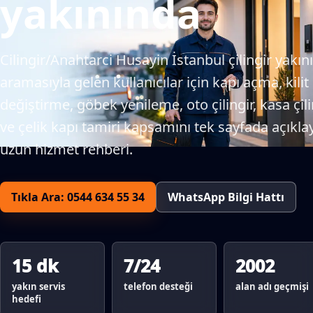
yakınında
Cilingir/Anahtarci Husayin İstanbul çilingir yakın
aramasıyla gelen kullanıcılar için kapı açma, kilit
değiştirme, göbek yenileme, oto çilingir, kasa çili
ve çelik kapı tamiri kapsamını tek sayfada açıkla
uzun hizmet rehberi.
Tıkla Ara: 0544 634 55 34
WhatsApp Bilgi Hattı
15 dk
7/24
2002
yakın servis
telefon desteği
alan adı geçmişi
hedefi