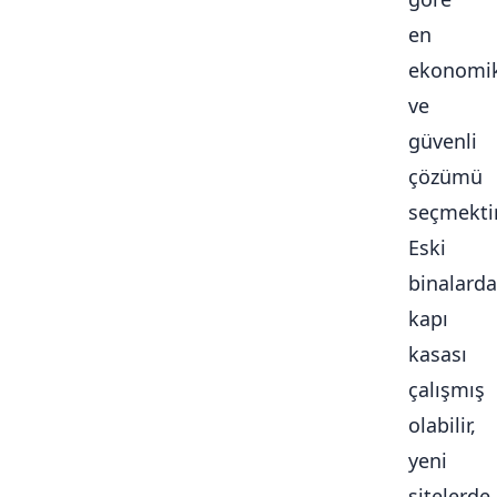
en
ekonomi
ve
güvenli
çözümü
seçmektir
Eski
binalarda
kapı
kasası
çalışmış
olabilir,
yeni
sitelerde