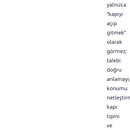
yalnızca
“kapıyı
açıp
gitmek”
olarak
görmez;
talebi
doğru
anlamayı
konumu
netleştir
kapı
tipini
ve