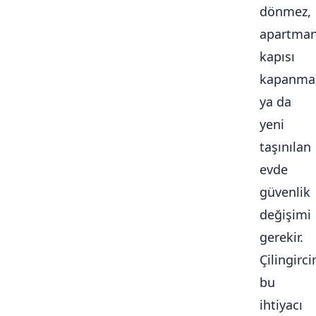
dönmez,
apartma
kapısı
kapanma
ya da
yeni
taşınılan
evde
güvenlik
değişimi
gerekir.
Çilingirc
bu
ihtiyacı