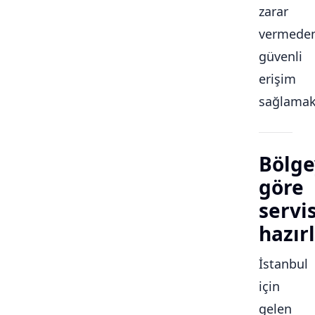
zarar
vermede
güvenli
erişim
sağlamakt
Bölge
göre
servi
hazırl
İstanbul
için
gelen