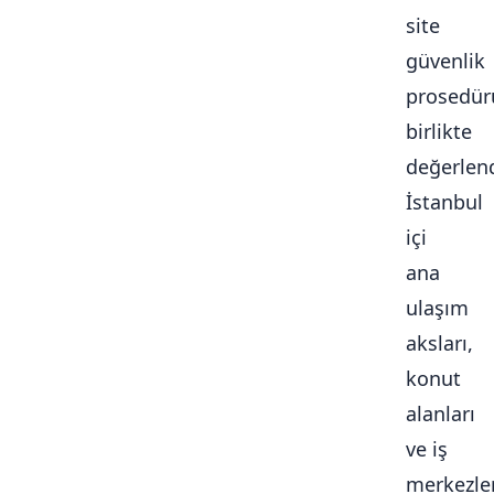
site
güvenlik
prosedür
birlikte
değerlendi
İstanbul
içi
ana
ulaşım
aksları,
konut
alanları
ve iş
merkezle