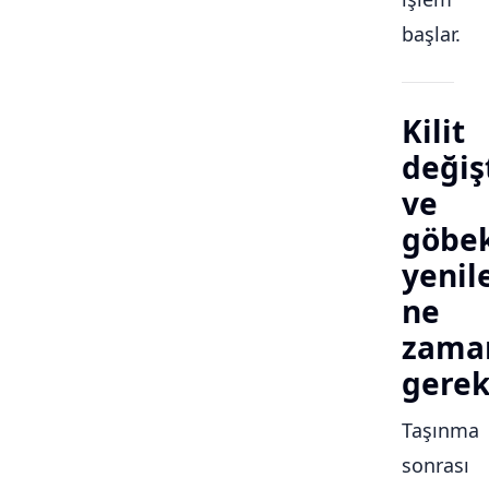
başlar.
Kilit
değiş
ve
göbe
yeni
ne
zama
gerek
Taşınma
sonrası