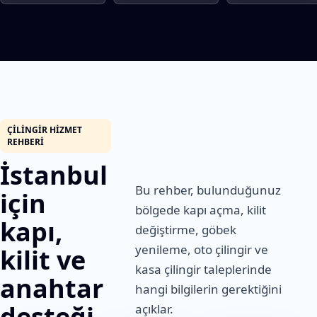
ÇILINGIR HIZMET
REHBERI
İstanbul
Bu rehber, bulunduğunuz
için
bölgede kapı açma, kilit
kapı,
değiştirme, göbek
yenileme, oto çilingir ve
kilit ve
kasa çilingir taleplerinde
anahtar
hangi bilgilerin gerektiğini
desteği
açıklar.