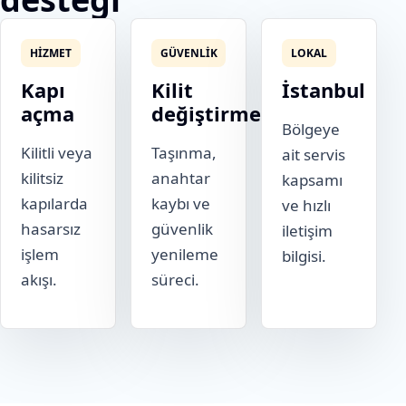
HIZMET
GÜVENLIK
LOKAL
Kapı
Kilit
İstanbul
açma
değiştirme
Bölgeye
Kilitli veya
Taşınma,
ait servis
kilitsiz
anahtar
kapsamı
kapılarda
kaybı ve
ve hızlı
hasarsız
güvenlik
iletişim
işlem
yenileme
bilgisi.
akışı.
süreci.