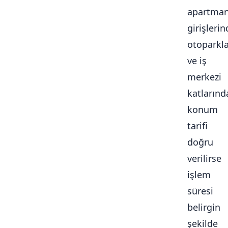
apartma
girişlerin
otoparkl
ve iş
merkezi
katlarınd
konum
tarifi
doğru
verilirse
işlem
süresi
belirgin
şekilde