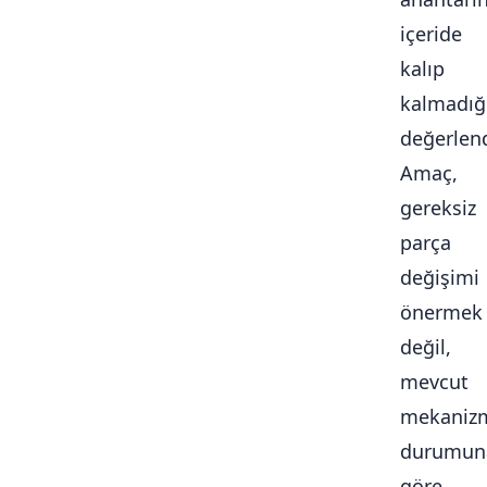
içeride
kalıp
kalmadığ
değerlendi
Amaç,
gereksiz
parça
değişimi
önermek
değil,
mevcut
mekaniz
durumun
göre