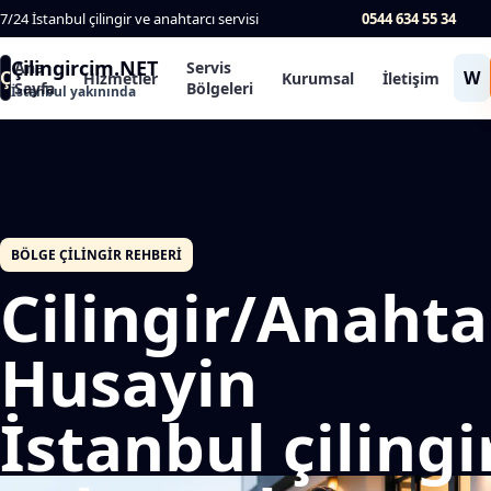
7/24 İstanbul çilingir ve anahtarcı servisi
0544 634 55 34
Çilingircim.NET
Ana
Servis
Ç
W
Hizmetler
Kurumsal
İletişim
Sayfa
Bölgeleri
İstanbul yakınında
BÖLGE ÇILINGIR REHBERI
Cilingir/Anahta
Husayin
İstanbul çilingi