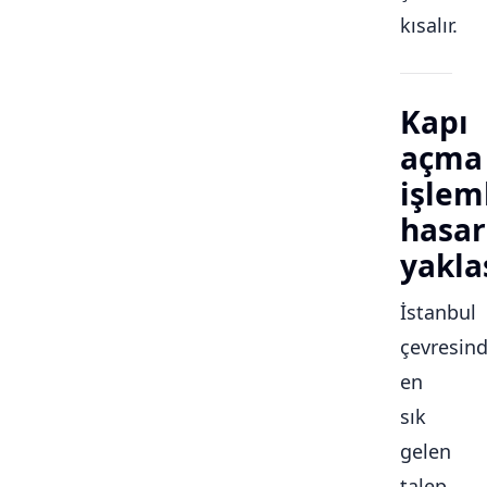
kısalır.
Kapı
açma
işlem
hasar
yakla
İstanbul
çevresin
en
sık
gelen
talep