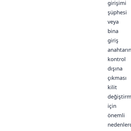
girişimi
şüphesi
veya
bina
giriş
anahtarı
kontrol
dışına
çıkması
kilit
değiştir
için
önemli
nedenlerd