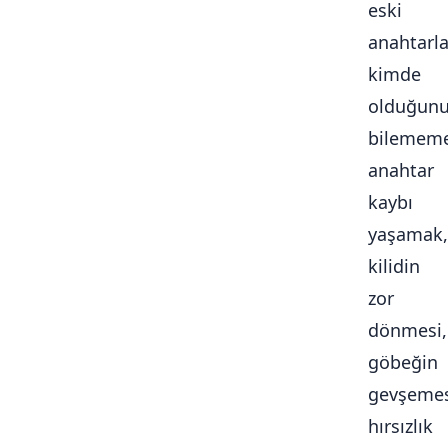
eski
anahtarla
kimde
olduğun
bilememe
anahtar
kaybı
yaşamak,
kilidin
zor
dönmesi,
göbeğin
gevşemes
hırsızlık