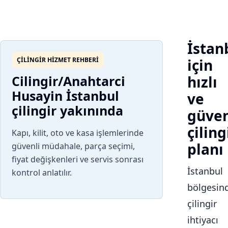
İstan
ÇILINGIR HIZMET REHBERI
için
Cilingir/Anahtarci
hızlı
Husayin İstanbul
ve
çilingir yakınında
güven
çiling
Kapı, kilit, oto ve kasa işlemlerinde
planı
güvenli müdahale, parça seçimi,
fiyat değişkenleri ve servis sonrası
İstanbul
kontrol anlatılır.
bölgesin
çilingir
ihtiyacı