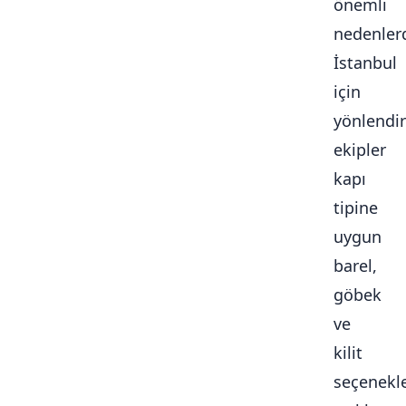
önemli
nedenlerd
İstanbul
için
yönlendir
ekipler
kapı
tipine
uygun
barel,
göbek
ve
kilit
seçenekle