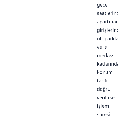
gece
saatlerin
apartma
girişlerin
otoparkl
ve iş
merkezi
katlarınd
konum
tarifi
doğru
verilirse
işlem
süresi