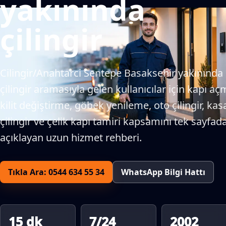
yakınında
çilingir
Cilingir/Anahtarci Sentepe Basaksehir yakınında
çilingir aramasıyla gelen kullanıcılar için kapı aç
kilit değiştirme, göbek yenileme, oto çilingir, kas
çilingir ve çelik kapı tamiri kapsamını tek sayfad
açıklayan uzun hizmet rehberi.
Tıkla Ara: 0544 634 55 34
WhatsApp Bilgi Hattı
15 dk
7/24
2002