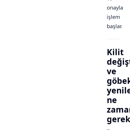
onayla
işlem
başlar.
Kilit
değiş
ve
göbe
yeni
ne
zama
gerek