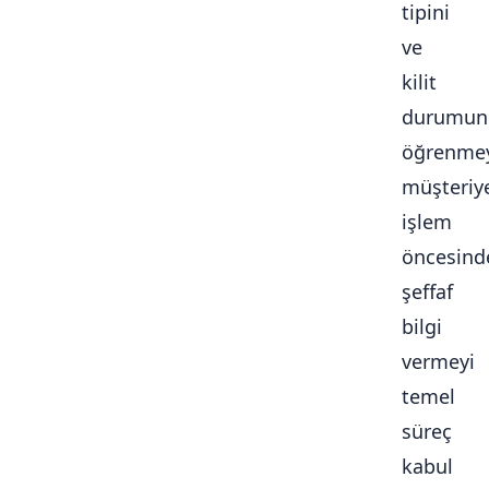
tipini
ve
kilit
durumun
öğrenmey
müşteriy
işlem
öncesind
şeffaf
bilgi
vermeyi
temel
süreç
kabul