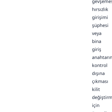
gevşemes
hırsızlık
girişimi
şüphesi
veya
bina
giriş
anahtarı
kontrol
dışına
çıkması
kilit
değiştir
için