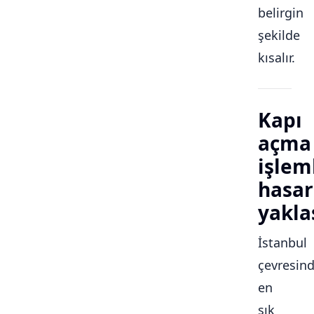
belirgin
şekilde
kısalır.
Kapı
açma
işlem
hasar
yakla
İstanbul
çevresin
en
sık