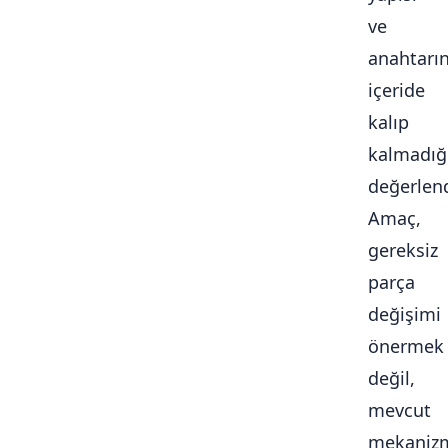
ve
anahtarı
içeride
kalıp
kalmadığ
değerlendi
Amaç,
gereksiz
parça
değişimi
önermek
değil,
mevcut
mekaniz