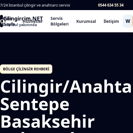
7/24 İstanbul çilingir ve anahtarcı servisi
0544 634 55 34
Çilingircim.NET
Ana
Servis
Ç
W
Hizmetler
Kurumsal
İletişim
Sayfa
Bölgeleri
İstanbul yakınında
BÖLGE ÇILINGIR REHBERI
Cilingir/Anahta
Sentepe
Basaksehir