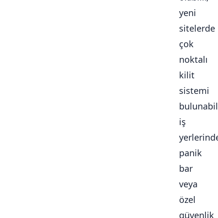
yeni
sitelerde
çok
noktalı
kilit
sistemi
bulunabili
iş
yerlerind
panik
bar
veya
özel
güvenlik