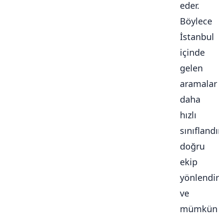
eder.
Böylece
İstanbul
içinde
gelen
aramalar
daha
hızlı
sınıflandır
doğru
ekip
yönlendiri
ve
mümkün