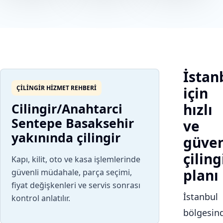
İstan
ÇILINGIR HIZMET REHBERI
için
Cilingir/Anahtarci
hızlı
Sentepe Basaksehir
ve
yakınında çilingir
güven
çiling
Kapı, kilit, oto ve kasa işlemlerinde
planı
güvenli müdahale, parça seçimi,
fiyat değişkenleri ve servis sonrası
İstanbul
kontrol anlatılır.
bölgesin