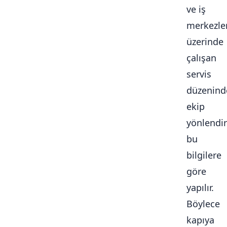
ve iş
merkezle
üzerinde
çalışan
servis
düzenind
ekip
yönlendi
bu
bilgilere
göre
yapılır.
Böylece
kapıya