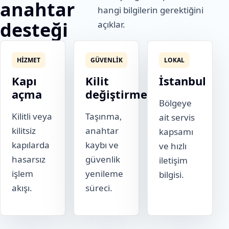
anahtar
hangi bilgilerin gerektiğini
desteği
açıklar.
HIZMET
GÜVENLIK
LOKAL
Kapı
Kilit
İstanbul
açma
değiştirme
Bölgeye
Kilitli veya
Taşınma,
ait servis
kilitsiz
anahtar
kapsamı
kapılarda
kaybı ve
ve hızlı
hasarsız
güvenlik
iletişim
işlem
yenileme
bilgisi.
akışı.
süreci.