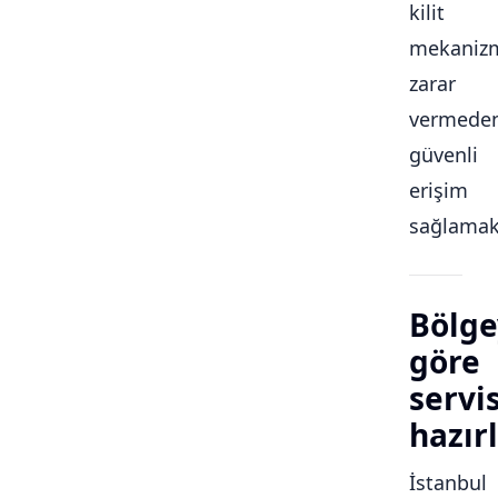
kilit
mekaniz
zarar
vermede
güvenli
erişim
sağlamakt
Bölge
göre
servi
hazırl
İstanbul