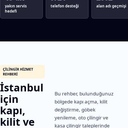
yakın servis
telefon desteği
alan adı geçmişi
hedefi
ÇILINGIR HIZMET
REHBERI
İstanbul
Bu rehber, bulunduğunuz
için
bölgede kapı açma, kilit
kapı,
değiştirme, göbek
yenileme, oto çilingir ve
kilit ve
kasa çilingir taleplerinde