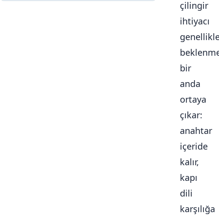
çilingir
ihtiyacı
genellikl
beklenme
bir
anda
ortaya
çıkar:
anahtar
içeride
kalır,
kapı
dili
karşılığa