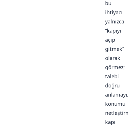
bu
ihtiyacı
yalnızca
“kapıyı
açıp
gitmek”
olarak
görmez;
talebi
doğru
anlamayı
konumu
netleştir
kapı