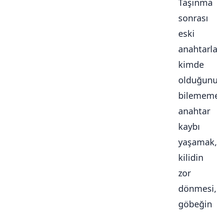
Taşınma
sonrası
eski
anahtarla
kimde
olduğun
bilememe
anahtar
kaybı
yaşamak,
kilidin
zor
dönmesi,
göbeğin