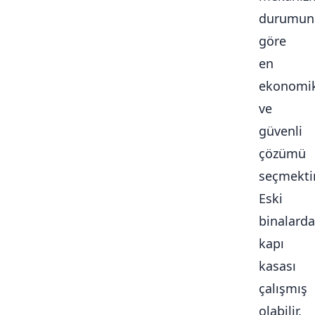
durumun
göre
en
ekonomi
ve
güvenli
çözümü
seçmektir
Eski
binalarda
kapı
kasası
çalışmış
olabilir,