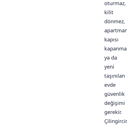
oturmaz,
kilit
dönmez,
apartma
kapısı
kapanma
ya da
yeni
taşınılan
evde
güvenlik
değişimi
gerekir.
Çilingirc