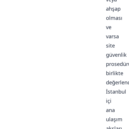
ahşap
olması
ve
varsa
site
güvenlik
prosedür
birlikte
değerlendi
İstanbul
içi
ana
ulaşım
aksları,