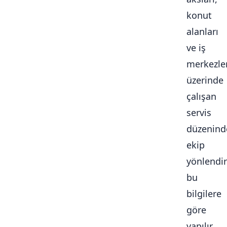
konut
alanları
ve iş
merkezle
üzerinde
çalışan
servis
düzenind
ekip
yönlendi
bu
bilgilere
göre
yapılır.