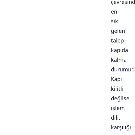
çevresin
en
sık
gelen
talep
kapıda
kalma
durumudu
Kapı
kilitli
değilse
işlem
dili,
karşılığı