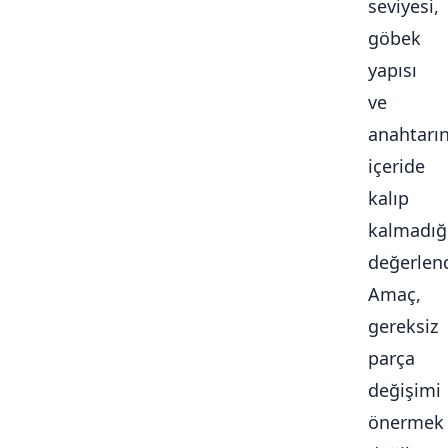
seviyesi,
göbek
yapısı
ve
anahtarı
içeride
kalıp
kalmadığ
değerlendi
Amaç,
gereksiz
parça
değişimi
önermek