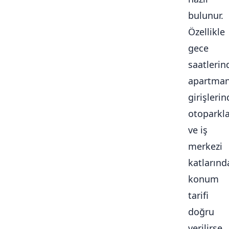
bulunur.
Özellikle
gece
saatlerin
apartma
girişlerin
otoparkl
ve iş
merkezi
katlarınd
konum
tarifi
doğru
verilirse