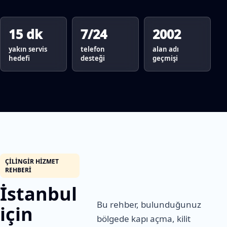
15 dk
7/24
2002
yakın servis
telefon
alan adı
hedefi
desteği
geçmişi
ÇILINGIR HIZMET
REHBERI
İstanbul
Bu rehber, bulunduğunuz
için
bölgede kapı açma, kilit