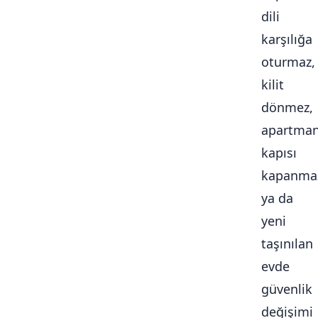
dili
karşılığa
oturmaz,
kilit
dönmez,
apartma
kapısı
kapanma
ya da
yeni
taşınılan
evde
güvenlik
değişimi