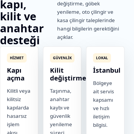
kapı,
değiştirme, göbek
yenileme, oto çilingir ve
kilit ve
kasa çilingir taleplerinde
anahtar
hangi bilgilerin gerektiğini
desteği
açıklar.
HIZMET
GÜVENLIK
LOKAL
Kapı
Kilit
İstanbul
açma
değiştirme
Bölgeye
Kilitli veya
Taşınma,
ait servis
kilitsiz
anahtar
kapsamı
kapılarda
kaybı ve
ve hızlı
hasarsız
güvenlik
iletişim
işlem
yenileme
bilgisi.
akışı.
süreci.