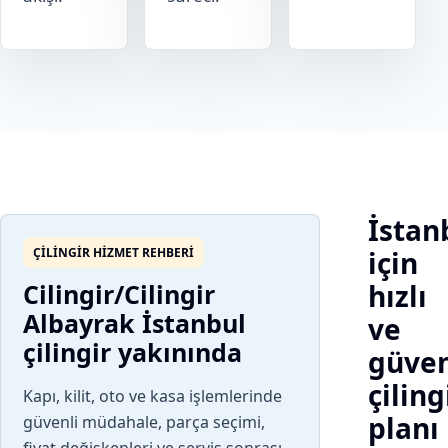
İstan
ÇILINGIR HIZMET REHBERI
için
Cilingir/Cilingir
hızlı
Albayrak İstanbul
ve
çilingir yakınında
güven
çiling
Kapı, kilit, oto ve kasa işlemlerinde
planı
güvenli müdahale, parça seçimi,