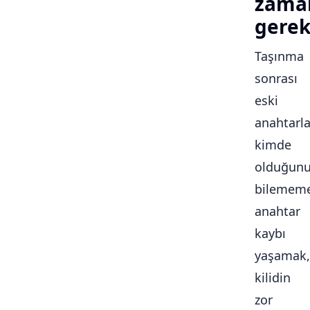
zama
gerek
Taşınma
sonrası
eski
anahtarla
kimde
olduğun
bilememe
anahtar
kaybı
yaşamak,
kilidin
zor