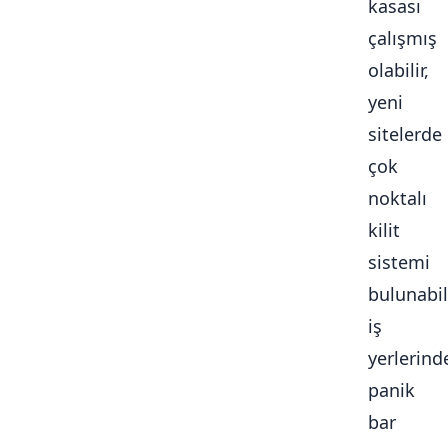
kasası
çalışmış
olabilir,
yeni
sitelerde
çok
noktalı
kilit
sistemi
bulunabili
iş
yerlerind
panik
bar