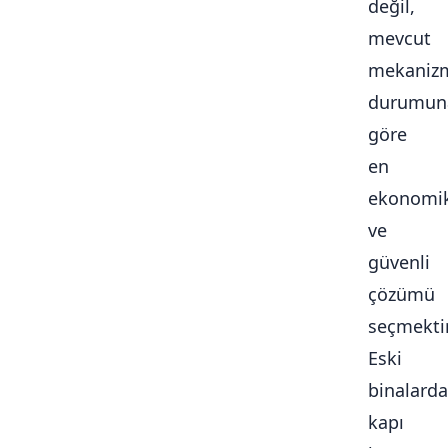
değil,
mevcut
mekaniz
durumun
göre
en
ekonomi
ve
güvenli
çözümü
seçmektir
Eski
binalarda
kapı