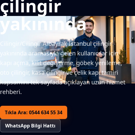
çilingir
yakınında
Cilingir/Cilingir Albayrak İstanbul çilingir
yakınında aramasıyla gelen kullanıcılar için
kapı açma, kilit değiştirme, göbek yenileme,
oto çilingir, kasa çilingir ve çelik kapı tamiri
kapsamını tek sayfada açıklayan uzun hizmet
rehberi.
Tıkla Ara: 0544 634 55 34
WhatsApp Bilgi Hattı