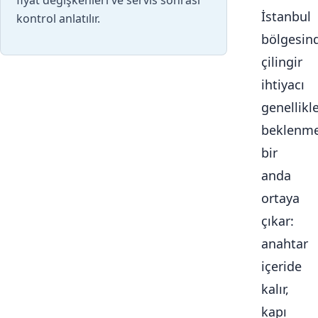
fiyat değişkenleri ve servis sonrası
İstanbul
kontrol anlatılır.
bölgesin
çilingir
ihtiyacı
genellikl
beklenme
bir
anda
ortaya
çıkar:
anahtar
içeride
kalır,
kapı