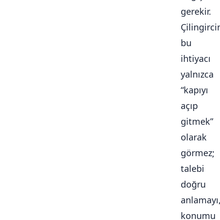
gerekir.
Çilingirc
bu
ihtiyacı
yalnızca
“kapıyı
açıp
gitmek”
olarak
görmez;
talebi
doğru
anlamayı
konumu