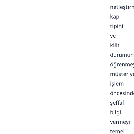
netleştir
kapı
tipini
ve
kilit
durumun
öğrenmey
müşteriy
işlem
öncesind
şeffaf
bilgi
vermeyi
temel