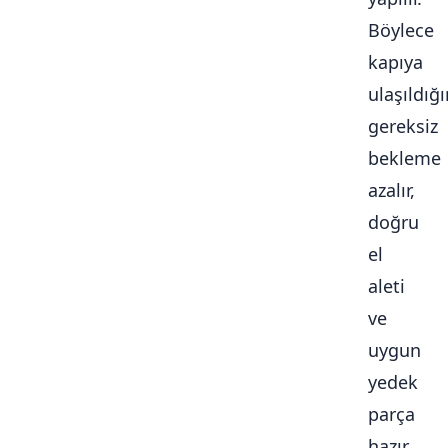
Böylece
kapıya
ulaşıldığ
gereksiz
bekleme
azalır,
doğru
el
aleti
ve
uygun
yedek
parça
hazır