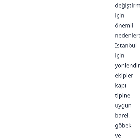
değiştir
için
önemli
nedenlerd
İstanbul
için
yönlendir
ekipler
kapı
tipine
uygun
barel,
göbek
ve