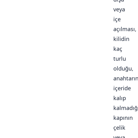
veya
içe
açılması,
kilidin
kaç
turlu
olduğu,
anahtarı
içeride
kalıp
kalmadığ
kapının
çelik
veya