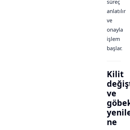
süreç
anlatılır
ve
onayla
işlem
başlar.
Kilit
değiş
ve
göbe
yeni
ne