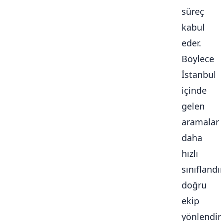
süreç
kabul
eder.
Böylece
İstanbul
içinde
gelen
aramalar
daha
hızlı
sınıflandır
doğru
ekip
yönlendiri