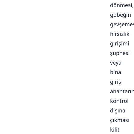
dönmesi,
göbeğin
gevşemes
hırsızlık
girişimi
şüphesi
veya
bina
giriş
anahtarı
kontrol
dışına
çıkması
kilit