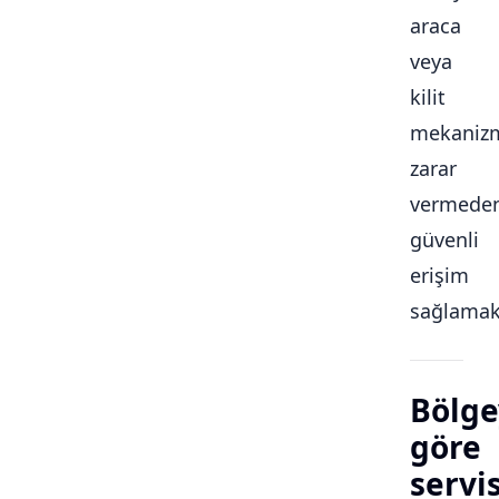
araca
veya
kilit
mekaniz
zarar
vermede
güvenli
erişim
sağlamakt
Bölge
göre
servi