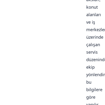
konut
alanları
ve iş
merkezle
üzerinde
çalışan
servis
düzenind
ekip
yönlendi
bu
bilgilere
göre
yapılır.