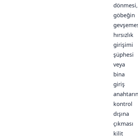
dönmesi,
göbeğin
gevşemes
hırsızlık
girişimi
şüphesi
veya
bina
giriş
anahtarı
kontrol
dışına
çıkması
kilit