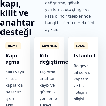
kapı,
değiştirme, göbek
yenileme, oto çilingir ve
kilit ve
kasa çilingir taleplerinde
anahtar
hangi bilgilerin gerektiğini
desteği
açıklar.
HIZMET
GÜVENLIK
LOKAL
Kapı
Kilit
İstanbul
açma
değiştirme
Bölgeye
Kilitli veya
Taşınma,
ait servis
kilitsiz
anahtar
kapsamı
kapılarda
kaybı ve
ve hızlı
hasarsız
güvenlik
iletişim
işlem
yenileme
bilgisi.
akışı.
süreci.