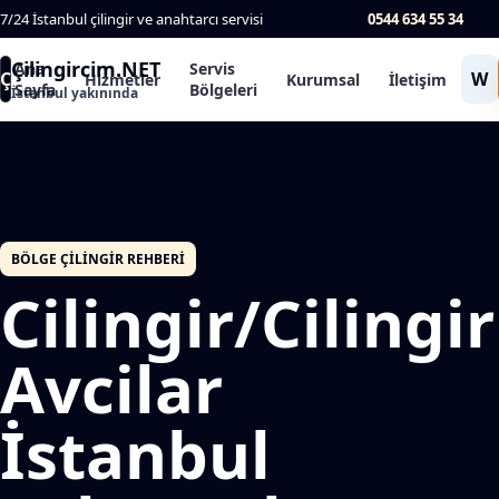
7/24 İstanbul çilingir ve anahtarcı servisi
0544 634 55 34
Çilingircim.NET
Ana
Servis
Ç
W
Hizmetler
Kurumsal
İletişim
Sayfa
Bölgeleri
İstanbul yakınında
BÖLGE ÇILINGIR REHBERI
Cilingir/Cilingir
Avcilar
İstanbul