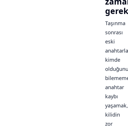
zama
gerek
Taşınma
sonrası
eski
anahtarla
kimde
olduğun
bilememe
anahtar
kaybı
yaşamak,
kilidin
zor