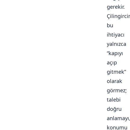
gerekir.
Çilingirc
bu
ihtiyacı
yalnızca
“kapıyı
açıp
gitmek”
olarak
görmez;
talebi
doğru
anlamayı
konumu