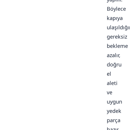
Böylece
kapıya
ulaşıldığ
gereksiz
bekleme
azalır,
doğru
el
aleti
ve
uygun
yedek
parça
hazır