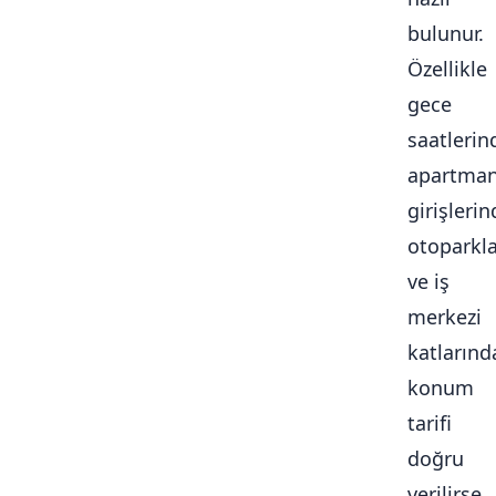
bulunur.
Özellikle
gece
saatlerin
apartma
girişlerin
otoparkl
ve iş
merkezi
katlarınd
konum
tarifi
doğru
verilirse