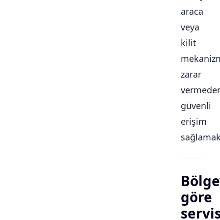
araca
veya
kilit
mekaniz
zarar
vermede
güvenli
erişim
sağlamakt
Bölge
göre
servi