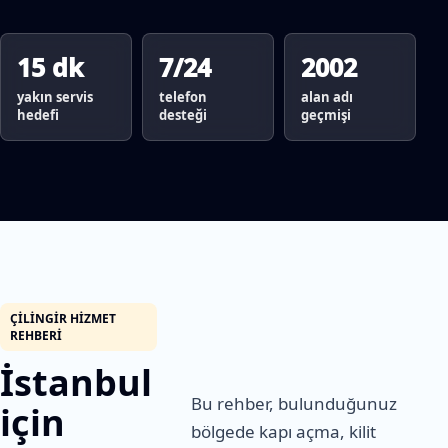
15 dk
7/24
2002
yakın servis
telefon
alan adı
hedefi
desteği
geçmişi
ÇILINGIR HIZMET
REHBERI
İstanbul
Bu rehber, bulunduğunuz
için
bölgede kapı açma, kilit