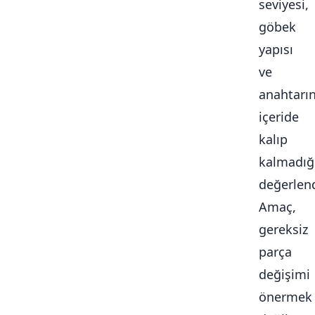
seviyesi,
göbek
yapısı
ve
anahtarı
içeride
kalıp
kalmadığ
değerlendi
Amaç,
gereksiz
parça
değişimi
önermek