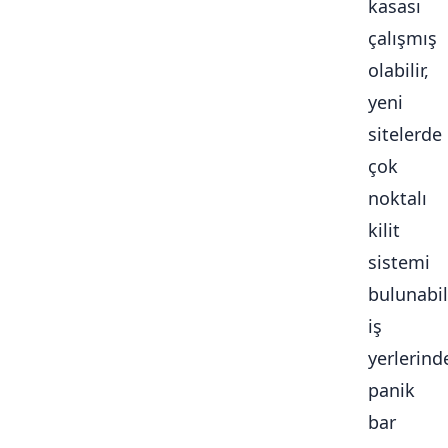
kasası
çalışmış
olabilir,
yeni
sitelerde
çok
noktalı
kilit
sistemi
bulunabili
iş
yerlerind
panik
bar