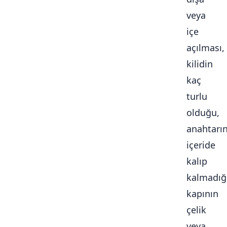
veya
içe
açılması,
kilidin
kaç
turlu
olduğu,
anahtarı
içeride
kalıp
kalmadığ
kapının
çelik
veya