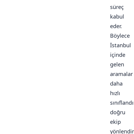
süreç
kabul
eder.
Böylece
İstanbul
içinde
gelen
aramalar
daha
hızlı
sınıflandır
doğru
ekip
yönlendiri