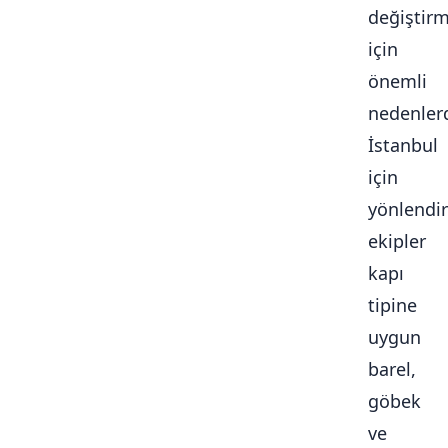
değiştir
için
önemli
nedenlerd
İstanbul
için
yönlendir
ekipler
kapı
tipine
uygun
barel,
göbek
ve