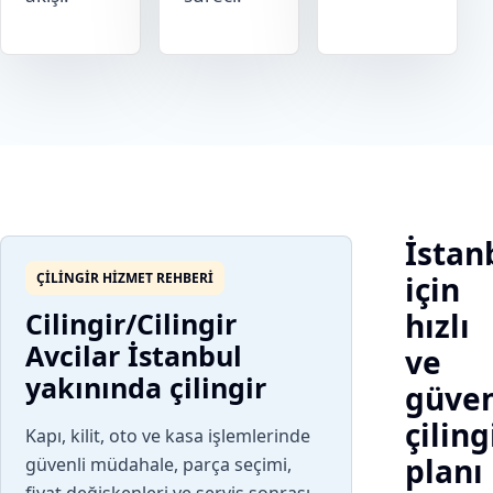
İstan
ÇILINGIR HIZMET REHBERI
için
Cilingir/Cilingir
hızlı
Avcilar İstanbul
ve
yakınında çilingir
güven
çiling
Kapı, kilit, oto ve kasa işlemlerinde
planı
güvenli müdahale, parça seçimi,