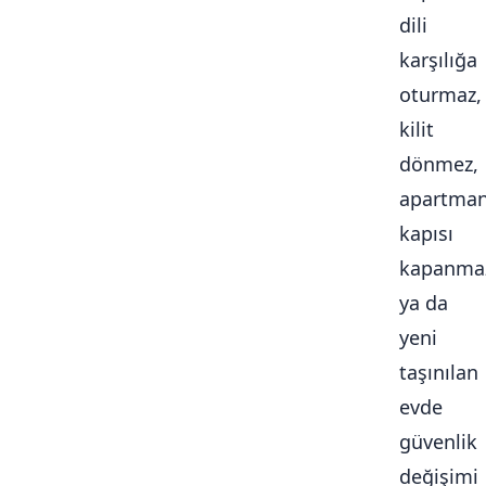
dili
karşılığa
oturmaz,
kilit
dönmez,
apartma
kapısı
kapanma
ya da
yeni
taşınılan
evde
güvenlik
değişimi