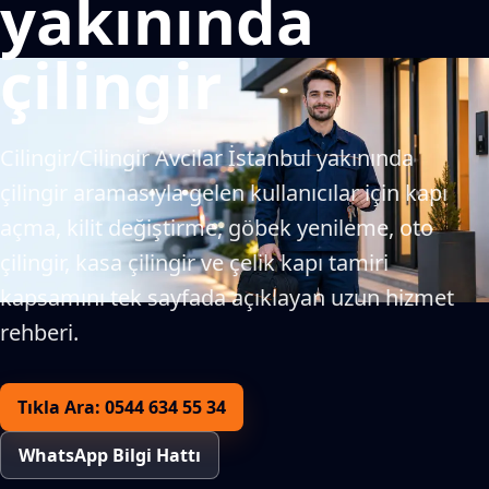
yakınında
çilingir
Cilingir/Cilingir Avcilar İstanbul yakınında
çilingir aramasıyla gelen kullanıcılar için kapı
açma, kilit değiştirme, göbek yenileme, oto
çilingir, kasa çilingir ve çelik kapı tamiri
kapsamını tek sayfada açıklayan uzun hizmet
rehberi.
Tıkla Ara: 0544 634 55 34
WhatsApp Bilgi Hattı