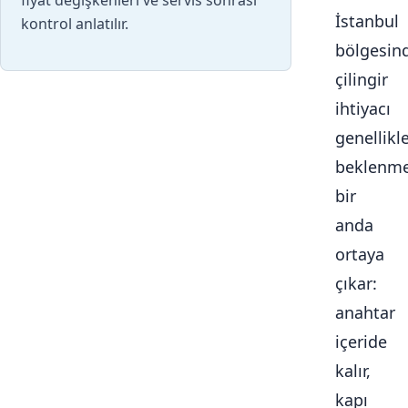
fiyat değişkenleri ve servis sonrası
İstanbul
kontrol anlatılır.
bölgesin
çilingir
ihtiyacı
genellikl
beklenme
bir
anda
ortaya
çıkar:
anahtar
içeride
kalır,
kapı