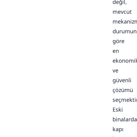
değil,
mevcut
mekaniz
durumun
göre
en
ekonomi
ve
güvenli
çözümü
seçmektir
Eski
binalarda
kapı