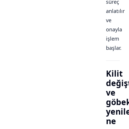
süreç
anlatılır
ve
onayla
işlem
başlar.
Kilit
değiş
ve
göbe
yeni
ne