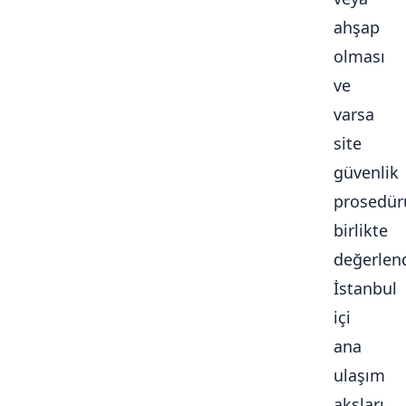
ahşap
olması
ve
varsa
site
güvenlik
prosedür
birlikte
değerlendi
İstanbul
içi
ana
ulaşım
aksları,