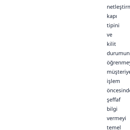
netleştir
kapı
tipini
ve
kilit
durumun
öğrenmey
müşteriy
işlem
öncesind
şeffaf
bilgi
vermeyi
temel