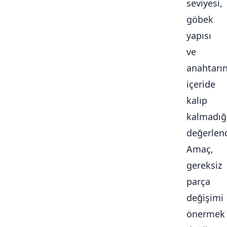
seviyesi,
göbek
yapısı
ve
anahtarı
içeride
kalıp
kalmadığ
değerlendi
Amaç,
gereksiz
parça
değişimi
önermek