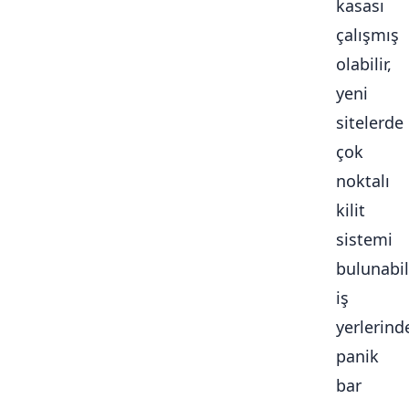
kasası
çalışmış
olabilir,
yeni
sitelerde
çok
noktalı
kilit
sistemi
bulunabili
iş
yerlerind
panik
bar