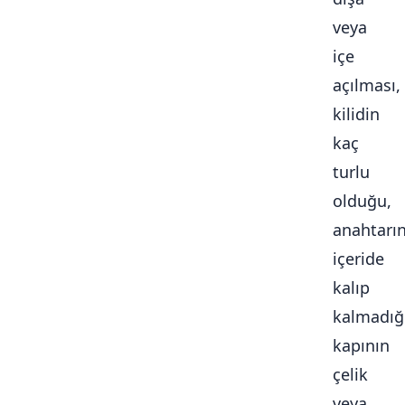
veya
içe
açılması,
kilidin
kaç
turlu
olduğu,
anahtarı
içeride
kalıp
kalmadığ
kapının
çelik
veya