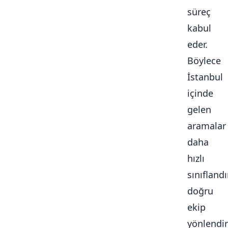
süreç
kabul
eder.
Böylece
İstanbul
içinde
gelen
aramalar
daha
hızlı
sınıflandır
doğru
ekip
yönlendiri