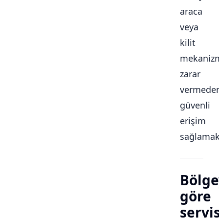
araca
veya
kilit
mekaniz
zarar
vermede
güvenli
erişim
sağlamakt
Bölge
göre
servi