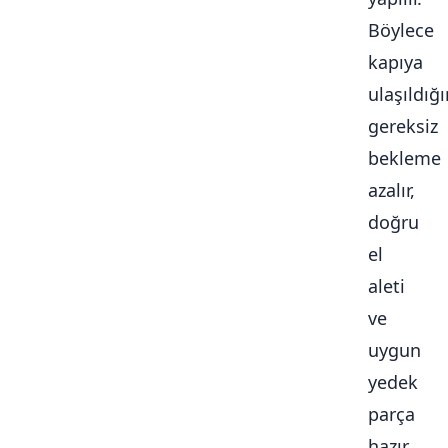
Böylece
kapıya
ulaşıldığ
gereksiz
bekleme
azalır,
doğru
el
aleti
ve
uygun
yedek
parça
hazır