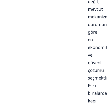
değil,
mevcut
mekaniz
durumun
göre
en
ekonomi
ve
güvenli
çözümü
seçmektir
Eski
binalarda
kapı