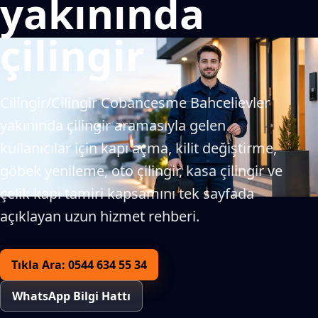
yakınında
çilingir
Cilingir/Cilingir Cobancesme Bahcelievler
yakınında çilingir aramasıyla gelen
kullanıcılar için kapı açma, kilit değiştirme,
göbek yenileme, oto çilingir, kasa çilingir ve
çelik kapı tamiri kapsamını tek sayfada
açıklayan uzun hizmet rehberi.
Tıkla Ara: 0544 634 55 34
WhatsApp Bilgi Hattı