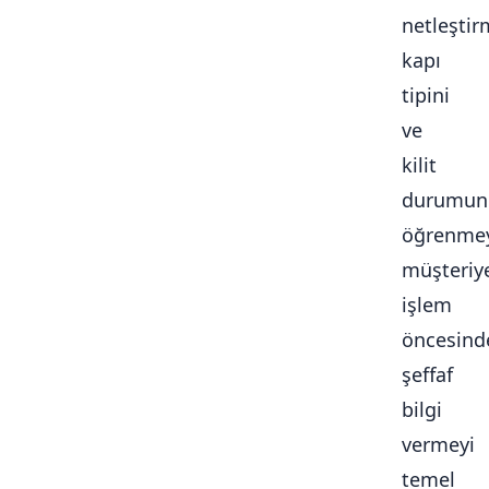
netleştir
kapı
tipini
ve
kilit
durumun
öğrenmey
müşteriy
işlem
öncesind
şeffaf
bilgi
vermeyi
temel