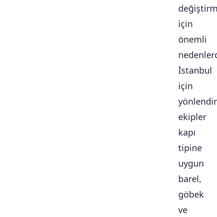
değiştir
için
önemli
nedenlerd
İstanbul
için
yönlendir
ekipler
kapı
tipine
uygun
barel,
göbek
ve