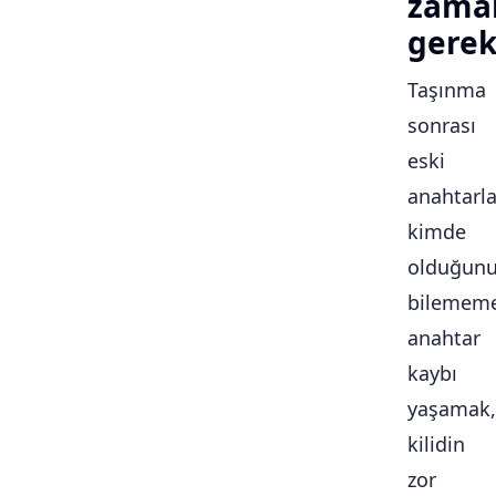
zama
gerek
Taşınma
sonrası
eski
anahtarla
kimde
olduğun
bilememe
anahtar
kaybı
yaşamak,
kilidin
zor