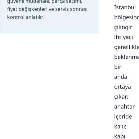
güvenli müdahale, parça seçimi,
İstanbul
fiyat değişkenleri ve servis sonrası
bölgesin
kontrol anlatılır.
çilingir
ihtiyacı
genellikl
beklenme
bir
anda
ortaya
çıkar:
anahtar
içeride
kalır,
kapı