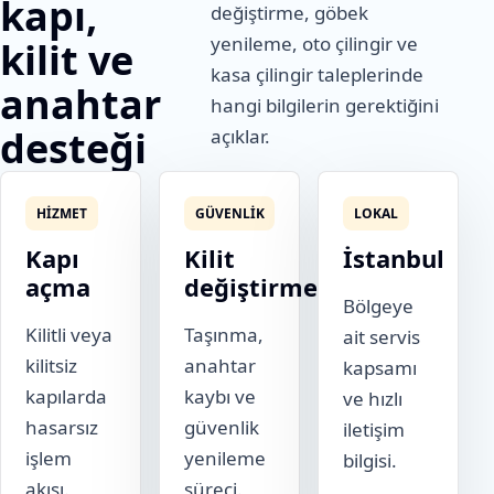
kapı,
değiştirme, göbek
yenileme, oto çilingir ve
kilit ve
kasa çilingir taleplerinde
anahtar
hangi bilgilerin gerektiğini
desteği
açıklar.
HIZMET
GÜVENLIK
LOKAL
Kapı
Kilit
İstanbul
açma
değiştirme
Bölgeye
Kilitli veya
Taşınma,
ait servis
kilitsiz
anahtar
kapsamı
kapılarda
kaybı ve
ve hızlı
hasarsız
güvenlik
iletişim
işlem
yenileme
bilgisi.
akışı.
süreci.