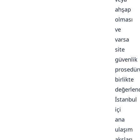
ahşap
olması
ve
varsa
site
güvenlik
prosedür
birlikte
değerlendi
İstanbul
içi
ana
ulaşım
aksları,