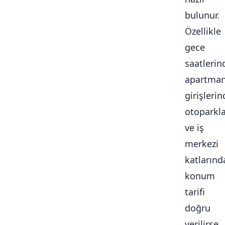
bulunur.
Özellikle
gece
saatlerin
apartma
girişlerin
otoparkl
ve iş
merkezi
katlarınd
konum
tarifi
doğru
verilirse