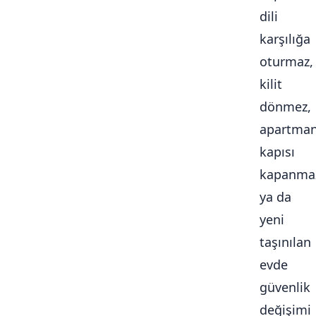
dili
karşılığa
oturmaz,
kilit
dönmez,
apartma
kapısı
kapanma
ya da
yeni
taşınılan
evde
güvenlik
değişimi