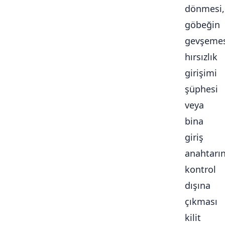
dönmesi,
göbeğin
gevşemes
hırsızlık
girişimi
şüphesi
veya
bina
giriş
anahtarı
kontrol
dışına
çıkması
kilit