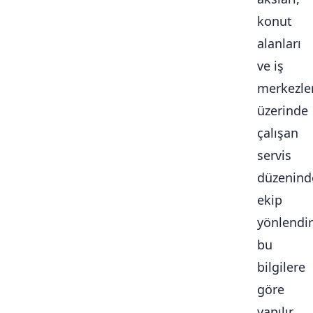
konut
alanları
ve iş
merkezle
üzerinde
çalışan
servis
düzenind
ekip
yönlendi
bu
bilgilere
göre
yapılır.