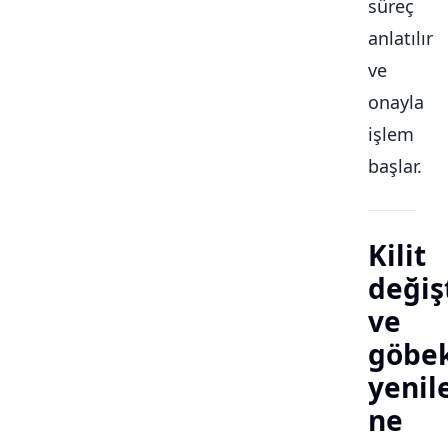
süreç
anlatılır
ve
onayla
işlem
başlar.
Kilit
değiş
ve
göbe
yeni
ne