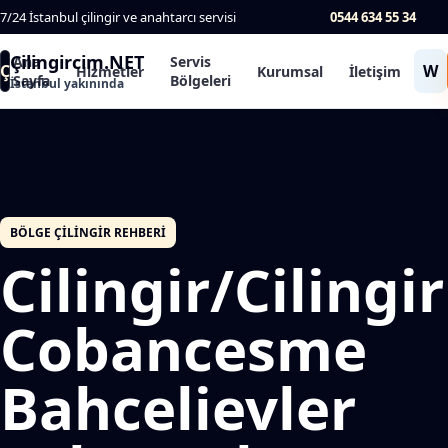
7/24 İstanbul çilingir ve anahtarcı servisi
0544 634 55 34
Çilingircim.NET
Ana
Servis
Ç
W
Hizmetler
Kurumsal
İletişim
Sayfa
Bölgeleri
İstanbul yakınında
BÖLGE ÇILINGIR REHBERI
Cilingir/Cilingir
Cobancesme
Bahcelievler