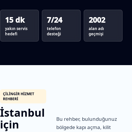
15 dk
7/24
2002
yakın servis
telefon
alan adı
hedefi
desteği
geçmişi
ÇILINGIR HIZMET
REHBERI
İstanbul
Bu rehber, bulunduğunuz
için
bölgede kapı açma, kilit