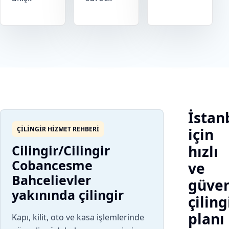
İstan
ÇILINGIR HIZMET REHBERI
için
Cilingir/Cilingir
hızlı
Cobancesme
ve
Bahcelievler
güven
yakınında çilingir
çiling
planı
Kapı, kilit, oto ve kasa işlemlerinde