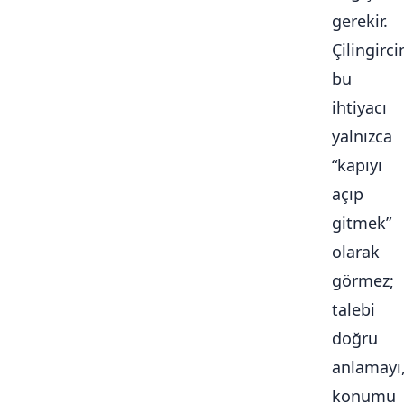
gerekir.
Çilingirc
bu
ihtiyacı
yalnızca
“kapıyı
açıp
gitmek”
olarak
görmez;
talebi
doğru
anlamayı
konumu