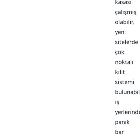
kasası
çalışmış
olabilir,
yeni
sitelerde
çok
noktalı
kilit
sistemi
bulunabili
iş
yerlerind
panik
bar