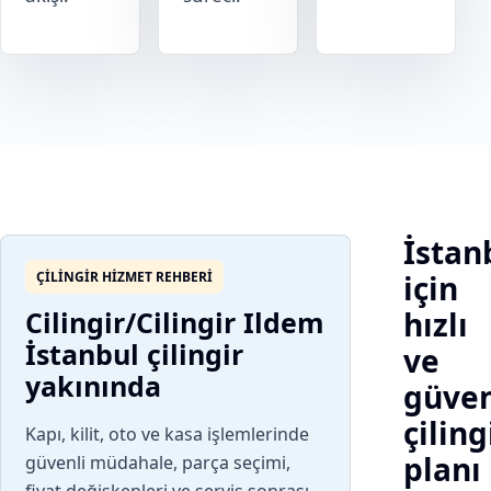
İstan
ÇILINGIR HIZMET REHBERI
için
Cilingir/Cilingir Ildem
hızlı
İstanbul çilingir
ve
yakınında
güven
çiling
Kapı, kilit, oto ve kasa işlemlerinde
planı
güvenli müdahale, parça seçimi,