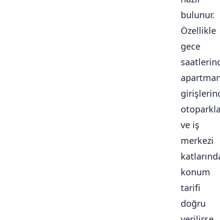
bulunur.
Özellikle
gece
saatlerin
apartma
girişlerin
otoparkl
ve iş
merkezi
katlarınd
konum
tarifi
doğru
verilirse