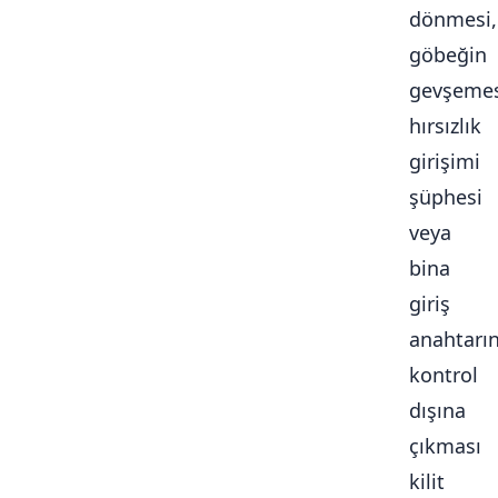
dönmesi,
göbeğin
gevşemes
hırsızlık
girişimi
şüphesi
veya
bina
giriş
anahtarı
kontrol
dışına
çıkması
kilit