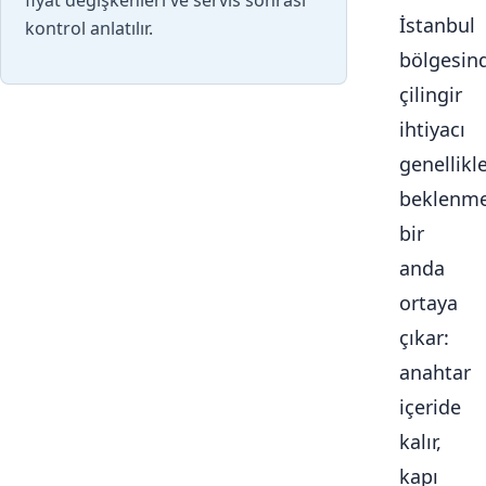
fiyat değişkenleri ve servis sonrası
İstanbul
kontrol anlatılır.
bölgesin
çilingir
ihtiyacı
genellikl
beklenme
bir
anda
ortaya
çıkar:
anahtar
içeride
kalır,
kapı