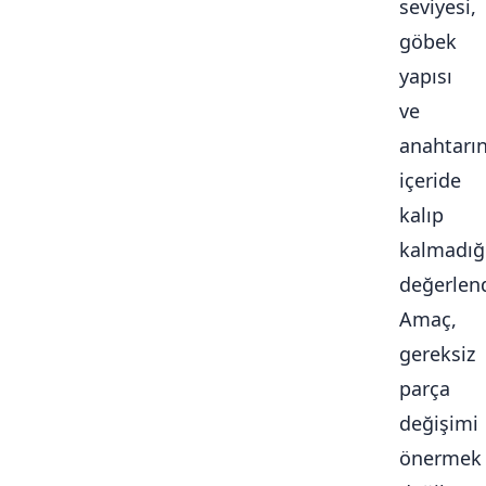
seviyesi,
göbek
yapısı
ve
anahtarı
içeride
kalıp
kalmadığ
değerlendi
Amaç,
gereksiz
parça
değişimi
önermek