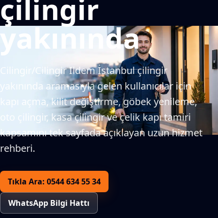
çilingir
yakınında
Cilingir/Cilingir Ildem İstanbul çilingir
yakınında aramasıyla gelen kullanıcılar için
kapı açma, kilit değiştirme, göbek yenileme,
oto çilingir, kasa çilingir ve çelik kapı tamiri
kapsamını tek sayfada açıklayan uzun hizmet
rehberi.
Tıkla Ara: 0544 634 55 34
WhatsApp Bilgi Hattı