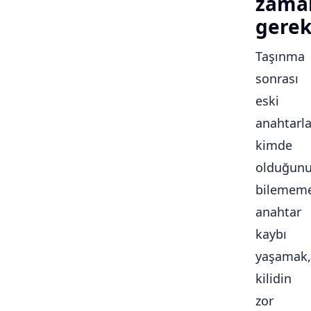
zama
gerek
Taşınma
sonrası
eski
anahtarla
kimde
olduğun
bilememe
anahtar
kaybı
yaşamak,
kilidin
zor