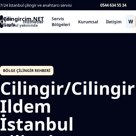
7/24 İstanbul çilingir ve anahtarcı servisi
0544 634 55 34
Çilingircim.NET
Ana
Servis
Ç
W
Hizmetler
Kurumsal
İletişim
Sayfa
Bölgeleri
İstanbul yakınında
BÖLGE ÇILINGIR REHBERI
Cilingir/Cilingir
Ildem
İstanbul