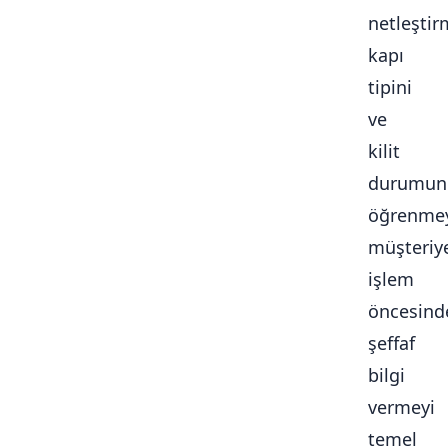
netleştir
kapı
tipini
ve
kilit
durumun
öğrenmey
müşteriy
işlem
öncesind
şeffaf
bilgi
vermeyi
temel