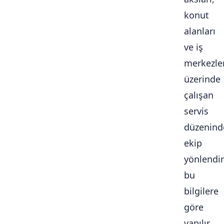
konut
alanları
ve iş
merkezle
üzerinde
çalışan
servis
düzenind
ekip
yönlendi
bu
bilgilere
göre
yapılır.