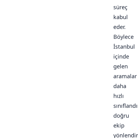
süreç
kabul
eder.
Böylece
İstanbul
içinde
gelen
aramalar
daha
hızlı
sınıflandır
doğru
ekip
yönlendiri