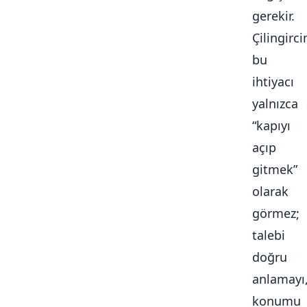
gerekir.
Çilingirc
bu
ihtiyacı
yalnızca
“kapıyı
açıp
gitmek”
olarak
görmez;
talebi
doğru
anlamayı
konumu