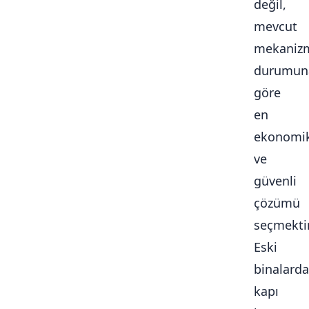
değil,
mevcut
mekaniz
durumun
göre
en
ekonomi
ve
güvenli
çözümü
seçmektir
Eski
binalarda
kapı