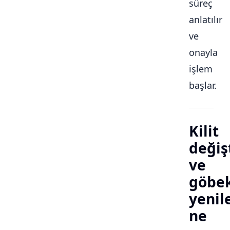
süreç
anlatılır
ve
onayla
işlem
başlar.
Kilit
değiş
ve
göbe
yeni
ne