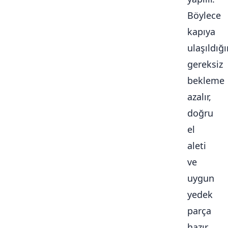
Böylece
kapıya
ulaşıldığ
gereksiz
bekleme
azalır,
doğru
el
aleti
ve
uygun
yedek
parça
hazır