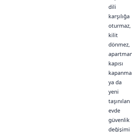
dili
karşılığa
oturmaz,
kilit
dönmez,
apartma
kapısı
kapanma
ya da
yeni
taşınılan
evde
güvenlik
değişimi