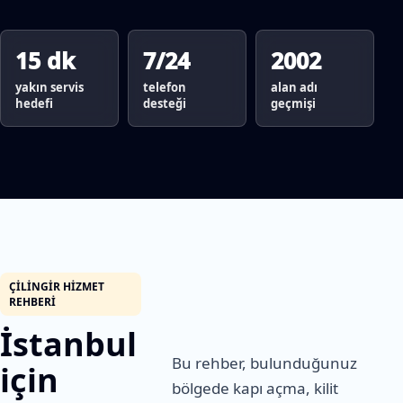
15 dk
7/24
2002
yakın servis
telefon
alan adı
hedefi
desteği
geçmişi
ÇILINGIR HIZMET
REHBERI
İstanbul
Bu rehber, bulunduğunuz
için
bölgede kapı açma, kilit