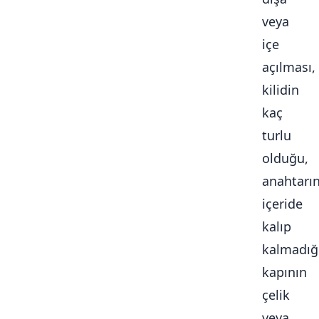
veya
içe
açılması,
kilidin
kaç
turlu
olduğu,
anahtarı
içeride
kalıp
kalmadığ
kapının
çelik
veya