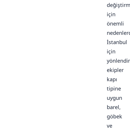
değiştir
için
önemli
nedenlerd
İstanbul
için
yönlendir
ekipler
kapı
tipine
uygun
barel,
göbek
ve