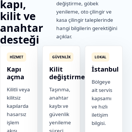
kapı,
değiştirme, göbek
yenileme, oto çilingir ve
kilit ve
kasa çilingir taleplerinde
anahtar
hangi bilgilerin gerektiğini
desteği
açıklar.
HIZMET
GÜVENLIK
LOKAL
Kapı
Kilit
İstanbul
açma
değiştirme
Bölgeye
Kilitli veya
Taşınma,
ait servis
kilitsiz
anahtar
kapsamı
kapılarda
kaybı ve
ve hızlı
hasarsız
güvenlik
iletişim
işlem
yenileme
bilgisi.
akışı.
süreci.