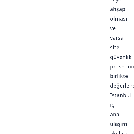
ahşap
olması
ve
varsa
site
güvenlik
prosedür
birlikte
değerlendi
İstanbul
içi
ana
ulaşım
aksları,