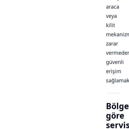
araca
veya
kilit
mekaniz
zarar
vermede
güvenli
erişim
sağlamakt
Bölge
göre
servi