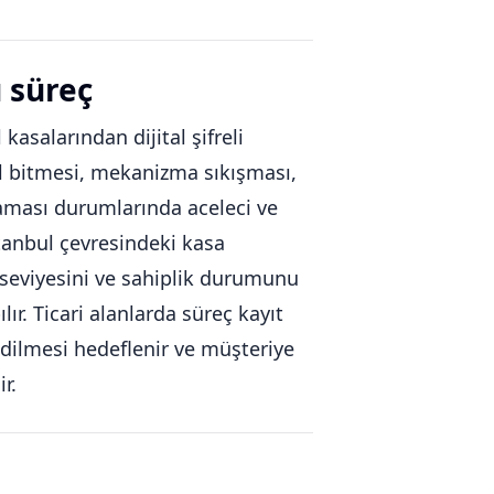
ü süreç
 kasalarından dijital şifreli
pil bitmesi, mekanizma sıkışması,
aması durumlarında aceleci ve
stanbul çevresindeki kasa
 seviyesini ve sahiplik durumunu
ır. Ticari alanlarda süreç kayıt
edilmesi hedeflenir ve müşteriye
r.