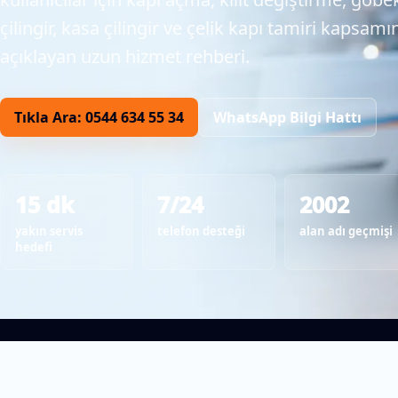
çilingir, kasa çilingir ve çelik kapı tamiri kapsamı
açıklayan uzun hizmet rehberi.
Tıkla Ara: 0544 634 55 34
WhatsApp Bilgi Hattı
15 dk
7/24
2002
yakın servis
telefon desteği
alan adı geçmişi
hedefi