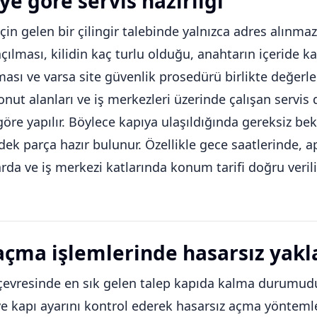
ye göre servis hazırlığı
için gelen bir çilingir talebinde yalnızca adres alınm
açılması, kilidin kaç turlu olduğu, anahtarın içeride k
ası ve varsa site güvenlik prosedürü birlikte değerlend
konut alanları ve iş merkezleri üzerinde çalışan servi
 göre yapılır. Böylece kapıya ulaşıldığında gereksiz bek
ek parça hazır bulunur. Özellikle gece saatlerinde, a
rda ve iş merkezi katlarında konum tarifi doğru verili
açma işlemlerinde hasarsız yak
çevresinde en sık gelen talep kapıda kalma durumudur. 
ve kapı ayarını kontrol ederek hasarsız açma yöntemleriy