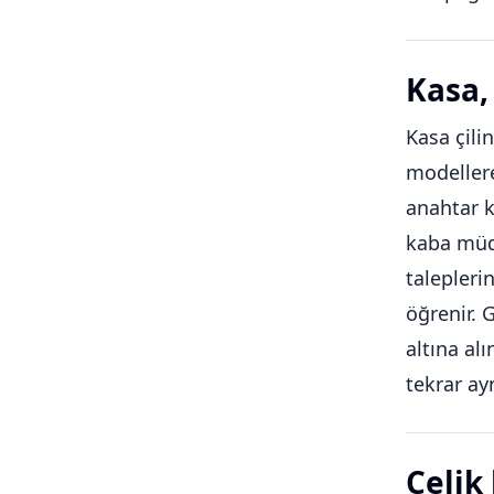
Kasa, 
Kasa çilin
modellere
anahtar k
kaba müda
talepleri
öğrenir. 
altına al
tekrar ay
Çelik