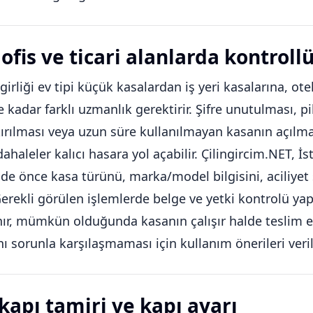
ofis ve ticari alanlarda kontroll
girliği ev tipi küçük kasalardan iş yeri kasalarına, otel
 kadar farklı uzmanlık gerektirir. Şifre unutulması, 
ırılması veya uzun süre kullanılmayan kasanın açılm
haleler kalıcı hasara yol açabilir. Çilingircim.NET, İ
nde önce kasa türünü, marka/model bilgisini, aciliyet
Gerekli görülen işlemlerde belge ve yetki kontrolü yapıl
ınır, mümkün olduğunda kasanın çalışır halde teslim 
nı sorunla karşılaşmaması için kullanım önerileri verili
 kapı tamiri ve kapı ayarı