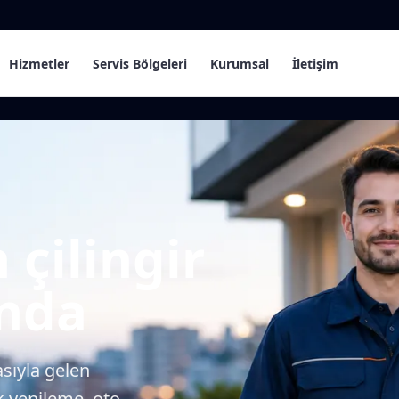
Hizmetler
Servis Bölgeleri
Kurumsal
İletişim
 çilingir
ında
asıyla gelen
ek yenileme, oto