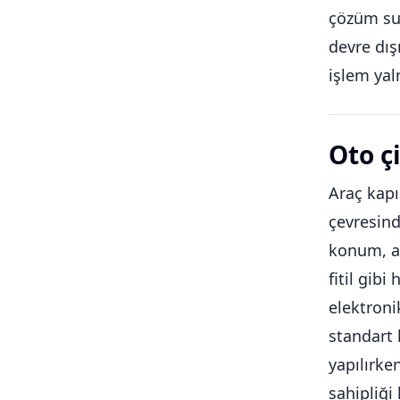
çözüm sun
devre dış
işlem yal
Oto ç
Araç kapı
çevresind
konum, an
fitil gib
elektroni
standart 
yapılırke
sahipliği