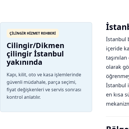
İstanb
ÇILINGIR HIZMET REHBERI
İstanbul 
Cilingir/Dikmen
içeride k
çilingir İstanbul
taşınılan
yakınında
olarak gö
Kapı, kilit, oto ve kasa işlemlerinde
öğrenmeyi
güvenli müdahale, parça seçimi,
İstanbul 
fiyat değişkenleri ve servis sonrası
en kısa s
kontrol anlatılır.
mekanizm