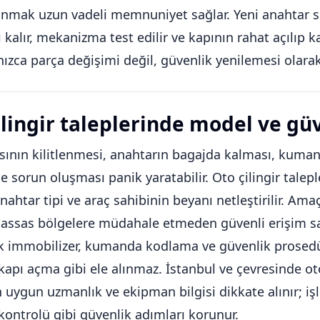
mak uzun vadeli memnuniyet sağlar. Yeni anahtar set
ı kalır, mekanizma test edilir ve kapının rahat açılıp k
nızca parça değişimi değil, güvenlik yenilemesi olara
ilingir taleplerinde model ve gü
sının kilitlenmesi, anahtarın bagajda kalması, kum
e sorun oluşması panik yaratabilir. Oto çilingir talepl
ahtar tipi ve araç sahibinin beyanı netleştirilir. Am
i hassas bölgelere müdahale etmeden güvenli erişim 
k immobilizer, kumanda kodlama ve güvenlik prosedü
kapı açma gibi ele alınmaz. İstanbul ve çevresinde ot
n uygun uzmanlık ve ekipman bilgisi dikkate alınır; i
 kontrolü gibi güvenlik adımları korunur.