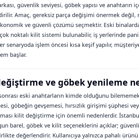
arkası, güvenlik seviyesi, göbek yapısı ve anahtarın i
dirilir. Amaç, gereksiz parça değişimi önermek değ
konomik ve güvenli çözümü seçmektir. Eski binalarda k
çok noktalı kilit sistemi bulunabilir, iş yerlerinde pan
 Her senaryoda işlem öncesi kısa keşif yapılır, müşteriy
lem başlar.
 değiştirme ve göbek yenileme n
onrası eski anahtarların kimde olduğunu bilememek,
si, göbeğin gevşemesi, hırsızlık girişimi şüphesi vey
kması kilit değiştirme için önemli nedenlerdir. İstanbu
gun barel, göbek ve kilit seçeneklerini açıklar; güvenli
irlikte değerlendirir. Kullanıcıya yalnızca pahalı ürü