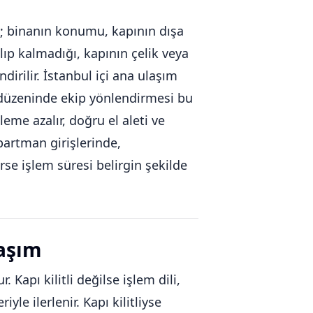
az; binanın konumu, kapının dışa
alıp kalmadığı, kapının çelik veya
irilir. İstanbul içi ana ulaşım
s düzeninde ekip yönlendirmesi bu
leme azalır, doğru el aleti ve
partman girişlerinde,
rse işlem süresi belirgin şekilde
laşım
Kapı kilitli değilse işlem dili,
le ilerlenir. Kapı kilitliyse