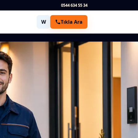
0544 634 55 34
W
Tıkla Ara