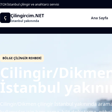
7/24 İstanbul çilingir ve anahtarcı servisi
Çilingircim.NET
Ç
Ana Sayfa
İstanbul yakınında
BÖLGE ÇILINGIR REHBERI
Cilingir/Dikmen
İstanbul yakın
Cilingir/Dikmen çilingir İstanbul yakınında aram
kullanıcılar için kapı açma, kilit değiştirme, göb