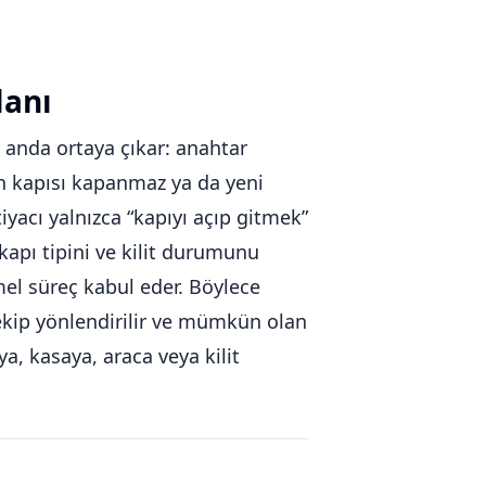
lanı
r anda ortaya çıkar: anahtar
man kapısı kapanmaz ya da yeni
iyacı yalnızca “kapıyı açıp gitmek”
apı tipini ve kilit durumunu
el süreç kabul eder. Böylece
u ekip yönlendirilir ve mümkün olan
a, kasaya, araca veya kilit