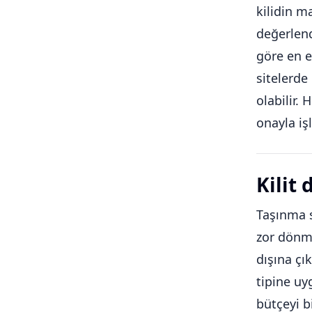
kilidin m
değerlen
göre en e
sitelerde 
olabilir.
onayla iş
Kilit
Taşınma s
zor dönme
dışına çı
tipine uy
bütçeyi b