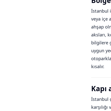
Bölge
İstanbul 
veya içe 
ahşap olm
aksları, 
bilgilere
uygun yed
otoparkla
kısalır.
Kapı 
İstanbul 
karşılığı 