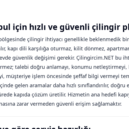
ul için hızlı ve güvenli çilingir p
bölgesinde çilingir ihtiyacı genellikle beklenmedik bi
alır, kapı dili karşılığa oturmaz, kilit dönmez, apart
 evde güvenlik değişimi gerekir. Çilingircim.NET bu iht
rmez; talebi doğru anlamayı, konumu netleştirmeyi, k
, müşteriye işlem öncesinde şeffaf bilgi vermeyi tem
içinde gelen aramalar daha hızlı sınıflandırılır, doğr
ürede kapıda çözüm üretilir. Hizmetin ana hedefi kapıy
asına zarar vermeden güvenli erişim sağlamaktır.