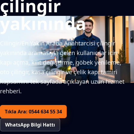
çilingir
yakınında
Cilingir/En Yakin Araba Anahtarcisi çilingir
yakınında aramasıyla gelen kullanıcılar için
kapı açma, kilit değiştirme, göbek yenileme,
oto çilingir, kasa çilingir ve çelik kapı tamiri
kapsamını tek sayfada açıklayan uzun hizmet
rehberi.
Tıkla Ara: 0544 634 55 34
WhatsApp Bilgi Hattı