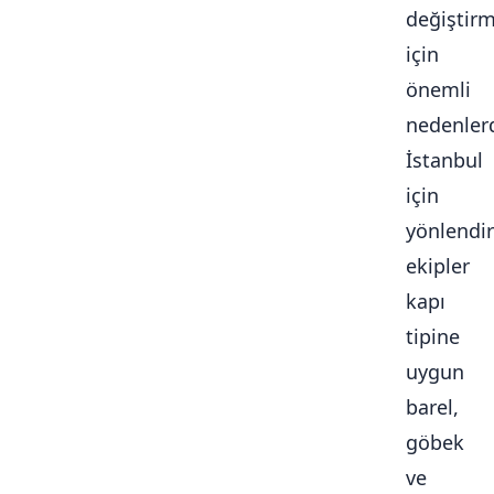
değiştir
için
önemli
nedenlerd
İstanbul
için
yönlendir
ekipler
kapı
tipine
uygun
barel,
göbek
ve