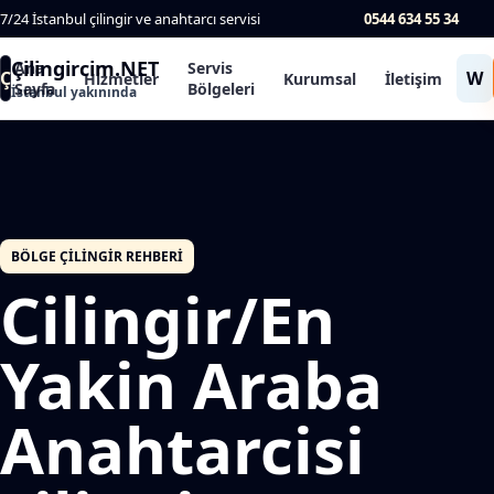
7/24 İstanbul çilingir ve anahtarcı servisi
0544 634 55 34
Çilingircim.NET
Ana
Servis
Ç
W
Hizmetler
Kurumsal
İletişim
Sayfa
Bölgeleri
İstanbul yakınında
BÖLGE ÇILINGIR REHBERI
Cilingir/En
Yakin Araba
Anahtarcisi