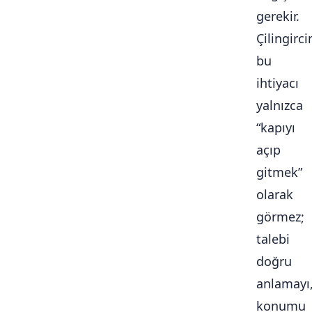
gerekir.
Çilingirc
bu
ihtiyacı
yalnızca
“kapıyı
açıp
gitmek”
olarak
görmez;
talebi
doğru
anlamayı
konumu