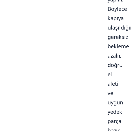
Böylece
kapıya
ulaşıldığ
gereksiz
bekleme
azalır,
doğru
el
aleti
ve
uygun
yedek
parça
hazır