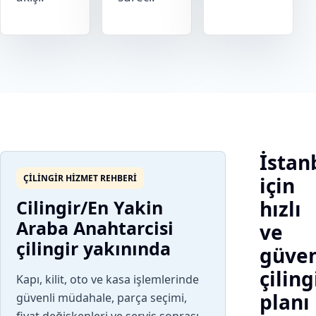
İstan
ÇILINGIR HIZMET REHBERI
için
Cilingir/En Yakin
hızlı
Araba Anahtarcisi
ve
çilingir yakınında
güven
çiling
Kapı, kilit, oto ve kasa işlemlerinde
planı
güvenli müdahale, parça seçimi,