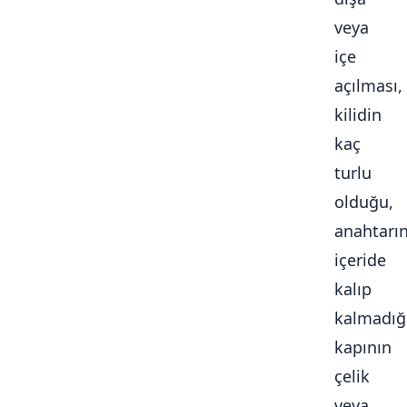
veya
içe
açılması,
kilidin
kaç
turlu
olduğu,
anahtarı
içeride
kalıp
kalmadığ
kapının
çelik
veya