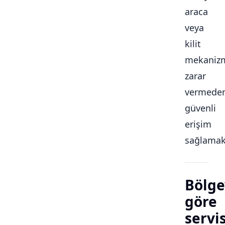
araca
veya
kilit
mekaniz
zarar
vermede
güvenli
erişim
sağlamakt
Bölge
göre
servi