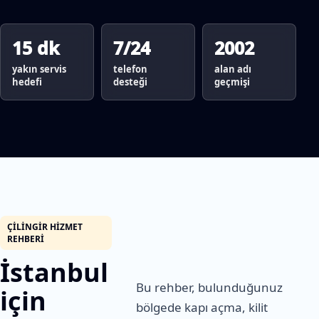
15 dk
7/24
2002
yakın servis
telefon
alan adı
hedefi
desteği
geçmişi
ÇILINGIR HIZMET
REHBERI
İstanbul
Bu rehber, bulunduğunuz
için
bölgede kapı açma, kilit