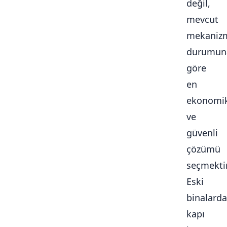
değil,
mevcut
mekaniz
durumun
göre
en
ekonomi
ve
güvenli
çözümü
seçmektir
Eski
binalarda
kapı