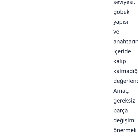
seviyesi,
göbek
yapısı
ve
anahtarı
içeride
kalıp
kalmadığ
değerlendi
Amaç,
gereksiz
parça
değişimi
önermek