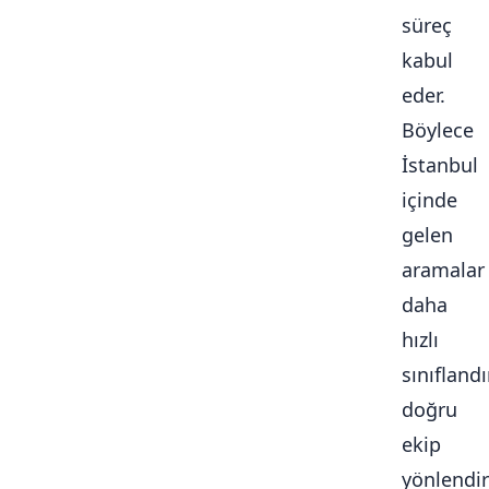
süreç
kabul
eder.
Böylece
İstanbul
içinde
gelen
aramalar
daha
hızlı
sınıflandır
doğru
ekip
yönlendiri