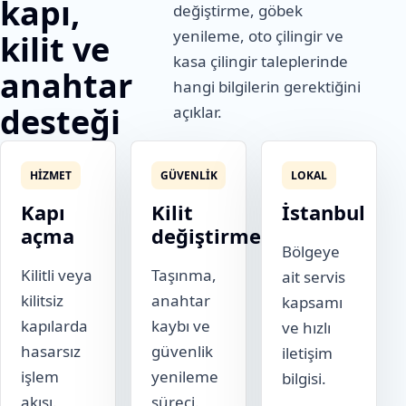
kapı,
değiştirme, göbek
yenileme, oto çilingir ve
kilit ve
kasa çilingir taleplerinde
anahtar
hangi bilgilerin gerektiğini
desteği
açıklar.
HIZMET
GÜVENLIK
LOKAL
Kapı
Kilit
İstanbul
açma
değiştirme
Bölgeye
Kilitli veya
Taşınma,
ait servis
kilitsiz
anahtar
kapsamı
kapılarda
kaybı ve
ve hızlı
hasarsız
güvenlik
iletişim
işlem
yenileme
bilgisi.
akışı.
süreci.