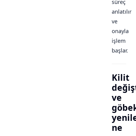
süreç
anlatılır
ve
onayla
işlem
başlar.
Kilit
değiş
ve
göbe
yeni
ne