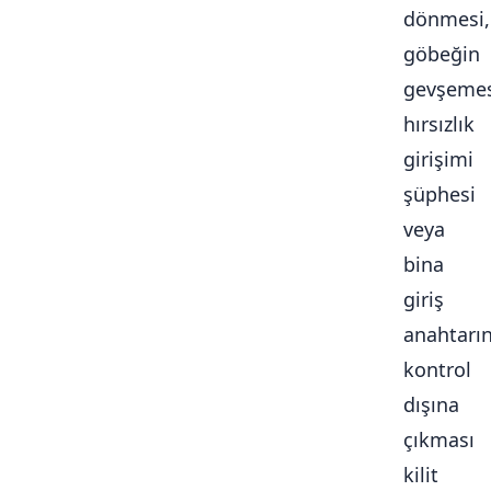
dönmesi,
göbeğin
gevşemes
hırsızlık
girişimi
şüphesi
veya
bina
giriş
anahtarı
kontrol
dışına
çıkması
kilit