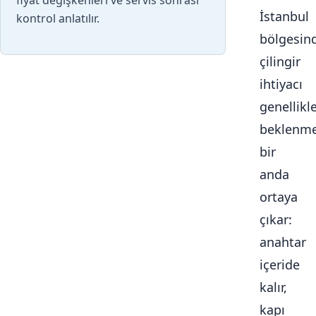
fiyat değişkenleri ve servis sonrası
İstanbul
kontrol anlatılır.
bölgesin
çilingir
ihtiyacı
genellikl
beklenme
bir
anda
ortaya
çıkar:
anahtar
içeride
kalır,
kapı