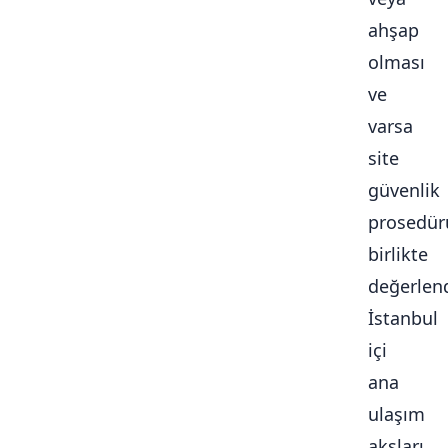
ahşap
olması
ve
varsa
site
güvenlik
prosedür
birlikte
değerlendi
İstanbul
içi
ana
ulaşım
aksları,