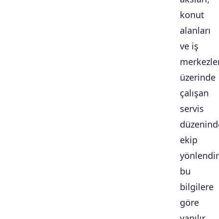
konut
alanları
ve iş
merkezle
üzerinde
çalışan
servis
düzenind
ekip
yönlendi
bu
bilgilere
göre
yapılır.