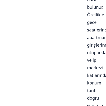
bulunur.
Özellikle
gece
saatlerin
apartma
girişlerin
otoparkl
ve iş
merkezi
katlarınd
konum
tarifi
doğru
verilirse