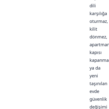
dili
karşılığa
oturmaz,
kilit
dönmez,
apartma
kapısı
kapanma
ya da
yeni
taşınılan
evde
güvenlik
değişimi