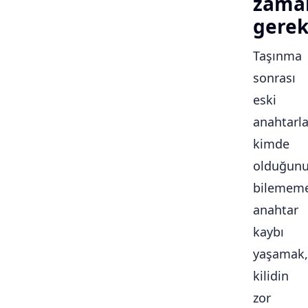
zama
gerek
Taşınma
sonrası
eski
anahtarla
kimde
olduğun
bilememe
anahtar
kaybı
yaşamak,
kilidin
zor