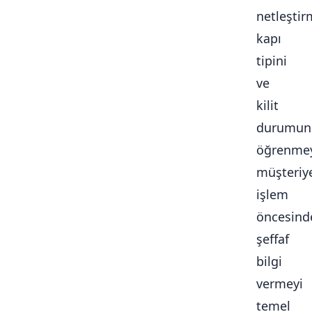
netleştir
kapı
tipini
ve
kilit
durumun
öğrenmey
müşteriy
işlem
öncesind
şeffaf
bilgi
vermeyi
temel