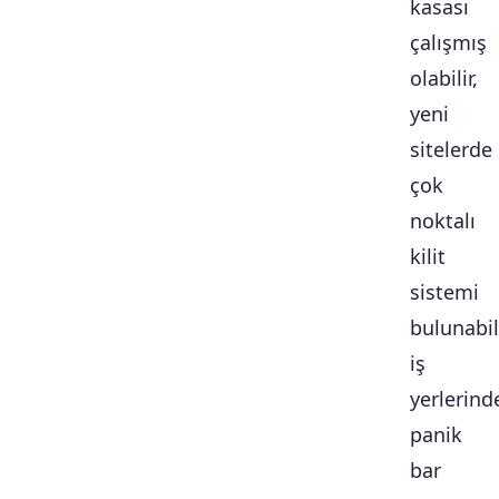
kasası
çalışmış
olabilir,
yeni
sitelerde
çok
noktalı
kilit
sistemi
bulunabili
iş
yerlerind
panik
bar